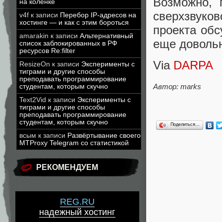
Возможно, 
на коленке
сверхзвуков
v4f
к записи
Перебор IP-адресов на
хостинге — и как с этим бороться
проекта обс
amarakin
к записи
Альтернативный
еще довольн
список заблокированных в РФ
ресурсов Re:filter
Via
DARPA
ResizeOn
к записи
Эксперименты с
тиграми и другие способы
преподавать программирование
Автор: marks
студентам, которым скучно
Text2Vid
к записи
Эксперименты с
тиграми и другие способы
преподавать программирование
студентам, которым скучно
Поделиться…
всым
к записи
Развёртывание своего
MTProxy Telegram со статистикой
РЕКОМЕНДУЕМ
REG.RU
надежный хостинг