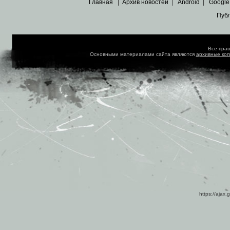
Главная
|
Архив новостей
|
Android
|
Google
Пуб
Все пра
Основными материалами сайта являются
архивные ко
https://ajax.