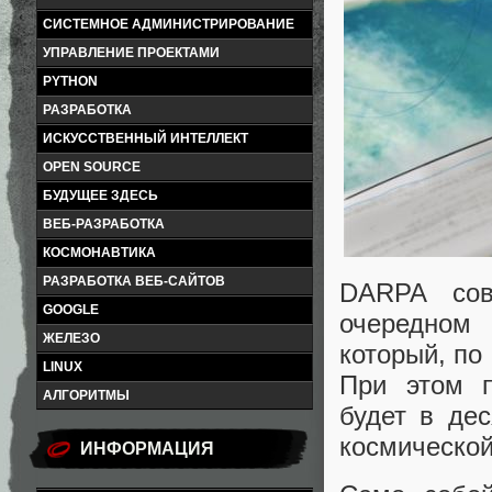
СИСТЕМНОЕ АДМИНИСТРИРОВАНИЕ
УПРАВЛЕНИЕ ПРОЕКТАМИ
PYTHON
РАЗРАБОТКА
ИСКУССТВЕННЫЙ ИНТЕЛЛЕКТ
OPEN SOURCE
БУДУЩЕЕ ЗДЕСЬ
ВЕБ-РАЗРАБОТКА
КОСМОНАВТИКА
РАЗРАБОТКА ВЕБ-САЙТОВ
DARPA сов
GOOGLE
очередном 
ЖЕЛЕЗО
который, по
LINUX
При этом п
АЛГОРИТМЫ
будет в де
космической
ИНФОРМАЦИЯ