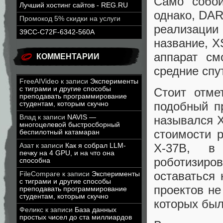
Само собой
Лучший хостинг сайтов - REG.RU
однако, DA
Промокод 5% скидки на услуги
реализации
39CC-C72F-6342-560A
название, X
аппарат см
КОММЕНТАРИИ
средние спу
FreeAIVideo
к записи
Эксперименты
с тиграми и другие способы
Стоит отме
преподавать программирование
подобный пр
студентам, которым скучно
назывался Х
Влад
к записи
NAVIS —
многоцелевой быстросборный
стоимости 
беспилотный катамаран
Х-37В, в 
Азат
к записи
Как я собрал LLM-
печку на 4 GPU, и на что она
роботизиро
способна
оставаться
FileCompare
к записи
Эксперименты
с тиграми и другие способы
проектов не
преподавать программирование
студентам, которым скучно
которых был
Феликс
к записи
База данных
простых чисел до ста миллиардов