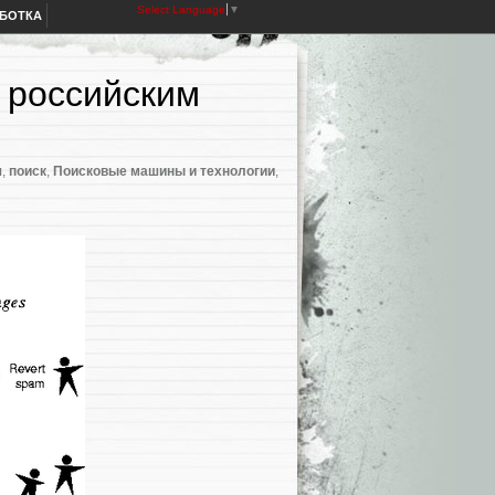
Select Language
▼
АБОТКА
о российским
я
,
поиск
,
Поисковые машины и технологии
,