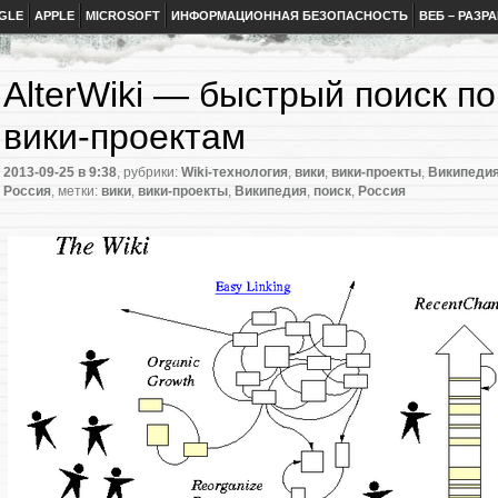
GLE
APPLE
MICROSOFT
ИНФОРМАЦИОННАЯ БЕЗОПАСНОСТЬ
ВЕБ – РАЗР
AlterWiki — быстрый поиск п
вики-проектам
2013-09-25
в 9:38
, рубрики:
Wiki-технология
,
вики
,
вики-проекты
,
Википеди
Россия
, метки:
вики
,
вики-проекты
,
Википедия
,
поиск
,
Россия