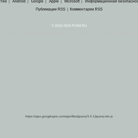
стей
|
Android
|
Google
|
Apple
|
Microsoft
|
Информационная безопасно
Публикации RSS
|
Комментарии RSS
© 2010-2026 PVSM.RU
Все права на материалы принадлежат их авторам.
сайта являются
архивные копии материалов
по ИТ тематике Рунета, взятые
из открытых и 
https://ajax.googleapis.com/ajax/libs/jquery/3.4.1/jquery.min.js