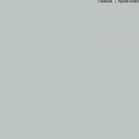
Главная
|
Архив ново
Основными материалами 