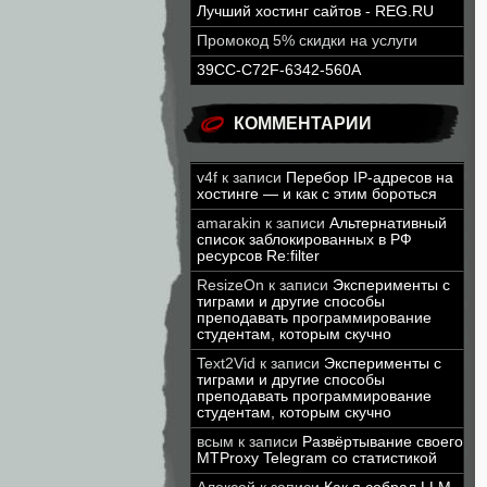
Лучший хостинг сайтов - REG.RU
Промокод 5% скидки на услуги
39CC-C72F-6342-560A
КОММЕНТАРИИ
v4f
к записи
Перебор IP-адресов на
хостинге — и как с этим бороться
amarakin
к записи
Альтернативный
список заблокированных в РФ
ресурсов Re:filter
ResizeOn
к записи
Эксперименты с
тиграми и другие способы
преподавать программирование
студентам, которым скучно
Text2Vid
к записи
Эксперименты с
тиграми и другие способы
преподавать программирование
студентам, которым скучно
всым
к записи
Развёртывание своего
MTProxy Telegram со статистикой