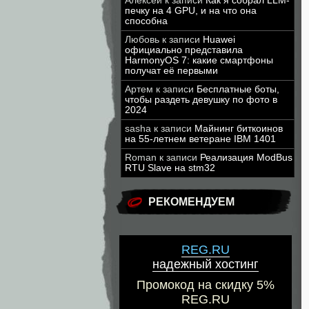
Алексей
к записи
Как я собрал LLM-
печку на 4 GPU, и на что она
способна
Любовь
к записи
Huawei
официально представила
HarmonyOS 7: какие смартфоны
получат её первыми
Артем
к записи
Бесплатные боты,
чтобы раздеть девушку по фото в
2024
sasha
к записи
Майнинг биткоинов
на 55-летнем ветеране IBM 1401
Roman
к записи
Реализация ModBus
RTU Slave на stm32
РЕКОМЕНДУЕМ
REG.RU
надежный хостинг
Промокод на скидку 5%
REG.RU