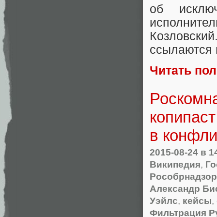
об исклю
исполните
Козловский
ссылаются 
Читать по
Роскомна
копипаст
в конфли
2015-08-24
в 1
Википедия
,
Го
Рособрнадзор
Александр Би
Уэйлс
,
кейсы
,
Фильтрация Р