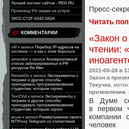
Лучший хостинг сайтов - REG.RU
Пресс-секр
Промокод 5% скидки на услуги
39CC-C72F-6342-560A
Читать по
КОММЕНТАРИИ
«Закон о
чтении: 
v4f
к записи
Перебор IP-адресов на
хостинге — и как с этим бороться
иноагент
amarakin
к записи
Альтернативный
список заблокированных в РФ
ресурсов Re:filter
2021-05-28
в 1
ResizeOn
к записи
Эксперименты с
Закон о приз
тиграми и другие способы
Текучка
, метки
преподавать программирование
студентам, которым скучно
приземлении
,
Text2Vid
к записи
Эксперименты с
В Думе с
тиграми и другие способы
преподавать программирование
в первом 
студентам, которым скучно
компании 
всым
к записи
Развёртывание своего
MTProxy Telegram со статистикой
человек