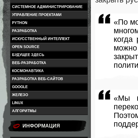
СИСТЕМНОЕ АДМИНИСТРИРОВАНИЕ
УПРАВЛЕНИЕ ПРОЕКТАМИ
«По м
PYTHON
много
РАЗРАБОТКА
когда 
ИСКУССТВЕННЫЙ ИНТЕЛЛЕКТ
можно
OPEN SOURCE
закры
БУДУЩЕЕ ЗДЕСЬ
ВЕБ-РАЗРАБОТКА
полити
КОСМОНАВТИКА
РАЗРАБОТКА ВЕБ-САЙТОВ
GOOGLE
ЖЕЛЕЗО
«Мы н
LINUX
перек
АЛГОРИТМЫ
Поэтом
подде
ИНФОРМАЦИЯ