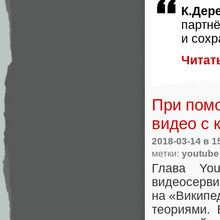
К.Дер
партн
и сохр
Читат
При пом
видео с 
2018-03-14
в 1
метки:
youtube
Глава Yo
видеосер
на «Википе
теориями. 