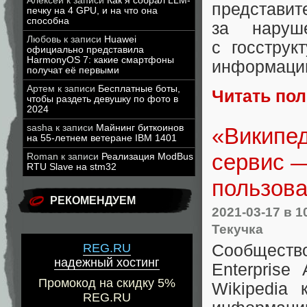
Алексей
к записи
Как я собрал LLM-
представит
печку на 4 GPU, и на что она
способна
за наруше
Любовь
к записи
Huawei
с госструк
официально представила
HarmonyOS 7: какие смартфоны
информации
получат её первыми
Артем
к записи
Бесплатные боты,
Читать по
чтобы раздеть девушку по фото в
2024
sasha
к записи
Майнинг биткоинов
«Википед
на 55-летнем ветеране IBM 1401
сервис —
Roman
к записи
Реализация ModBus
RTU Slave на stm32
пользов
РЕКОМЕНДУЕМ
2021-03-17
в 1
Текучка
Сообществ
REG.RU
надежный хостинг
Enterprise
Промокод на скидку 5%
Wikipedia 
REG.RU