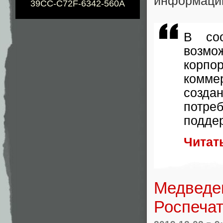
информацию
39CC-C72F-6342-560A
В соо
возмо
корп
коммер
созда
потре
поддер
Читат
Медведев
Роспечат