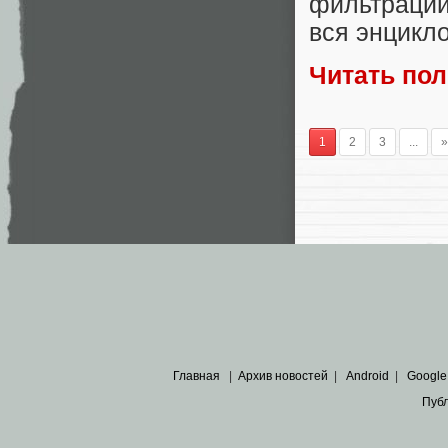
фильтрации
вся энцикло
Читать по
1
2
3
...
»
Главная
|
Архив новостей
|
Android
|
Google
Пуб