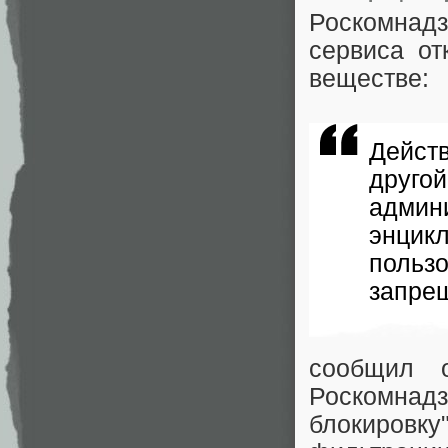
Роскомнадз
сервиса от
веществе:
Дейст
друг
админ
энци
польз
запре
сообщил 
Роскомна
блокировк