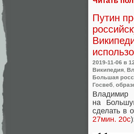
Читать по
Путин п
российс
Википеди
использ
2019-11-06
в 1
Википедия
,
Вл
Большая росс
Госвеб
,
образ
Владимир 
на Большу
сделать в 
27мин. 20с
)