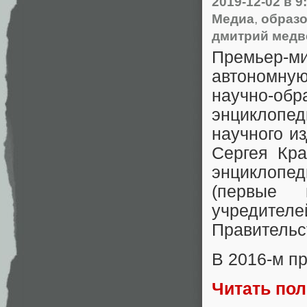
2019-12-02
в 9
Медиа
,
образ
дмитрий медв
Премьер-м
автономную
научно-об
энциклопед
научного и
Сергея Кра
энциклопе
(первые 
учредите
Правительс
В 2016-м п
Читать по