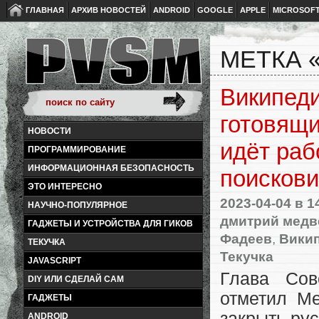
ГЛАВНАЯ
АРХИВ НОВОСТЕЙ
ANDROID
GOOGLE
APPLE
MICROSOF
МЕТКА 
Википеди
готовящи
НОВОСТИ
идёт раб
ПРОГРАММИРОВАНИЕ
ИНФОРМАЦИОННАЯ БЕЗОПАСНОСТЬ
поискови
ЭТО ИНТЕРЕСНО
2023-04-04
в 1
НАУЧНО-ПОПУЛЯРНОЕ
дмитрий медв
ГАДЖЕТЫ И УСТРОЙСТВА ДЛЯ ГИКОВ
Фадеев
,
Вики
ТЕКУЧКА
Текучка
JAVASCRIPT
Глава Сов
DIY ИЛИ СДЕЛАЙ САМ
отметил М
ГАДЖЕТЫ
закрыть ру
ANDROID