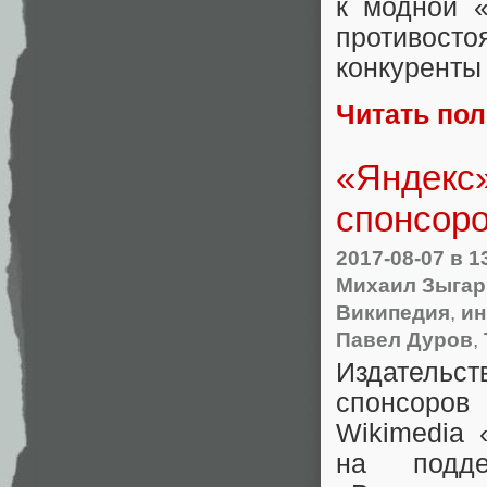
к модной
противост
конкуренты
Читать по
«Яндекс»
спонсоро
2017-08-07
в 1
Михаил Зыгар
Википедия
,
ин
Павел Дуров
,
Издательст
спонсоро
Wikimedia
на подде