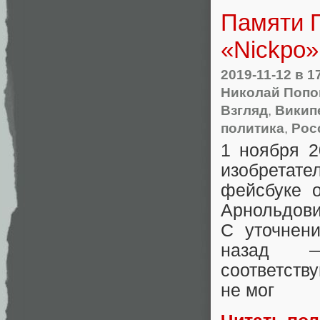
Памяти 
«Nickpo»
2019-11-12
в 1
Николай Попо
Взгляд
,
Викип
политика
,
Рос
1 ноября 2
изобретат
фейсбуке 
Арнольдов
С уточнен
назад —
соответств
не мог