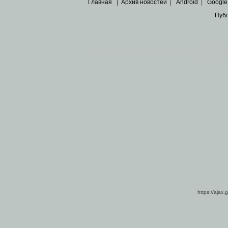
Главная
|
Архив новостей
|
Android
|
Google
Пуб
Все пра
Основными материалами сайта являются
архивные ко
https://ajax.