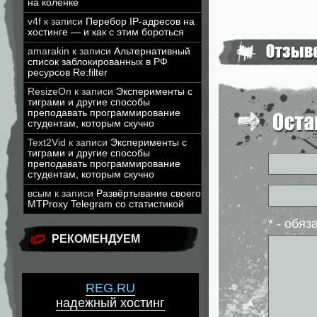
на коленке
v4f
к записи
Перебор IP-адресов на
хостинге — и как с этим бороться
amarakin
к записи
Альтернативный
список заблокированных в РФ
ресурсов Re:filter
ResizeOn
к записи
Эксперименты с
тиграми и другие способы
преподавать программирование
студентам, которым скучно
Text2Vid
к записи
Эксперименты с
тиграми и другие способы
преподавать программирование
студентам, которым скучно
всым
к записи
Развёртывание своего
MTProxy Telegram со статистикой
* - обя
РЕКОМЕНДУЕМ
REG.RU
надежный хостинг