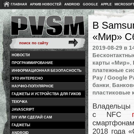
ГЛАВНАЯ
АРХИВ НОВОСТЕЙ
ANDROID
GOOGLE
APPLE
MICROSOF
В Samsun
«Мир» С
2019-08-29
в 1
Бесконтактны
НОВОСТИ
карты «Мир»
,
ПРОГРАММИРОВАНИЕ
платежные си
ИНФОРМАЦИОННАЯ БЕЗОПАСНОСТЬ
Pay / Google P
ЭТО ИНТЕРЕСНО
банки
,
Банков
НАУЧНО-ПОПУЛЯРНОЕ
пластиковые 
ГАДЖЕТЫ И УСТРОЙСТВА ДЛЯ ГИКОВ
ТЕКУЧКА
Владельцы 
JAVASCRIPT
с NFC
DIY ИЛИ СДЕЛАЙ САМ
смартфонам
ГАДЖЕТЫ
2018 года
«
ANDROID