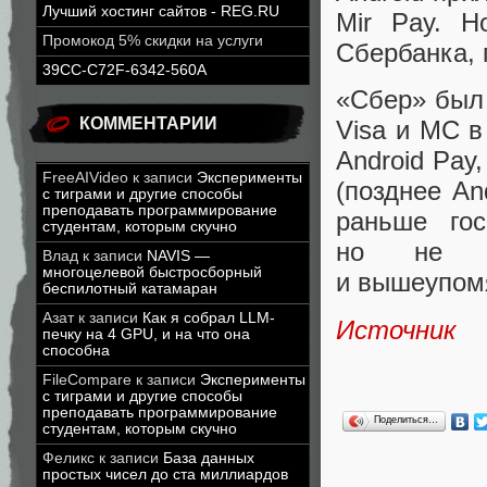
Лучший хостинг сайтов - REG.RU
Mir Pay. Н
Промокод 5% скидки на услуги
Сбербанка
,
39CC-C72F-6342-560A
«
Сбер» был 
КОММЕНТАРИИ
Visa и MC в
Android Pay
,
FreeAIVideo
к записи
Эксперименты
(
позднее An
с тиграми и другие способы
преподавать программирование
раньше гос
студентам, которым скучно
но не от
Влад
к записи
NAVIS —
многоцелевой быстросборный
и вышеупом
беспилотный катамаран
Азат
к записи
Как я собрал LLM-
Источник
печку на 4 GPU, и на что она
способна
FileCompare
к записи
Эксперименты
с тиграми и другие способы
преподавать программирование
Поделиться…
студентам, которым скучно
Феликс
к записи
База данных
простых чисел до ста миллиардов