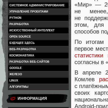
«
Мир» — 20
СИСТЕМНОЕ АДМИНИСТРИРОВАНИЕ
не менее
,
УПРАВЛЕНИЕ ПРОЕКТАМИ
не поддерж
PYTHON
этом
,
для 
РАЗРАБОТКА
способов п
ИСКУССТВЕННЫЙ ИНТЕЛЛЕКТ
OPEN SOURCE
По итогам 
БУДУЩЕЕ ЗДЕСЬ
первое мес
ВЕБ-РАЗРАБОТКА
статистики
к
КОСМОНАВТИКА
согласны в 
РАЗРАБОТКА ВЕБ-САЙТОВ
GOOGLE
В апреле 2
ЖЕЛЕЗО
Комлев
ра
LINUX
с платёжным
АЛГОРИТМЫ
своих кар
националь
ИНФОРМАЦИЯ
Android-при