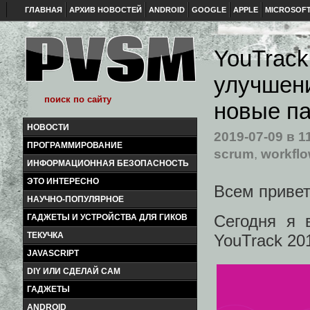
ГЛАВНАЯ
АРХИВ НОВОСТЕЙ
ANDROID
GOOGLE
APPLE
MICROSOF
YouTrack
улучшени
новые па
НОВОСТИ
2019-07-09
в 1
ПРОГРАММИРОВАНИЕ
scrum
,
workfl
ИНФОРМАЦИОННАЯ БЕЗОПАСНОСТЬ
ЭТО ИНТЕРЕСНО
Всем привет
НАУЧНО-ПОПУЛЯРНОЕ
Сегодня я 
ГАДЖЕТЫ И УСТРОЙСТВА ДЛЯ ГИКОВ
ТЕКУЧКА
YouTrack 201
JAVASCRIPT
DIY ИЛИ СДЕЛАЙ САМ
ГАДЖЕТЫ
ANDROID