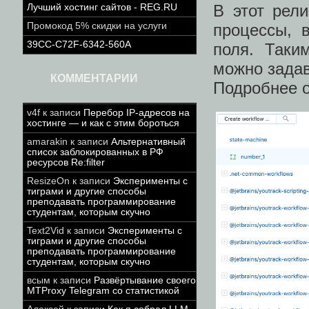
В этот рел
Лучший хостинг сайтов - REG.RU
Промокод 5% скидки на услуги
процессы, 
39CC-C72F-6342-560A
поля. Таки
можно задав
КОММЕНТАРИИ
Подробнее о
v4f
к записи
Перебор IP-адресов на
хостинге — и как с этим бороться
amarakin
к записи
Альтернативный
список заблокированных в РФ
ресурсов Re:filter
ResizeOn
к записи
Эксперименты с
тиграми и другие способы
преподавать программирование
студентам, которым скучно
Text2Vid
к записи
Эксперименты с
тиграми и другие способы
преподавать программирование
студентам, которым скучно
всым
к записи
Развёртывание своего
MTProxy Telegram со статистикой