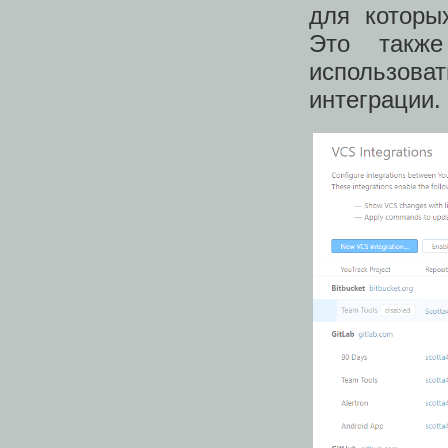
для которы
Это также
использов
интеграции.