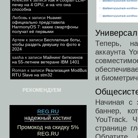
Алексей
к записи
Как я собрал LLM-
печку на 4 GPU, и на что она
способна
Любовь
к записи
Huawei
официально представила
HarmonyOS 7: какие смартфоны
Универсал
получат её первыми
Артем
к записи
Бесплатные боты,
Теперь, н
чтобы раздеть девушку по фото в
2024
аккаунта Yo
sasha
к записи
Майнинг биткоинов
совмести
на 55-летнем ветеране IBM 1401
обеспечивае
Roman
к записи
Реализация ModBus
RTU Slave на stm32
и биометрич
Общесист
РЕКОМЕНДУЕМ
Начиная с 
баннер, ко
REG.RU
надежный хостинг
YouTrack. 
странице гл
Промокод на скидку 5%
REG.RU
Обратите 