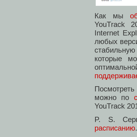
Как мы
о
YouTrack 
Internet Ex
любых верси
стабильную
которые мо
оптималь
поддержива
Посмотреть 
можно по
YouTrack 201
P. S. Сер
расписанию