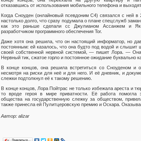
отказавшись от использования мобильного телефона и выходят в
Когда Сноуден (онлайновый псевдоним C4) связался с ней в 
настолько долго, что сразу подумала о плане спецслужб заман
как это раньше сделали сс Джулианом Ассанжем и Яко
разработчиком программного обеспечения Tor.
Даже хотя она решила, что он настоящий информатор, но да
постоянным: ей казалось, что она будто под водой и слышит 
своей собственной нервной системой, — пишет Лора. — Она
Нервный тик, сжатое горло и постоянное ожидание буквально к
В конце концов, она решила встретиться со Сноуденом и о
несмотря на риски для неё и для него. И её дневник, и доку
слежки подтолкнул её к такому решению.
В конце концов, Лора Пойтрас не только избежала ареста и тю
то вроде героя в мире приватности. Её работа помогла з
общества на государственную слежку за обществом, привел
также принесла ей Пулитцеровскую премию и Оскара. Оказывае
Автор: alizar
Поделиться…