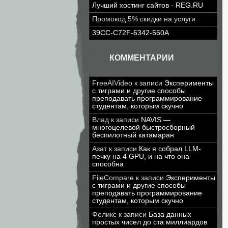
Лучший хостинг сайтов - REG.RU
Промокод 5% скидки на услуги
39CC-C72F-6342-560A
КОММЕНТАРИИ
FreeAIVideo
к записи
Эксперименты
с тиграми и другие способы
преподавать программирование
студентам, которым скучно
Влад
к записи
NAVIS —
многоцелевой быстросборный
беспилотный катамаран
Азат
к записи
Как я собрал LLM-
печку на 4 GPU, и на что она
способна
FileCompare
к записи
Эксперименты
с тиграми и другие способы
преподавать программирование
студентам, которым скучно
Феликс
к записи
База данных
простых чисел до ста миллиардов