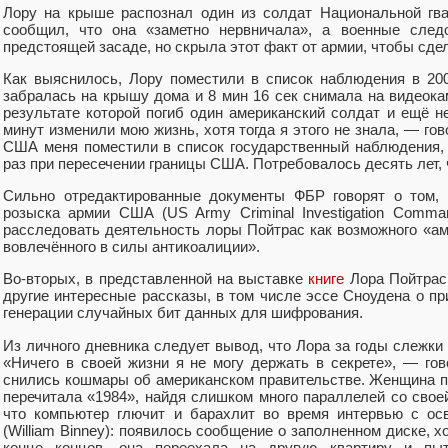
Лору на крыше распознал один из солдат Национальной гва
сообщил, что она «заметно нервничала», а военные следо
предстоящей засаде, но скрыла этот факт от армии, чтобы сде
Как выяснилось, Лору поместили в список наблюдения в 200
забралась на крышу дома и 8 мин 16 сек снимала на видеока
результате которой погиб один американский солдат и ещё н
минут изменили мою жизнь, хотя тогда я этого не знала, — го
США меня поместили в список государственный наблюдения,
раз при пересечении границы США. Потребовалось десять лет,
Сильно отредактированные документы ФБР говорят о том, ч
розыска армии США (US Army Criminal Investigation Comm
расследовать деятельность лоры Пойтрас как возможного «а
вовлечённого в силы антикоалиции».
Во-вторых, в представленной на выставке
книге
Лора Пойтрас 
другие интересные рассказы, в том числе эссе Сноудена о п
генерации случайных бит данных для шифрования.
Из личного дневника следует вывод, что Лора за годы слежки 
«Ничего в своей жизни я не могу держать в секрете», — гов
снились кошмары об американском правительстве. Женщина п
перечитала «1984», найдя слишком много параллелей со свое
что компьютер глючит и барахлит во время интервью с о
(William Binney): появилось сообщение о заполненном диске, 
конце концов, она переехала на другую квартиру и пыт