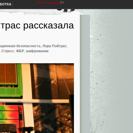
Select Language
▼
АБОТКА
йтрас рассказала
ционная безопасность
,
Лора Пойтрас
,
,
Стресс
,
ФБР
,
шифрование