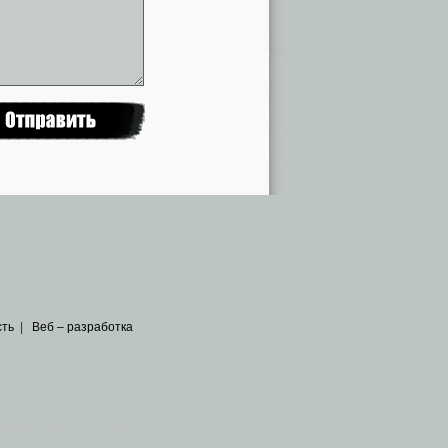
сть
|
Веб – разработка
общедоступных источников
.