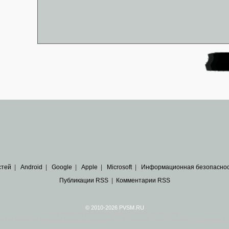
стей
|
Android
|
Google
|
Apple
|
Microsoft
|
Информационная безопасно
Публикации RSS
|
Комментарии RSS
© 2010-2026 PVSM.RU
Все права на материалы принадлежат их авторам.
сайта являются
архивные копии материалов
по ИТ тематике Рунета, взятые
из открытых и 