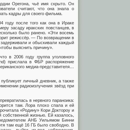
рдии Орегона, чьё имя скрыто. Он
ватели считают, что она знала о
лать кадры для своего фильма.
4 году после того как она в Ираке
меру засаду иракских повстанцев, в
есколько было ранено. «Эти восемь
ворит режиссёр. — По возвращении в
 задерживали и обыскивали каждый
 чтобы выяснить причину».
то в 2006 году группа уголовного
and) прислала в ФБР распоряжение
мериканского медиа-представителя…
публикует личный дневник, а также
рименении радиоизлучения звёзд при
превратилась в нервного параноика:
орится там. Лора плохо спала и ей
рочитала «Родину» Кори Доктороу и
й собственной жизнью. Ей казалось,
сведомителем АНБ Уильямом Бинни
хотя там ещё 16 ГБ было свободно. В
алась выйти из-под наблюдения,