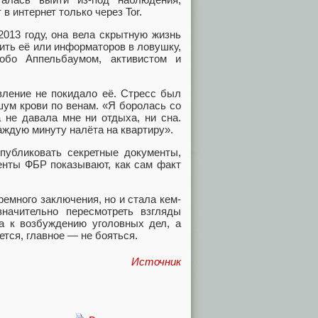
 интернет только через Tor.
2013 году, она вела скрытную жизнь
ить её или информаторов в ловушку,
бо Аппельбаумом, активистом и
вление не покидало её. Стресс был
шум крови по венам. «Я боролась со
 не давала мне ни отдыха, ни сна.
аждую минуту налёта на квартиру».
публиковать секретные документы,
менты ФБР показывают, как сам факт
ремного заключения, но и стала кем-
начительно пересмотреть взгляды
а к возбуждению уголовных дел, а
тся, главное — не бояться.
Источник