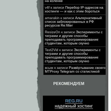
на коленке
v4f
к записи
Перебор IP-адресов на
хостинге — и как с этим бороться
amarakin
к записи
Альтернативный
список заблокированных в РФ
ресурсов Re:filter
ResizeOn
к записи
Эксперименты с
тиграми и другие способы
преподавать программирование
студентам, которым скучно
Text2Vid
к записи
Эксперименты с
тиграми и другие способы
преподавать программирование
студентам, которым скучно
всым
к записи
Развёртывание своего
MTProxy Telegram со статистикой
РЕКОМЕНДУЕМ
REG.RU
надежный хостинг