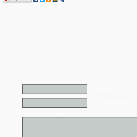
* Ваше имя*
Ваш e-mail (не отображаетс
* - обязательные к заполнению поля