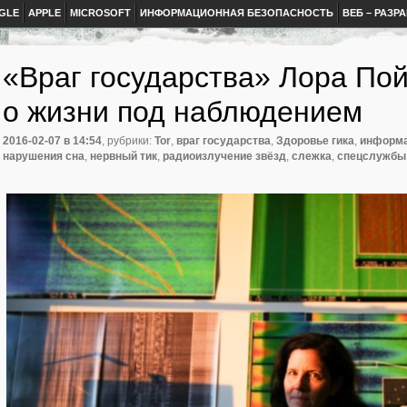
GLE
APPLE
MICROSOFT
ИНФОРМАЦИОННАЯ БЕЗОПАСНОСТЬ
ВЕБ – РАЗР
«Враг государства» Лора По
о жизни под наблюдением
2016-02-07
в 14:54
, рубрики:
Tor
,
враг государства
,
Здоровье гика
,
информа
нарушения сна
,
нервный тик
,
радиоизлучение звёзд
,
слежка
,
спецслужбы