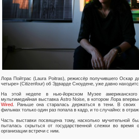
Лора Пойтрас (Laura Poitras), режиссёр получившего Оскар 
четыре» (Citizenfour) об Эдварде Сноудене, уже давно находи
На этой неделе в нью-йоркском Музее американского
мультимедийная выставка Astro Noise, в котором Лора впервы
Wired
. Раньше она старалась держаться в тени. В своих
фильмах только один раз попала в кадр, и то случайно: в отра
Часть выставки посвящена тому, насколько мучительной бы
пыталась скрыться от государственной слежки во время
организации встречи с ним.