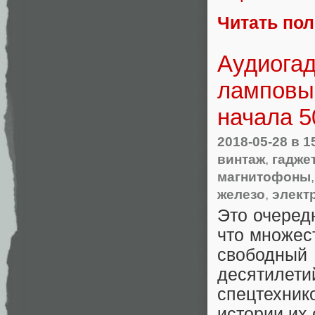
Читать по
Аудиогад
ламповы
начала 5
2018-05-28
в 1
винтаж
,
гадже
магнитофоны
железо
,
элект
Это очеред
что множес
свободный
десятилет
спецтехнико
истории их 