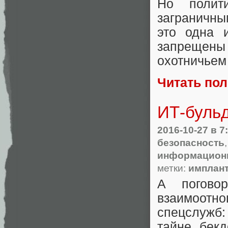
Но полит
заграничны
это одна 
запрещены
охотничьем
Читать по
ИТ-бульд
2016-10-27
в 7
безопасность
информационн
метки:
имплан
А погово
взаимоот
спецслужб:
тайне бекд