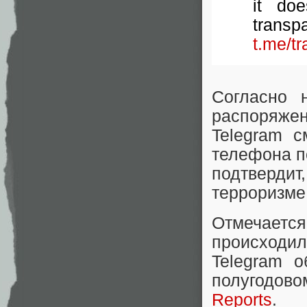
it do
tran
t.me/t
Согласно 
распоряж
Telegram с
телефона п
подтверди
терроризме
Отмечаетс
происходил
Telegram 
полугодово
Reports
.