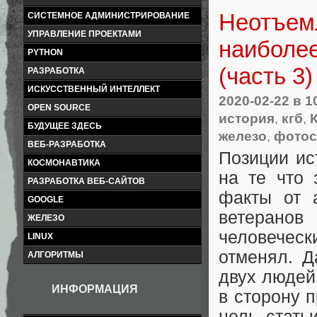
Неотъем
СИСТЕМНОЕ АДМИНИСТРИРОВАНИЕ
УПРАВЛЕНИЕ ПРОЕКТАМИ
наиболе
PYTHON
(часть 3)
РАЗРАБОТКА
ИСКУССТВЕННЫЙ ИНТЕЛЛЕКТ
2020-02-22
в 1
OPEN SOURCE
история
,
кгб
,
БУДУЩЕЕ ЗДЕСЬ
железо
,
фотос
ВЕБ-РАЗРАБОТКА
Позиции ис
КОСМОНАВТИКА
на те что 
РАЗРАБОТКА ВЕБ-САЙТОВ
факты от 
GOOGLE
ветеранов
ЖЕЛЕЗО
человеческ
LINUX
отменял. Д
АЛГОРИТМЫ
двух людей 
ИНФОРМАЦИЯ
в сторону 
цель стать