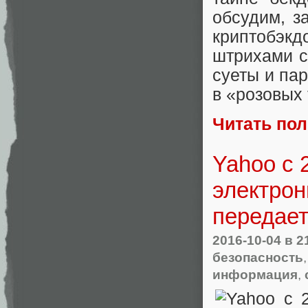
обсудим, з
криптобэк
штрихами с
суеты и па
в «розовых 
Читать по
Yahoo с 
электрон
передае
2016-10-04
в 2
безопасность
информация
,