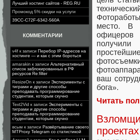
Лучший хостинг сайтов - REG.RU
технически
Промокод 5% скидки на услуги
Фоторабот
39CC-C72F-6342-560A
место. В 
офицеров 
КОММЕНТАРИИ
получили
простейшие
v4f
к записи
Перебор IP-адресов на
хостинге — и как с этим бороться
фотосъемк
amarakin
к записи
Альтернативный
фотоаппара
список заблокированных в РФ
ресурсов Re:filter
ваш сотруд
ResizeOn
к записи
Эксперименты с
бога».
тиграми и другие способы
преподавать программирование
студентам, которым скучно
Читать по
Text2Vid
к записи
Эксперименты с
тиграми и другие способы
преподавать программирование
Взломщи
студентам, которым скучно
всым
к записи
Развёртывание своего
проектах
MTProxy Telegram со статистикой