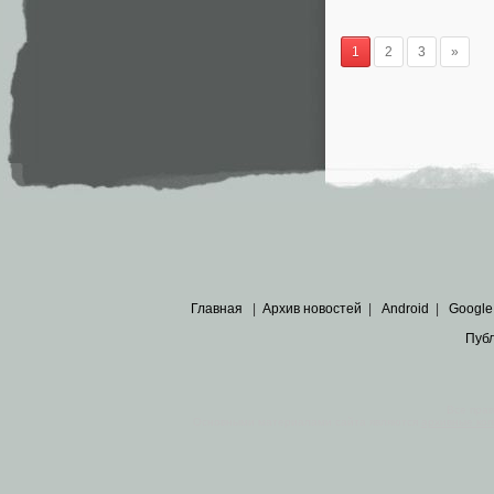
1
2
3
»
Главная
|
Архив новостей
|
Android
|
Google
Пуб
Все пра
Основными материалами сайта являются
архивные ко