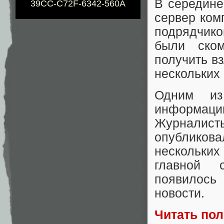
В середине
39CC-C72F-6342-560A
сервер ком
подрядчик
были ском
получить в
нескольких 
Одним из
информаци
Журналис
опубликов
нескольких
главной 
появилось
новости.
Читать по