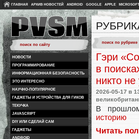
ГЛАВНАЯ
АРХИВ НОВОСТЕЙ
ANDROID
GOOGLE
APPLE
MICROSOF
РУБРИК
Гэри «Со
НОВОСТИ
ПРОГРАММИРОВАНИЕ
в поиска
ИНФОРМАЦИОННАЯ БЕЗОПАСНОСТЬ
никто н
ЭТО ИНТЕРЕСНО
НАУЧНО-ПОПУЛЯРНОЕ
2026-05-17
в 1
ГАДЖЕТЫ И УСТРОЙСТВА ДЛЯ ГИКОВ
великобритан
ТЕКУЧКА
В прошло
JAVASCRIPT
историю
DIY ИЛИ СДЕЛАЙ САМ
Читать по
ГАДЖЕТЫ
ANDROID