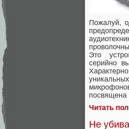
Пожалуй, о
предопре
аудиотех
проволочный
Это устр
серийно вы
Характерн
уникальных
микрофоно
посвящена 
Читать по
Не убива