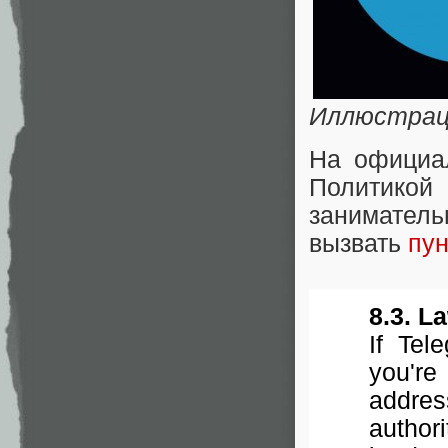
Иллюстра
На официал
Политик
занимател
вызвать
пун
8.3. L
If Tel
you're
addre
author