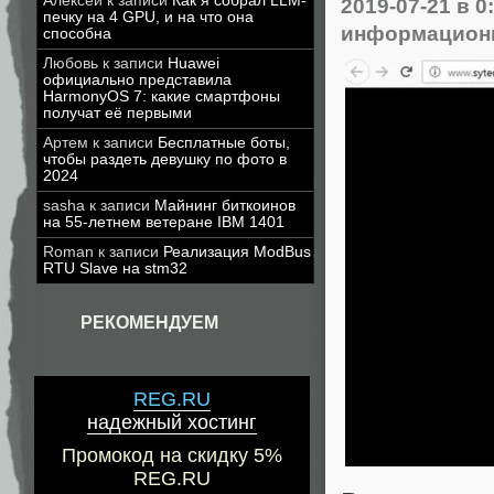
Алексей
к записи
Как я собрал LLM-
2019-07-21
в 0
печку на 4 GPU, и на что она
информационн
способна
Любовь
к записи
Huawei
официально представила
HarmonyOS 7: какие смартфоны
получат её первыми
Артем
к записи
Бесплатные боты,
чтобы раздеть девушку по фото в
2024
sasha
к записи
Майнинг биткоинов
на 55-летнем ветеране IBM 1401
Roman
к записи
Реализация ModBus
RTU Slave на stm32
РЕКОМЕНДУЕМ
REG.RU
надежный хостинг
Промокод на скидку 5%
REG.RU