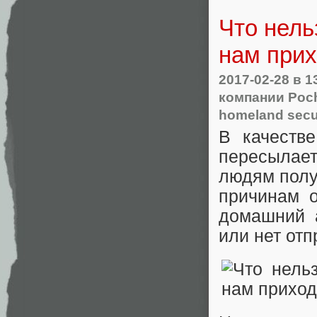
Что нель
нам прих
2017-02-28
в 1
компании Poc
homeland secu
В качеств
пересылае
людям полу
причинам о
домашний 
или нет отп