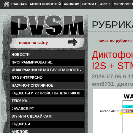
ГЛАВНАЯ
АРХИВ НОВОСТЕЙ
ANDROID
GOOGLE
APPLE
MICROSOF
РУБРИК
Диктофо
НОВОСТИ
ПРОГРАММИРОВАНИЕ
I2S + ST
ИНФОРМАЦИОННАЯ БЕЗОПАСНОСТЬ
2026-07-06
в 1
ЭТО ИНТЕРЕСНО
wm8731
,
дикт
НАУЧНО-ПОПУЛЯРНОЕ
ГАДЖЕТЫ И УСТРОЙСТВА ДЛЯ ГИКОВ
ТЕКУЧКА
JAVASCRIPT
DIY ИЛИ СДЕЛАЙ САМ
ГАДЖЕТЫ
ANDROID