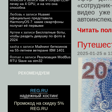
Алексей
к записи
Как я собрал LLM-
печку на 4 GPU, и на что она
«сотрудник
способна
видео уже
Любовь
к записи
Huawei
автоинспек
официально представила
HarmonyOS 7: какие смартфоны
получат её первыми
Читать по
Артем
к записи
Бесплатные боты,
чтобы раздеть девушку по фото в
2024
Путешес
sasha
к записи
Майнинг биткоинов
на 55-летнем ветеране IBM 1401
2025-01-25
в 1
Roman
к записи
Реализация ModBus
RTU Slave на stm32
РЕКОМЕНДУЕМ
REG.RU
надежный хостинг
Промокод на скидку 5%
REG.RU