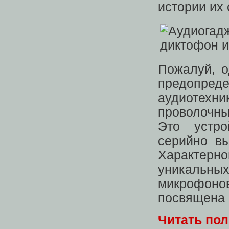
истории их 
Пожалуй, о
предопре
аудиотех
проволочный
Это устр
серийно вы
Характерн
уникальных
микрофоно
посвящена 
Читать по