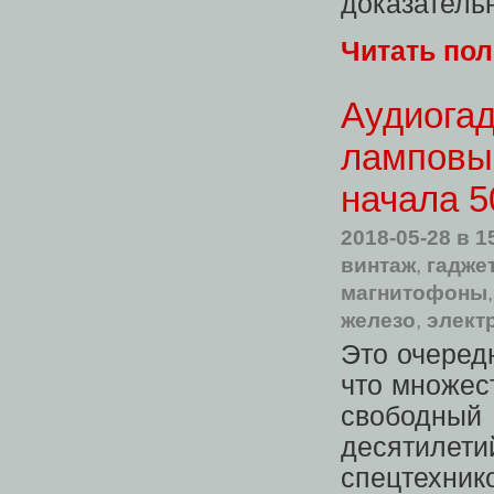
доказатель
Читать по
Аудиогад
ламповы
начала 5
2018-05-28
в 1
винтаж
,
гадже
магнитофоны
железо
,
элект
Это очеред
что множес
свободный
десятилет
спецтехнико