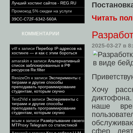
Лучший хостинг сайтов - REG.RU
Постановк
Промокод 5% скидки на услуги
Читать по
39CC-C72F-6342-560A
Разработ
КОММЕНТАРИИ
2025-03-27
в 8
v4f
к записи
Перебор IP-адресов на
хостинге — и как с этим бороться
amarakin
к записи
Альтернативный
список заблокированных в РФ
ресурсов Re:filter
Приветству
ResizeOn
к записи
Эксперименты с
тиграми и другие способы
преподавать программирование
Хочу расс
студентам, которым скучно
диктофона
Text2Vid
к записи
Эксперименты с
тиграми и другие способы
наше вре
преподавать программирование
студентам, которым скучно
пользовате
всым
к записи
Развёртывание своего
обслуживаю
MTProxy Telegram со статистикой
сфер деят