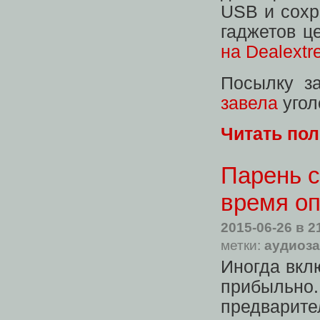
USB и сохр
гаджетов ц
на Dealext
Посылку з
завела
угол
Читать по
Парень с
время оп
2015-06-26
в 2
метки:
аудиоз
Иногда вкл
прибыльно
предварите