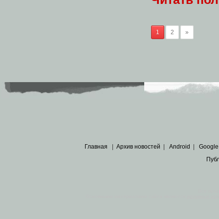
1
2
»
Главная
|
Архив новостей
|
Android
|
Google
Пуб
Все пра
Основными материалами сайта являются
архивные ко