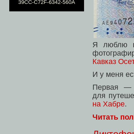
39CC-C72F-6342-560A
Я люблю п
фотографи
Кавказ Осе
И у меня ес
Первая — 
для путеше
на Хабре
.
Читать по