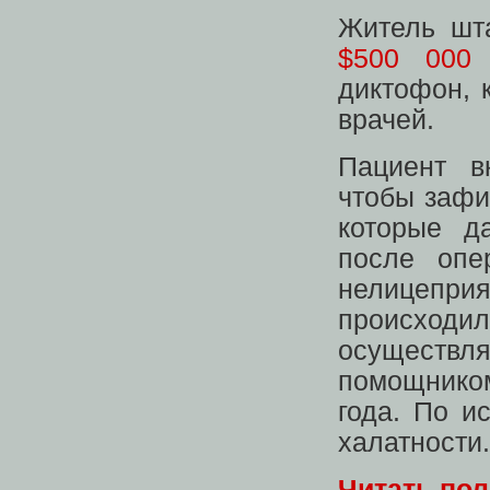
Житель шт
$500 000
б
диктофон, 
врачей.
Пациент в
чтобы зафи
которые д
после опе
нелицепр
происход
осуществ
помощником
года. По и
халатности.
Читать по