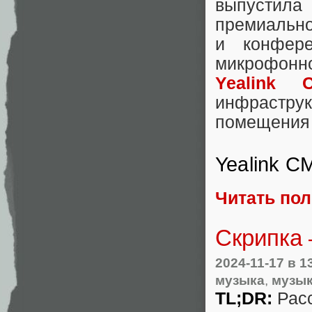
выпустила
премиально
и конфере
микрофонн
Yealink 
инфраструк
помещения
Yealink C
Читать по
Скрипка
2024-11-17
в 1
музыка
,
музык
TL;DR:
Расс