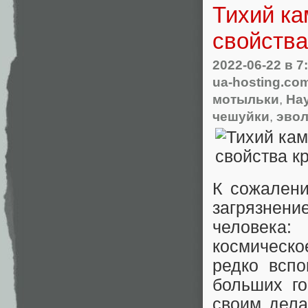
Тихий к
свойства
2022-06-22
в 7
ua-hosting.co
мотыльки
,
На
чешуйки
,
эво
К сожалени
загрязнени
человека:
космическо
редко вспо
больших г
своим дела