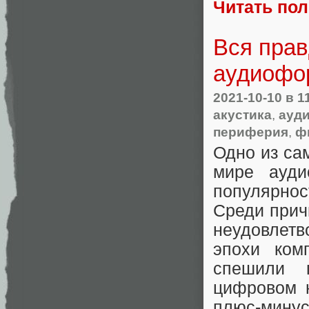
Читать по
Вся прав
аудиофо
2021-10-10
в 1
акустика
,
ауд
периферия
,
ф
Одно из са
мире ауд
популярнос
Среди прич
неудовлетв
эпохи ком
спешили 
цифровом н
плюс-мину