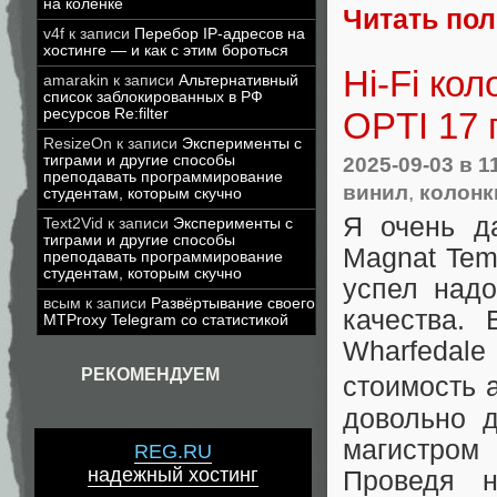
на коленке
Читать по
v4f
к записи
Перебор IP-адресов на
хостинге — и как с этим бороться
Hi-Fi ко
amarakin
к записи
Альтернативный
список заблокированных в РФ
OPTI 17 
ресурсов Re:filter
ResizeOn
к записи
Эксперименты с
тиграми и другие способы
2025-09-03
в 1
преподавать программирование
винил
,
колонк
студентам, которым скучно
Я очень д
Text2Vid
к записи
Эксперименты с
тиграми и другие способы
Magnat Tem
преподавать программирование
студентам, которым скучно
успел надо
всым
к записи
Развёртывание своего
качества.
MTProxy Telegram со статистикой
Wharfedale
РЕКОМЕНДУЕМ
стоимость 
довольно д
магистром
REG.RU
надежный хостинг
Проведя н