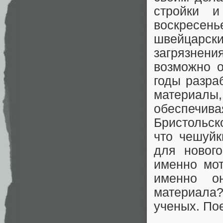
стройки 
воскресен
швейцарск
загрязнен
возможно о
годы разра
материал
обеспечива
Бристольск
что чешуйк
для новог
именно мот
именно о
материала?
ученых. По