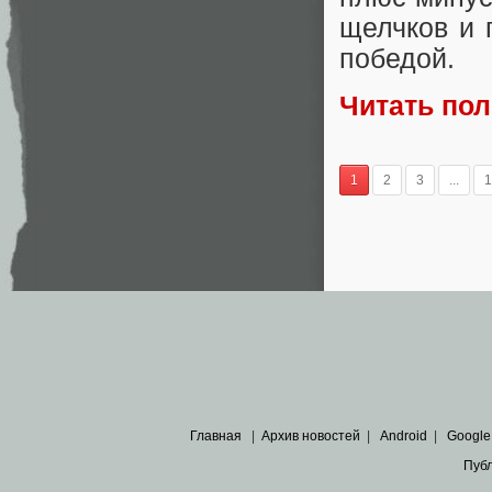
щелчков и 
победой.
Читать по
1
2
3
...
1
Главная
|
Архив новостей
|
Android
|
Google
Пуб