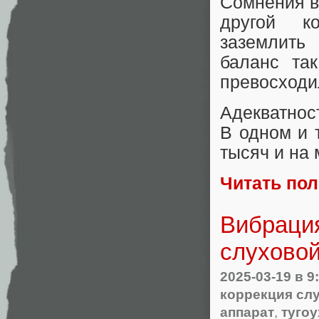
Сомнения в
другой к
заземлить
баланс та
превосходи
Адекватност
В одном и 
тысяч и на
Читать по
Вибрация
слуховой
2025-03-19
в 9
коррекция сл
аппарат
,
тугоу