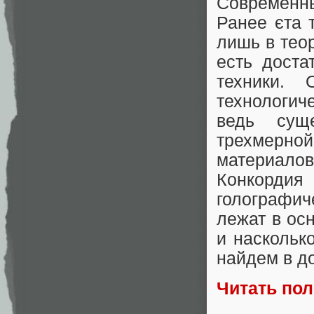
Современн
Ранее єта 
лишь в теор
есть доста
техники.
технологич
ведь суще
трехмерно
материалов
Конкордия
голографич
лежат в ос
и наскольк
найдем в д
Читать по