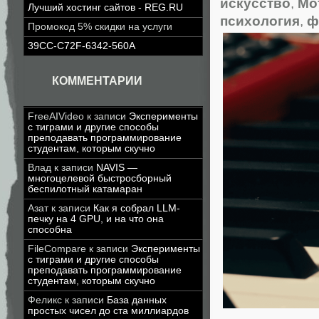
искусство
,
Мо
Лучший хостинг сайтов - REG.RU
психология
,
ф
Промокод 5% скидки на услуги
39CC-C72F-6342-560A
КОММЕНТАРИИ
FreeAIVideo
к записи
Эксперименты
с тиграми и другие способы
преподавать программирование
студентам, которым скучно
Влад
к записи
NAVIS —
многоцелевой быстросборный
беспилотный катамаран
Азат
к записи
Как я собрал LLM-
печку на 4 GPU, и на что она
способна
FileCompare
к записи
Эксперименты
с тиграми и другие способы
преподавать программирование
студентам, которым скучно
Феликс
к записи
База данных
простых чисел до ста миллиардов