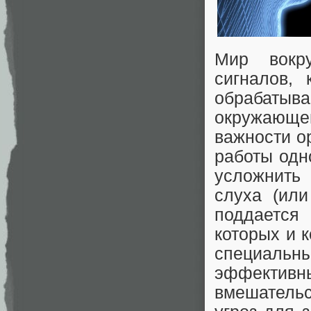
Мир вокр
сигналов,
обрабатыв
окружающей
важности о
работы одн
усложнить
слуха (или
поддается
которых и 
специальны
эффективны
вмешательс