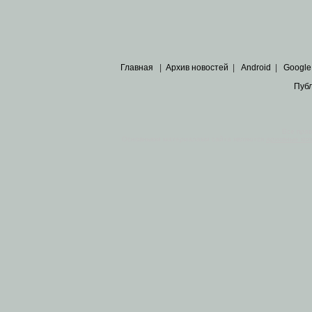
Главная
|
Архив новостей
|
Android
|
Google
Пуб
Все пра
Основными материалами сайта являются
архивные ко