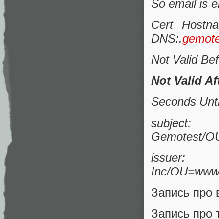
So email is e
Cert Hostn
DNS:.
gemote
Not Valid Be
Not Valid A
Seconds Unti
subject:
Gemotest/O
issu
Inc/OU=www.
Запись про 
Запись про 