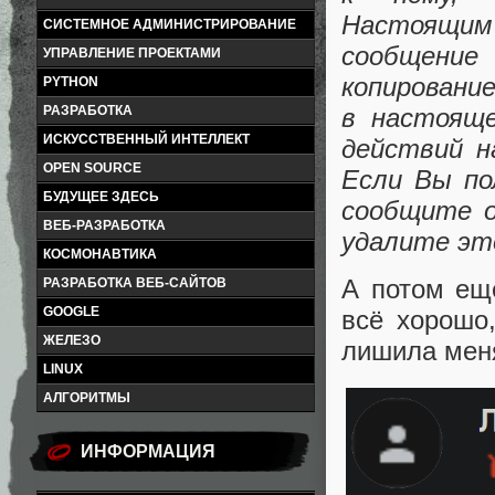
Настоящи
СИСТЕМНОЕ АДМИНИСТРИРОВАНИЕ
сообщение
УПРАВЛЕНИЕ ПРОЕКТАМИ
копировани
PYTHON
в настоящ
РАЗРАБОТКА
ИСКУССТВЕННЫЙ ИНТЕЛЛЕКТ
действий н
OPEN SOURCE
Если Вы по
БУДУЩЕЕ ЗДЕСЬ
сообщите о
ВЕБ-РАЗРАБОТКА
удалите эт
КОСМОНАВТИКА
А потом ещ
РАЗРАБОТКА ВЕБ-САЙТОВ
GOOGLE
всё хорошо
ЖЕЛЕЗО
лишила меня
LINUX
АЛГОРИТМЫ
ИНФОРМАЦИЯ