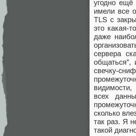
угодно ещё 
имели все о
TLS с закры
это какая-т
даже наибо
организов
сервера ск
общаться”, 
свечку-сн
промежуто
видимости,
всех данн
промежуточ
сколько вле
так раз. Я 
такой диагно