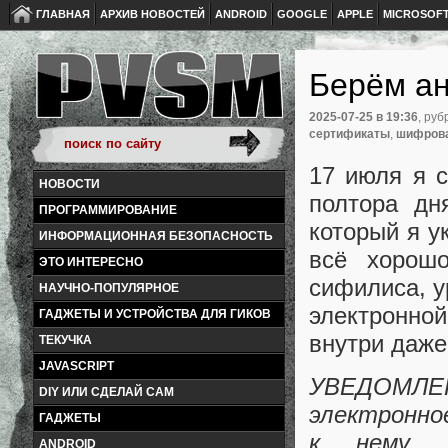
ГЛАВНАЯ
АРХИВ НОВОСТЕЙ
ANDROID
GOOGLE
APPLE
MICROSOF
Берём ан
2025-07-25
в 19:36
, руб
сертификаты
,
шифров
17 июля я с
НОВОСТИ
полтора дн
ПРОГРАММИРОВАНИЕ
который я у
ИНФОРМАЦИОННАЯ БЕЗОПАСНОСТЬ
всё хорошо
ЭТО ИНТЕРЕСНО
сифилиса, у
НАУЧНО-ПОПУЛЯРНОЕ
электронно
ГАДЖЕТЫ И УСТРОЙСТВА ДЛЯ ГИКОВ
внутри даже
ТЕКУЧКА
JAVASCRIPT
УВЕДОМЛ
DIY ИЛИ СДЕЛАЙ САМ
электронно
ГАДЖЕТЫ
к нему, 
ANDROID