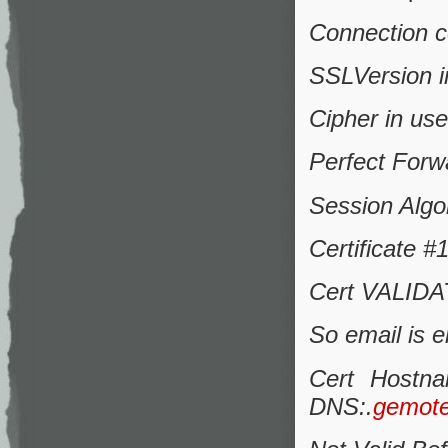
Connection 
SSLVersion 
Cipher in 
Perfect Forw
Session Algo
Certificate 
Cert VALIDAT
So email is e
Cert Hostn
DNS:.
gemote