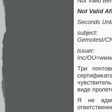
Not Valid Be
Not Valid A
Seconds Unti
subject:
Gemotest/CN
issu
Inc/OU=www.
Три почтов
сертифика
чувствител
виде пролет
Я не адми
ответственн