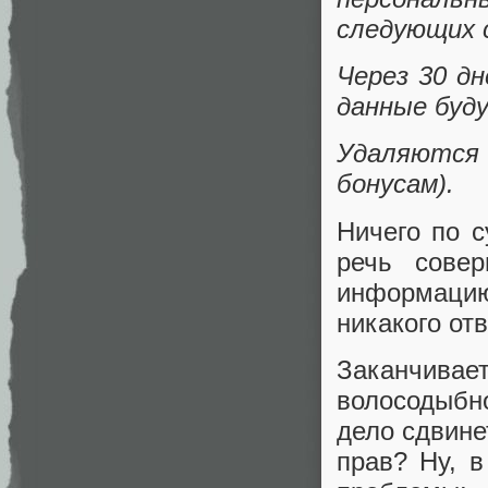
следующих с
Через 30 д
данные буд
Удаляются
бонусам).
Ничего по с
речь сове
информацию
никакого отв
Заканчивает
волосодыбн
дело сдвине
прав? Ну, 