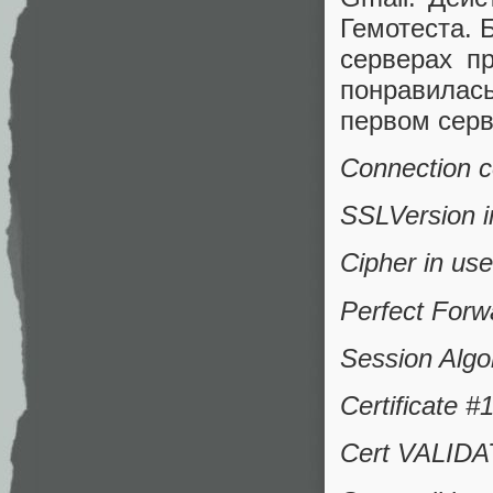
Гемотеста. 
серверах п
понравилас
первом сер
Connection 
SSLVersion 
Cipher in 
Perfect Forw
Session Algo
Certificate 
Cert VALIDAT