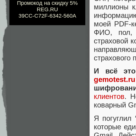
Промокод на скидку 5%
миллионы к
REG.RU
информацию,
39CC-C72F-6342-560A
моей PDF-к
ФИО, пол, 
страховой к
направляющ
страхового 
И всё это
gemotest.ru
шифровани
клиентов
. 
коварный Gm
Я погуглил 
которые еди
Gmail. Дейс