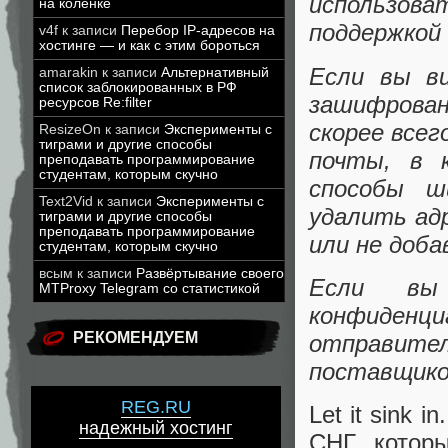
использов
на коленке
поддержкой
v4f
к записи
Перебор IP-адресов на
хостинге — и как с этим бороться
Если вы в
amarakin
к записи
Альтернативный
список заблокированных в РФ
зашифрован
ресурсов Re:filter
скорее всег
ResizeOn
к записи
Эксперименты с
тиграми и другие способы
почты, в 
преподавать программирование
студентам, которым скучно
способы ш
Text2Vid
к записи
Эксперименты с
удалить ад
тиграми и другие способы
преподавать программирование
или не доб
студентам, которым скучно
всым
к записи
Развёртывание своего
Если вы 
MTProxy Telegram со статистикой
конфиденц
РЕКОМЕНДУЕМ
отправите
поставщико
REG.RU
Let it sink 
надежный хостинг
СНГ, котор