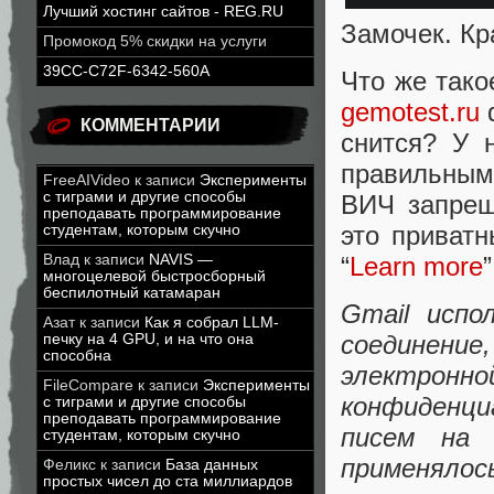
Лучший хостинг сайтов - REG.RU
Замочек. Кр
Промокод 5% скидки на услуги
39CC-C72F-6342-560A
Что же такое
gemotest.ru
d
КОММЕНТАРИИ
снится? У 
правильным
FreeAIVideo
к записи
Эксперименты
с тиграми и другие способы
ВИЧ запрещ
преподавать программирование
это приват
студентам, которым скучно
Влад
к записи
NAVIS —
“
Learn more
многоцелевой быстросборный
беспилотный катамаран
Gmail исп
Азат
к записи
Как я собрал LLM-
соединение
печку на 4 GPU, и на что она
способна
электрон
FileCompare
к записи
Эксперименты
конфиденци
с тиграми и другие способы
преподавать программирование
писем на 
студентам, которым скучно
применяло
Феликс
к записи
База данных
простых чисел до ста миллиардов