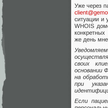
Уже через п
client@gemot
ситуации и 
WHOIS до
конкретных
же день мне
Уведомля
осуществл
своих кли
основании Ф
на обработ
при указа
идентифици
Если паци
персональн