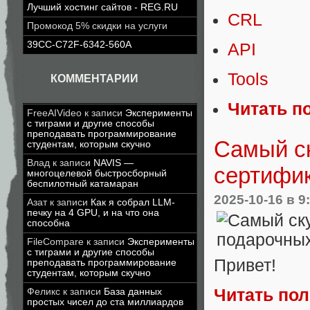
Лучший хостинг сайтов - REG.RU
CRL
Промокод 5% скидки на услуги
39CC-C72F-6342-560A
API
Tools
КОММЕНТАРИИ
Читать п
FreeAIVideo
к записи
Эксперименты
с тиграми и другие способы
преподавать программирование
Самый ск
студентам, которым скучно
Влад
к записи
NAVIS —
сертифи
многоцелевой быстросборный
беспилотный катамаран
2025-10-16
в 9
Азат
к записи
Как я собрал LLM-
печку на 4 GPU, и на что она
способна
FileCompare
к записи
Эксперименты
с тиграми и другие способы
Привет!
преподавать программирование
студентам, которым скучно
Читать по
Феликс
к записи
База данных
простых чисел до ста миллиардов