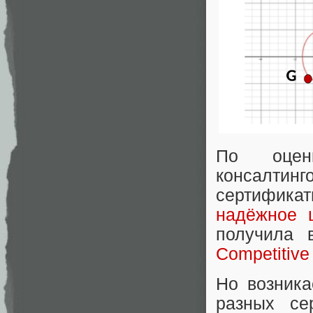
По оценк
консалтин
сертифика
надёжное 
получила 
Competitive
Но возника
разных се