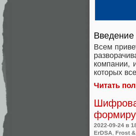
Введение
Всем приве
разворачи
компании, 
которых вс
Читать по
Шифрова
формиру
2022-09-24
в 1
ErDSA
,
Frost &