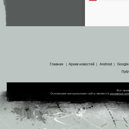
Главная
|
Архив новостей
|
Android
|
Google
Пуб
Все пра
Основными материалами сайта являются
архивные ко