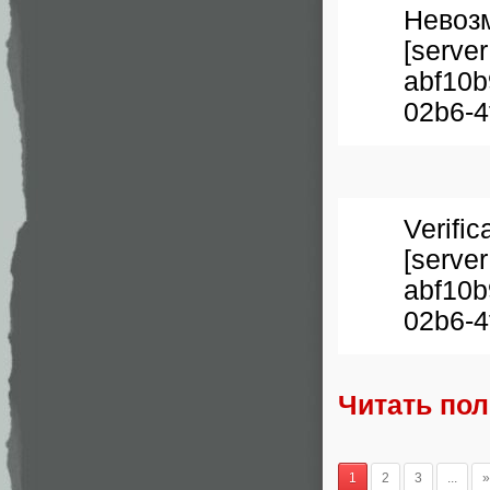
Невоз
[serv
abf10b
02b6-4
Verifi
[serv
abf10b
02b6-4
Читать по
1
2
3
...
»