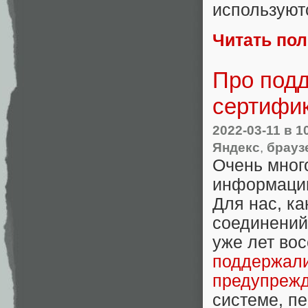
используют
Читать по
Про подд
сертифик
2022-03-11
в 1
Яндекс
,
брауз
Очень много
информации
Для нас, к
соединений
уже лет во
поддержал
предупрежд
системе, п