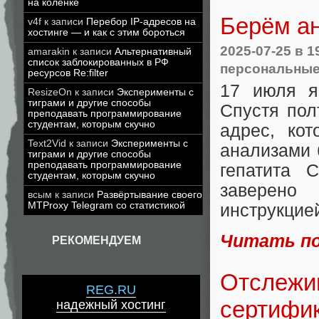
на коленке
Берём ан
v4f
к записи
Перебор IP-адресов на
хостинге — и как с этим бороться
2025-07-25
в 1
amarakin
к записи
Альтернативный
список заблокированных в РФ
персональные
ресурсов Re:filter
17 июля я
ResizeOn
к записи
Эксперименты с
тиграми и другие способы
Спустя пол
преподавать программирование
студентам, которым скучно
адрес, ко
Text2Vid
к записи
Эксперименты с
анализами 
тиграми и другие способы
преподавать программирование
гепатита 
студентам, которым скучно
заверено
всым
к записи
Развёртывание своего
MTProxy Telegram со статистикой
инструкцией
Читать п
РЕКОМЕНДУЕМ
Отслежи
REG.RU
сертифик
надежный хостинг