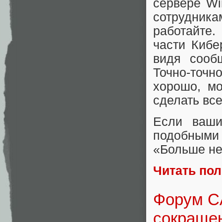
сервере Wi
сотрудник
работайте.
части Кибе
видя сооб
Точно-точн
хорошо, м
сделать все
Если ваши
подобными
«Больше не
Читать по
Форум CA
сокращен