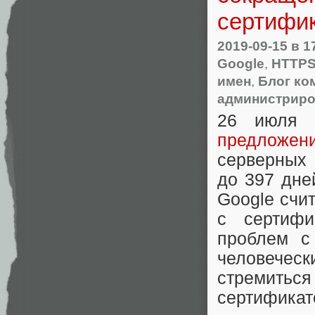
сертифик
2019-09-15
в 1
Google
,
HTTP
имен
,
Блог ко
администрир
26 июля 
предложен
серверных
до 397 дне
Google счит
с сертифи
проблем с
человече
стремиться
сертификат