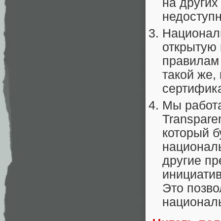
на других
недоступн
Национал
открытую 
правилам
такой же,
сертифика
Мы работа
Transpare
который б
национал
другие пр
инициатив
Это позво
национал