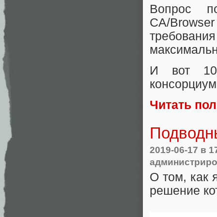
Вопрос п
CA/Browse
требовани
максимальн
И вот 1
консорциум
Читать по
Подводн
2019-06-17
в 1
администрир
О том, как 
решение ко