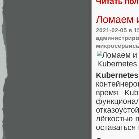
Читать по
Ломаем и
2021-02-05
в 1
администрир
микросервис
Kubernetes
контейнеро
время Kub
функциона
отказоусто
лёгкостью 
оставаться 