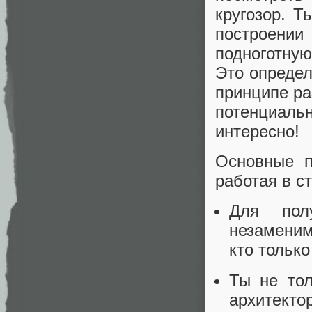
кругозор. Т
построении
подноготную
Это определ
принципе ра
потенциальн
интересно!
Основные п
работая в с
Для пол
незаменим
кто только
Ты не тол
архитектор