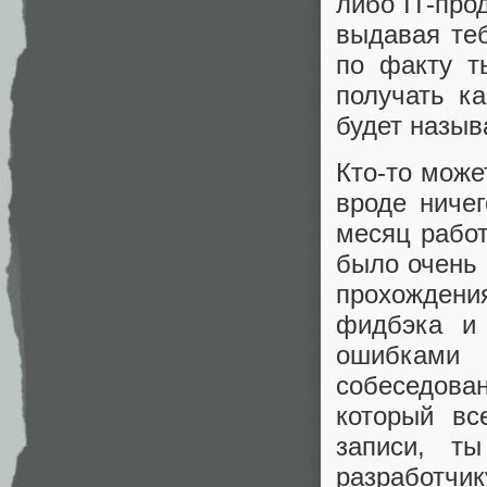
либо IT-про
выдавая теб
по факту 
получать к
будет назыв
Кто-то може
вроде ниче
месяц рабо
было очень 
прохожден
фидбэка и 
ошибками
собеседова
который вс
записи, т
разработчик