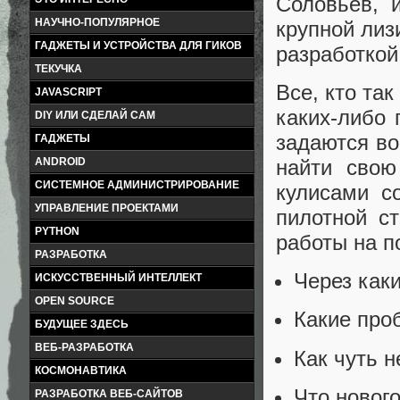
Соловьев, 
НАУЧНО-ПОПУЛЯРНОЕ
крупной лиз
ГАДЖЕТЫ И УСТРОЙСТВА ДЛЯ ГИКОВ
разработкой
ТЕКУЧКА
Все, кто та
JAVASCRIPT
каких-либо 
DIY ИЛИ СДЕЛАЙ САМ
задаются во
ГАДЖЕТЫ
найти свою
ANDROID
СИСТЕМНОЕ АДМИНИСТРИРОВАНИЕ
кулисами с
УПРАВЛЕНИЕ ПРОЕКТАМИ
пилотной с
PYTHON
работы на п
РАЗРАБОТКА
Через каки
ИСКУССТВЕННЫЙ ИНТЕЛЛЕКТ
OPEN SOURCE
Какие про
БУДУЩЕЕ ЗДЕСЬ
ВЕБ-РАЗРАБОТКА
Как чуть н
КОСМОНАВТИКА
Что нового
РАЗРАБОТКА ВЕБ-САЙТОВ