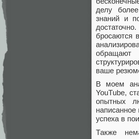
бесконечны
делу более
знаний и п
достаточн
бросаются в
анализиро
обращают
структурир
ваше резюме
В моем ана
YouTube, ст
опытных л
написанное 
успеха в по
Также нем