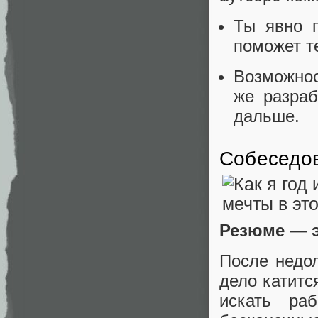
Ты явно п
поможет т
Возможнос
же разраб
дальше.
Собеседо
Резюме — э
После недол
дело катитс
искать ра