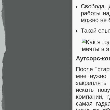
Свобода. 
работы на
можно не 
Такой опы
Аутсорс-ко
После "стар
мне нужно 
закреплять
искать нов
компании, 
самая гадк