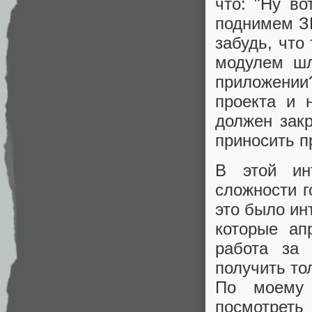
что: "Ну во
поднимем ЗП
забудь, что
модулем шл
приложении
проекта и 
должен зак
приносить п
В этой ин
сложности г
это было ин
которые ап
работа за
получить то
По моему 
посмотреть