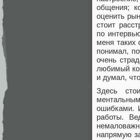
общения; к
оценить рыно
стоит расст
по интервью
меня таких 
понимал, по
очень стра
любимый ком
и думал, что
Здесь сто
ментальным 
ошибками. И
работы. Ве
немаловаж
напрямую за