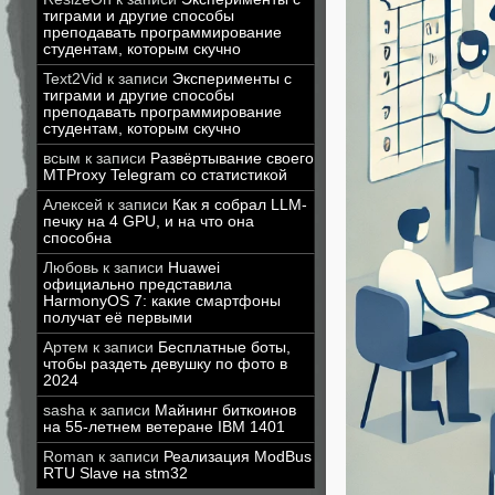
тиграми и другие способы
преподавать программирование
студентам, которым скучно
Text2Vid
к записи
Эксперименты с
тиграми и другие способы
преподавать программирование
студентам, которым скучно
всым
к записи
Развёртывание своего
MTProxy Telegram со статистикой
Алексей
к записи
Как я собрал LLM-
печку на 4 GPU, и на что она
способна
Любовь
к записи
Huawei
официально представила
HarmonyOS 7: какие смартфоны
получат её первыми
Артем
к записи
Бесплатные боты,
чтобы раздеть девушку по фото в
2024
sasha
к записи
Майнинг биткоинов
на 55-летнем ветеране IBM 1401
Roman
к записи
Реализация ModBus
RTU Slave на stm32