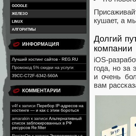
GOOGLE
Присаживай
ЖЕЛЕЗО
кушает, а м
LINUX
АЛГОРИТМЫ
Долгий пу
ИНФОРМАЦИЯ
компании
iOS-разрабо
Лучший хостинг сайтов - REG.RU
года, но за
Промокод 5% скидки на услуги
и очень бо
39CC-C72F-6342-560A
вам рассказ
КОММЕНТАРИИ
v4f
к записи
Перебор IP-адресов на
хостинге — и как с этим бороться
amarakin
к записи
Альтернативный
список заблокированных в РФ
ресурсов Re:filter
ResizeOn
к записи
Эксперименты с