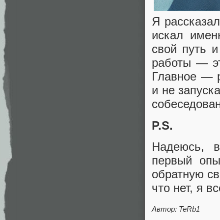
Я рассказал
искал имен
свой путь и
работы — эт
Главное — 
и не запуск
собеседован
P.S.
Надеюсь, в
первый опы
обратную св
что нет, я в
Автор: TeRb1