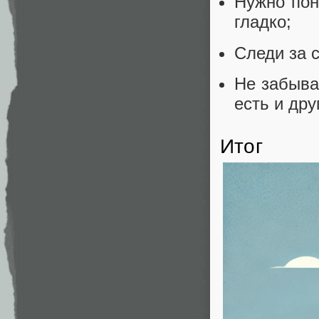
Нужно пон
гладко;
Следи за с
Не забыва
есть и дру
Итог