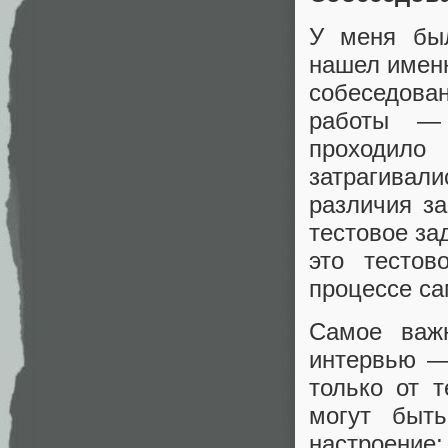
У меня был
нашел именн
собеседован
работы — 
проходило
затрагивали
различия за
тестовое за
это тестов
процессе са
Самое важн
интервью —
только от 
могут быт
настроение