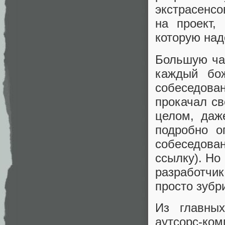
экстрасенсо
на проект,
которую над
Большую ча
каждый бо
собеседова
прокачал св
целом, даж
подробно о
собеседова
ссылку). Но
разработчик
просто зубр
Из главны
аутсорс-ком