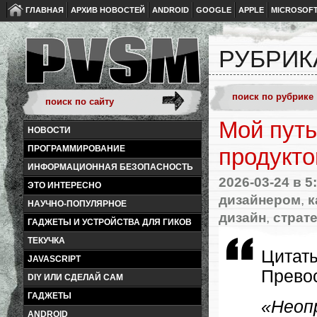
ГЛАВНАЯ
АРХИВ НОВОСТЕЙ
ANDROID
GOOGLE
APPLE
MICROSOF
РУБРИК
Мой путь
НОВОСТИ
ПРОГРАММИРОВАНИЕ
продукто
ИНФОРМАЦИОННАЯ БЕЗОПАСНОСТЬ
2026-03-24
в 5
ЭТО ИНТЕРЕСНО
дизайнером
,
к
НАУЧНО-ПОПУЛЯРНОЕ
дизайн
,
страт
ГАДЖЕТЫ И УСТРОЙСТВА ДЛЯ ГИКОВ
ТЕКУЧКА
Цитаты
JAVASCRIPT
Превос
DIY ИЛИ СДЕЛАЙ САМ
ГАДЖЕТЫ
«Неоп
ANDROID