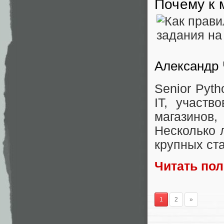
Почему к 
Александр
Senior Pyth
IT, участв
магазинов
Несколько 
крупных ст
Читать по
1
2
»