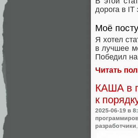
В этой ста
дорога в IT
Моё посту
Я хотел ста
в лучшее 
Победил н
Читать по
КАША в г
к порядк
2025-06-19
в 8
программиров
разработчики