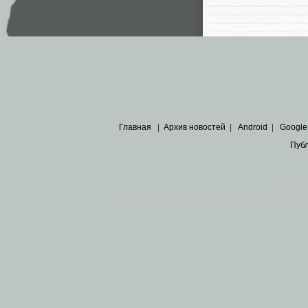
Главная
|
Архив новостей
|
Android
|
Google
Пуб
Все пра
Основными материалами сайта являются
архивные ко