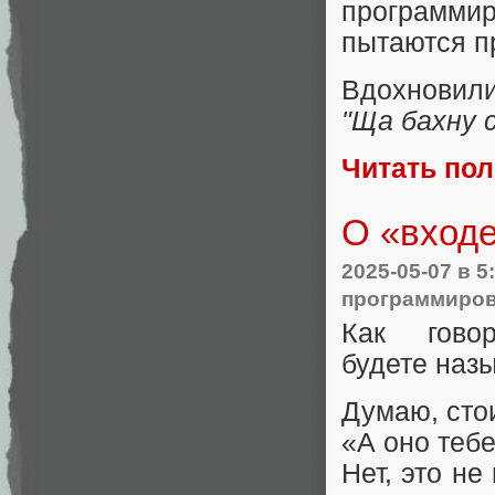
программи
пытаются п
Вдохновили
"Ща бахну 
Читать по
О «входе
2025-05-07
в 5
программиров
Как гово
будете наз
Думаю, стои
«А оно теб
Нет, это н