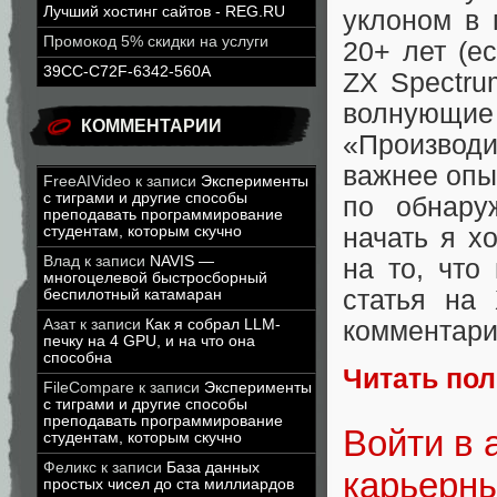
Лучший хостинг сайтов - REG.RU
уклоном в 
Промокод 5% скидки на услуги
20+ лет (ес
39CC-C72F-6342-560A
ZX Spectru
волнующие
КОММЕНТАРИИ
«Производ
важнее опы
FreeAIVideo
к записи
Эксперименты
с тиграми и другие способы
по обнару
преподавать программирование
начать я х
студентам, которым скучно
Влад
к записи
NAVIS —
на то, что
многоцелевой быстросборный
статья на
беспилотный катамаран
комментари
Азат
к записи
Как я собрал LLM-
печку на 4 GPU, и на что она
способна
Читать по
FileCompare
к записи
Эксперименты
с тиграми и другие способы
преподавать программирование
Войти в 
студентам, которым скучно
Феликс
к записи
База данных
карьерн
простых чисел до ста миллиардов