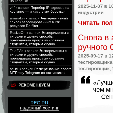
на коленке
2025-11-07
в 1
v4f
к записи
Перебор IP-адресов на
индустрии
хостинге — и как с этим бороться
amarakin
к записи
Альтернативный
Читать по
список заблокированных в РФ
ресурсов Re:filter
ResizeOn
к записи
Эксперименты с
Снова в 
тиграми и другие способы
преподавать программирование
студентам, которым скучно
ручного
Text2Vid
к записи
Эксперименты с
тиграми и другие способы
2025-09-17
в 1
преподавать программирование
тестировщика
студентам, которым скучно
тестировщик
,
всым
к записи
Развёртывание своего
MTProxy Telegram со статистикой
«Лучш
РЕКОМЕНДУЕМ
чем мн
— Сен
REG.RU
надежный хостинг