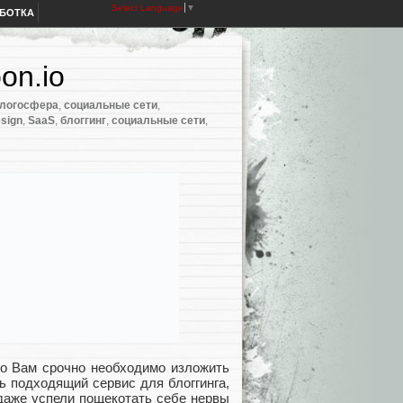
Select Language
▼
АБОТКА
on.io
логосфера
,
социальные сети
,
esign
,
SaaS
,
блоггинг
,
социальные сети
,
то Вам срочно необходимо изложить
ь подходящий сервис для блоггинга,
даже успели пощекотать себе нервы