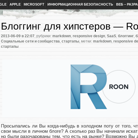
GLE
APPLE
MICROSOFT
ИНФОРМАЦИОННАЯ БЕЗОПАСНОСТЬ
ВЕБ – РАЗР
Блоггинг для хипстеров — Ro
2013-06-09
в 22:07
, рубрики:
markdown
,
responsive design
,
SaaS
,
блоггинг
,
б
Социальные сети и сообщества
,
стартапы
, метки:
markdown
,
responsive d
стартапы
Просыпались ли Вы когда-нибудь в холодном поту от того, ч
свои мысли в личном блоге? А сколько раз Вы начинали искат
но были разочарованы тем, что есть на рынке? Возможно Вы 