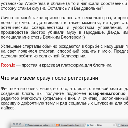
установкой WordPress в облаке (а то и написали собственный 
сторону стакан смузи). Остались ли Вы довольны?
Лично со мной такое приключалось аж несколько раз, и при
всего, до чего я дотягивался в такие моменты, ни один ст
эстетическим совершенством и удобством управления, 
производства быстро убивали музу в зародыше. Да-да, им
помешала мне стать Великим Блоггером :)
Успешные стартапы обычно рождаются в борьбе с насущими пр
на свет появился стартап, способный решить и мою. Предл
сделали ребята из солнечной Калифорнии.
Roon.io
— простая и красивая платформа для блоггинга.
Что мы имеем сразу после регистрации
Фич пока не очень много, но того, что есть, с головой хватит
создания блога, Вы получите поддомен
юзернейм.roon.io
и
редактор Markdown (отдельный вин, я считаю), исполненный
красивую дефолтную тему и ряд социальных штуковин для о
лайков.