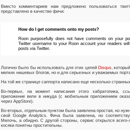
Вместо комментариев нам предложено пользоваться тви
представлено в качестве фичи:
How do I get comments onto my posts?
Roon purposefully does not have comments on your post
Twitter username to your Roon account your readers wil
posts via Twitter.
Логично было бы использовать для этих целей
Disqus
, которы
мелких нишевых блогов, но и для серьезных и уважаемых пор
На той же странице саппорта написано еще несколько странны
Во-первых, на момент написания этого хабратопика, сс
приложение вели в никуда (с мобильным приложением оказа
через AppStore).
Во-вторых, отдельным пунктом была заявлена простая, но нуж
свой Google Analytics. Фича была заявлена, но соответст
Мелочь, а обидно. С другой стороны, сервис открылся всего-
косяки понятны простительны.