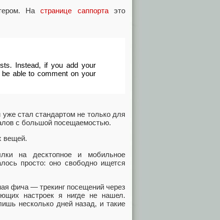
ттером. На
странице саппорта
это
s. Instead, if you add your
l be able to comment on your
й уже стал стандартом не только для
талов с большой посещаемостью.
х вещей.
ылки на десктопное и мобильное
лось просто: оно свободно ищется
ная фича — трекинг посещений через
вующих настроек я нигде не нашел.
лишь несколько дней назад, и такие