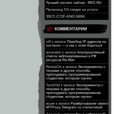
Лучший хостинг сайтов - REG.RU
Промокод 5% скидки на услуги
39CC-C72F-6342-560A
КОММЕНТАРИИ
v4f
к записи
Перебор IP-адресов на
хостинге — и как с этим бороться
amarakin
к записи
Альтернативный
список заблокированных в РФ
ресурсов Re:filter
ResizeOn
к записи
Эксперименты с
тиграми и другие способы
преподавать программирование
студентам, которым скучно
Text2Vid
к записи
Эксперименты с
тиграми и другие способы
преподавать программирование
студентам, которым скучно
всым
к записи
Развёртывание своего
MTProxy Telegram со статистикой