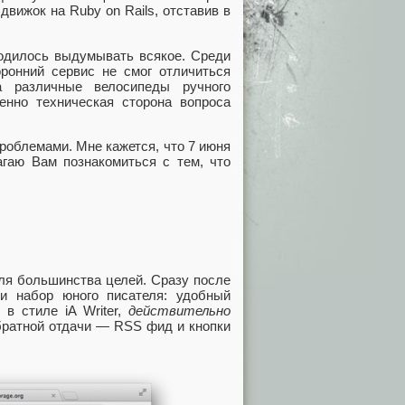
движок на Ruby on Rails, отставив в
ходилось выдумывать всякое. Cреди
оронний сервис не смог отличиться
а различные велосипеды ручного
енно техническая сторона вопроса
облемами. Мне кажется, что 7 июня
агаю Вам познакомиться с тем, что
 для большинства целей. Сразу после
 набор юного писателя: удобный
 в стиле iA Writer,
действительно
братной отдачи — RSS фид и кнопки