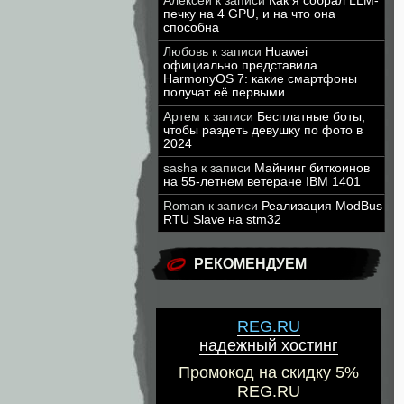
Алексей
к записи
Как я собрал LLM-
печку на 4 GPU, и на что она
способна
Любовь
к записи
Huawei
официально представила
HarmonyOS 7: какие смартфоны
получат её первыми
Артем
к записи
Бесплатные боты,
чтобы раздеть девушку по фото в
2024
sasha
к записи
Майнинг биткоинов
на 55-летнем ветеране IBM 1401
Roman
к записи
Реализация ModBus
RTU Slave на stm32
РЕКОМЕНДУЕМ
REG.RU
надежный хостинг
Промокод на скидку 5%
REG.RU