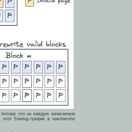
, потому что на каждую записанную
 этот бэкенд-трафик в накопителе