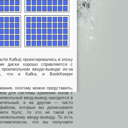
che Kafka) проектировались в эпоху
кие диски хорошо справляются с
произвольном вводе-выводе из-за
но, что и Kafka, и BookKeeper
.
вания, поэтому можно представить,
мом для системы хранения логов с
оизвольный ввод-вывод находятся в
вательный, а на другом — чисто
файлов, которые вы дописываете
яете fsync, то это не такой уж
оизвольному вводу-выводу. То есть
томатически, что вы получаете