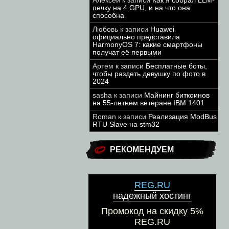
Алексей
к записи
Как я собрал LLM-
печку на 4 GPU, и на что она
способна
Любовь
к записи
Huawei
официально представила
HarmonyOS 7: какие смартфоны
получат её первыми
Артем
к записи
Бесплатные боты,
чтобы раздеть девушку по фото в
2024
sasha
к записи
Майнинг биткоинов
на 55-летнем ветеране IBM 1401
Roman
к записи
Реализация ModBus
RTU Slave на stm32
РЕКОМЕНДУЕМ
REG.RU
надежный хостинг
Промокод на скидку 5%
REG.RU