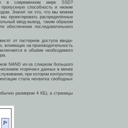
ия в современном мире SSD?
пропускную способность и низкие
одом. Значит ли это, что мы можем
 мы проектировать распределённые
вольный ввод-вывод, таким образом
я обеспечения последовательного
висят от паттернов доступа ввода-
х, влияющих на производительность
аключается в объёме необходимого
ра.
оков NAND из-за слишком большого
енесением «горячих» данных в менее
служивания, при котором контроллер
ментации стала нехватка свободных
обычно размером 4 КБ), а страницы