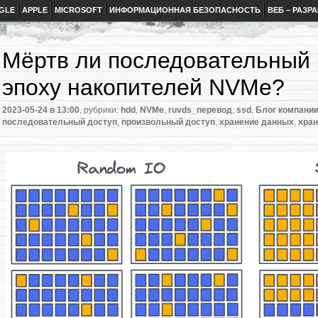
GLE
APPLE
MICROSOFT
ИНФОРМАЦИОННАЯ БЕЗОПАСНОСТЬ
ВЕБ – РАЗР
Мёртв ли последовательный 
эпоху накопителей NVMe?
2023-05-24
в 13:00
, рубрики:
hdd
,
NVMe
,
ruvds_перевод
,
ssd
,
Блог компани
последовательный доступ
,
произвольный доступ
,
хранение данных
,
хра