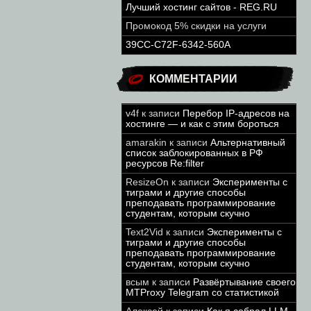
Лучший хостинг сайтов - REG.RU
Промокод 5% скидки на услуги
39CC-C72F-6342-560A
КОММЕНТАРИИ
v4f
к записи
Перебор IP-адресов на
хостинге — и как с этим бороться
amarakin
к записи
Альтернативный
список заблокированных в РФ
ресурсов Re:filter
ResizeOn
к записи
Эксперименты с
тиграми и другие способы
преподавать программирование
студентам, которым скучно
Text2Vid
к записи
Эксперименты с
тиграми и другие способы
преподавать программирование
студентам, которым скучно
всым
к записи
Развёртывание своего
MTProxy Telegram со статистикой