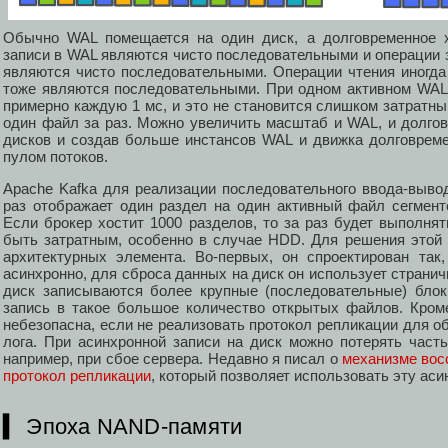
Обычно WAL помещается на один диск, а долговременное 
записи в WAL являются чисто последовательными и операции 
являются чисто последовательными. Операции чтения иногда 
тоже являются последовательными. При одном активном WAL
примерно каждую 1 мс, и это не становится слишком затратн
один файл за раз. Можно увеличить масштаб и WAL, и долго
дисков и создав больше инстансов WAL и движка долговрем
пулом потоков.
Apache Kafka для реализации последовательного ввода-вывод
раз отображает один раздел на один активный файл сегмент
Если брокер хостит 1000 разделов, то за раз будет выполня
быть затратным, особенно в случае HDD. Для решения этой
архитектурных элемента. Во-первых, он спроектирован так
асинхронно, для сброса данных на диск он использует страничн
диск записываются более крупные (последовательные) блок
запись в такое большое количество открытых файлов. Кроме
небезопасна, если не реализовать протокол репликации для о
лога. При асинхронной записи на диск можно потерять част
например, при сбое сервера. Недавно я писал о
механизме восс
протокол репликации
, который позволяет использовать эту аси
▍ Эпоха NAND-памяти