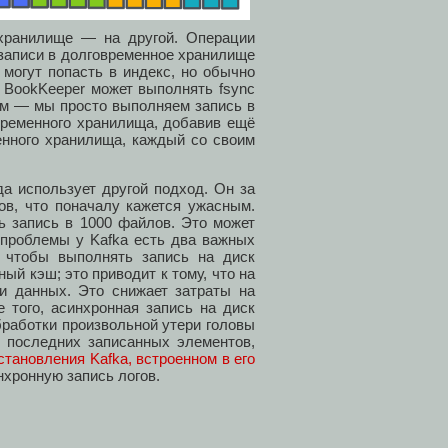
хранилище — на другой. Операции
записи в долговременное хранилище
могут попасть в индекс, но обычно
 BookKeeper может выполнять fsync
ым — мы просто выполняем запись в
временного хранилища, добавив ещё
енного хранилища, каждый со своим
а использует другой подход. Он за
ов, что поначалу кажется ужасным.
ть запись в 1000 файлов. Это может
 проблемы у Kafka есть два важных
, чтобы выполнять запись на диск
ый кэш; это приводит к тому, что на
и данных. Это снижает затраты на
 того, асинхронная запись на диск
бработки произвольной утери головы
ь последних записанных элементов,
тановления Kafka, встроенном в его
нхронную запись логов.