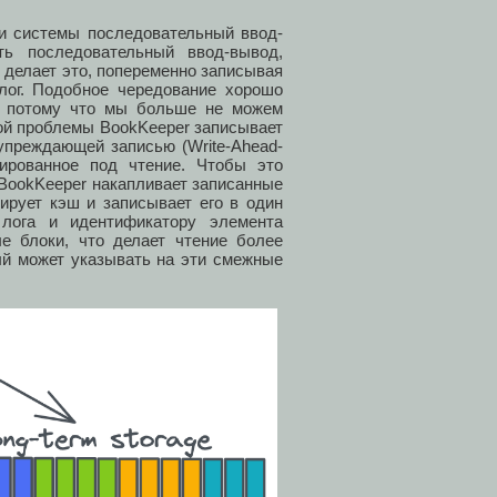
ои системы последовательный ввод-
ть последовательный ввод-вывод,
н делает это, попеременно записывая
лог. Подобное чередование хорошо
й, потому что мы больше не можем
ой проблемы BookKeeper записывает
упреждающей записью (Write-Ahead-
ированное под чтение. Чтобы это
BookKeeper накапливает записанные
ирует кэш и записывает его в один
 лога и идентификатору элемента
е блоки, что делает чтение более
ый может указывать на эти смежные