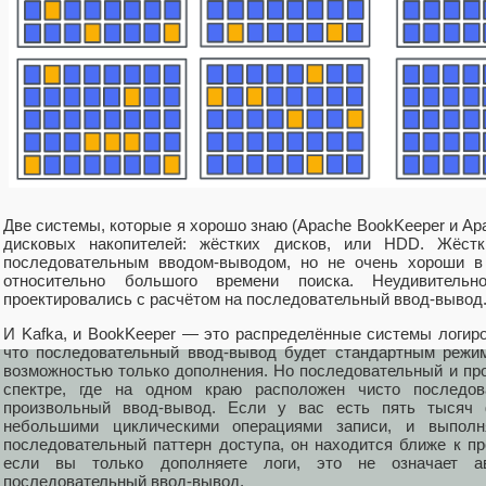
Две системы, которые я хорошо знаю (Apache BookKeeper и Apa
дисковых накопителей: жёстких дисков, или HDD. Жёст
последовательным вводом-выводом, но не очень хороши в 
относительно большого времени поиска. Неудивитель
проектировались с расчётом на последовательный ввод-вывод
И Kafka, и BookKeeper — это распределённые системы логиро
что последовательный ввод-вывод будет стандартным режи
возможностью только дополнения. Но последовательный и пр
спектре, где на одном краю расположен чисто последо
произвольный ввод-вывод. Если у вас есть пять тысяч 
небольшими циклическими операциями записи, и выполн
последовательный паттерн доступа, он находится ближе к пр
если вы только дополняете логи, это не означает ав
последовательный ввод-вывод.