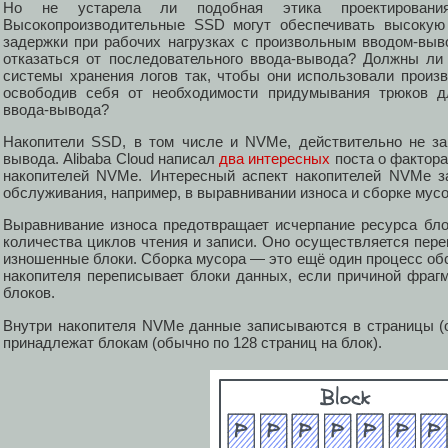
Но не устарела ли подобная этика проектирован
Высокопроизводительные SSD могут обеспечивать высокую 
задержки при рабочих нагрузках с произвольным вводом-выв
отказаться от последовательного ввода-вывода? Должны ли
системы хранения логов так, чтобы они использовали произ
освободив себя от необходимости придумывания трюков дл
ввода-вывода?
Накопители SSD, в том числе и NVMe, действительно не за
вывода. Alibaba Cloud написал
два
интересных
поста о фактора
накопителей NVMe. Интересный аспект накопителей NVMe з
обслуживания, например, в выравнивании износа и сборке мусо
Выравнивание износа предотвращает исчерпание ресурса бл
количества циклов чтения и записи. Оно осуществляется пер
изношенные блоки. Сборка мусора — это ещё один процесс об
накопителя переписывает блоки данных, если причиной фраг
блоков.
Внутри накопителя NVMe данные записываются в страницы (
принадлежат блокам (обычно по 128 страниц на блок).