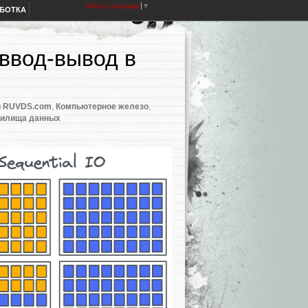
Select Language
▼
АБОТКА
ввод-вывод в
и RUVDS.com
,
Компьютерное железо
,
нилища данных