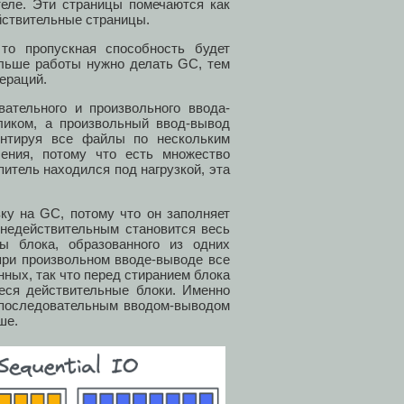
теле. Эти страницы помечаются как
йствительные страницы.
то пропускная способность будет
льше работы нужно делать GC, тем
ераций.
ательного и произвольного ввода-
ликом, а произвольный ввод-вывод
ентируя все файлы по нескольким
ения, потому что есть множество
питель находился под нагрузкой, эта
ку на GC, потому что он заполняет
 недействительным становится весь
ы блока, образованного из одних
при произвольном вводе-выводе все
ных, так что перед стиранием блока
еся действительные блоки. Именно
 последовательным вводом-выводом
ше.