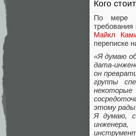
Кого стои
По мере и
требования 
Майкл Ками
переписке н
«Я думаю об
дата-инжен
он преврат
группы сп
некоторы
сосредоточ
этому рады
Я думаю, 
инженера,
инструмент