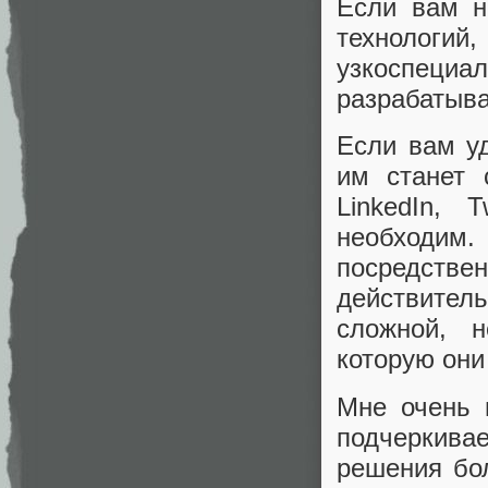
Если вам н
технологи
узкоспец
разрабатыв
Если вам уд
им станет 
LinkedIn, 
необходим. 
посредст
действитель
сложной, 
которую они
Мне очень 
подчеркивае
решения бо