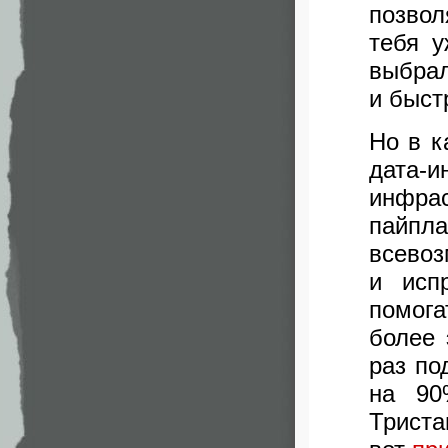
позвол
тебя у
выбрал
и быст
Но в к
дата-
инфра
пайпл
всевоз
и исп
помога
более 
раз по
на 90
Триста