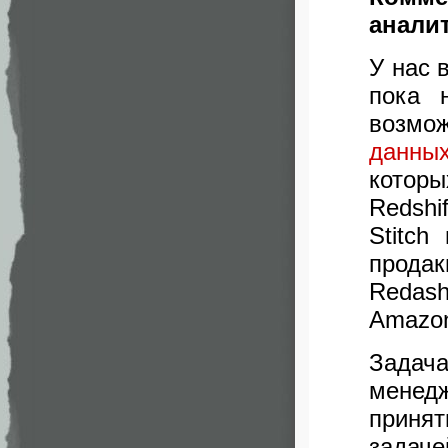
анали
У нас 
пока 
возмо
данны
которы
Redshi
Stitch
прода
Redas
Amazon
Задач
менед
приня
задаче