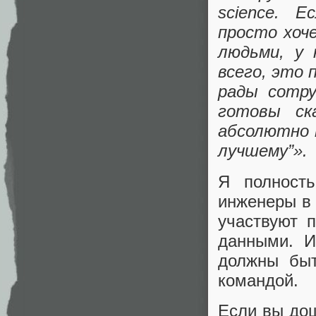
science. 
просто хоч
людьми, у 
всего, это 
рады сотру
готовы ск
абсолютно 
лучшему”».
Я полност
инженеры в 
участвуют 
данными. И
должны быт
командой.
Если вы дош