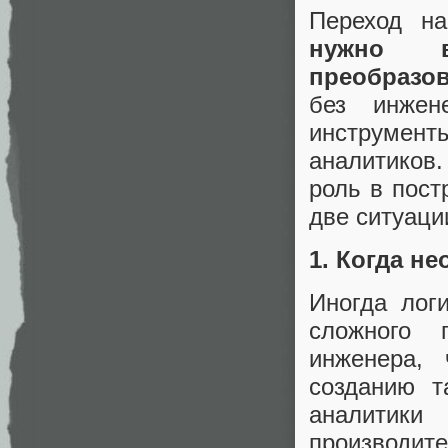
Переход н
нужно в
преобразо
без инжен
инструмен
аналитиков
роль в пост
две ситуации
1. Когда н
Иногда логи
сложного 
инженера,
созданию т
аналитик
производит