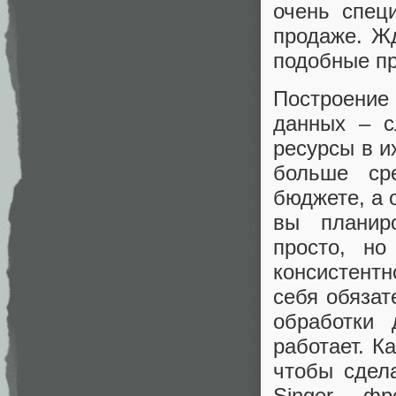
очень спец
продаже. Жд
подобные п
Построение
данных – с
ресурсы в и
больше ср
бюджете, а 
вы планир
просто, но
консистент
себя обязат
обработки 
работает. К
чтобы сдел
Singer, ф