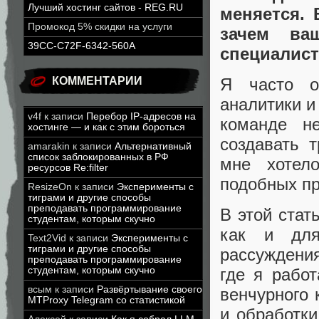
Лучший хостинг сайтов - REG.RU
меняется. 
Промокод 5% скидки на услуги
зачем ва
39CC-C72F-6342-560A
специалис
Я часто о
КОММЕНТАРИИ
аналитики и
v4f
к записи
Перебор IP-адресов на
команде не
хостинге — и как с этим бороться
создавать 
amarakin
к записи
Альтернативный
список заблокированных в РФ
мне хотел
ресурсов Re:filter
подобных п
ResizeOn
к записи
Эксперименты с
тиграми и другие способы
преподавать программирование
В этой стат
студентам, которым скучно
как и для
Text2Vid
к записи
Эксперименты с
тиграми и другие способы
рассуждени
преподавать программирование
студентам, которым скучно
где я рабо
всым
к записи
Развёртывание своего
венчурного 
MTProxy Telegram со статистикой
и обработки