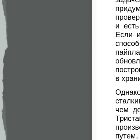
приду
провер
и ест
Если и
спосо
пайп
обнов
постро
в хран
Однак
сталки
чем д
Триста
произ
путем