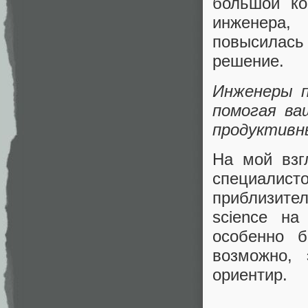
большой ко
инженера,
повысилась
решение.
Инженеры п
помогая ва
продуктивн
На мой взг
специалис
приблизител
science на
особенно 
возможно, 
ориентир.