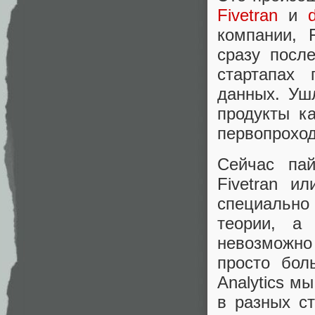
Fivetran
и
компании, 
сразу посл
стартапах
данных. Уш
продукты к
первопрохо
Сейчас пай
Fivetran и
специально
теории, а
невозможно
просто бол
Analytics м
в разных ст