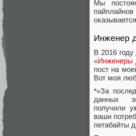
Мы постоя
пайплайно
оказываетс
Инженер д
В 2016 год
«
Инженеры 
пост на мое
Вот моя люб
*«За после
данных эв
получили у
ваши потреб
петабайты д