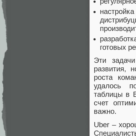
регулярно
настройка
дистрибуц
производи
разработк
готовых р
Эти задачи
развития, 
роста ком
удалось п
таблицы в B
счет оптим
важно.
Uber – хоро
Специалис