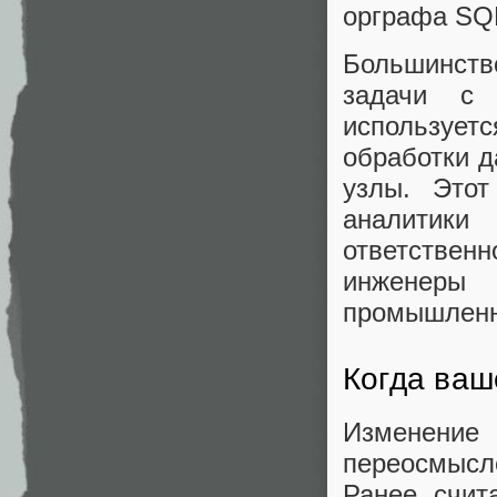
орграфа SQ
Большинств
задачи с 
используе
обработки д
узлы. Это
аналитик
ответстве
инженеры
промышленн
Когда ваш
Изменение
переосмысл
Ранее счит