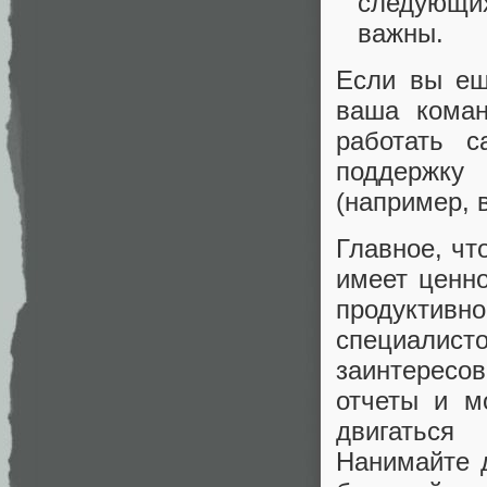
следующих
важны.
Если вы ещ
ваша коман
работать с
поддержку
(например, 
Главное, чт
имеет ценно
продукти
специал
заинтересо
отчеты и м
двигаться
Нанимайте 