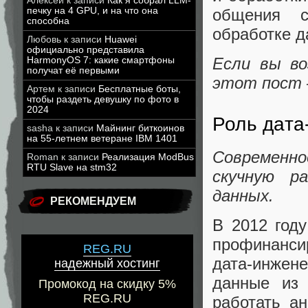
Алексей
к записи
Как я собрал LLM-
печку на 4 GPU, и на что она
общения с
способна
обработке д
Любовь
к записи
Huawei
официально представила
Если вы во
HarmonyOS 7: какие смартфоны
получат её первыми
этот пост –
Артем
к записи
Бесплатные боты,
чтобы раздеть девушку по фото в
2024
Роль дата
sasha
к записи
Майнинг биткоинов
на 55-летнем ветеране IBM 1401
Современно
Roman
к записи
Реализация ModBus
RTU Slave на stm32
скучную р
данных.
РЕКОМЕНДУЕМ
В 2012 год
профинанси
REG.RU
дата-инжен
надежный хостинг
данные из
Промокод на скидку 5%
REG.RU
работать а