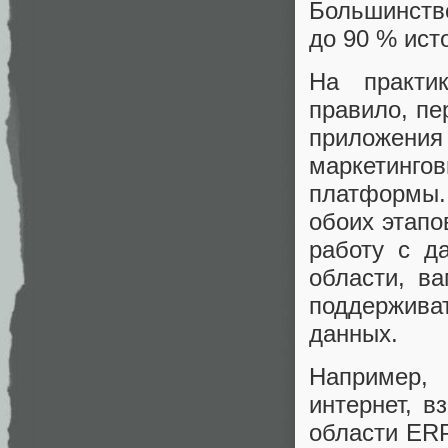
Большинство
до 90 % ист
На практи
правило, пе
приложени
маркетинг
платформы
обоих этапо
работу с д
области, в
поддержив
данных.
Например,
интернет, в
области ERP