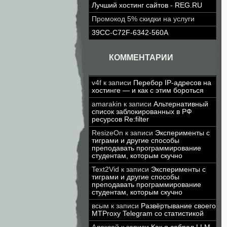
Лучший хостинг сайтов - REG.RU
Промокод 5% скидки на услуги
39CC-C72F-6342-560A
КОММЕНТАРИИ
v4f
к записи
Перебор IP-адресов на
хостинге — и как с этим бороться
amarakin
к записи
Альтернативный
список заблокированных в РФ
ресурсов Re:filter
ResizeOn
к записи
Эксперименты с
тиграми и другие способы
преподавать программирование
студентам, которым скучно
Text2Vid
к записи
Эксперименты с
тиграми и другие способы
преподавать программирование
студентам, которым скучно
всым
к записи
Развёртывание своего
MTProxy Telegram со статистикой