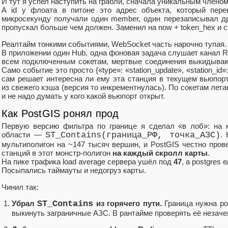
И тут я успел наступить на грабли, сначала уникальным членом
А id у флоата в питоне это адрес объекта, который пере
микросекунду получали один member, один перезаписывал др
пропускал больше чем должен. Заменил на now + token_hex и с
Реалтайм тонкими событиями, WebSocket часть нарочно тупая.
В приложении один Hub, одна фоновая задача слушает канал R
всем подключенным сокетам, мертвые соединения выкидываю
Само событие это просто {«type»: «station_update», «station_id
сам решает интересна ли ему эта станция в текущем вьюпорте
из свежего кэша (версия то инкрементнулась). По сокетам лет
и не надо думать у кого какой вьюпорт открыт.
Как PostGIS ронял прод
Первую версию фильтра по границе я сделал «в лоб»: на 
области —
ST_Contains(граница_РФ, точка_АЗС)
.
мультиполигон на ~147 тысяч вершин, и PostGIS честно пров
станций в этот монстр‑полигон
на каждый скролл карты
.
На пике трафика load average сервера ушёл под
47
, а postgres 
Посыпались таймауты и недогруз карты.
Чинил так:
Убрал
ST_Contains
из горячего пути.
Граница нужна ро
выкинуть заграничные АЗС. В рантайме проверять её незачем