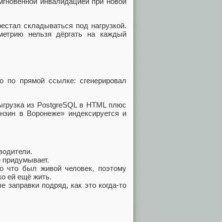
мгновенной инвалидацией при новой
рестал складываться под нагрузкой.
метрию нельзя дёргать на каждый
о по прямой ссылке: сгенерировал
выгрузка из PostgreSQL в HTML плюс
ензин в Воронеже» индексируется и
водители.
е придумывает.
ко что был живой человек, поэтому
ко ей ещё жить.
е заправки подряд, как это когда‑то