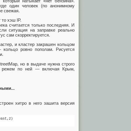
 который натыкает «нет бензина».
где один человек (по анонимному
ее свежая.
 то хэш IP.
века считается только последняя. И
сли ситуация на заправке реально
тус сам скорректируется.
астер, и кластер закрашен кольцом
 кольцо ровно пополам. Рисуется
и.
reetMap, но в выдаче нужна строго
и режем по ней — включая Крым,
ными...
строен хитро в него зашита версия
ast,2)
