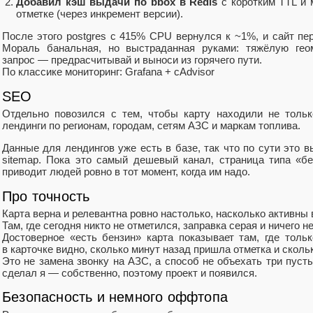
Добавил кэш выдачи по bbox в Redis
с коротким TTL и 
отметке (через инкремент версии).
После этого postgres с 415% CPU вернулся к ~1%, и сайт пе
Мораль банальная, но выстраданная руками: тяжёлую гео
запрос — предрасчитывай и выноси из горячего пути.
По классике мониторинг: Grafana + cAdvisor
SEO
Отдельно повозился с тем, чтобы карту находили не тольк
лендинги по регионам, городам, сетям АЗС и маркам топлива.
Данные для лендингов уже есть в базе, так что по сути это 
sitemap. Пока это самый дешевый канал, страница типа «б
приводит людей ровно в тот момент, когда им надо.
Про точность
Карта верна и релевантна ровно настолько, насколько активны 
Там, где сегодня никто не отметился, заправка серая и ничего н
Достоверное «есть бензин» карта показывает там, где толь
в карточке видно, сколько минут назад пришла отметка и сколь
Это не замена звонку на АЗС, а способ не объехать три пусты
сделал я — собственно, поэтому проект и появился.
Безопасность и немного оффтопа