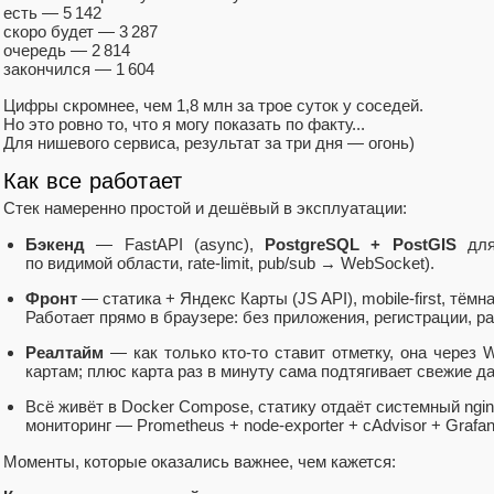
есть — 5 142
скоро будет — 3 287
очередь — 2 814
закончился — 1 604
Цифры скромнее, чем 1,8 млн за трое суток у соседей.
Но это ровно то, что я могу показать по факту...
Для нишевого сервиса, результат за три дня — огонь)
Как все работает
Стек намеренно простой и дешёвый в эксплуатации:
Бэкенд
— FastAPI (async),
PostgreSQL + PostGIS
для
по видимой области, rate‑limit, pub/sub → WebSocket).
Фронт
— статика + Яндекс Карты (JS API), mobile‑first, тёмн
Работает прямо в браузере: без приложения, регистрации, р
Реалтайм
— как только кто‑то ставит отметку, она через
картам; плюс карта раз в минуту сама подтягивает свежие д
Всё живёт в Docker Compose, статику отдаёт системный ngin
мониторинг — Prometheus + node‑exporter + cAdvisor + Grafan
Моменты, которые оказались важнее, чем кажется: