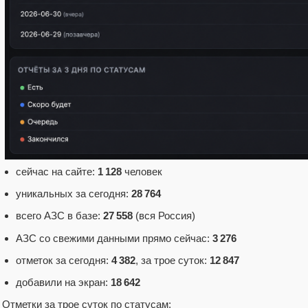
сейчас на сайте:
1 128
человек
уникальных за сегодня:
28 764
всего АЗС в базе:
27 558
(вся Россия)
АЗС со свежими данными прямо сейчас:
3 276
отметок за сегодня:
4 382
, за трое суток:
12 847
добавили на экран:
18 642
Отметки за трое суток по статусам: