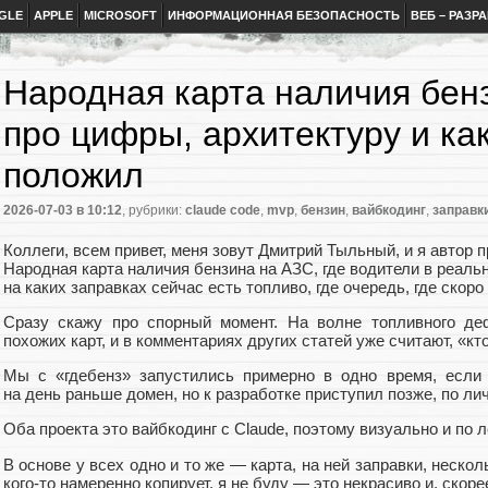
GLE
APPLE
MICROSOFT
ИНФОРМАЦИОННАЯ БЕЗОПАСНОСТЬ
ВЕБ – РАЗР
Народная карта наличия бенз
про цифры, архитектуру и ка
положил
2026-07-03
в 10:12
, рубрики:
claude code
,
mvp
,
бензин
,
вайбкодинг
,
заправк
Коллеги, всем привет, меня зовут Дмитрий Тыльный, и я автор п
Народная карта наличия бензина на АЗС, где водители в реаль
на каких заправках сейчас есть топливо, где очередь, где скоро б
Сразу скажу про спорный момент. На волне топливного де
похожих карт, и в комментариях других статей уже считают, «кто
Мы с «гдебенз» запустились примерно в одно время, если 
на день раньше домен, но к разработке приступил позже, по ли
Оба проекта это вайбкодинг с Claude, поэтому визуально и по л
В основе у всех одно и то же — карта, на ней заправки, нескол
кого‑то намеренно копирует, я не буду — это некрасиво и, скоре