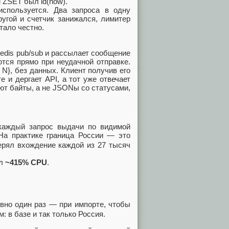
 ZSET был id(now).
используется. Два запроса в одну
угой и счетчик занижался, лимитер
тало честно.
edis pub/sub и рассылает сообщение
тся прямо при неудачной отправке.
»: N}, без данных. Клиент получив его
 и дергает API, а тот уже отвечает
ают байты, а не JSONы со статусами,
каждый запрос выдачи по видимой
 На практике граница России — это
ерял вхождение каждой из 27 тысяч
ел
~415% CPU
.
вно один раз — при импорте, чтобы
: в базе и так только Россия.