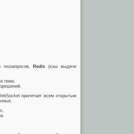
 геозапросов,
Redis
(кэш выдачи
ая тема.
азрешений.
 WebSocket прилетает всем открытым
анные.
x,
a.