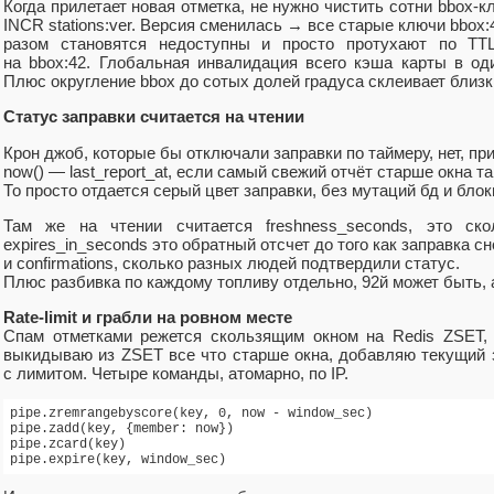
Когда прилетает новая отметка, не нужно чистить сотни bbox‑к
INCR stations:ver. Версия сменилась → все старые ключи bbox
разом становятся недоступны и просто протухают по TT
на bbox:42. Глобальная инвалидация всего кэша карты в оди
Плюс округление bbox до сотых долей градуса склеивает близк
Статус заправки считается на чтении
Крон джоб, которые бы отключали заправки по таймеру, нет, пр
now() — last_report_at, если самый свежий отчёт старше окна та
То просто отдается серый цвет заправки, без мутаций бд и блок
Там же на чтении считается freshness_seconds, это ск
expires_in_seconds это обратный отсчет до того как заправка сн
и confirmations, сколько разных людей подтвердили статус.
Плюс разбивка по каждому топливу отдельно, 92й может быть, а
Rate‑limit и грабли на ровном месте
Спам отметками режется скользящим окном на Redis ZSET, 
выкидываю из ZSET все что старше окна, добавляю текущий
с лимитом. Четыре команды, атомарно, по IP.
pipe.zremrangebyscore(key, 0, now - window_sec)

pipe.zadd(key, {member: now})

pipe.zcard(key)

pipe.expire(key, window_sec)