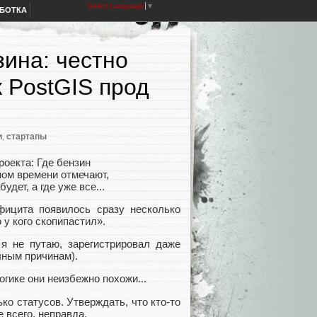
Select Language
▼
АБОТКА
ина: честно
к PostGIS прод
и
,
стартапы
роекта: Где бензин
ном времени отмечают,
удет, а где уже все...
фицита появилось сразу несколько
 у кого скопипастил».
я не путаю, зарегистрировал даже
чным причинам).
огике они неизбежно похожи...
ько статусов. Утверждать, что кто‑то
е всего, неправда.