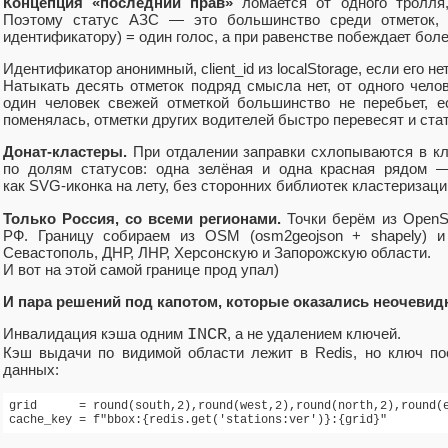
Концепция «последний прав»
ломается от одного тролля,
Поэтому статус АЗС — это большинство среди отметок, 
идентификатору) = один голос, а при равенстве побеждает бол
Идентификатор анонимный, client_id из localStorage, если его нет
Натыкать десять отметок подряд смысла нет, от одного чело
один человек свежей отметкой большинство не перебьет, е
поменялась, отметки других водителей быстро перевесят и ста
Донат‑кластеры.
При отдалении заправки схлопываются в кл
по долям статусов: одна зелёная и одна красная рядом —
как SVG‑иконка на лету, без сторонних библиотек кластеризаци
Только Россия, со всеми регионами.
Точки берём из OpenSt
РФ. Границу собираем из OSM (osm2geojson + shapely) 
Севастополь, ДНР, ЛНР, Херсонскую и Запорожскую области.
И вот на этой самой границе прод упал)
И пара решений под капотом, которые оказались неочевид
Инвалидация кэша одним
INCR
, а не удалением ключей.
Кэш выдачи по видимой области лежит в Redis, но ключ по
данных:
grid      = round(south,2),round(west,2),round(north,2),round(e
cache_key = f"bbox:{redis.get('stations:ver')}:{grid}"