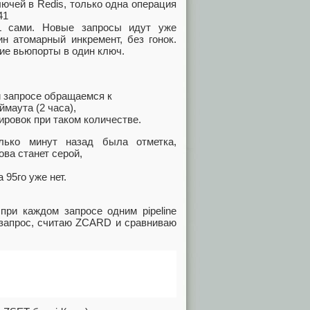
лючей в Redis, только одна операция
:41
L сами. Новые запросы идут уже
н атомарный инкремент, без гонок.
ие вьюпорты в один ключ.
и запросе обращаемся к
ймаута (2 часа),
ировок при таком количестве.
олько минут назад была отметка,
ова станет серой,
 95го уже нет.
при каждом запросе одним pipeline
 запрос, считаю ZCARD и сравниваю