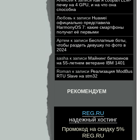
Алексей
к записи
Как я собрал LLM-
печку на 4 GPU, и на что она
способна
Любовь
к записи
Huawei
официально представила
HarmonyOS 7: какие смартфоны
получат её первыми
Артем
к записи
Бесплатные боты,
чтобы раздеть девушку по фото в
2024
sasha
к записи
Майнинг биткоинов
на 55-летнем ветеране IBM 1401
Roman
к записи
Реализация ModBus
RTU Slave на stm32
РЕКОМЕНДУЕМ
REG.RU
надежный хостинг
Промокод на скидку 5%
REG.RU