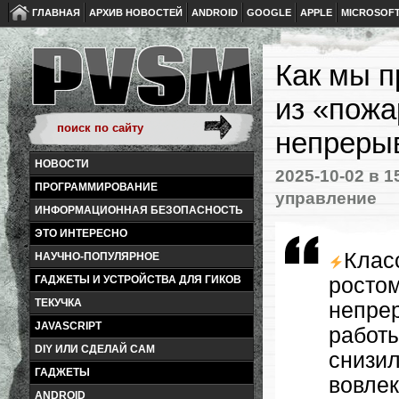
ГЛАВНАЯ
АРХИВ НОВОСТЕЙ
ANDROID
GOOGLE
APPLE
MICROSOF
Как мы п
из «пожа
непреры
НОВОСТИ
2025-10-02
в 1
ПРОГРАММИРОВАНИЕ
управление
ИНФОРМАЦИОННАЯ БЕЗОПАСНОСТЬ
ЭТО ИНТЕРЕСНО
Клас
НАУЧНО-ПОПУЛЯРНОЕ
рост
ГАДЖЕТЫ И УСТРОЙСТВА ДЛЯ ГИКОВ
ТЕКУЧКА
непрер
JAVASCRIPT
работ
DIY ИЛИ СДЕЛАЙ САМ
снизи
ГАДЖЕТЫ
вовлек
ANDROID