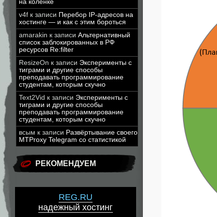
на коленке
v4f
к записи
Перебор IP-адресов на
хостинге — и как с этим бороться
amarakin
к записи
Альтернативный
список заблокированных в РФ
ресурсов Re:filter
ResizeOn
к записи
Эксперименты с
тиграми и другие способы
преподавать программирование
студентам, которым скучно
Text2Vid
к записи
Эксперименты с
тиграми и другие способы
преподавать программирование
студентам, которым скучно
всым
к записи
Развёртывание своего
MTProxy Telegram со статистикой
РЕКОМЕНДУЕМ
REG.RU
надежный хостинг