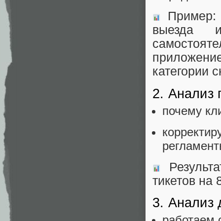
Пример: 
выезда и
самостояте
приложени
категории с
2. Анализ
почему кл
корректи
регламент
Результа
тикетов на 
3. Анализ 
работаем 