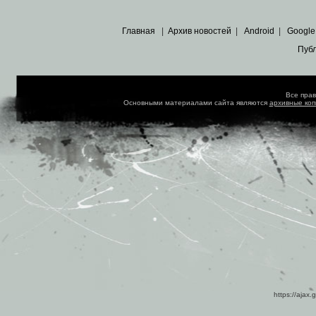
Главная
|
Архив новостей
|
Android
|
Google
Пуб
Все пра
Основными материалами сайта являются
архивные ко
https://ajax.