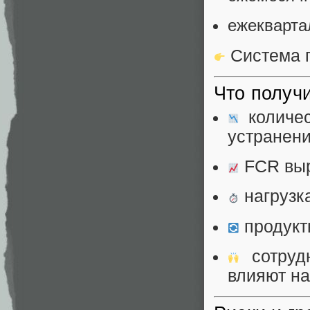
ежекварта
Система п
Что получ
количес
устранени
FCR выр
нагрузк
продукт
сотрудн
влияют на