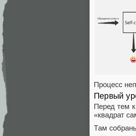
Процесс не
Первый уро
Перед тем к
«квадрат са
Там собран