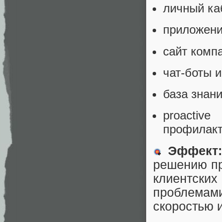
личный ка
приложени
сайт комп
чат-боты 
база знани
proactiv
профилакт
Эффект
решению пр
клиентски
проблемам
скоростью 