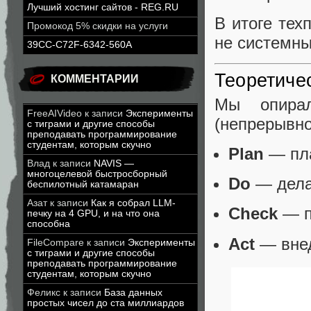
Лучший хостинг сайтов - REG.RU
В итоге те
Промокод 5% скидки на услуги
не системны
39CC-C72F-6342-560A
Теоретиче
КОММЕНТАРИИ
Мы опира
FreeAIVideo
к записи
Эксперименты
(непрерывно
с тиграми и другие способы
преподавать программирование
студентам, которым скучно
Plan
— пла
Влад
к записи
NAVIS —
многоцелевой быстросборный
Do
— дела
беспилотный катамаран
Азат
к записи
Как я собрал LLM-
Check
— п
печку на 4 GPU, и на что она
способна
Act
— внед
FileCompare
к записи
Эксперименты
с тиграми и другие способы
преподавать программирование
студентам, которым скучно
Феликс
к записи
База данных
простых чисел до ста миллиардов