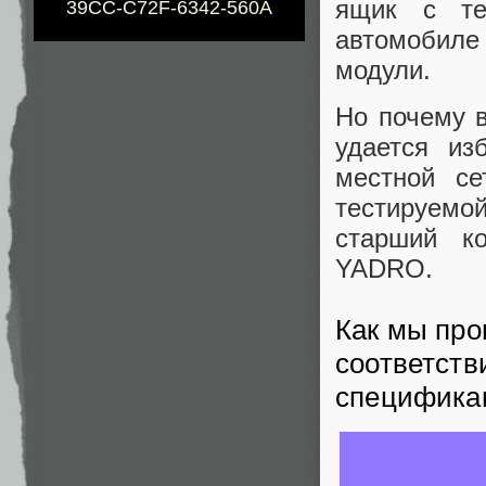
ящик с те
39CC-C72F-6342-560A
автомобиле
модули.
Но почему в
удается из
местной с
тестируемо
старший к
YADRO.
Как мы про
соответств
специфика