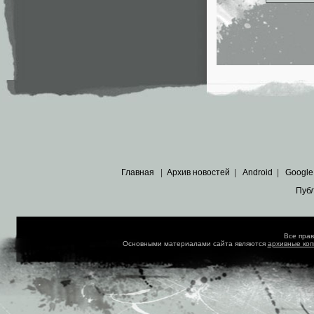
Главная
|
Архив новостей
|
Android
|
Google
Пуб
Все пра
Основными материалами сайта являются
архивные ко