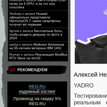
Алексей
к записи
Как я собрал LLM-
печку на 4 GPU, и на что она
способна
Любовь
к записи
Huawei
официально представила
HarmonyOS 7: какие смартфоны
получат её первыми
Артем
к записи
Бесплатные боты,
чтобы раздеть девушку по фото в
2024
sasha
к записи
Майнинг биткоинов
на 55-летнем ветеране IBM 1401
Roman
к записи
Реализация ModBus
RTU Slave на stm32
РЕКОМЕНДУЕМ
Алексей Н
YADRO
REG.RU
надежный хостинг
Тестирован
Промокод на скидку 5%
реальным 
REG.RU