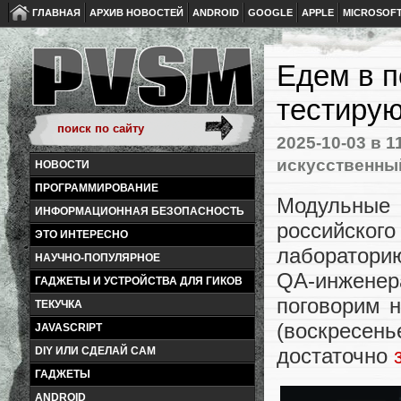
ГЛАВНАЯ
АРХИВ НОВОСТЕЙ
ANDROID
GOOGLE
APPLE
MICROSOF
Едем в п
тестирую
2025-10-03
в 1
искусственны
НОВОСТИ
ПРОГРАММИРОВАНИЕ
Модульны
ИНФОРМАЦИОННАЯ БЕЗОПАСНОСТЬ
российского
ЭТО ИНТЕРЕСНО
лабораторию
НАУЧНО-ПОПУЛЯРНОЕ
QA-инжене
ГАДЖЕТЫ И УСТРОЙСТВА ДЛЯ ГИКОВ
поговорим н
ТЕКУЧКА
(воскресен
JAVASCRIPT
достаточно
DIY ИЛИ СДЕЛАЙ САМ
ГАДЖЕТЫ
ANDROID