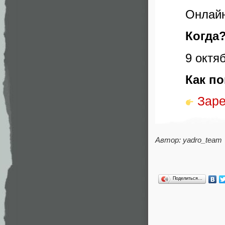
Онлайн
Когда
9 октяб
Как п
Заре
Автор: yadro_team
Поделиться…