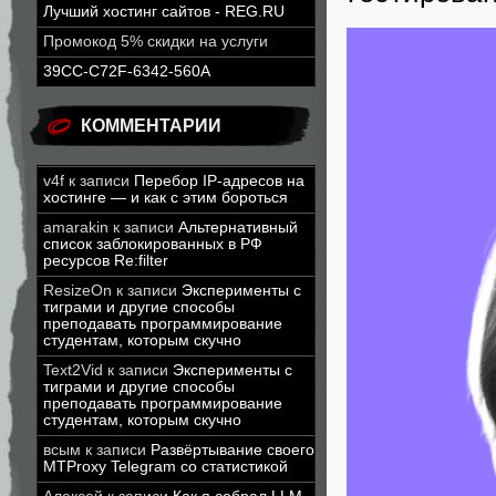
Лучший хостинг сайтов - REG.RU
Промокод 5% скидки на услуги
39CC-C72F-6342-560A
КОММЕНТАРИИ
v4f
к записи
Перебор IP-адресов на
хостинге — и как с этим бороться
amarakin
к записи
Альтернативный
список заблокированных в РФ
ресурсов Re:filter
ResizeOn
к записи
Эксперименты с
тиграми и другие способы
преподавать программирование
студентам, которым скучно
Text2Vid
к записи
Эксперименты с
тиграми и другие способы
преподавать программирование
студентам, которым скучно
всым
к записи
Развёртывание своего
MTProxy Telegram со статистикой