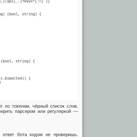
,}|api[_-]?keys*[:=]`)}

g) (bool, string) {

(bool, string) {

c.Expected)) {



 по токенам, чёрный список слов.
верить парсером или регуляркой —
 ответ бота кодом не проверишь.