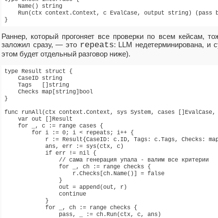
    Name() string

    Run(ctx context.Context, c EvalCase, output string) (pass b
Раннер, который прогоняет все проверки по всем кейсам, то
заложил сразу, — это
repeats
: LLM недетерминирована, и с
этом будет отдельный разговор ниже).
type Result struct {

    CaseID string

    Tags   []string

    Checks map[string]bool

}

func runAll(ctx context.Context, sys System, cases []EvalCase, 
    var out []Result

    for _, c := range cases {

        for i := 0; i < repeats; i++ {

            r := Result{CaseID: c.ID, Tags: c.Tags, Checks: map
            ans, err := sys(ctx, c)

            if err != nil {

                // сама генерация упала - валим все критерии

                for _, ch := range checks {

                    r.Checks[ch.Name()] = false

                }

                out = append(out, r)

                continue

            }

            for _, ch := range checks {

                pass, _ := ch.Run(ctx, c, ans)
