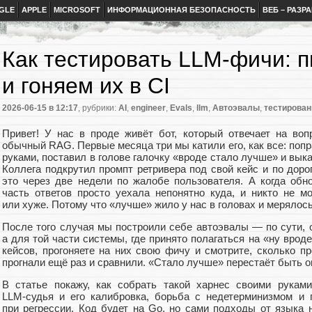
GLE
APPLE
MICROSOFT
ИНФОРМАЦИОННАЯ БЕЗОПАСНОСТЬ
ВЕБ – РАЗР
Как тестировать LLM-фичи: 
и гоняем их в CI
2026-06-15
в 12:17
, рубрики:
AI
,
engineer
,
Evals
,
llm
,
Автоэвалы
,
тестирован
Привет! У нас в проде живёт бот, который отвечает на во
обычный RAG. Первые месяца три мы катили его, как все: попр
руками, поставил в голове галочку «вроде стало лучше» и вык
Коллега подкрутил промпт ретривера под свой кейс и по дор
это через две недели по жалобе пользователя. А когда об
часть ответов просто уехала непонятно куда, и никто не м
или хуже. Потому что «лучше» жило у нас в головах и мерялос
После того случая мы построили себе автоэвалы — по сути, 
а для той части системы, где принято полагаться на «ну врод
кейсов, прогоняете на них свою фичу и смотрите, сколько п
прогнали ещё раз и сравнили. «Стало лучше» перестаёт быть 
В статье покажу, как собрать такой харнес своими руками
LLM‑судья и его калибровка, борьба с недетерминизмом и 
при регрессии. Код будет на Go, но сами подходы от языка н