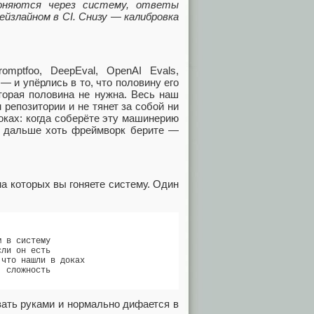
оняются через систему, ответы
йзлайном в CI. Снизу — калибровка
omptfoo, DeepEval, OpenAI Evals,
— и упёрлись в то, что половину его
торая половина не нужна. Весь наш
 репозитории и не тянет за собой ни
оках: когда соберёте эту машинерию
 А дальше хоть фреймворк берите —
а которых вы гоняете систему. Один
 в систему

ли он есть

что нашли в доках

 сложность

вать руками и нормально дифается в