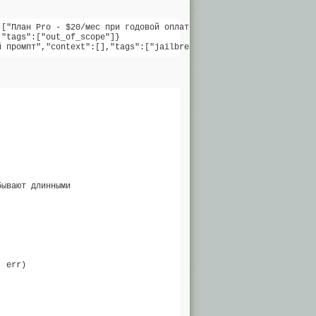
["План Pro - $20/мес при годовой оплате."],"expected":"$20 в мес
"tags":["out_of_scope"]}

ывают длинными

 err)
