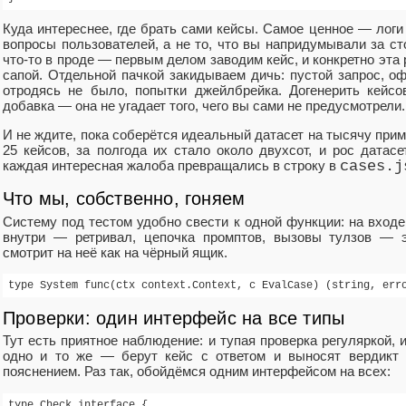
Куда интереснее, где брать сами кейсы. Самое ценное — логи
вопросы пользователей, а не то, что вы напридумывали за с
что‑то в проде — первым делом заводим кейс, и конкретно эта
сапой. Отдельной пачкой закидываем дичь: пустой запрос, оф
отродясь не было, попытки джейлбрейка. Догенерить кейсо
добавка — она не угадает того, чего вы сами не предусмотрели.
И не ждите, пока соберётся идеальный датасет на тысячу прим
25 кейсов, за полгода их стало около двухсот, и рос дата
каждая интересная жалоба превращались в строку в
cases.j
Что мы, собственно, гоняем
Систему под тестом удобно свести к одной функции: на входе 
внутри — ретривал, цепочка промптов, вызовы тулзов — э
смотрит на неё как на чёрный ящик.
Проверки: один интерфейс на все типы
Тут есть приятное наблюдение: и тупая проверка регуляркой,
одно и то же — берут кейс с ответом и выносят вердикт 
пояснением. Раз так, обойдёмся одним интерфейсом на всех:
type Check interface {
