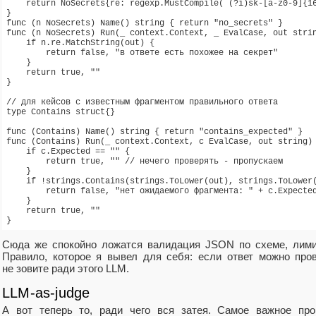
    return NoSecrets{re: regexp.MustCompile(`(?i)sk-[a-z0-9]{16
}

func (n NoSecrets) Name() string { return "no_secrets" }

func (n NoSecrets) Run(_ context.Context, _ EvalCase, out strin
    if n.re.MatchString(out) {

        return false, "в ответе есть похожее на секрет"

    }

    return true, ""

}

// для кейсов с известным фрагментом правильного ответа

type Contains struct{}

func (Contains) Name() string { return "contains_expected" }

func (Contains) Run(_ context.Context, c EvalCase, out string) 
    if c.Expected == "" {

        return true, "" // нечего проверять - пропускаем

    }

    if !strings.Contains(strings.ToLower(out), strings.ToLower(
        return false, "нет ожидаемого фрагмента: " + c.Expected
    }

    return true, ""

Сюда же спокойно ложатся валидация JSON по схеме, лимит
Правило, которое я вывел для себя: если ответ можно про
не зовите ради этого LLM.
LLM‑as‑judge
А вот теперь то, ради чего вся затея. Самое важное про