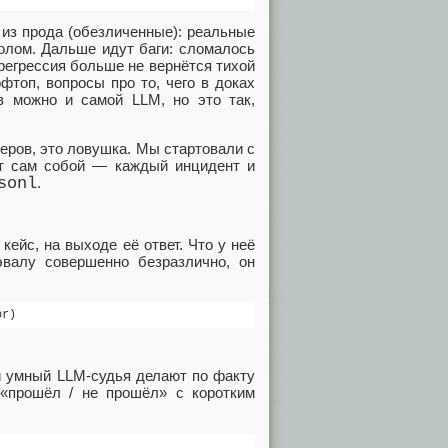
 из прода (обезличенные): реальные
толом. Дальше идут баги: сломалось
 регрессия больше не вернётся тихой
фтоп, вопросы про то, чего в доках
в можно и самой LLM, но это так,
еров, это ловушка. Мы стартовали с
сет сам собой — каждый инцидент и
sonl
.
кейс, на выходе её ответ. Что у неё
валу совершенно безразлично, он
 и умный LLM‑судья делают по факту
«прошёл / не прошёл» с коротким