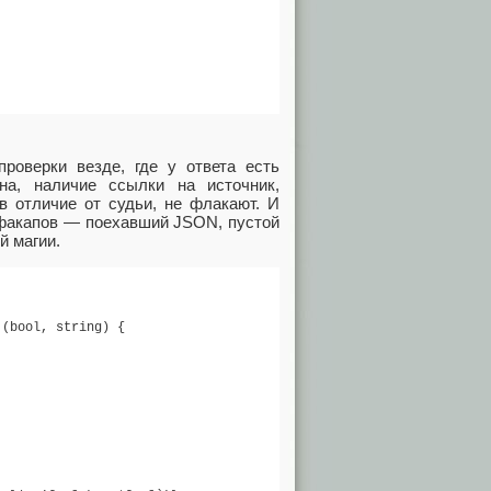
роверки везде, где у ответа есть
на, наличие ссылки на источник,
 в отличие от судьи, не флакают. И
 факапов — поехавший JSON, пустой
й магии.
(bool, string) {
