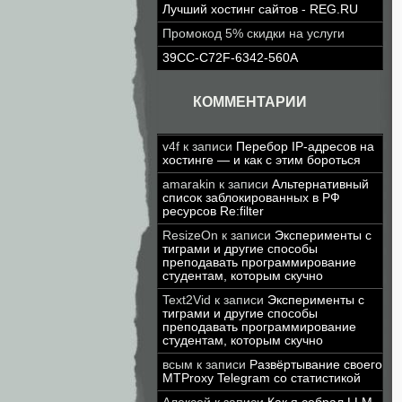
Лучший хостинг сайтов - REG.RU
Промокод 5% скидки на услуги
39CC-C72F-6342-560A
КОММЕНТАРИИ
v4f
к записи
Перебор IP-адресов на
хостинге — и как с этим бороться
amarakin
к записи
Альтернативный
список заблокированных в РФ
ресурсов Re:filter
ResizeOn
к записи
Эксперименты с
тиграми и другие способы
преподавать программирование
студентам, которым скучно
Text2Vid
к записи
Эксперименты с
тиграми и другие способы
преподавать программирование
студентам, которым скучно
всым
к записи
Развёртывание своего
MTProxy Telegram со статистикой