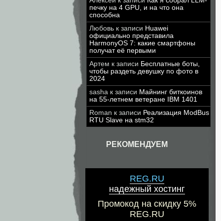
Алексей
к записи
Как я собрал LLM-
печку на 4 GPU, и на что она
способна
Любовь
к записи
Huawei
официально представила
HarmonyOS 7: какие смартфоны
получат её первыми
Артем
к записи
Бесплатные боты,
чтобы раздеть девушку по фото в
2024
sasha
к записи
Майнинг биткоинов
на 55-летнем ветеране IBM 1401
Roman
к записи
Реализация ModBus
RTU Slave на stm32
РЕКОМЕНДУЕМ
REG.RU
надежный хостинг
Промокод на скидку 5%
REG.RU