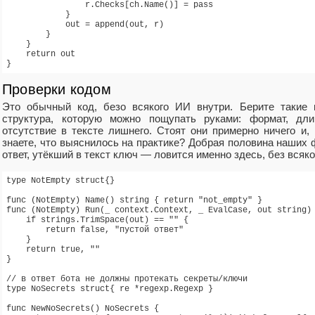
                r.Checks[ch.Name()] = pass

            }

            out = append(out, r)

        }

    }

    return out

Проверки кодом
Это обычный код, безо всякого ИИ внутри. Берите такие п
структура, которую можно пощупать руками: формат, дли
отсутствие в тексте лишнего. Стоят они примерно ничего и,
знаете, что выяснилось на практике? Добрая половина наших
ответ, утёкший в текст ключ — ловится именно здесь, без всяко
type NotEmpty struct{}

func (NotEmpty) Name() string { return "not_empty" }

func (NotEmpty) Run(_ context.Context, _ EvalCase, out string) 
    if strings.TrimSpace(out) == "" {

        return false, "пустой ответ"

    }

    return true, ""

}

// в ответ бота не должны протекать секреты/ключи

type NoSecrets struct{ re *regexp.Regexp }

func NewNoSecrets() NoSecrets {
