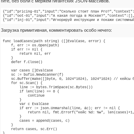
гите, без боли с мёржем гигантских JSON-массивов.
{"id":"pricing-01","input":"Сколько стоит план Pro?","context":
{"id":"oot-01","input":"А какая погода в Москве?","context":[],
Загрузка примитивная, комментировать особо нечего:
func loadCases(path string) ([]EvalCase, error) {

    f, err := os.Open(path)

    if err != nil {

        return nil, err

    }

    defer f.Close()

    var cases []EvalCase

    sc := bufio.NewScanner(f)

    sc.Buffer(make([]byte, 0, 1024*1024), 1024*1024) // кейсы б
    for sc.Scan() {

        line := bytes.TrimSpace(sc.Bytes())

        if len(line) == 0 {

            continue

        }

        var c EvalCase

        if err := json.Unmarshal(line, &c); err != nil {

            return nil, fmt.Errorf("кейс %d: %w", len(cases)+1,
        }

        cases = append(cases, c)

    }

    return cases, sc.Err()
