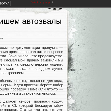
Select Language
▼
АБОТКА
пишем автоэвалы
ие
просы по документации продукта —
авил промпт, прогнал пяток вопросов
атил. Закончилось это предсказуемо.
оге сломал мой, причём заметили мы
новились на свежую версию модели,
ог сказать, стало в среднем лучше
ь настроением.
обычные тесты, только не для кода,
е норм». Идея простая: берёте набор
рошло проверку. Поменяли что‑то —
ощущением и становится числом.
: датасет кейсов, проверки кодом,
гейт в CI, который блокирует мёрж
е зависят. Статья для тех, кто уже