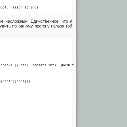
ool, reason string)

же несложный. Единственное, что я
удить по одному прогону нельзя (об
checks []Check, repeats int) []Result {

[string]bool{}}
