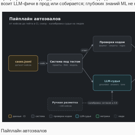
возит LLM‑фичи в прод или собирается; глубоких знаний ML не 
Пайплайн автоэвалов