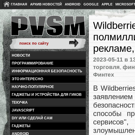
ГЛАВНАЯ
АРХИВ НОВОСТЕЙ
ANDROID
GOOGLE
APPLE
MICROSOF
Wildberr
полмилл
рекламе,
НОВОСТИ
2023-05-11
в 1
ПРОГРАММИРОВАНИЕ
торговля
,
фин
ИНФОРМАЦИОННАЯ БЕЗОПАСНОСТЬ
Финтех
ЭТО ИНТЕРЕСНО
В Wildberri
НАУЧНО-ПОПУЛЯРНОЕ
заявлением
ГАДЖЕТЫ И УСТРОЙСТВА ДЛЯ ГИКОВ
ТЕКУЧКА
безопасно
JAVASCRIPT
способы п
DIY ИЛИ СДЕЛАЙ САМ
сервисов
ГАДЖЕТЫ
злоумышлен
ANDROID