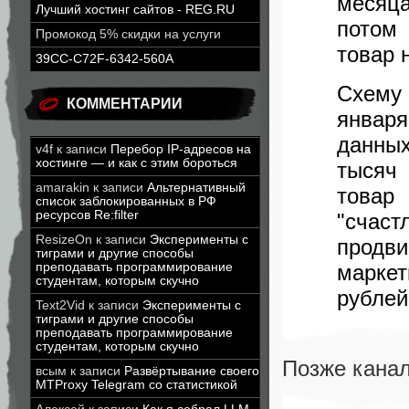
месяц
Лучший хостинг сайтов - REG.RU
потом
Промокод 5% скидки на услуги
товар 
39CC-C72F-6342-560A
Схему 
КОММЕНТАРИИ
январ
данны
v4f
к записи
Перебор IP-адресов на
хостинге — и как с этим бороться
тысяч
amarakin
к записи
Альтернативный
товар
список заблокированных в РФ
ресурсов Re:filter
"счас
ResizeOn
к записи
Эксперименты с
продви
тиграми и другие способы
преподавать программирование
марке
студентам, которым скучно
рублей
Text2Vid
к записи
Эксперименты с
тиграми и другие способы
преподавать программирование
студентам, которым скучно
Позже кана
всым
к записи
Развёртывание своего
MTProxy Telegram со статистикой