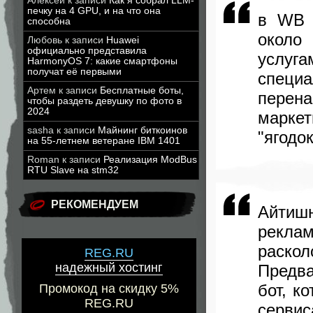
Алексей
к записи
Как я собрал LLM-
печку на 4 GPU, и на что она
в WB 
способна
около
Любовь
к записи
Huawei
официально представила
услуг
HarmonyOS 7: какие смартфоны
получат её первыми
спец
Артем
к записи
Бесплатные боты,
перен
чтобы раздеть девушку по фото в
2024
марке
sasha
к записи
Майнинг биткоинов
"ягодо
на 55-летнем ветеране IBM 1401
Roman
к записи
Реализация ModBus
RTU Slave на stm32
РЕКОМЕНДУЕМ
Айтиш
рекла
раско
REG.RU
надежный хостинг
Предва
бот, к
Промокод на скидку 5%
REG.RU
сервис