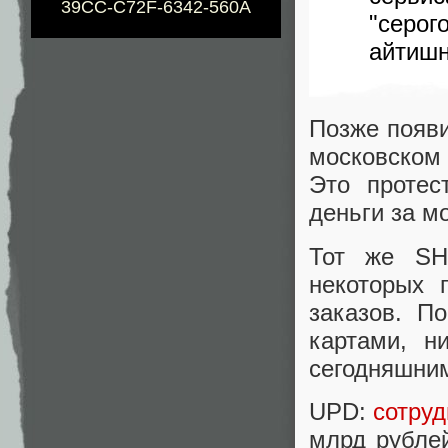
39CC-C72F-6342-560A
"серо
айтишн
Позже появи
московском
Это протес
деньги за м
Тот же 
некоторых 
заказов. П
картами, н
сегодняшни
UPD:
сотруд
млрд рублей