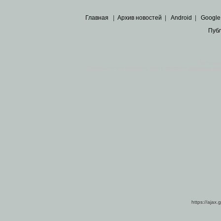
Главная
|
Архив новостей
|
Android
|
Google
Пуб
Все пра
Основными материалами сайта являются
архивные ко
https://ajax.