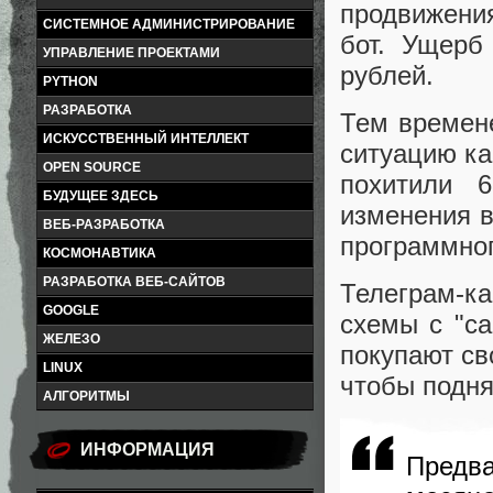
продвижени
СИСТЕМНОЕ АДМИНИСТРИРОВАНИЕ
бот. Ущерб
УПРАВЛЕНИЕ ПРОЕКТАМИ
рублей.
PYTHON
РАЗРАБОТКА
Тем времене
ИСКУССТВЕННЫЙ ИНТЕЛЛЕКТ
ситуацию ка
OPEN SOURCE
похитили 
БУДУЩЕЕ ЗДЕСЬ
изменения 
ВЕБ-РАЗРАБОТКА
программног
КОСМОНАВТИКА
РАЗРАБОТКА ВЕБ-САЙТОВ
Телеграм-к
GOOGLE
схемы с "с
ЖЕЛЕЗО
покупают св
LINUX
чтобы подня
АЛГОРИТМЫ
ИНФОРМАЦИЯ
Предв