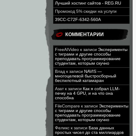
Лучший хостинг сайтов - REG.RU
Промокод 5% скидки на услуги
39CC-C72F-6342-560A
КОММЕНТАРИИ
FreeAIVideo
к записи
Эксперименты
с тиграми и другие способы
преподавать программирование
студентам, которым скучно
Влад
к записи
NAVIS —
многоцелевой быстросборный
беспилотный катамаран
Азат
к записи
Как я собрал LLM-
печку на 4 GPU, и на что она
способна
FileCompare
к записи
Эксперименты
с тиграми и другие способы
преподавать программирование
студентам, которым скучно
Феликс
к записи
База данных
простых чисел до ста миллиардов