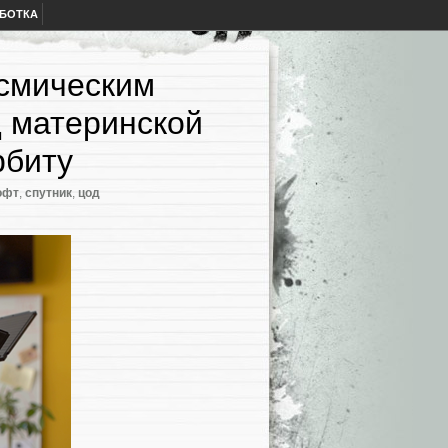
АБОТКА
осмическим
д материнской
рбиту
офт
,
спутник
,
цод