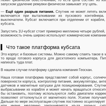
запуском удаление ремувки физически замыкает эту цепь.
—
Ещё один разрыв питания.
Спутник не может лететь вкл
включается при выталкивании из пускового контейнер
выключатели. Кубсат включается при отделении от корабля,
кубсата.
Запустить 1U-кубсат стоит примерно миллиона четыре рублей, 
возможность очень широко используют коммерческие компании
▍ Что такое платформа кубсата
Это корпус и базовые системы. Можно самому спаять такое в м
то вроде готового корпуса для десктопного компьютера. Пит
напихать туда плат.
В нашем случае платформу сделала компания Геоскан.
Наша готовая платформа представляет собой корпус, солнеч
поверхности корпуса, контроллер питания, аккумуляторы, анте
датчиков и магнитные катушки для позиционирования. Спутн
выбрасывании из корабля и может начать вращаться относи
бы остановить, поэтому используются либо двигатели коррек
позволяют оттолкнуться от магнитного поля. Усилие получае
Дальше по мере эксплуатации спутник постоянно осциллирует т
или иначе медленно закручивается из-за разных ситу