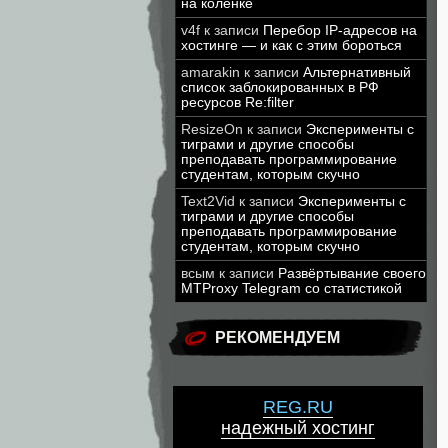
на коленке
v4f
к записи
Перебор IP-адресов на
хостинге — и как с этим бороться
amarakin
к записи
Альтернативный
список заблокированных в РФ
ресурсов Re:filter
ResizeOn
к записи
Эксперименты с
тиграми и другие способы
преподавать программирование
студентам, которым скучно
Text2Vid
к записи
Эксперименты с
тиграми и другие способы
преподавать программирование
студентам, которым скучно
всым
к записи
Развёртывание своего
MTProxy Telegram со статистикой
РЕКОМЕНДУЕМ
REG.RU
надежный хостинг