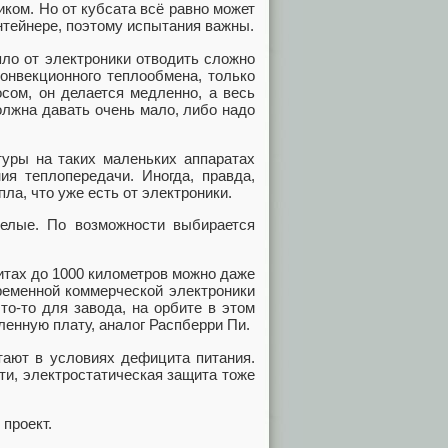
иком. Но от кубсата всё равно может
нтейнере, поэтому испытания важны.
пло от электроники отводить сложно
конвекционного теплообмена, только
сом, он делается медленно, а весь
олжна давать очень мало, либо надо
туры на таких маленьких аппаратах
я теплопередачи. Иногда, правда,
пла, что уже есть от электроники.
елые. По возможности выбирается
итах до 1000 километров можно даже
ременной коммерческой электроники
то-то для завода, на орбите в этом
енную плату, аналог Распберри Пи.
тают в условиях дефицита питания.
ати, электростатическая защита тоже
проект.