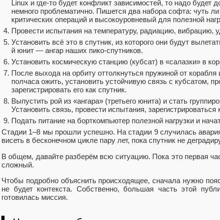
Linux и где-то будет конфликт зависимостей, то надо будет д
немного проблематично. Пишется два набора софта: чуть ли
критических операций и высокоуровневый для полезной нагр
Провести испытания на температуру, радиацию, вибрацию, у
Установить всё это в спутник, из которого они будут вылетат
й юнит — ангар наших пико-спутников.
Установить космическую станцию (кубсат) в «салазки» в кор
После выхода на орбиту оттолкнуться пружиной от корабля и
полчаса ожить, установить устойчивую связь с кубсатом, пр
зарегистрировать его как спутник.
Выпустить рой из «ангара» (третьего юнита) и стать группир
Установить связь, провести испытания, зарегистрироваться 
Подать питание на борткомпьютер полезной нагрузки и нача
Стадии 1–8 мы прошли успешно. На стадии 9 случилась авария
висеть в бесконечном цикле пару лет, пока спутник не деградир
В общем, давайте разберём всю ситуацию. Пока это первая час
сложный.
Чтобы подробно объяснить происходящее, сначала нужно пояс
не будет контекста. Собственно, большая часть этой публ
готовилась миссия.