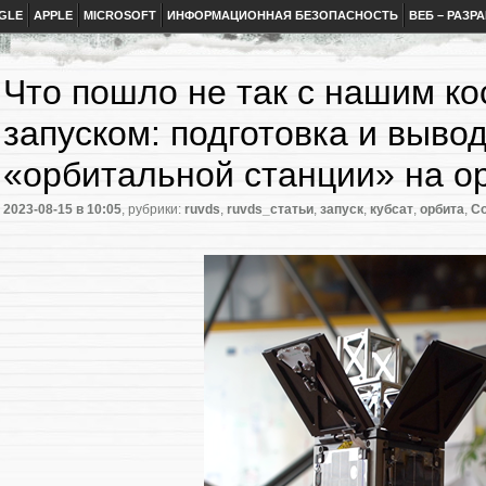
GLE
APPLE
MICROSOFT
ИНФОРМАЦИОННАЯ БЕЗОПАСНОСТЬ
ВЕБ – РАЗР
Что пошло не так с нашим к
запуском: подготовка и выво
«орбитальной станции» на о
2023-08-15
в 10:05
, рубрики:
ruvds
,
ruvds_статьи
,
запуск
,
кубсат
,
орбита
,
С