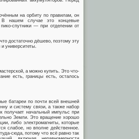
ючённым на орбиту по правилам, он
а. В нашем случае это концевые
 пико-спутники — при отделении от
что достаточно дёшево, поэтому эту
 и университеты.
астерской, а можно купить. Это что-
ание есть, границы есть, осталось
ные батареи по почти всей внешней
нну и систему связи, а также набор
ик получает начальный импульс при
тельно Земли. Это вращение хорошо
ции, либо электромагниты, которые
тся слабое, но вполне действенное.
уда-сюда, потому что всё равно так
аций, включая неравномерности