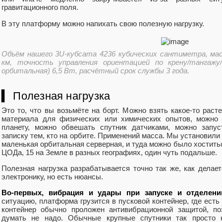
гравитационного поля.
В эту платформу можно напихать свою полезную нагрузку.
Объём нашего 3U-кубсата 4236 кубических сантиметра, мас
км, точность управления ориентацией по крену/тангажу
орбитальная) 6,5 Вт, расчётный срок службы 3 года.
▍ Полезная нагрузка
Это то, что вы возьмёте на борт. Можно взять какое-то расте
материала для физических или химических опытов, можно 
планету, можно обвешать спутник датчиками, можно запус
записку тем, кто на орбите. Применений масса. Мы установили
маленькая орбитальная серверная, и туда можно было хостит
ЦОДа, 15 на Земле в разных географиях, один чуть подальше.
Полезная нагрузка разрабатывается точно так же, как делае
электронику, но есть нюансы.
Во-первых, вибрация и удары при запуске и отделени
ситуацию, платформа грузится в пусковой контейнер, где есть
контейнер обычно проложен антивибрационной защитой, по
думать не надо. Обычные крупные спутники так просто 