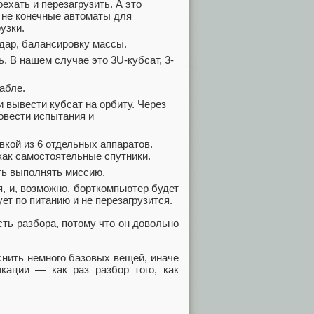
оехать и перезагрузить. А это
 не конечные автоматы для
узки.
дар, балансировку массы.
ь. В нашем случае это 3U-кубсат, 3-
абле.
 вывести кубсат на орбиту. Через
овести испытания и
овкой из 6 отдельных аппаратов.
как самостоятельные спутники.
ть выполнять миссию.
, и, возможно, борткомпьютер будет
ует по питанию и не перезагрузится.
ть разбора, потому что он довольно
нить немного базовых вещей, иначе
икации — как раз разбор того, как