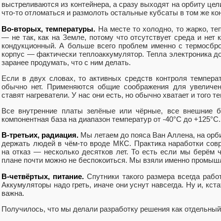
выстреливаются из контейнера, а сразу выходят на орбиту цел
что-то отломаться и размолоть остальные кубсаты в том же ко
Во-вторых, температуры.
На месте то холодно, то жарко, те
— не так, как на Земле, потому что отсутствует среда и нет 
кондукционный. А больше всего проблем именно с термосбро
корпус — фактически теплоаккумулятор. Тепла электроника д
заранее продумать, что с ним делать.
Если в двух словах, то активных средств контроля темпера
обычно нет. Применяются общие соображения для увеличени
ставят нагреватели. У нас они есть, но обычно хватает и того те
Все внутренние платы зелёные или чёрные, все внешние б
компонентная база на диапазон температур от -40°C до +125°C.
В-третьих, радиация.
Мы летаем до пояса Ван Аллена, на орб
держать людей в чём-то вроде МКС. Практика наработки сов
на отказ — несколько десятков лет. То есть если мы берём ч
плане почти можно не беспокоиться. Мы взяли именно промышл
В-четвёртых, питание.
Спутники такого размера всегда рабо
Аккумуляторы надо греть, иначе они уснут навсегда. Ну и, кст
важна.
Получилось, что мы делали разработку решения как отдельный 