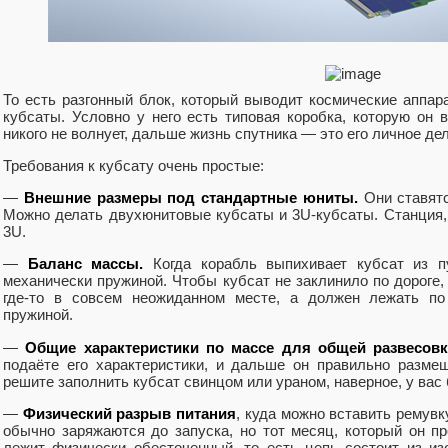
То есть разгонный блок, который выводит космические аппар
кубсаты. Условно у него есть типовая коробка, которую он 
никого не волнует, дальше жизнь спутника — это его личное дел
Требования к кубсату очень простые:
—
Внешние размеры под стандартные юниты.
Они ставятс
Можно делать двухюнитовые кубсаты и 3U-кубсаты. Станция, 
3U.
—
Баланс массы.
Когда корабль выпихивает кубсат из пу
механически пружиной. Чтобы кубсат не заклинило по дороге,
где-то в совсем неожиданном месте, а должен лежать по
пружиной.
—
Общие характеристики по массе для общей развесовк
подаёте его характеристики, и дальше он правильно разме
решите заполнить кубсат свинцом или ураном, наверное, у вас 
—
Физический разрыв питания
, куда можно вставить ремувк
обычно заряжаются до запуска, но тот месяц, который он пр
лежит физически обесточенный, то есть цепь состоит из и