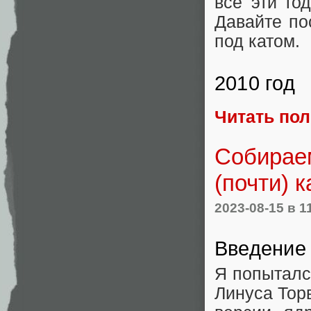
все эти го
Давайте по
под катом.
2010 год
Читать по
Собираем
(почти) 
2023-08-15
в 1
Введение
Я попыталс
Линуса Тор