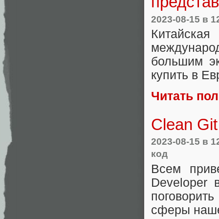
представ
2023-08-15
в 1
Китайск
междунаро
большим э
купить в Е
Читать по
Clean Gi
2023-08-15
в 1
код
Всем прив
Developer 
поговорит
сферы наше