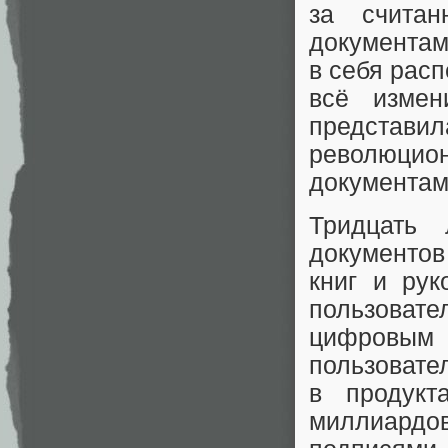
за счита
документам
в себя расп
всё измен
представи
революцион
документам
Тридцать
документов
книг и рук
пользоват
цифровым
пользовате
в продукт
миллиардо