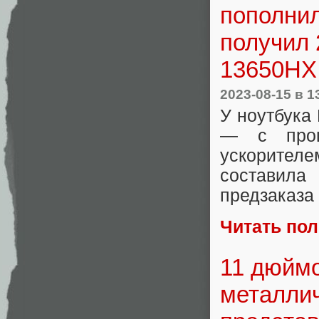
пополни
получил 
13650HX 
2023-08-15
в 1
У ноутбука
— с проц
ускорител
составила
предзаказа 
Читать по
11 дюймо
металлич