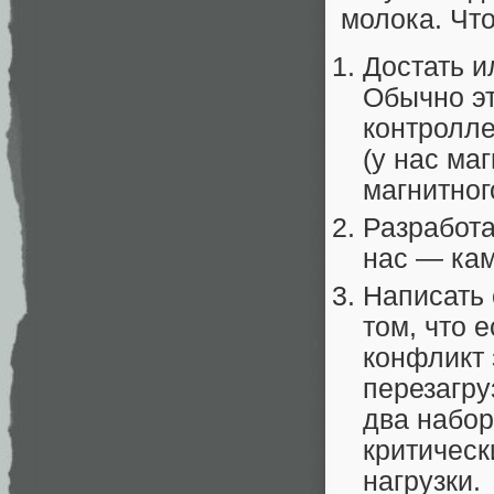
молока. Что
Достать и
Обычно эт
контролле
(у нас ма
магнитног
Разработа
нас — кам
Написать 
том, что е
конфликт 
перезагру
два набор
критическ
нагрузки.