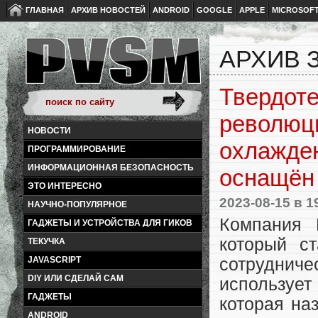
ГЛАВНАЯ
АРХИВ НОВОСТЕЙ
ANDROID
GOOGLE
APPLE
MICROSOF
АРХИВ З
Твердоте
революц
НОВОСТИ
охлажден
ПРОГРАММИРОВАНИЕ
ИНФОРМАЦИОННАЯ БЕЗОПАСНОСТЬ
оснащён 
ЭТО ИНТЕРЕСНО
2023-08-15
в 1
НАУЧНО-ПОПУЛЯРНОЕ
Компания 
ГАДЖЕТЫ И УСТРОЙСТВА ДЛЯ ГИКОВ
который с
ТЕКУЧКА
сотрудни
JAVASCRIPT
DIY ИЛИ СДЕЛАЙ САМ
используе
ГАДЖЕТЫ
которая на
ANDROID