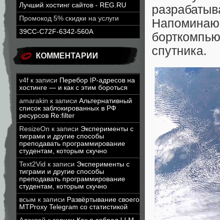
Лучший хостинг сайтов - REG.RU
разрабатыв
Промокод 5% скидки на услуги
Напоминаю, 
39CC-C72F-6342-560A
борткомпьют
спутника.
КОММЕНТАРИИ
v4f
к записи
Перебор IP-адресов на
хостинге — и как с этим бороться
amarakin
к записи
Альтернативный
список заблокированных в РФ
ресурсов Re:filter
ResizeOn
к записи
Эксперименты с
тиграми и другие способы
преподавать программирование
студентам, которым скучно
Text2Vid
к записи
Эксперименты с
тиграми и другие способы
преподавать программирование
студентам, которым скучно
всым
к записи
Развёртывание своего
MTProxy Telegram со статистикой