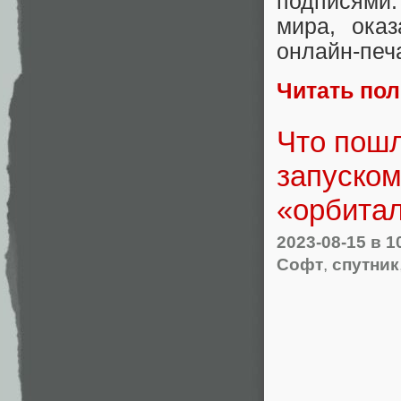
подписями.
мира, ока
онлайн-печ
Читать по
Что пошл
запуском
«орбитал
2023-08-15
в 1
Софт
,
спутник