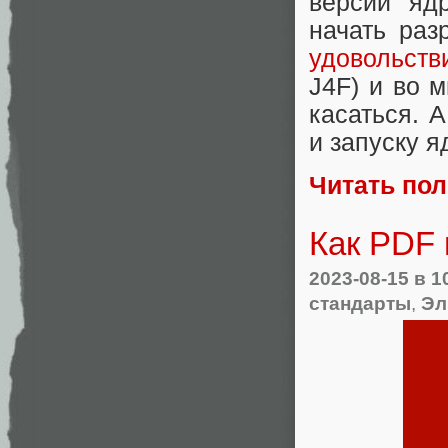
версии яд
начать раз
удовольств
J4F) и во 
касаться. 
и запуску я
Читать по
Как PDF
2023-08-15
в 1
стандарты
,
Эл