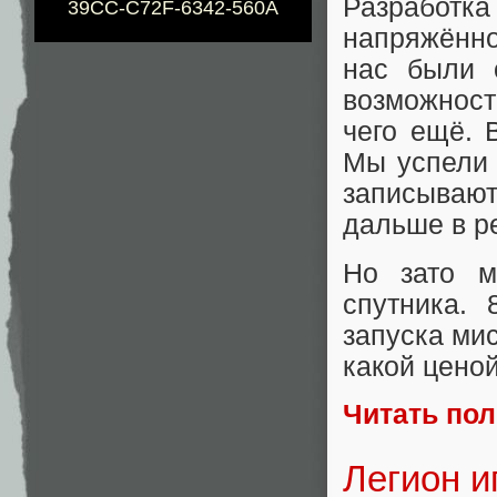
Разработка
39CC-C72F-6342-560A
напряжённо
нас были 
возможнос
чего ещё. 
Мы успели 
записывают
дальше в р
Но зато м
спутника.
запуска ми
какой ценой
Читать по
Легион и