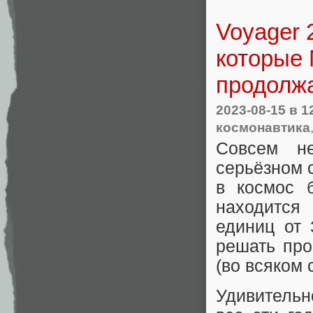
Voyager 
которые 
продолж
2023-08-15
в 1
космонавтика
Совсем н
серьёзном 
в космос 
находится
единиц от 
решать пр
(во всяком 
Удивительн