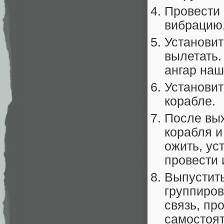
Провести 
вибрацию,
Установить
вылетать.
ангар наш
Установит
корабле.
После вых
корабля и
ожить, ус
провести 
Выпустить
группиров
связь, пр
самостоят