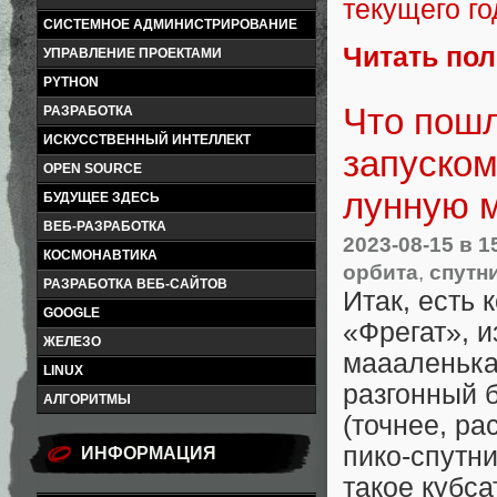
текущего го
СИСТЕМНОЕ АДМИНИСТРИРОВАНИЕ
Читать по
УПРАВЛЕНИЕ ПРОЕКТАМИ
PYTHON
Что пошл
РАЗРАБОТКА
ИСКУССТВЕННЫЙ ИНТЕЛЛЕКТ
запуском
OPEN SOURCE
лунную 
БУДУЩЕЕ ЗДЕСЬ
ВЕБ-РАЗРАБОТКА
2023-08-15
в 1
КОСМОНАВТИКА
орбита
,
спутн
РАЗРАБОТКА ВЕБ-САЙТОВ
Итак, есть 
GOOGLE
«Фрегат», 
ЖЕЛЕЗО
маааленькая
LINUX
разгонный 
АЛГОРИТМЫ
(точнее, р
пико-спутн
ИНФОРМАЦИЯ
такое кубса