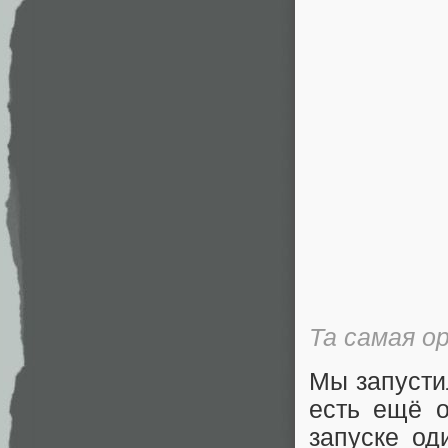
Та самая о
Мы запусти
есть ещё о
запуске од