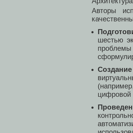
Архитектура
Авторы ис
качественны
Подгото
шестью эк
проблем
сформулир
Создани
виртуаль
(наприм
цифровой 
Провед
контрол
автомати
использов