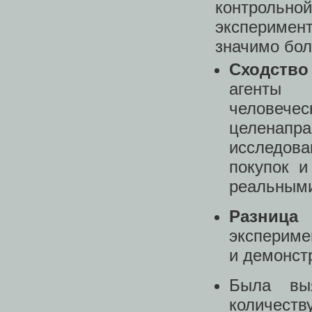
контрольной
эксперимент
значимо бол
Сходство
агенты 
человеч
целенапр
исследов
покупок и
реальным
Разница
экспериме
и демонст
Была выя
количе