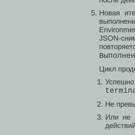
Новая ите
выполне
Environm
JSON‑сним
повторяет
Выполне
Цикл продо
Успешно
termin
Не прев
Или не 
действий