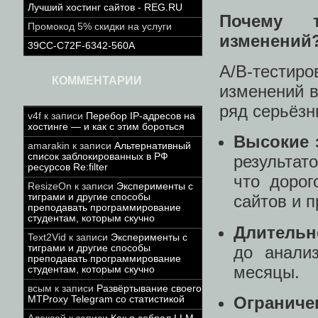
Лучший хостинг сайтов - REG.RU
Почему т
Промокод 5% скидки на услуги
изменений
39CC-C72F-6342-560A
A/B-тести
КОММЕНТАРИИ
изменений в
ряд серьёзн
v4f
к записи
Перебор IP-адресов на
хостинге — и как с этим бороться
Высокие 
amarakin
к записи
Альтернативный
список заблокированных в РФ
результат
ресурсов Re:filter
что доро
ResizeOn
к записи
Эксперименты с
тиграми и другие способы
сайтов и 
преподавать программирование
студентам, которым скучно
Длительн
Text2Vid
к записи
Эксперименты с
до анали
тиграми и другие способы
преподавать программирование
месяцы.
студентам, которым скучно
всым
к записи
Развёртывание своего
Огранич
MTProxy Telegram со статистикой