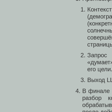
Контек
(демог
(конкр
солнеч
совершё
страницы
Запрос 
«думает»
его цели
Выход L
В финале 
разбор к
обрабатыв
после дей