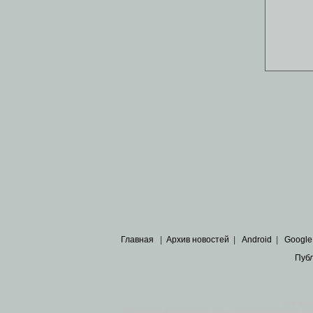
Главная
|
Архив новостей
|
Android
|
Google
Пуб
Все пра
Основными материалами сайта являются
архивные ко