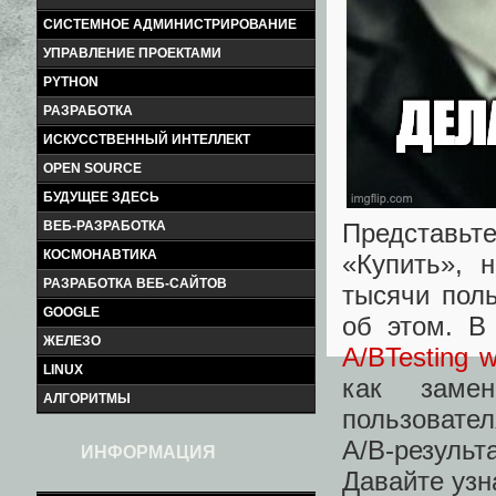
СИСТЕМНОЕ АДМИНИСТРИРОВАНИЕ
УПРАВЛЕНИЕ ПРОЕКТАМИ
PYTHON
РАЗРАБОТКА
ИСКУССТВЕННЫЙ ИНТЕЛЛЕКТ
OPEN SOURCE
БУДУЩЕЕ ЗДЕСЬ
Представь
ВЕБ-РАЗРАБОТКА
КОСМОНАВТИКА
«Купить», 
РАЗРАБОТКА ВЕБ-САЙТОВ
тысячи поль
GOOGLE
об этом. В
ЖЕЛЕЗО
A/BTesting w
LINUX
как заме
АЛГОРИТМЫ
пользоват
A/B‑резуль
ИНФОРМАЦИЯ
Давайте узна