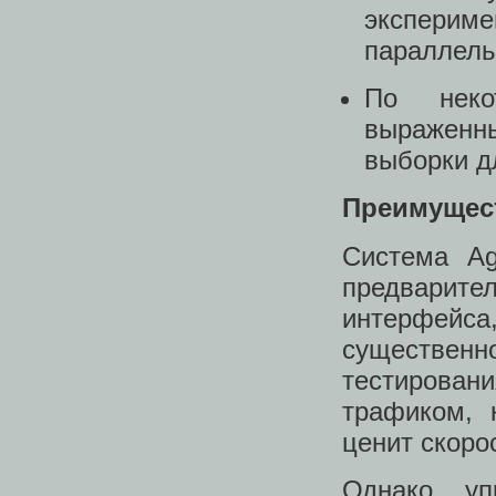
экспериме
параллель
По неко
выраженн
выборки д
Преимущес
Система Ag
предвари
интерфейса
существен
тестировани
трафиком, 
ценит скоро
Однако уп