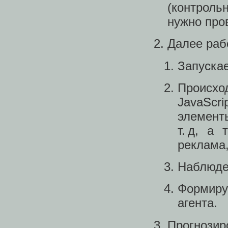
(контрол
нужно пров
Далее рабо
Запускае
Происхо
JavaScr
элемент
т. д, а
реклама, 
Наблюден
Формируе
агента.
Прогнозир