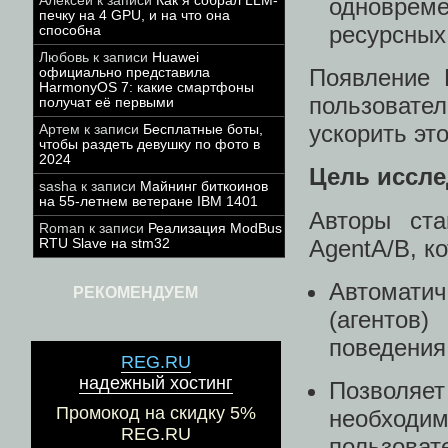
одновреме
Алексей
к записи
Как я собрал LLM-
печку на 4 GPU, и на что она
ресурсных
способна
Любовь
к записи
Huawei
Появление 
официально представила
HarmonyOS 7: какие смартфоны
пользовате
получат её первыми
ускорить это
Артем
к записи
Бесплатные боты,
чтобы раздеть девушку по фото в
2024
Цель иссл
sasha
к записи
Майнинг биткоинов
на 55-летнем ветеране IBM 1401
Авторы ста
Roman
к записи
Реализация ModBus
AgentA/B, ко
RTU Slave на stm32
Автомати
РЕКОМЕНДУЕМ
(агентов
поведения
REG.RU
надежный хостинг
Позволя
Промокод на скидку 5%
необходим
REG.RU
пользоват