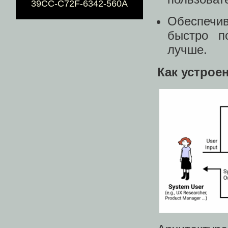
39CC-C72F-6342-560A
Обеспечив
быстро п
лучше.
Как устрое