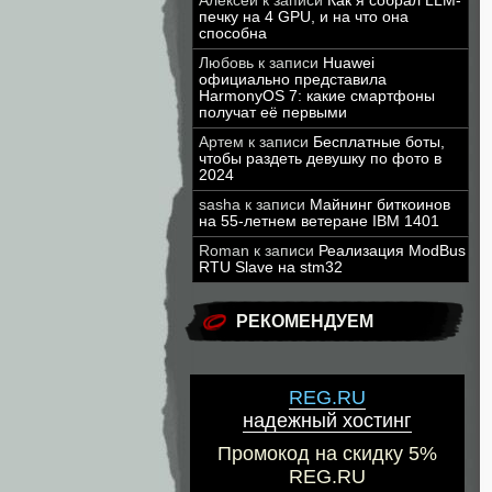
Алексей
к записи
Как я собрал LLM-
печку на 4 GPU, и на что она
способна
Любовь
к записи
Huawei
официально представила
HarmonyOS 7: какие смартфоны
получат её первыми
Артем
к записи
Бесплатные боты,
чтобы раздеть девушку по фото в
2024
sasha
к записи
Майнинг биткоинов
на 55-летнем ветеране IBM 1401
Roman
к записи
Реализация ModBus
RTU Slave на stm32
РЕКОМЕНДУЕМ
REG.RU
надежный хостинг
Промокод на скидку 5%
REG.RU