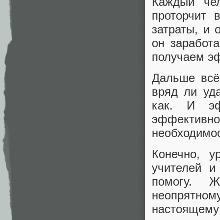
Каждый чел
проторчит 
затраты, и 
он заработа
получаем э
Дальше всё 
вряд ли уд
как. И эф
эффективно
необходимос
Конечно, у
учителей и
помогу. Ж
неопрятно
настоящему 