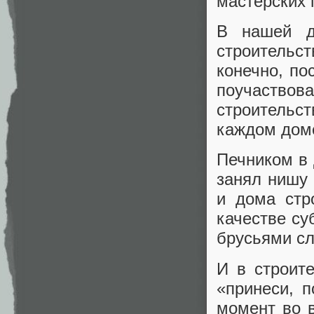
мастерских 
В нашей д
строительст
конечно, пос
поучаствова
строительст
каждом доме
Печником в 
занял нишу 
и дома стр
качестве су
брусьями сл
И в строите
«принеси, 
момент во в