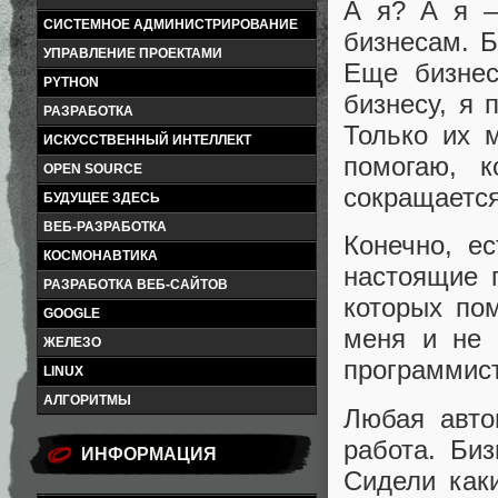
А я? А я –
СИСТЕМНОЕ АДМИНИСТРИРОВАНИЕ
бизнесам. Б
УПРАВЛЕНИЕ ПРОЕКТАМИ
Еще бизнес
PYTHON
бизнесу, я 
РАЗРАБОТКА
Только их 
ИСКУССТВЕННЫЙ ИНТЕЛЛЕКТ
помогаю, к
OPEN SOURCE
сокращается
БУДУЩЕЕ ЗДЕСЬ
ВЕБ-РАЗРАБОТКА
Конечно, е
КОСМОНАВТИКА
настоящие п
РАЗРАБОТКА ВЕБ-САЙТОВ
которых по
GOOGLE
меня и не 
ЖЕЛЕЗО
программист
LINUX
АЛГОРИТМЫ
Любая авто
работа. Би
ИНФОРМАЦИЯ
Сидели каки