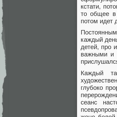
кстати, пот
то общее в
потом идет 
Постоянным
каждый день
детей, про 
важными и 
прислушался
Каждый та
художестве
глубоко про
перерождени
сеанс нас
псевдопров
жене белой