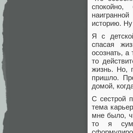
спокойно,
наигранно
историю. Ну 
Я с детско
спасая жиз
осознать, а 
то действит
жизнь. Но, 
пришло. Пр
домой, когд
С сестрой 
тема карьер
мне было, ч
то я сум
сформулиро