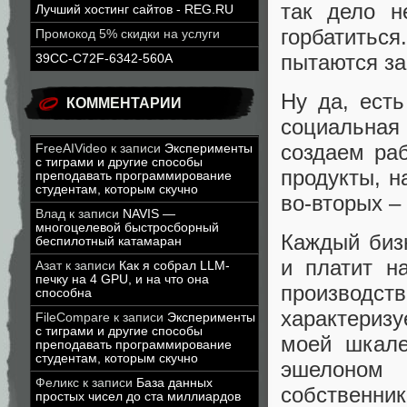
так дело н
Лучший хостинг сайтов - REG.RU
горбатиться
Промокод 5% скидки на услуги
пытаются за
39CC-C72F-6342-560A
Ну да, есть
КОММЕНТАРИИ
социальная
создаем ра
FreeAIVideo
к записи
Эксперименты
с тиграми и другие способы
продукты, н
преподавать программирование
студентам, которым скучно
во-вторых –
Влад
к записи
NAVIS —
многоцелевой быстросборный
Каждый бизн
беспилотный катамаран
и платит н
Азат
к записи
Как я собрал LLM-
печку на 4 GPU, и на что она
производст
способна
характеризу
FileCompare
к записи
Эксперименты
с тиграми и другие способы
моей шкале
преподавать программирование
студентам, которым скучно
эшелоном 
Феликс
к записи
База данных
собственник
простых чисел до ста миллиардов