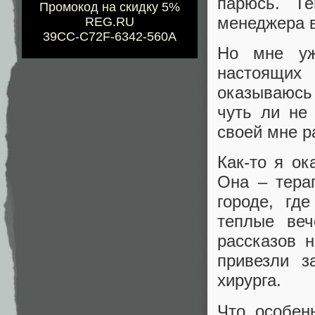
парюсь. Т
Промокод на скидку 5%
менеджера в
REG.RU
39CC-C72F-6342-560A
Но мне уж
настоящих
оказываюсь
чуть ли не
своей мне ра
Как-то я ок
Она – тера
городе, гд
теплые веч
рассказов 
привезли з
хирурга.
Что особен