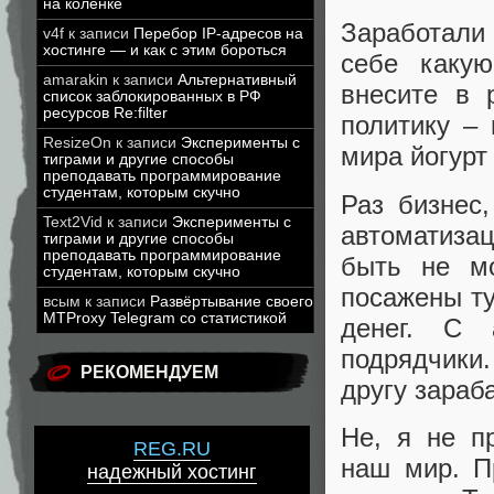
на коленке
Заработали
v4f
к записи
Перебор IP-адресов на
хостинге — и как с этим бороться
себе какую
amarakin
к записи
Альтернативный
внесите в 
список заблокированных в РФ
ресурсов Re:filter
политику – 
ResizeOn
к записи
Эксперименты с
мира йогурт
тиграми и другие способы
преподавать программирование
студентам, которым скучно
Раз бизнес,
Text2Vid
к записи
Эксперименты с
автоматиза
тиграми и другие способы
преподавать программирование
быть не мо
студентам, которым скучно
посажены ту
всым
к записи
Развёртывание своего
MTProxy Telegram со статистикой
денег. С 
подрядчики.
РЕКОМЕНДУЕМ
другу зараб
Не, я не п
REG.RU
наш мир. П
надежный хостинг