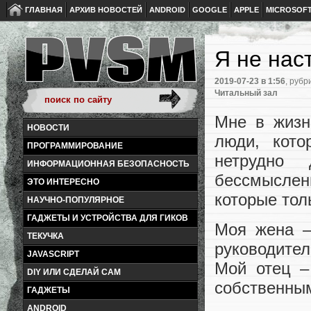
ГЛАВНАЯ
АРХИВ НОВОСТЕЙ
ANDROID
GOOGLE
APPLE
MICROSOF
Я не нас
2019-07-23
в 1:56
, рубр
Читальный зал
Мне в жизн
НОВОСТИ
люди, кото
ПРОГРАММИРОВАНИЕ
нетрудно 
ИНФОРМАЦИОННАЯ БЕЗОПАСНОСТЬ
бессмысле
ЭТО ИНТЕРЕСНО
которые тол
НАУЧНО-ПОПУЛЯРНОЕ
ГАДЖЕТЫ И УСТРОЙСТВА ДЛЯ ГИКОВ
Моя жена –
ТЕКУЧКА
руководител
JAVASCRIPT
Мой отец –
DIY ИЛИ СДЕЛАЙ САМ
собственным
ГАДЖЕТЫ
ANDROID