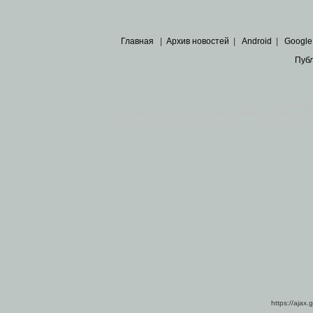
Главная
|
Архив новостей
|
Android
|
Google
Пуб
Все пра
Основными материалами сайта являются
архивные ко
https://ajax.