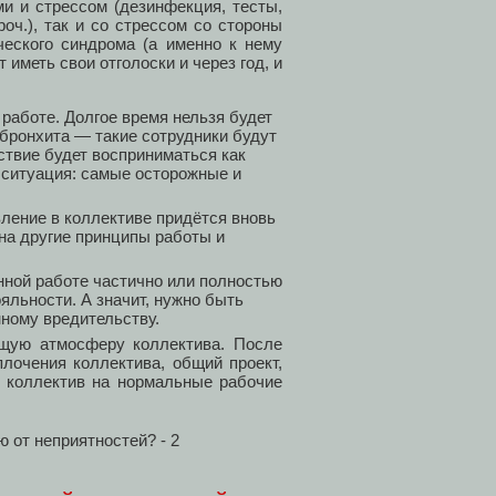
и и стрессом (дезинфекция, тесты,
оч.), так и со стрессом со стороны
ческого синдрома (а именно к нему
иметь свои отголоски и через год, и
работе. Долгое время нельзя будет
 бронхита — такие сотрудники будут
твие будет восприниматься как
я ситуация: самые осторожные и
ление в коллективе придётся вновь
 на другие принципы работы и
нной работе частично или полностью
яльности. А значит, нужно быть
ному вредительству.
бщую атмосферу коллектива. После
лочения коллектива, общий проект,
т коллектив на нормальные рабочие