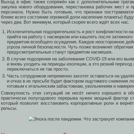
Выход в офис также сопряжён как с дополнительными тратам
закупка нового оборудования, перестановка рабочих мест и пр
персонала. Нужно быть готовым, что признаки посттравмати
ближе всего состояние огромной доли населения планеты) будут 
через два. Вот минимум, который скорее всего ждёт всех нас.
Исключительная подозрительность и рост конфликтности на 
прийти на работу с насморком или кашлять после затяжного
предметом всеобщего осуждения. Каждое неосторожное дейс
угроза личной безопасности. Чуть позже возникнет обратна
предусмотрительные станут предметом насмешек.
В случае подозрения на заболевание COVID-19 или его выяв
и вновь уходить на периоды изоляции, а это резкий переход
переключаться не так просто.
Часть сотрудников непременно захотят оставаться на удалё
и отказ в их просьбе будет фактором ощутимого снижения ло
готовым к итальянским забастовкам, увольнениям и намерен
Совокупность этих ситуаций не несёт ничего хорошего в о
практически полугодового перерыва нужен мощный фактор сп
который позволит восстановить корпоративные роли и вернё
рельсы.