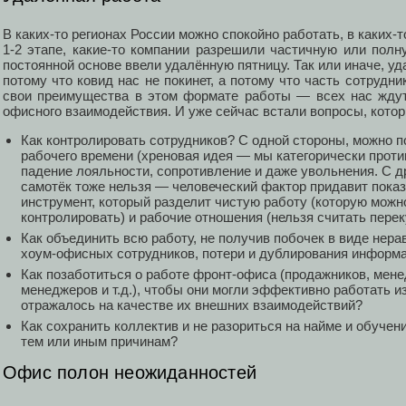
В каких-то регионах России можно спокойно работать, в каких-
1-2 этапе, какие-то компании разрешили частичную или полн
постоянной основе ввели удалённую пятницу. Так или иначе, уд
потому что ковид нас не покинет, а потому что часть сотрудн
свои преимущества в этом формате работы — всех нас ждут
офисного взаимодействия. И уже сейчас встали вопросы, котор
Как контролировать сотрудников? С одной стороны, можно п
рабочего времени (хреновая идея — мы категорически против
падение лояльности, сопротивление и даже увольнения. С др
самотёк тоже нельзя — человеческий фактор придавит показ
инструмент, который разделит чистую работу (которую можн
контролировать) и рабочие отношения (нельзя считать переку
Как объединить всю работу, не получив побочек в виде нера
хоум-офисных сотрудников, потери и дублирования информа
Как позаботиться о работе фронт-офиса (продажников, мене
менеджеров и т.д.), чтобы они могли эффективно работать из
отражалось на качестве их внешних взаимодействий?
Как сохранить коллектив и не разориться на найме и обучени
тем или иным причинам?
Офис полон неожиданностей