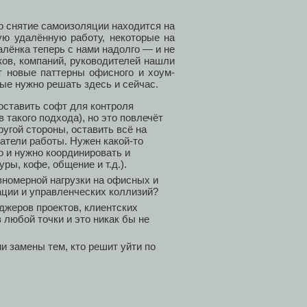
то снятие самоизоляции находится на
ую удалённую работу, некоторые на
алёнка теперь с нами надолго — и не
иков, компаний, руководителей нашли
 новые паттерны офисного и хоум-
ые нужно решать здесь и сейчас.
оставить софт для контроля
 такого подхода), но это повлечёт
угой стороны, оставить всё на
атели работы. Нужен какой-то
о и нужно координировать и
ры, кофе, общение и т.д.).
вномерной нагрузки на офисных и
ции и управленческих коллизий?
джеров проектов, клиентских
 любой точки и это никак бы не
и замены тем, кто решит уйти по