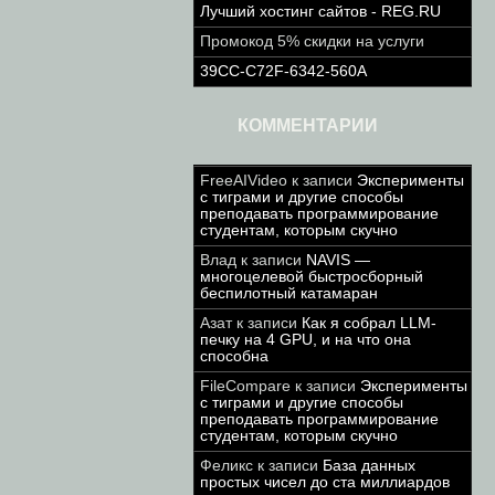
Лучший хостинг сайтов - REG.RU
Промокод 5% скидки на услуги
39CC-C72F-6342-560A
КОММЕНТАРИИ
FreeAIVideo
к записи
Эксперименты
с тиграми и другие способы
преподавать программирование
студентам, которым скучно
Влад
к записи
NAVIS —
многоцелевой быстросборный
беспилотный катамаран
Азат
к записи
Как я собрал LLM-
печку на 4 GPU, и на что она
способна
FileCompare
к записи
Эксперименты
с тиграми и другие способы
преподавать программирование
студентам, которым скучно
Феликс
к записи
База данных
простых чисел до ста миллиардов