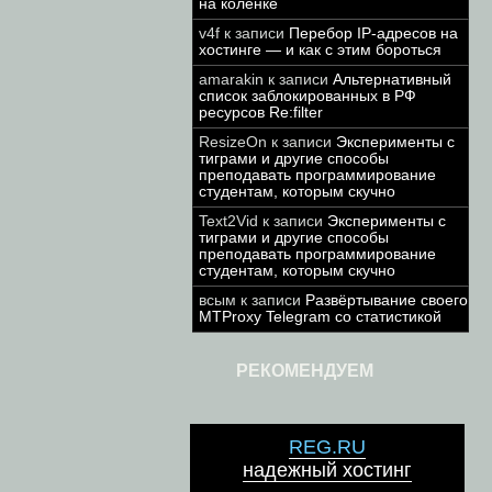
на коленке
v4f
к записи
Перебор IP-адресов на
хостинге — и как с этим бороться
amarakin
к записи
Альтернативный
список заблокированных в РФ
ресурсов Re:filter
ResizeOn
к записи
Эксперименты с
тиграми и другие способы
преподавать программирование
студентам, которым скучно
Text2Vid
к записи
Эксперименты с
тиграми и другие способы
преподавать программирование
студентам, которым скучно
всым
к записи
Развёртывание своего
MTProxy Telegram со статистикой
РЕКОМЕНДУЕМ
REG.RU
надежный хостинг