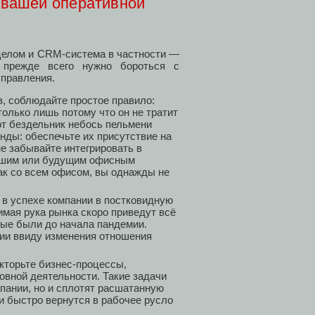
 вашей оперативной
 целом и CRM-система в частности —
И прежде всего нужно бороться с
управления.
, соблюдайте простое правило:
олько лишь потому что он не тратит
этот бездельник небось пельмени
нды: обеспечьте их присутствие на
е забывайте интегрировать в
вшим или будущим офисным
как со всем офисом, вы однажды не
в успехе компании в постковидную
димая рука рынка скоро приведут всё
орые были до начала пандемии.
ии ввиду изменения отношения
кторьте бизнес-процессы,
овной деятельности. Такие задачи
мпании, но и сплотят расшатанную
и быстро вернутся в рабочее русло