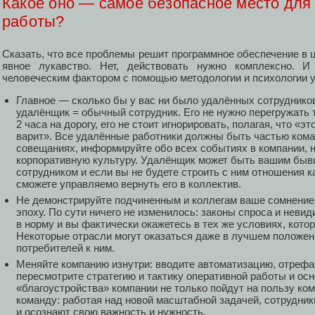
Какое оно — самое безопасное место для
работы?
Сказать, что все проблемы решит программное обеспечение в
явное лукавство. Нет, действовать нужно комплексно. 
человеческим фактором с помощью методологии и психологии 
Главное — сколько бы у вас ни было удалённых сотрудников
удалёнщик = обычный сотрудник. Его не нужно перегружать т
2 часа на дорогу, его не стоит игнорировать, полагая, что «
варит». Все удалённые работники должны быть частью кома
совещаниях, информируйте обо всех событиях в компании, н
корпоративную культуру. Удалёнщик может быть вашим бы
сотрудником и если вы не будете строить с ним отношения 
сможете управляемо вернуть его в коллектив.
Не демонстрируйте подчиненным и коллегам ваше сомнение 
эпоху. По сути ничего не изменилось: законы спроса и неви
в норму и вы фактически окажетесь в тех же условиях, кот
Некоторые отрасли могут оказаться даже в лучшем положен
потребителей к ним.
Меняйте компанию изнутри: вводите автоматизацию, отрефа
пересмотрите стратегию и тактику оперативной работы и осн
«благоустройства» компании не только пойдут на пользу ко
команду: работая над новой масштабной задачей, сотрудник
и осознают свою важность и нужность.