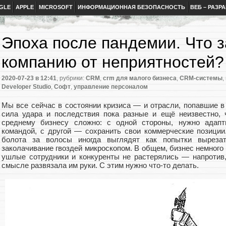
GLE
APPLE
MICROSOFT
ИНФОРМАЦИОННАЯ БЕЗОПАСНОСТЬ
ВЕБ – РАЗР
Эпоха после пандемии. Что з
компанию от неприятностей?
2020-07-23
в 12:41
, рубрики:
CRM
,
crm для малого бизнеса
,
CRM-системы
,
Developer Studio
,
Софт
,
управление персоналом
Мы все сейчас в состоянии кризиса — и отрасли, попавшие в
сила удара и последствия пока разные и ещё неизвестно, 
среднему бизнесу сложно: с одной стороны, нужно адап
командой, с другой — сохранить свои коммерческие позиции
болота за волосы иногда выглядят как попытки вырезат
заколачивание гвоздей микроскопом. В общем, бизнес немного
ушлые сотрудники и конкуренты не растерялись — напротив
смысле развязала им руки. С этим нужно что-то делать.