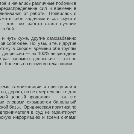
воё и начались различные побочки в
перераспределение сил и времени в
виливания от работы. Появилась и
ружать себя задачами и «от скуки и
 — для них работа стала лучшим
м собой.
 и чуть хуже, другие самозабвенно
ов соблюдён. Но, увы, и те, и другие
этому в скором времени обе группы
 А депрессия — на 100% непригодное
ё раз напомню: депрессия — это не
во, болезнь со всеми вытекающими.
ремя самоизоляции и приступили к
о, дорого, но не смертельно, то для
мый ценный продажник — тот, кто
ими словами скрывается банальный
ской базы. Юридическая практика по
дпринимателя в суд не гарантирует
ческую информацию и всеми силами