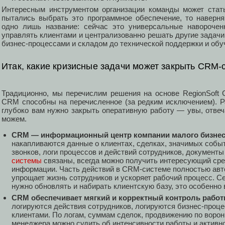
Интересным инструментом организации команды может стать.
пытались выбрать это программное обеспечение, то наверн
одно лишь название: сейчас это универсальные наворочен
управлять клиентами и централизованно решать другие задачи
бизнес-процессами и складом до технической поддержки и обу
Итак, какие кризисные задачи может закрыть CRM-
Традиционно, мы перечислим решения на основе RegionSoft
CRM способны на перечисленное (за редким исключением). Ра
глубоко вам нужно закрыть оперативную работу — увы, отвеч
можем.
CRM — информационный центр компании малого бизнес
накапливаются данные о клиентах, сделках, значимых событи
звонков, логи процессов и действий сотрудников, документы
системы
связаны, всегда можно получить интересующий сре
информации. Часть действий в CRM-системе полностью авт
упрощает жизнь сотрудников и ускоряет рабочий процесс. С
нужно обновлять и набирать клиентскую базу, это особенно 
CRM обеспечивает мягкий и корректный контроль рабо
логируются действия сотрудников, логируются бизнес-проце
клиентами. По логам, суммам сделок, продвижению по ворон
менеджера можно судить об интенсивности работы и активно