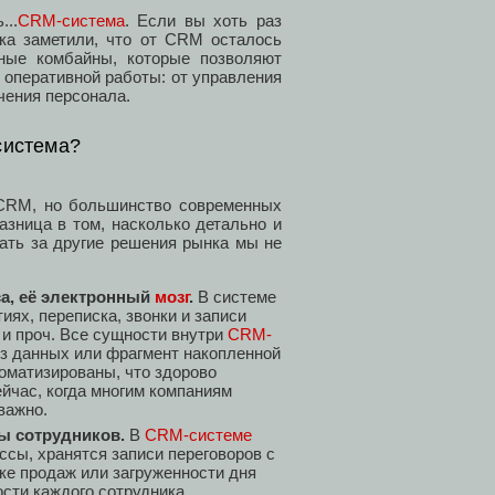
..
CRM-система
. Если вы хоть раз
яка заметили, что от CRM осталось
ные комбайны, которые позволяют
 оперативной работы: от управления
чения персонала.
система?
 CRM, но большинство современных
зница в том, насколько детально и
ать за другие решения рынка мы не
а, её электронный
мозг
.
В системе
ях, переписка, звонки и записи
 и проч. Все сущности внутри
CRM-
з данных или фрагмент накопленной
оматизированы, что здорово
ейчас, когда многим компаниям
важно.
ты сотрудников.
В
CRM-системе
ссы, хранятся записи переговоров с
ке продаж или загруженности дня
сти каждого сотрудника.