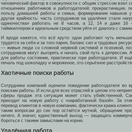
человеческий фактор в совокупности с общим стрессом взял с
отношениях работников и работодателей: прокрастинация, 
пользу домашней работы и семьи, формирование навыков у
другая крайность: часть сотрудников на удалёнке стали наг
одиночества» работать не 8 часов, а 12, 14 и даже 16
таймкиллером и идеальным средством уйти от диалога с сами
И вроде кажется, что всё круто: одни работают чуть меньше
трудятся за себя и за того парня, баланс сил и трудовых ресурс
— живые люди со сложной нервной системой и психикой, по
сотрудников могут выгореть и начать свой путь к депрессии.
для работы состояние, практически горе работодателя. И ещ
печаль под шоколадку и мороженое, это серьёзное расстройст
Хаотичные поиски работы
Сотрудники компаний оценили поведение работодателя во в
поискам работы. И если для всех отраслей в целом это неприятн
сферы продаж эта ситуация может стать убийственной. Са
приходит на новую работу с «наработанной базой». За эт
перевод клиентов в новую компанию, фактически кража клиент
таким вопросам до сих пор остаётся мутной, обращение пре
ничего. А значит, единственный выход — защищать коммер
бороться с такими замыслами на корню.
Удалённая работа