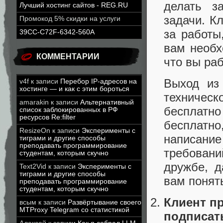
делать з
Лучший хостинг сайтов - REG.RU
задачи. К
Промокод 5% скидки на услуги
за работы
39CC-C72F-6342-560A
вам необх
КОММЕНТАРИИ
что вы ра
Выход из 
v4f
к записи
Перебор IP-адресов на
хостинге — и как с этим бороться
техничес
amarakin
к записи
Альтернативный
бесплатно
список заблокированных в РФ
ресурсов Re:filter
бесплатн
ResizeOn
к записи
Эксперименты с
написани
тиграми и другие способы
преподавать программирование
требовани
студентам, которым скучно
дружбе, д
Text2Vid
к записи
Эксперименты с
тиграми и другие способы
вам понять
преподавать программирование
студентам, которым скучно
Клиент пр
всым
к записи
Развёртывание своего
MTProxy Telegram со статистикой
подписать