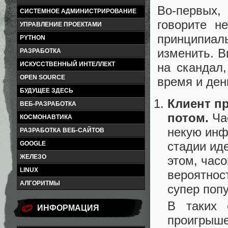
Во-первых,
СИСТЕМНОЕ АДМИНИСТРИРОВАНИЕ
говорите н
УПРАВЛЕНИЕ ПРОЕКТАМИ
принципиал
PYTHON
изменить. В
РАЗРАБОТКА
на скандал
ИСКУССТВЕННЫЙ ИНТЕЛЛЕКТ
OPEN SOURCE
время и ден
БУДУЩЕЕ ЗДЕСЬ
Клиент пр
ВЕБ-РАЗРАБОТКА
потом.
Час
КОСМОНАВТИКА
некую инф
РАЗРАБОТКА ВЕБ-САЙТОВ
стадии иде
GOOGLE
ЖЕЛЕЗО
этом, часо
LINUX
вероятност
АЛГОРИТМЫ
супер поп
В таких 
ИНФОРМАЦИЯ
проигрыше