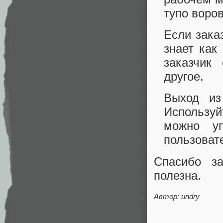
тупо воров
Если зака
знает как
заказчик
другое.
Выход из
Используй
можно уп
пользоват
Спасибо з
полезна.
Автор: undry