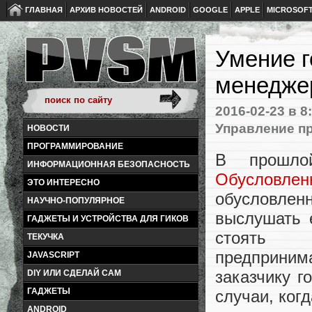
ГЛАВНАЯ
АРХИВ НОВОСТЕЙ
ANDROID
GOOGLE
APPLE
MICROSOF
Умение г
менедже
2016-02-23
в 8
Управление п
НОВОСТИ
ПРОГРАММИРОВАНИЕ
В прошло
ИНФОРМАЦИОННАЯ БЕЗОПАСНОСТЬ
Обусловлен
ЭТО ИНТЕРЕСНО
обусловле
НАУЧНО-ПОПУЛЯРНОЕ
выслушать е
ГАДЖЕТЫ И УСТРОЙСТВА ДЛЯ ГИКОВ
стоять н
ТЕКУЧКА
предприним
JAVASCRIPT
заказчику г
DIY ИЛИ СДЕЛАЙ САМ
ГАДЖЕТЫ
случаи, ког
ANDROID