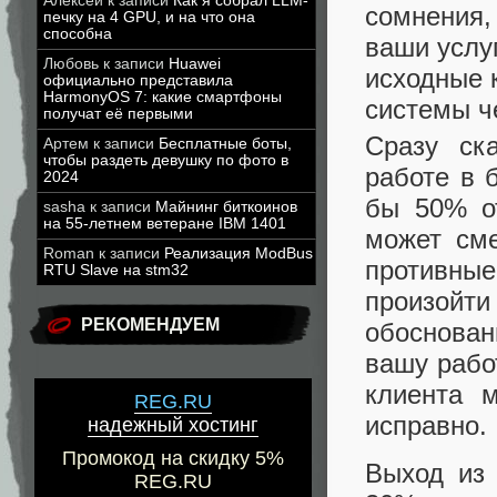
Алексей
к записи
Как я собрал LLM-
сомнения, 
печку на 4 GPU, и на что она
способна
ваши услу
Любовь
к записи
Huawei
исходные 
официально представила
HarmonyOS 7: какие смартфоны
системы ч
получат её первыми
Сразу ск
Артем
к записи
Бесплатные боты,
чтобы раздеть девушку по фото в
работе в 
2024
бы 50% от
sasha
к записи
Майнинг биткоинов
на 55-летнем ветеране IBM 1401
может сме
Roman
к записи
Реализация ModBus
противны
RTU Slave на stm32
произойт
РЕКОМЕНДУЕМ
обоснова
вашу рабо
клиента 
REG.RU
исправно.
надежный хостинг
Промокод на скидку 5%
Выход из 
REG.RU