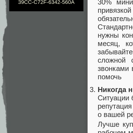
30% мини
39CC-C72F-6342-560A
привязко
обязател
Стандарт
нужны кон
месяц, к
забывайт
сложной 
звонками 
помочь
Никогда н
Ситуации 
репутация 
о вашей р
Лучше куп
рабочем м