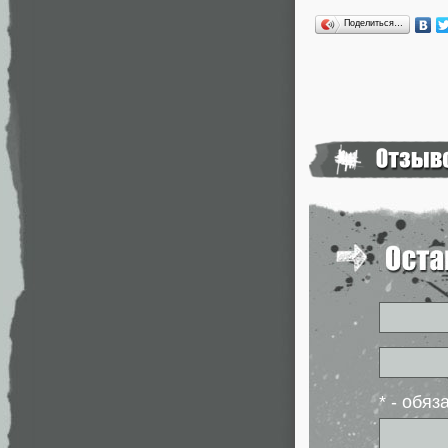
Поделиться…
* - обя