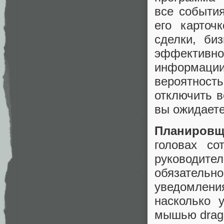
все событи
его карточ
сделки, би
эффективн
информации,
вероятност
отключить в
вы ожидает
Планировщ
головах со
руководите
обязательн
уведомлени
насколько 
мышью drag&