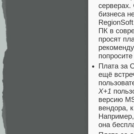
серверах.
бизнеса н
RegionSof
ПК в совр
просят пл
рекоменду
попросите
Плата за С
ещё встре
пользоват
X+1
пользо
версию MS
вендора, 
Например,
она беспл