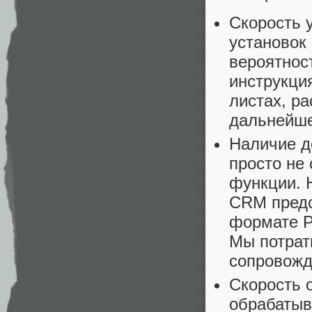
Скорость 
установок
вероятнос
инструкция
листах, ра
дальнейш
Наличие д
просто не
функции. 
CRM предс
формате P
Мы потрат
сопровожд
Скорость 
обрабатыв