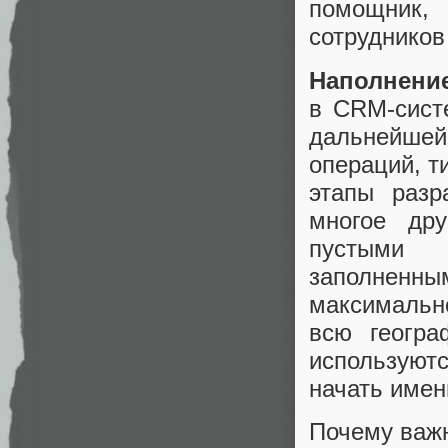
помощник,
сотруднико
Наполнени
в CRM-сист
дальнейше
операций, т
этапы разр
многое др
пустыми 
заполнен
максимальн
всю геогра
используютс
начать имен
Почему важн