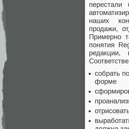
перестали
автоматизир
наших кон
продажи, о
Примерно т
понятия Reg
редакции,
Соответстве
собрать п
форме
сформиров
проанализ
отрисоват
выработат
должна за