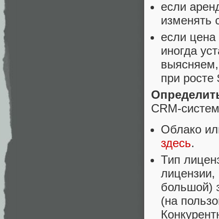
если аренд
изменять 
если цена 
иногда ус
выясняем,
при росте 
Определит
CRM-систем
Облако ил
здесь
.
Тип лицен
лицензии, 
большой) 
(на пользо
Конкурентн