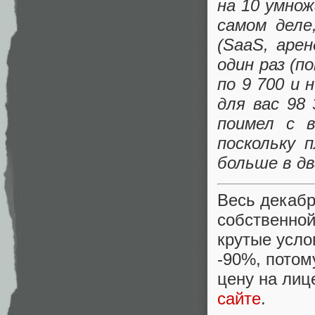
на 10 умнож
самом деле
(SaaS, арен
один раз (п
по 9 700 и 
для вас 98
поимел с 
поскольку 
больше в дв
Весь декабр
собственной
крутые усло
-90%, потом
цену на лиц
сайте
.