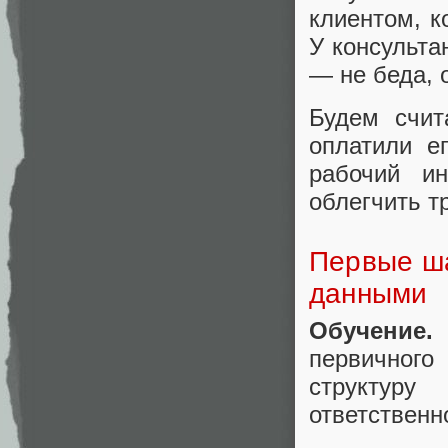
клиентом, к
У консульта
— не беда, 
Будем счит
оплатили е
рабочий и
облегчить т
Первые ша
данными
Обучение
первичного
структур
ответственно