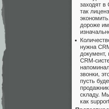
заходят в
так лиценз
экономить
дороже име
изначальн
Количеств
нужна CRM,
документ, 
CRM-систе
напоминал
звонки, эт
пусть буд
продажник
складу. Мы
как suppor