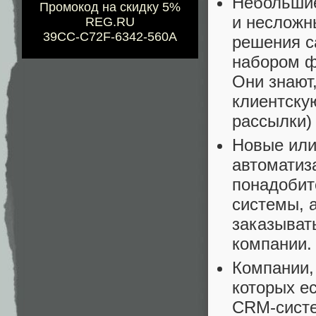
Небольшие
Промокод на скидку 5%
и несложн
REG.RU
39CC-C72F-6342-560A
решения с
набором ф
Они знают
клиентскую
рассылки)
Новые или
автоматиза
понадобит
системы, 
заказыват
компании.
Компании,
которых е
CRM-систе