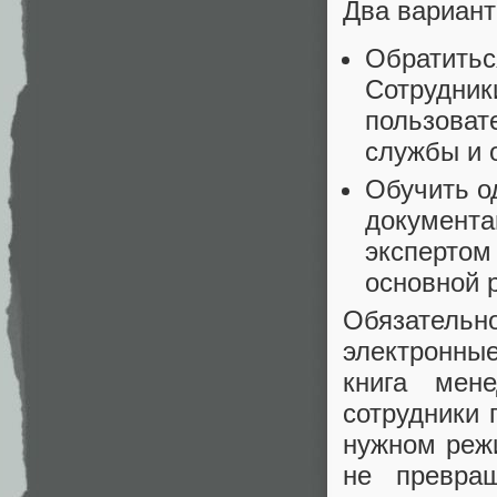
Два вариант
Обратитьс
Сотрудник
пользоват
службы и 
Обучить о
документа
экспертом
основной 
Обязательн
электронны
книга мен
сотрудники 
нужном режи
не превра