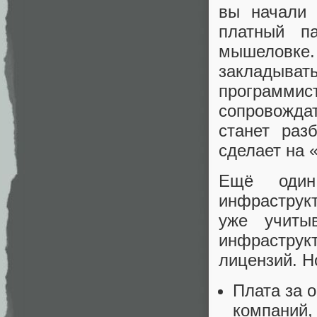
вы начали 
платный п
мышеловке
закладыват
программис
сопровожда
станет раз
сделает на 
Ещё один
инфраструк
уже учиты
инфраструк
лицензий. Н
Плата за 
компаний,