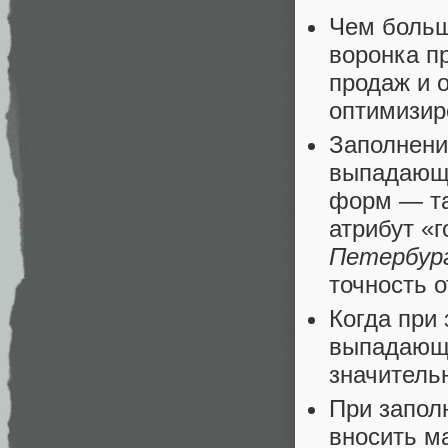
Чем больш
воронка п
продаж и 
оптимизир
Заполнени
выпадающи
форм — та
атрибут «
Петербург
точность о
Когда при
выпадающе
значитель
При запол
вносить м