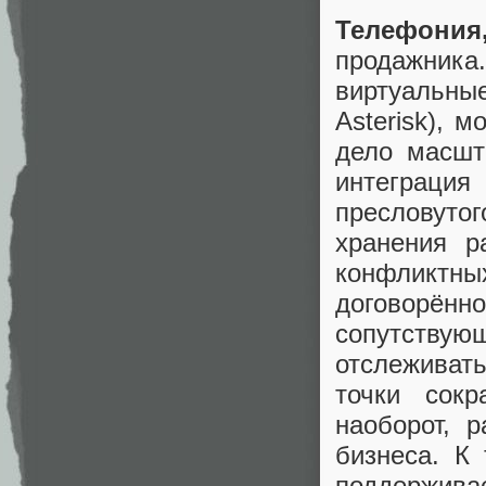
Телефония
продажни
виртуальн
Asterisk), 
дело масшт
интеграци
пресловуто
хранения р
конфликтн
договорён
сопутству
отслеживат
точки сок
наоборот, 
бизнеса. К
поддерживае