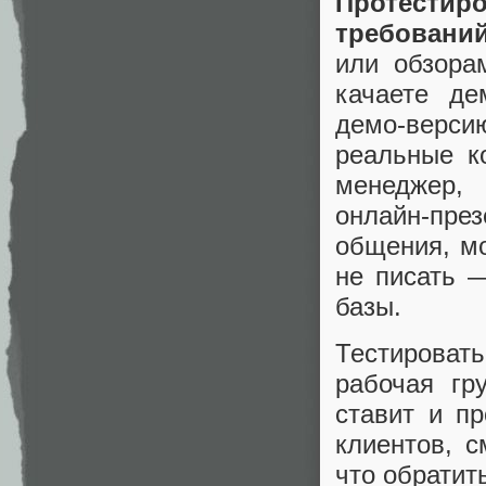
Протестир
требовани
или обзора
качаете де
демо-верси
реальные к
менеджер, 
онлайн-пр
общения, мо
не писать 
базы.
Тестироват
рабочая гру
ставит и п
клиентов, с
что обратит