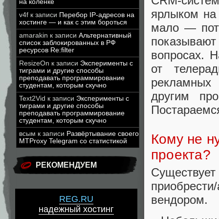
CRM-систе
на коленке
ярлыком на
v4f
к записи
Перебор IP-адресов на
хостинге — и как с этим бороться
мало — пот
amarakin
к записи
Альтернативный
показывают
список заблокированных в РФ
ресурсов Re:filter
вопросах. 
ResizeOn
к записи
Эксперименты с
от телера
тиграми и другие способы
преподавать программирование
рекламных 
студентам, которым скучно
другим про
Text2Vid
к записи
Эксперименты с
тиграми и другие способы
Постараемся
преподавать программирование
студентам, которым скучно
всым
к записи
Развёртывание своего
Кому не н
MTProxy Telegram со статистикой
проекта?
РЕКОМЕНДУЕМ
Существуе
приобрести
вендором.
REG.RU
надежный хостинг