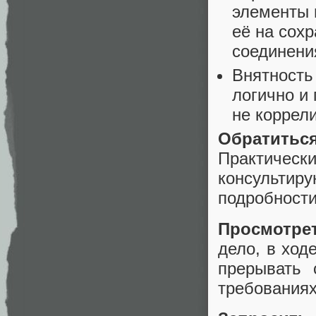
элементы 
её на сох
соединени
Внятность
логично и 
не коррел
Обратитьс
Практичес
консультиру
подробности
Просмотре
дело, в ход
прерывать 
требованиях