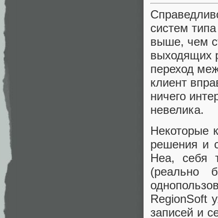
Справедливо
систем типа
выше, чем с
выходящих р
переход меж
клиент впра
ничего инте
невелика.
Некоторые 
решения и с
Неа, себя 
(реально 
однопользо
RegionSoft 
записей и с