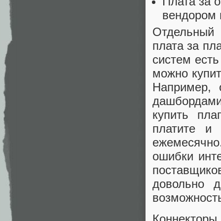
Плата за 
вендором 
Отдельный 
плата за пл
систем есть
можно купит
Например, 
дашбордами,
купить пла
платите и
ежемесячно.
ошибки инте
поставщико
довольно д
возможност
Коннекторы