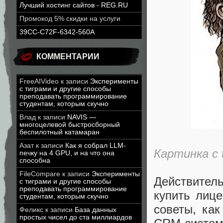
Лучший хостинг сайтов - REG.RU
Промокод 5% скидки на услуги
39CC-C72F-6342-560A
КОММЕНТАРИИ
FreeAIVideo
к записи
Эксперименты
с тиграми и другие способы
преподавать программирование
студентам, которым скучно
Влад
к записи
NAVIS —
многоцелевой быстросборный
беспилотный катамаран
Азат
к записи
Как я собрал LLM-
Картинка с 
печку на 4 GPU, и на что она
способна
FileCompare
к записи
Эксперименты
Действител
с тиграми и другие способы
преподавать программирование
купить лице
студентам, которым скучно
советы, как
Феликс
к записи
База данных
простых чисел до ста миллиардов