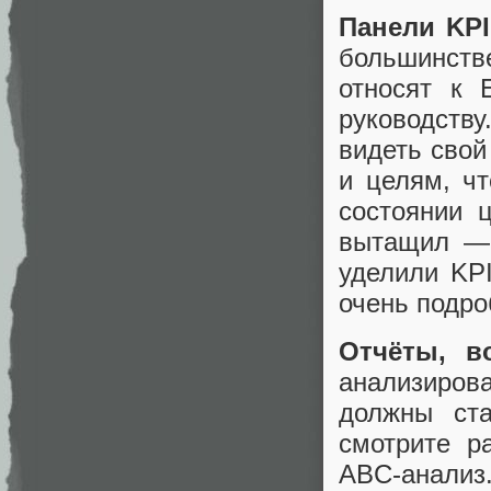
Панели KP
большинств
относят к 
руководств
видеть свой
и целям, чт
состоянии 
вытащил — 
уделили KP
очень подро
Отчёты, 
анализиров
должны ста
смотрите р
ABC-анализ.