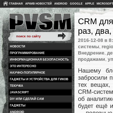
ГЛАВНАЯ
АРХИВ НОВОСТЕЙ
ANDROID
GOOGLE
APPLE
MICROSOF
CRM для 
раз, два,
2016-12-08
в 8
системы
,
regi
НОВОСТИ
Внедрение
,
де
ПРОГРАММИРОВАНИЕ
продажами
,
у
ИНФОРМАЦИОННАЯ БЕЗОПАСНОСТЬ
ЭТО ИНТЕРЕСНО
Нашему бл
НАУЧНО-ПОПУЛЯРНОЕ
забросили п
ГАДЖЕТЫ И УСТРОЙСТВА ДЛЯ ГИКОВ
тех вещах,
ТЕКУЧКА
CRM-систему
JAVASCRIPT
об аналитик
DIY ИЛИ СДЕЛАЙ САМ
будет ещё и
ГАДЖЕТЫ
— полезные 
ANDROID