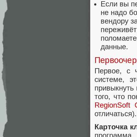
Если вы пе
не надо б
вендору з
переживёт
поломаете
данные.
Первоочер
Первое, с 
системе, э
привыкнуть 
того, что п
RegionSoft
отличаться).
Карточка к
программа 