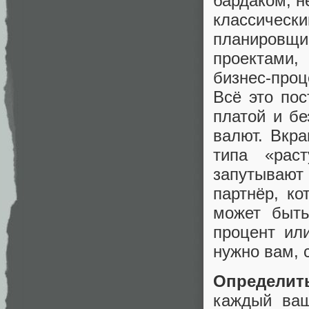
бардаком, н
классичес
планировщ
проектами,
бизнес-про
Всё это пос
платой и бе
валют. Вкра
типа «рас
запутывают 
партнёр, к
может быть
процент ил
нужно вам, 
Определит
каждый ваш