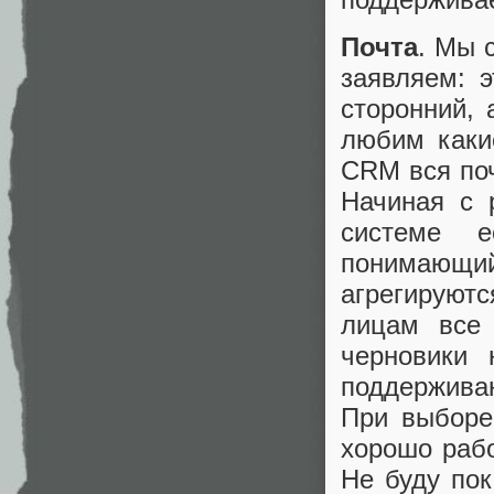
Почта
. Мы 
заявляем: 
сторонний, 
любим каки
CRM вся поч
Начиная с 
системе е
понимающ
агрегируют
лицам все 
черновики 
поддерживаю
При выборе
хорошо рабо
Не буду пок