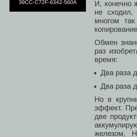
39CC-C72F-6342-560A
И, конечно 
не сходил,
многом так
копирование
Обмен знан
раз изобре
время:
Два раза д
Два раза д
Но в крупн
эффект. Пре
две продукт
аккумулиру
железом, 