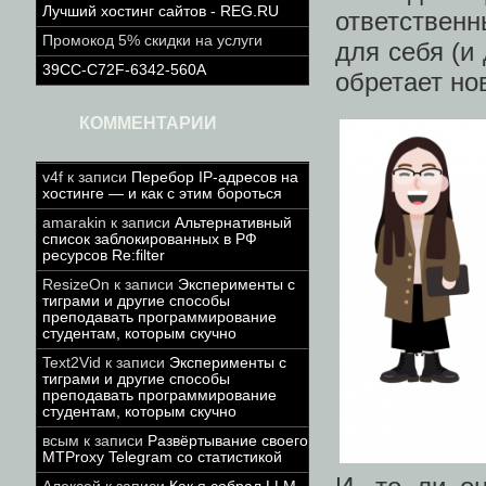
Лучший хостинг сайтов - REG.RU
ответственн
Промокод 5% скидки на услуги
для себя (и
39CC-C72F-6342-560A
обретает но
КОММЕНТАРИИ
v4f
к записи
Перебор IP-адресов на
хостинге — и как с этим бороться
amarakin
к записи
Альтернативный
список заблокированных в РФ
ресурсов Re:filter
ResizeOn
к записи
Эксперименты с
тиграми и другие способы
преподавать программирование
студентам, которым скучно
Text2Vid
к записи
Эксперименты с
тиграми и другие способы
преподавать программирование
студентам, которым скучно
всым
к записи
Развёртывание своего
MTProxy Telegram со статистикой