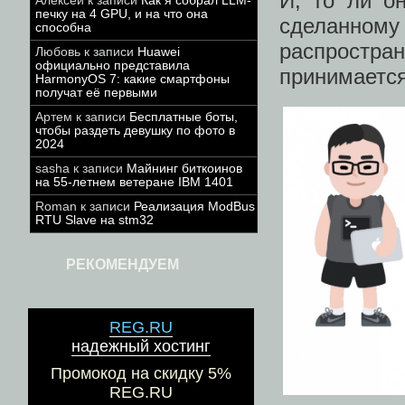
И, то ли о
Алексей
к записи
Как я собрал LLM-
печку на 4 GPU, и на что она
сделанному
способна
распростра
Любовь
к записи
Huawei
официально представила
принимается
HarmonyOS 7: какие смартфоны
получат её первыми
Артем
к записи
Бесплатные боты,
чтобы раздеть девушку по фото в
2024
sasha
к записи
Майнинг биткоинов
на 55-летнем ветеране IBM 1401
Roman
к записи
Реализация ModBus
RTU Slave на stm32
РЕКОМЕНДУЕМ
REG.RU
надежный хостинг
Промокод на скидку 5%
REG.RU