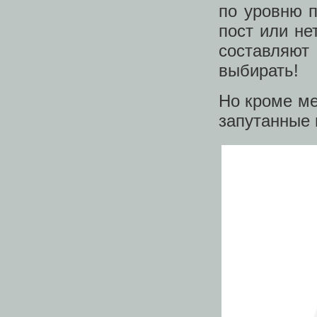
по уровню 
пост или не
составляют
выбирать!
Но кроме м
запутанные 