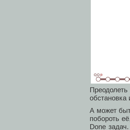
Преодолеть
обстановка 
А может быт
побороть её
Done задач.