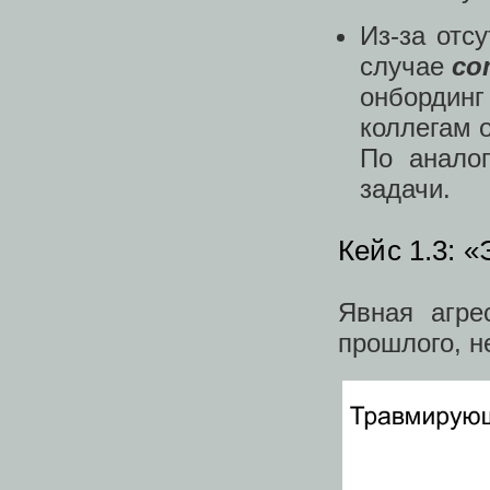
Из-за отс
случае
со
онбординг
коллегам 
По анало
задачи.
Кейс 1.3: «
Явная агре
прошлого, н