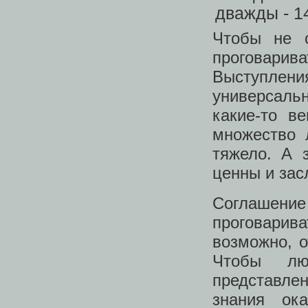
Чтобы не о
проговарив
Выступлени
универсаль
какие-то в
множество 
тяжело. А 
ценны и зас
Соглашен
проговари
возможно, 
Чтобы лю
представле
знания ок