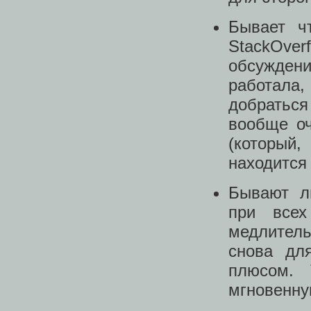
Бывает ч
StackOve
обсуждени
работала
добратьс
вообще оч
(который
находится
Бывают л
при всех
медлитель
снова дл
плюсом. 
мгновенну