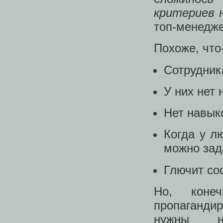
критериев 
топ-менедже
Похоже, что-
Сотрудник
У них нет 
Нет навык
Когда у л
можно зад
Глючит со
Но, коне
пропагандир
нужны не