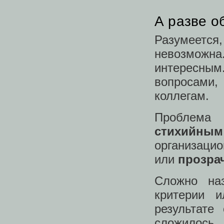
А разве о
Разумеется
невозможн
интересным.
вопросами
коллегам.
Проблема
стихийным
организа
или
прозр
Сложно наз
критерии 
результате
сложилось