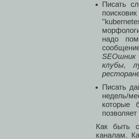
Писать сл
поискови
"kuberne
морфологи
надо пом
сообщени
SEOшник в
клубы, л
ресторан
Писать да
недель/ме
которые 
позволяет
Как быть с
каналам. К