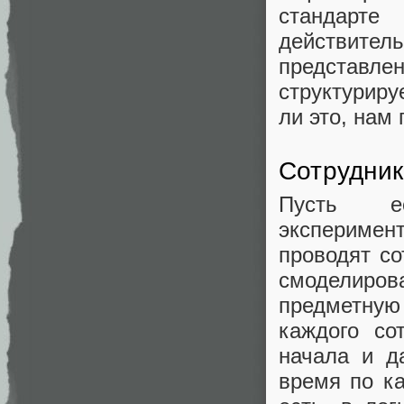
стандарте
действитель
представл
структуриру
ли это, нам
Сотрудник
Пусть ес
эксперимент
проводят со
смоделиров
предметную
каждого со
начала и д
время по ка