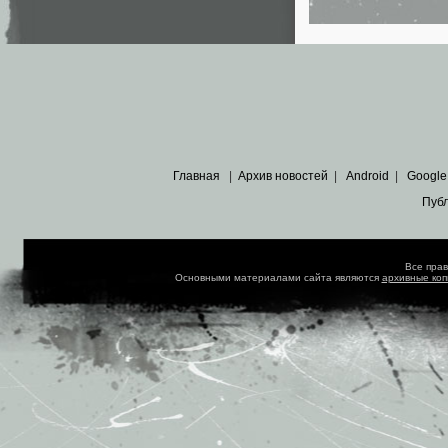
Главная
|
Архив новостей
|
Android
|
Google
Пуб
Все пра
Основными материалами сайта являются
архивные ко