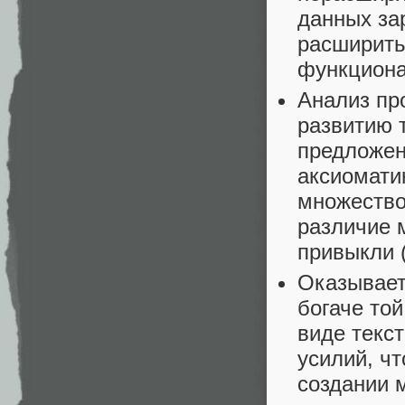
данных за
расширить
функциона
Анализ пр
развитию 
предложен
аксиомати
множество
различие м
привыкли 
Оказывает
богаче то
виде текс
усилий, чт
создании м