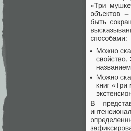
«Три мушке
объектов –
быть сокра
высказыва
способами:
Можно сказ
свойство.
названием
Можно ска
книг «Три
экстенсио
В предста
интенсион
определен
зафиксиров