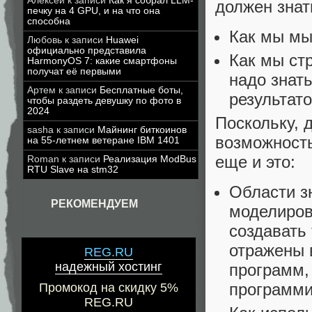
Алексей
к записи
Как я собрал LLM-
должен знат
печку на 4 GPU, и на что она
способна
Как мы м
Любовь
к записи
Huawei
официально представила
Как мы ст
HarmonyOS 7: какие смартфоны
получат её первыми
надо знат
Артем
к записи
Бесплатные боты,
результат
чтобы раздеть девушку по фото в
2024
Поскольку, 
sasha
к записи
Майнинг биткоинов
возможност
на 55-летнем ветеране IBM 1401
еще и это:
Roman
к записи
Реализация ModBus
RTU Slave на stm32
Области з
РЕКОМЕНДУЕМ
моделиров
создавать 
отражены 
REG.RU
надежный хостинг
программ,
программи
Промокод на скидку 5%
REG.RU