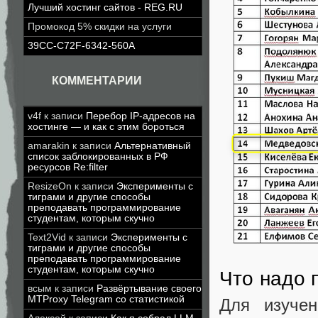
Лучший хостинг сайтов - REG.RU
Промокод 5% скидки на услуги
39CC-C72F-6342-560A
КОММЕНТАРИИ
v4f
к записи
Перебор IP-адресов на
хостинге — и как с этим бороться
amarakin
к записи
Альтернативный
список заблокированных в РФ
ресурсов Re:filter
ResizeOn
к записи
Эксперименты с
тиграми и другие способы
преподавать программирование
студентам, которым скучно
Text2Vid
к записи
Эксперименты с
тиграми и другие способы
преподавать программирование
студентам, которым скучно
Что надо 
всым
к записи
Развёртывание своего
MTProxy Telegram со статистикой
Для изучен