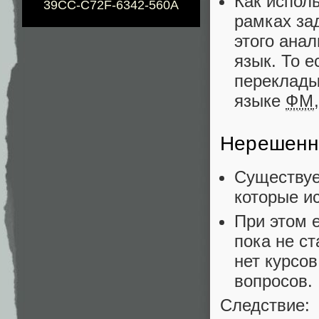
Как исполь
39CC-C72F-6342-560A
рамках за
этого ана
язык. То е
переклады
языке
ФМ
Нерешенн
Существу
которые и
При этом 
пока не с
нет курсов
вопросов.
Следствие: