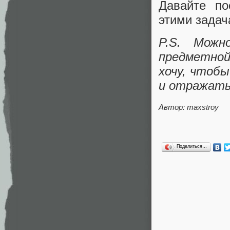
Давайте по
этими задач
P.S. Можн
предметной
хочу, чтоб
и отражать
Автор: maxstroy
Поделиться…