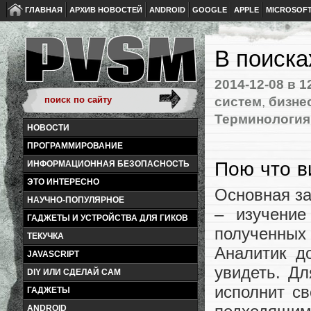
ГЛАВНАЯ
АРХИВ НОВОСТЕЙ
ANDROID
GOOGLE
APPLE
MICROSOF
В поиска
2014-12-08
в 1
систем
,
бизне
Терминология 
НОВОСТИ
ПРОГРАММИРОВАНИЕ
Пою что в
ИНФОРМАЦИОННАЯ БЕЗОПАСНОСТЬ
ЭТО ИНТЕРЕСНО
Основная за
НАУЧНО-ПОПУЛЯРНОЕ
– изучение
ГАДЖЕТЫ И УСТРОЙСТВА ДЛЯ ГИКОВ
полученны
ТЕКУЧКА
Аналитик до
JAVASCRIPT
увидеть. Дл
DIY ИЛИ СДЕЛАЙ САМ
исполнит св
ГАДЖЕТЫ
ANDROID