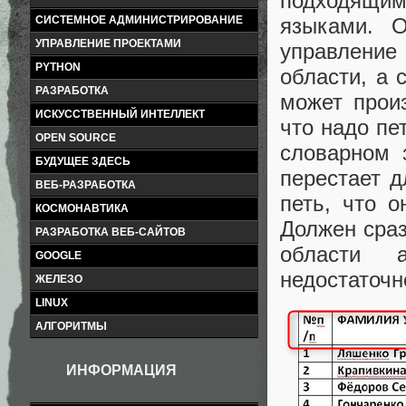
подходящим
языками. О
СИСТЕМНОЕ АДМИНИСТРИРОВАНИЕ
УПРАВЛЕНИЕ ПРОЕКТАМИ
управление 
PYTHON
области, а 
РАЗРАБОТКА
может произ
ИСКУССТВЕННЫЙ ИНТЕЛЛЕКТ
что надо пе
OPEN SOURCE
словарном 
БУДУЩЕЕ ЗДЕСЬ
перестает д
ВЕБ-РАЗРАБОТКА
петь, что о
КОСМОНАВТИКА
Должен сраз
РАЗРАБОТКА ВЕБ-САЙТОВ
области 
GOOGLE
недостаточн
ЖЕЛЕЗО
LINUX
АЛГОРИТМЫ
ИНФОРМАЦИЯ