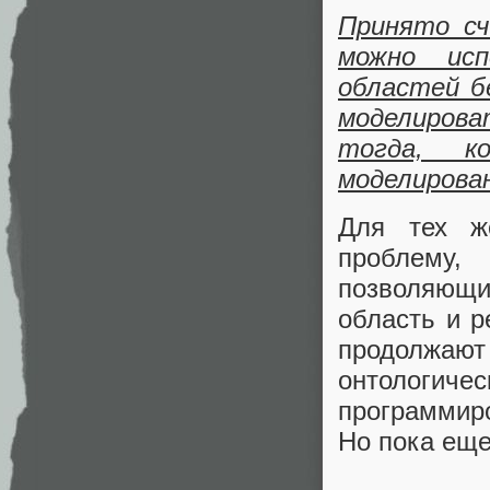
Принято с
можно исп
областей б
моделиров
тогда, ко
моделирова
Для тех ж
проблему
позволяющ
область и 
продолжа
онтологичес
программиро
Но пока еще