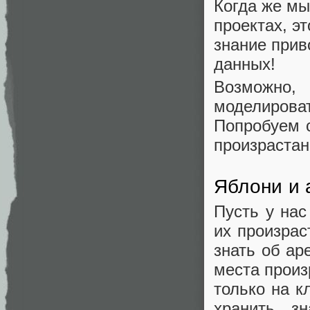
Когда же мы
проектах, э
знание прив
данных!
Возможно,
моделирова
Попробуем с
произрастан
Яблони и
Пусть у нас
их произрас
знать об ар
места произ
только на к
хранить з