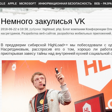
GLE
APPLE
MICROSOFT
ИНФОРМАЦИОННАЯ БЕЗОПАСНОСТЬ
ВЕБ – РАЗР
Немного закулисья VK
2018-06-22
в 10:38
, рубрики:
highload
,
php
,
Блог компании Конференции Оле
насретдинов
,
Разработка веб-сайтов
,
разработка мобильных приложений
В преддверии cибирской HighLoad++ мы побеседовали с 
Насретдиновым, расспросив его о том, хорошо ли работа
приоткрывая завесу тайны над внутренней кухней социальной с