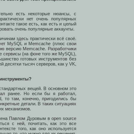
тельно есть некоторые нюансы, с
рактически нет очень популярных
такте такое есть, как есть и целый
овать очень популярные аккаунты.
ричинам здесь практически всё своё.
ьзует MySQL и Memcache (плюс свои
вою версию Memcache. Разработчики
 сервисы (на фоне того же MySQL),
ьшинство готовых инструментов без
 десятки тысяч серверов, как у VK,
 инструменты?
естандартных вещей. В основном это
тал ранее. Но если бы я работал,
, то там, конечно, пригодились бы
конкретные детали. В таких ситуациях
их механизмов.
ена Павлом Дуровым в open source
ься с ней, почитать, как это все
нтексте того, как оно используется
зучая то, что нужно для их решения.