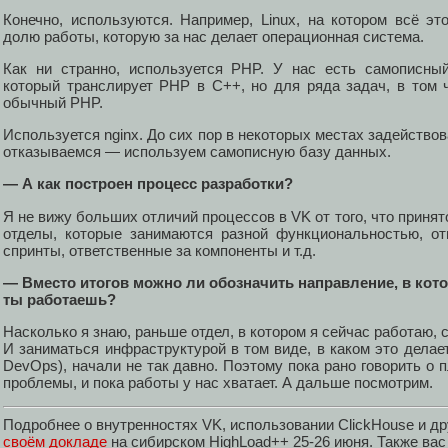
Конечно, используются. Например, Linux, на котором всё эт
долю работы, которую за нас делает операционная система.
Как ни странно, используется PHP. У нас есть самописный
который транслирует PHP в C++, но для ряда задач, в том 
обычный PHP.
Используется nginx. До сих пор в некоторых местах задейство
отказываемся — используем самописную базу данных.
— А как построен процесс разработки?
Я не вижу больших отличий процессов в VK от того, что принято
отделы, которые занимаются разной функциональностью, от
спринты, ответственные за компоненты и т.д.
— Вместо итогов можно ли обозначить направление, в кото
ты работаешь?
Насколько я знаю, раньше отдел, в котором я сейчас работаю, с
И заниматься инфраструктурой в том виде, в каком это делает
DevOps), начали не так давно. Поэтому пока рано говорить 
проблемы, и пока работы у нас хватает. А дальше посмотрим.
Подробнее о внутренностях VK, использовании ClickHouse и др
своём докладе
на сибирском HighLoad++ 25-26 июня. Также вас