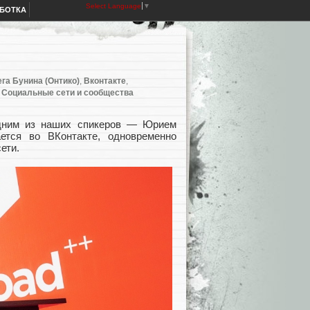
Select Language
▼
АБОТКА
га Бунина (Онтико)
,
Вконтакте
,
,
Социальные сети и сообщества
одним из наших спикеров — Юрием
ется во ВКонтакте, одновременно
ети.