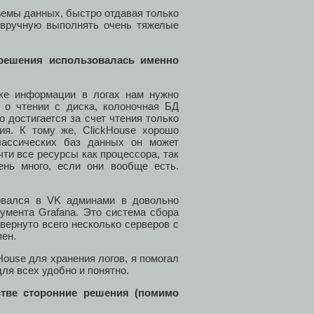
емы данных, быстро отдавая только
вручную выполнять очень тяжелые
 решения использовалась именно
ке информации в логах нам нужно
 о чтении с диска, колоночная БД
о достигается за счет чтения только
ия. К тому же, ClickHouse хорошо
лассических баз данных он может
ти все ресурсы как процессора, так
ень много, если они вообще есть.
зовался в VK админами в довольно
умента Grafana. Это система сбора
вернуто всего несколько серверов с
пен.
House для хранения логов, я помогал
ля всех удобно и понятно.
тве сторонние решения (помимо