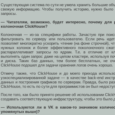
Существующая система по сути не умела хранить большие объ
свежую информацию. Чтобы получить историю, нужно было 
запросы.
— Читателям, возможно, будет интересно, почему для
колоночная ClickHouse?
Колоночная — из-за специфики работы. Зачастую при поис
фильтровать по серверу или пользователю. Если речь идет
позволяет многократно ускорить чтение (на фоне строчной), чт
нужных колонок и более эффективного поколоночного сжат
распараллеливает запросы по ядрам. Т.е. в отличие от к
выполнять один запрос даже на целом кластере, используя поч
и диска. Таких баз данных, тем более бесплатных, не оч
ClickHouse подошел для задачи хранения логов очень хорошо.
Отмечу также, что ClickHouse и до моего прихода исполь
узкоспециализированной задаче — в качестве back-end инстр
данных и построения графиков по серверам. Правда, было раз
ClickHouse, то есть по сути для программистов он был недосту
После того, как было принято решение об использовании Click
создавать соответствующую инфраструктуру, чтобы это было д
— Используются ли в VK в каком-то значимом количес
упомянутых выше)?