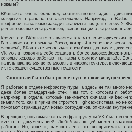
новым?
ВКонтакте очень большой, соответственно, здесь действи
которыми я раньше не сталкивался. Например, в Badoo п
профилей, на которые заходит значимый процент людей. У ВКон
ряд интересных инструментов, позволяющих быстро масштабир
Кроме того, ВКонтакте отличается тем, что по историческим п
В отличие от, к примеру, Badoo, который в основном испол
сервисы), ВКонтакте использует свои базы данных и даже с
VK могли позволить себе создавать более высокоэффективные
которые хорошо работают на таком огромном масштабе. Бол
напильника нельзя использовать в инфраструктуре, включающей
и это создает существенные трудности.
— Сложно ли было быстро вникнуть в такие «внутренние»
Я работаю в отделе инфраструктуры, а здесь не так много н
даже более стандартный стек, чем тот, с которым я рабо
например, в отделе, который занимается фичами на back-end
знания того, как в принципе строится Highload-система, но не 
помогают страницы для новых сотрудников, описания внутренн
В принципе, ощутимая часть инфраструктуры VK была вылож
вместе с документацией. Любой желающий может ознакомит
работает. Но, конечно, намного легче это воспринимать в ко
внутри. Вы приходите и начинаете делать задачи, постепенно и