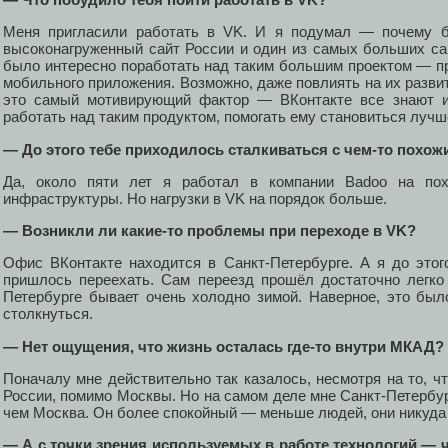
Меня пригласили работать в VK. И я подумал — почему 
высоконагруженный сайт России и один из самых больших сай
было интересно поработать над таким большим проектом — пр
мобильного приложения. Возможно, даже повлиять на их развит
это самый мотивирующий фактор — ВКонтакте все знают и 
работать над таким продуктом, помогать ему становиться лучш
— До этого тебе приходилось сталкиваться с чем-то похо
Да, около пяти лет я работал в компании Badoo на по
инфраструктуры. Но нагрузки в VK на порядок больше.
— Возникли ли какие-то проблемы при переходе в VK?
Офис ВКонтакте находится в Санкт-Петербурге. А я до это
пришлось переехать. Сам переезд прошёл достаточно легко
Петербурге бывает очень холодно зимой. Наверное, это бы
столкнуться.
— Нет ощущения, что жизнь осталась где-то внутри МКАД?
Поначалу мне действительно так казалось, несмотря на то, чт
России, помимо Москвы. Но на самом деле мне Санкт-Петербур
чем Москва. Он более спокойный — меньше людей, они никуда н
— А с точки зрения используемых в работе технологий — 