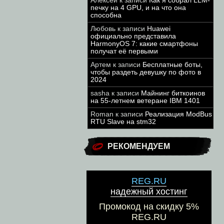
Алексей
к записи
Как я собрал LLM-
печку на 4 GPU, и на что она
способна
Любовь
к записи
Huawei
официально представила
HarmonyOS 7: какие смартфоны
получат её первыми
Артем
к записи
Бесплатные боты,
чтобы раздеть девушку по фото в
2024
sasha
к записи
Майнинг биткоинов
на 55-летнем ветеране IBM 1401
Roman
к записи
Реализация ModBus
RTU Slave на stm32
РЕКОМЕНДУЕМ
REG.RU
надежный хостинг
Промокод на скидку 5%
REG.RU