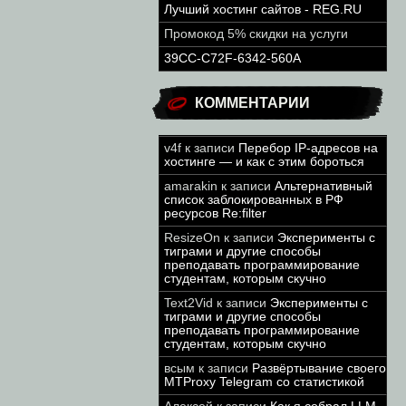
Лучший хостинг сайтов - REG.RU
Промокод 5% скидки на услуги
39CC-C72F-6342-560A
КОММЕНТАРИИ
v4f
к записи
Перебор IP-адресов на
хостинге — и как с этим бороться
amarakin
к записи
Альтернативный
список заблокированных в РФ
ресурсов Re:filter
ResizeOn
к записи
Эксперименты с
тиграми и другие способы
преподавать программирование
студентам, которым скучно
Text2Vid
к записи
Эксперименты с
тиграми и другие способы
преподавать программирование
студентам, которым скучно
всым
к записи
Развёртывание своего
MTProxy Telegram со статистикой