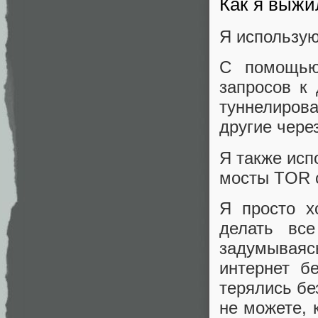
Как я выжи
Я использую
С помощ
запросов к
туннелиров
другие чере
Я также исп
мосты TOR 
Я просто х
делать вс
задумываясь
интернет б
терялись бе
не можете, 