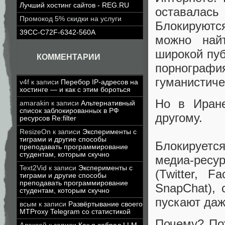
Лучший хостинг сайтов - REG.RU
оставалась
Промокод 5% скидки на услуги
Блокируютс
39CC-C72F-6342-560A
можно най
широкой пуб
КОММЕНТАРИИ
порнограф
гуманистиче
v4f
к записи
Перебор IP-адресов на
хостинге — и как с этим бороться
Но в Иране
amarakin
к записи
Альтернативный
список заблокированных в РФ
другому.
ресурсов Re:filter
ResizeOn
к записи
Эксперименты с
тиграми и другие способы
Блокируетс
преподавать программирование
студентам, которым скучно
медиа-ресу
Text2Vid
к записи
Эксперименты с
(Twitter, F
тиграми и другие способы
преподавать программирование
SnapChat), 
студентам, которым скучно
пускают даж
всым
к записи
Развёртывание своего
MTProxy Telegram со статистикой
Почему? Пот