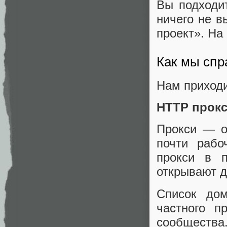
Вы подходит
ничего не в
проект». На
Как мы сп
Нам приходи
HTTP прок
Прокси — о
почти рабо
прокси в п
открывают д
Список до
частного п
сообществ