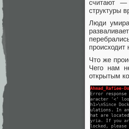
считают — 
структуры в
Люди умира
развалива
перебралис
происходит 
Что же прои
Чего нам н
открытым к