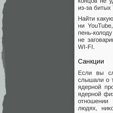
концов не у
из-за битых
Найти каку
ни YouTube,
пень-колоду
не заговар
WI-FI.
Санкции
Если вы сл
слышали о т
ядерной пр
ядерной фи
отношении 
людях, ник