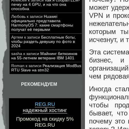
Алексей
к записи
Как я собрал LLM-
печку на 4 GPU, и на что она
может удерж
способна
VPN и прок
Любовь
к записи
Huawei
официально представила
нежелатель
HarmonyOS 7: какие смартфоны
получат её первыми
которым ты
Артем
к записи
Бесплатные боты,
исчезнут, и
чтобы раздеть девушку по фото в
2024
Эта систем
sasha
к записи
Майнинг биткоинов
на 55-летнем ветеране IBM 1401
бизнес, и
Roman
к записи
Реализация ModBus
организаций
RTU Slave на stm32
чем рядовая
РЕКОМЕНДУЕМ
Иногда ста
функционал
чтобы прод
REG.RU
надежный хостинг
бывает, чт
Промокод на скидку 5%
почему это 
REG.RU