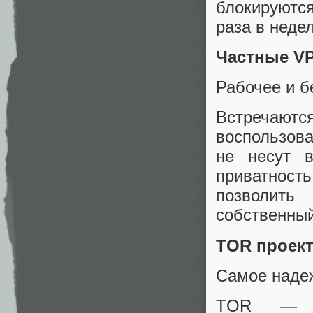
блокируютс
раза в неде
Частные V
Рабочее и б
Встречают
воспользова
не несут в
приватност
позволить
собственный
TOR проек
Самое надеж
TOR — эт