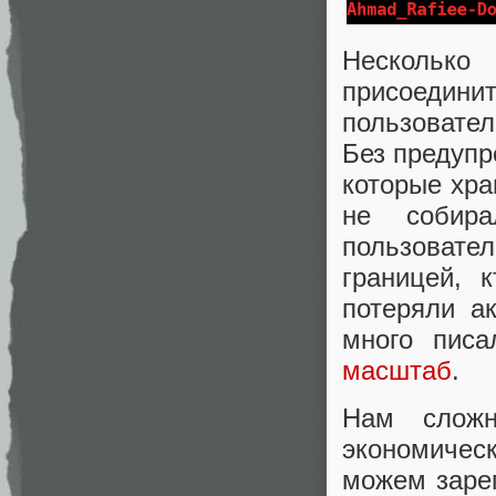
Нескольк
присоедини
пользовател
Без предупр
которые хра
не собира
пользоват
границей, 
потеряли а
много пис
масштаб
.
Нам сложн
экономичес
можем зарег