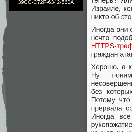
теперь? Или
39CC-C72F-6342-560A
Израиле, ко
никто об это
Иногда они 
нечто подо
HTTPS-тра
граждан ата
Хорошо, а к
Ну, поним
несовершен
без которы
Потому что
прервала с
Иногда все
рукопожатие