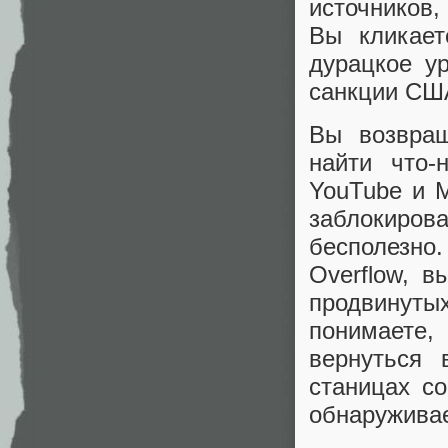
источников
Вы кликает
дурацкое у
санкции США
Вы возвращ
найти что-
YouTube и M
заблокиров
бесполезно
Overflow, в
продвинуты
понимаете,
вернуться 
станицах со
обнаруживае