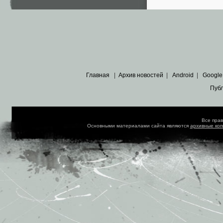
Главная
|
Архив новостей
|
Android
|
Google
Пуб
Все пра
Основными материалами сайта являются
архивные ко