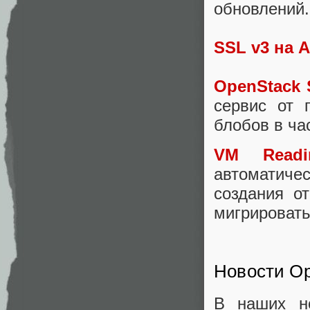
обновлений.
SSL
v
3 на
A
OpenStack
S
сервис от 
блобов в ча
VM
Readi
автоматичес
создания о
мигрировать
Новости Op
В наших но