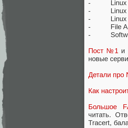
- Linux S
- Linux D
- Linux F
- File Acc
- Softwa
Пост №1
и
новые сервис
Детали про 
Как настрои
Большое 
читать. От
Tracert, бал