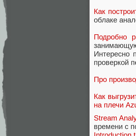
Как построи
облаке анал
Подробно
р
занимающу
Интересно 
проверкой п
Про произво
Как выгрузит
на плечи Az
Stream Analy
времени с п
Introduction 