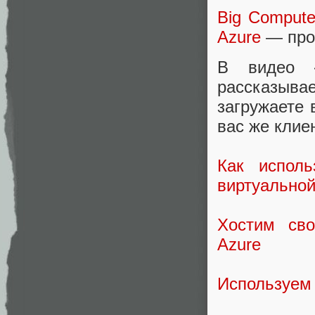
Big Compute
Azure
— про
В видео «I
рассказыва
загружаете 
вас же клие
Как исполь
виртуально
Хостим св
Azure
Используем 