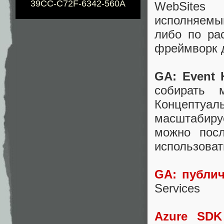
39CC-C72F-6342-560A
WebSites
исполняемы
либо по р
фреймворк 
GA
:
Event
собирать 
Концептуа
масштабиру
можно посл
использоват
GA
: публ
Services
Azure
SDK