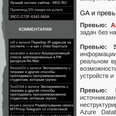
Лучший хостинг сайтов - REG.RU
Промокод 5% скидки на услуги
GA и прев
39CC-C72F-6342-560A
Превью:
A
КОММЕНТАРИИ
задач без н
v4f
к записи
Перебор IP-адресов на
Превью:
хостинге — и как с этим бороться
информации
amarakin
к записи
Альтернативный
список заблокированных в РФ
реальном вр
ресурсов Re:filter
возможнос
ResizeOn
к записи
Эксперименты с
тиграми и другие способы
устройств и
преподавать программирование
студентам, которым скучно
Text2Vid
к записи
Эксперименты с
Превью:
тиграми и другие способы
преподавать программирование
источни
студентам, которым скучно
неструктур
всым
к записи
Развёртывание своего
MTProxy Telegram со статистикой
Azure Data