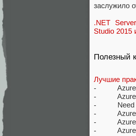
заслужило о
.NET Server
Studio 2015 
Полезный к
Лучшие прак
- Azure O
- Azure D
- Need Mor
- Azure D
- Azure T
- Azure Dis