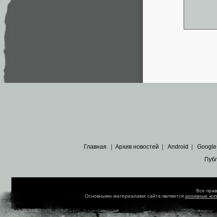
Главная
|
Архив новостей
|
Android
|
Google
Пуб
Все пра
Основными материалами сайта являются
архивные ко