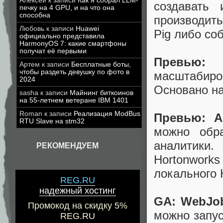
Алексей
к записи
Как я собрал LLM-
создавать 
печку на 4 GPU, и на что она
способна
производит
Любовь
к записи
Huawei
Pig либо со
официально представила
HarmonyOS 7: какие смартфоны
получат её первыми
Превью
Артем
к записи
Бесплатные боты,
чтобы раздеть девушку по фото в
масштабир
2024
Основано на
sasha
к записи
Майнинг биткоинов
на 55-летнем ветеране IBM 1401
Roman
к записи
Реализация ModBus
Превью:
A
RTU Slave на stm32
можно обра
аналитики.
РЕКОМЕНДУЕМ
Hortonwork
локального 
REG.RU
надежный хостинг
GA
:
WebJo
Промокод на скидку 5%
можно запус
REG.RU