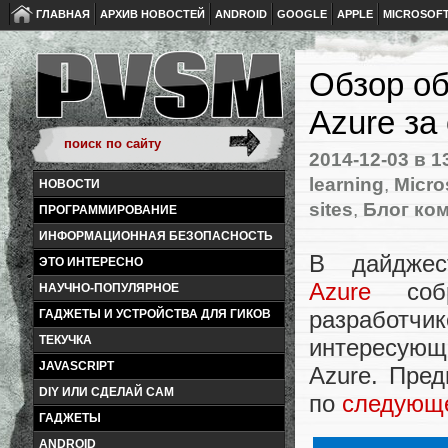
ГЛАВНАЯ
АРХИВ НОВОСТЕЙ
ANDROID
GOOGLE
APPLE
MICROSOF
Обзор об
Azure за
2014-12-03
в 1
learning
,
Micro
НОВОСТИ
sites
,
Блог ком
ПРОГРАММИРОВАНИЕ
ИНФОРМАЦИОННАЯ БЕЗОПАСНОСТЬ
В дайдже
ЭТО ИНТЕРЕСНО
Azure
собр
НАУЧНО-ПОПУЛЯРНОЕ
разработчи
ГАДЖЕТЫ И УСТРОЙСТВА ДЛЯ ГИКОВ
ТЕКУЧКА
интересую
JAVASCRIPT
Azure. Пре
DIY ИЛИ СДЕЛАЙ САМ
по
следующ
ГАДЖЕТЫ
ANDROID