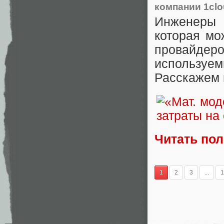
компании 1clo
Инженеры 
которая мо
провайдер
использу
Расскажем 
Читать по
1
2
3
...
1