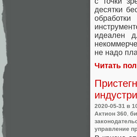
с точки зр
десятки бе
обработки
инструмент
идеален д
некоммерче
не надо пла
Читать по
Пристегн
индустр
2020-05-31
в 1
Актион 360
,
би
законодатель
управление п