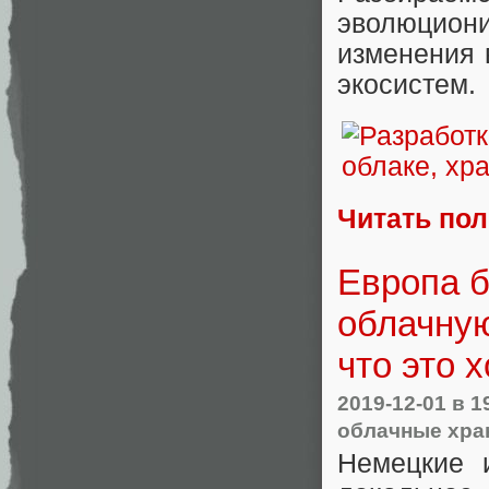
эволюцион
изменения 
экосистем.
Читать по
Европа б
облачную
что это 
2019-12-01
в 1
облачные хр
Немецкие 