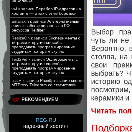
на коленке
v4f
к записи
Перебор IP-адресов на
хостинге — и как с этим бороться
amarakin
к записи
Альтернативный
список заблокированных в РФ
ресурсов Re:filter
Выбор пра
ResizeOn
к записи
Эксперименты с
чуть ли не
тиграми и другие способы
Вероятно, 
преподавать программирование
студентам, которым скучно
столпа, на
Text2Vid
к записи
Эксперименты с
свои преи
тиграми и другие способы
преподавать программирование
выбрать? Ч
студентам, которым скучно
историю од
всым
к записи
Развёртывание своего
MTProxy Telegram со статистикой
посмотрим
керамики и 
РЕКОМЕНДУЕМ
Читать по
REG.RU
Подборка
надежный хостинг