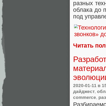
разных тех
облака до 
под управл
Читать по
Разработ
материал
эволюции
2020-01-11
в 1
дайджест
,
обл
commerce
,
ра
Разбирае