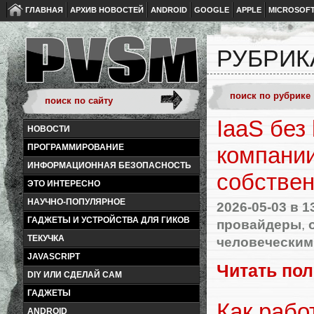
ГЛАВНАЯ
АРХИВ НОВОСТЕЙ
ANDROID
GOOGLE
APPLE
MICROSOF
РУБРИК
IaaS без
НОВОСТИ
ПРОГРАММИРОВАНИЕ
компании
ИНФОРМАЦИОННАЯ БЕЗОПАСНОСТЬ
собствен
ЭТО ИНТЕРЕСНО
НАУЧНО-ПОПУЛЯРНОЕ
2026-05-03
в 1
ГАДЖЕТЫ И УСТРОЙСТВА ДЛЯ ГИКОВ
провайдеры
,
ТЕКУЧКА
человеческим
JAVASCRIPT
Читать по
DIY ИЛИ СДЕЛАЙ САМ
ГАДЖЕТЫ
Как рабо
ANDROID