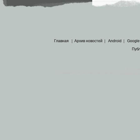
Главная
|
Архив новостей
|
Android
|
Google
Пуб
Все пра
Основными материалами сайта являются
архивные ко