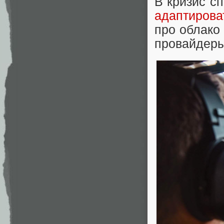
В кризис с
адаптирова
про облако 
провайдеры