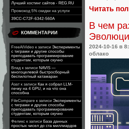
Лучший хостинг сайтов - REG.RU
Читать по
Промокод 5% скидки на услуги
39CC-C72F-6342-560A
В чем ра
КОММЕНТАРИИ
Эволюция
2024-10-16
в 8
FreeAIVideo
к записи
Эксперименты
с тиграми и другие способы
облако
преподавать программирование
студентам, которым скучно
Влад
к записи
NAVIS —
многоцелевой быстросборный
беспилотный катамаран
Азат
к записи
Как я собрал LLM-
печку на 4 GPU, и на что она
способна
FileCompare
к записи
Эксперименты
с тиграми и другие способы
преподавать программирование
студентам, которым скучно
Феликс
к записи
База данных
простых чисел до ста миллиардов