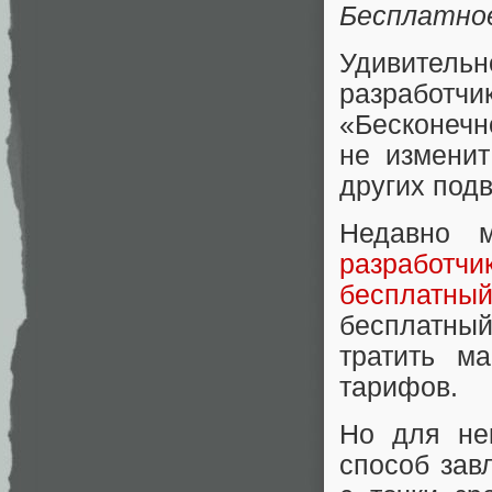
Бесплатно
Удивительн
разработчи
«Бесконечн
не изменит
других под
Недавно 
разработч
бесплатный
бесплатны
тратить м
тарифов.
Но для не
способ зав