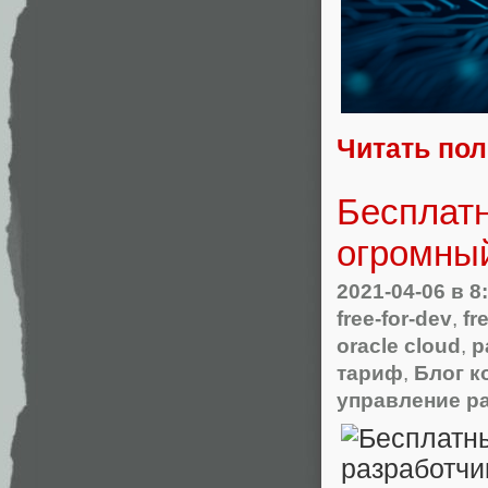
Читать по
Бесплат
огромный
2021-04-06
в 8
free-for-dev
,
fr
oracle cloud
,
p
тариф
,
Блог к
управление р