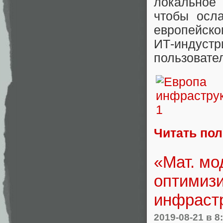
локальное
чтобы осл
европейск
ИТ-индуст
пользовате
Читать по
«Мат. мо
оптимизи
инфраст
2019-08-21
в 8