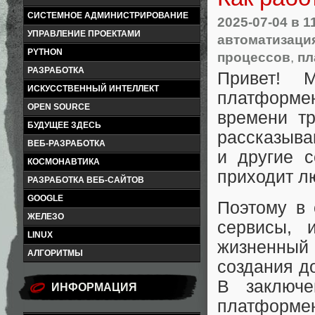
СИСТЕМНОЕ АДМИНИСТРИРОВАНИЕ
2025-07-04
в 1
УПРАВЛЕНИЕ ПРОЕКТАМИ
автоматизаци
PYTHON
процессов
,
пл
РАЗРАБОТКА
Привет! 
ИСКУССТВЕННЫЙ ИНТЕЛЛЕКТ
платформен
OPEN SOURCE
времени тр
БУДУЩЕЕ ЗДЕСЬ
рассказыва
ВЕБ-РАЗРАБОТКА
и другие с
КОСМОНАВТИКА
приходит лю
РАЗРАБОТКА ВЕБ-САЙТОВ
GOOGLE
Поэтому в 
ЖЕЛЕЗО
сервисы, 
LINUX
жизненный 
АЛГОРИТМЫ
создания д
В заключе
ИНФОРМАЦИЯ
платформен