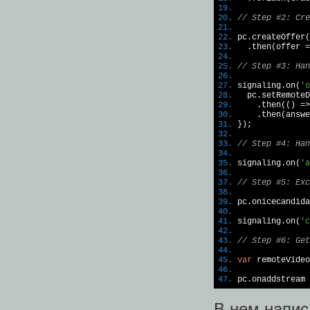
19.
20.
// Step #2: Cre
21.
22.
 pc.createOffer(
23.
   .then(offer =
24.
25.
// Step #3: Han
26.
27.
 signaling.on(
'o
28.
29.
30.
     .then(answe
31.
32.
33.
// Step #4: Han
34.
35.
 signaling.on(
'a
36.
37.
// Step #5: Exc
38.
39.
 pc.onicecandida
40.
41.
 signaling.on(
'c
42.
43.
// Step #6: Get
44.
45.
var
 remoteVideo
46.
47.
 pc.onaddstream 
В нем напи