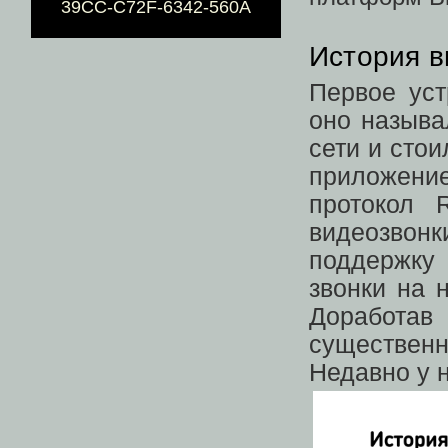
39CC-C72F-6342-560A
История в
Первое уст
оно называ
сети и стои
приложение
протокол 
видеозвон
поддержку
звонки на 
Доработа
существен
Недавно у н