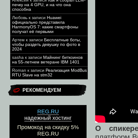
Алексей
к записи
Как я собрал LLM-
печку на 4 GPU, и на что она
способна
Любовь
к записи
Huawei
официально представила
HarmonyOS 7: какие смартфоны
получат её первыми
Артем
к записи
Бесплатные боты,
чтобы раздеть девушку по фото в
2024
sasha
к записи
Майнинг биткоинов
на 55-летнем ветеране IBM 1401
Roman
к записи
Реализация ModBus
RTU Slave на stm32
РЕКОМЕНДУЕМ
REG.RU
надежный хостинг
О спикере
Промокод на скидку 5%
REG.RU
платформ Ви