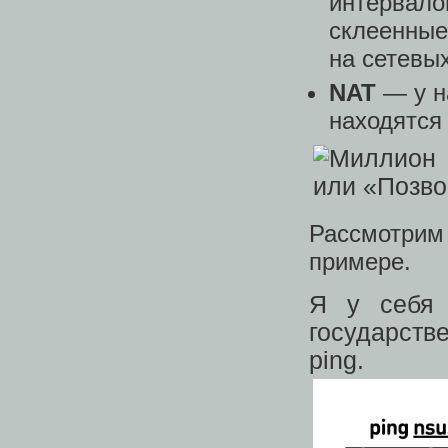
интервало
склеенные
на сетевых
NAT
— у н
находятся 
Рассмотрим
примере.
Я у себя 
государств
ping.