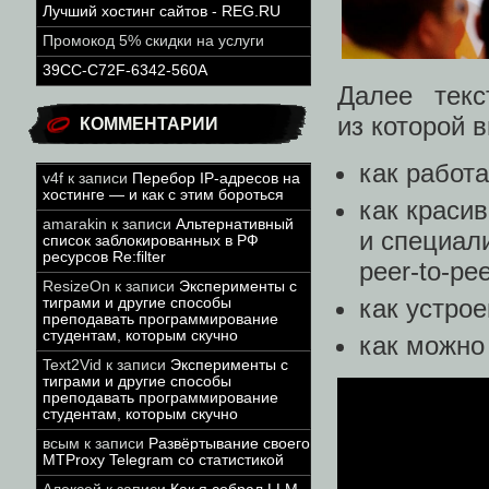
Лучший хостинг сайтов - REG.RU
Промокод 5% скидки на услуги
39CC-C72F-6342-560A
Далее текс
из которой в
КОММЕНТАРИИ
как работ
v4f
к записи
Перебор IP-адресов на
хостинге — и как с этим бороться
как краси
amarakin
к записи
Альтернативный
и специал
список заблокированных в РФ
ресурсов Re:filter
peer-to-pe
ResizeOn
к записи
Эксперименты с
как устро
тиграми и другие способы
преподавать программирование
студентам, которым скучно
как можно
Text2Vid
к записи
Эксперименты с
тиграми и другие способы
преподавать программирование
студентам, которым скучно
всым
к записи
Развёртывание своего
MTProxy Telegram со статистикой