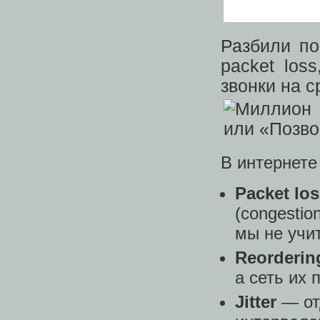
Разбили по
packet los
звонки на с
В интернете
Packet lo
(congestio
мы не учи
Reorderin
а сеть их 
Jitter
— от