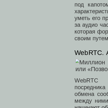
под капото
характерист
уметь его п
за аудио ча
которая фо
своим путем
WebRTC. 
WebRTC по
посредника
обмена соо
между ними
начинают об