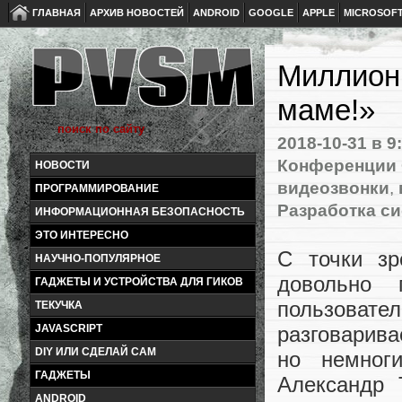
ГЛАВНАЯ
АРХИВ НОВОСТЕЙ
ANDROID
GOOGLE
APPLE
MICROSOF
Миллион 
маме!»
2018-10-31
в 9
Конференции 
НОВОСТИ
видеозвонки
,
ПРОГРАММИРОВАНИЕ
Разработка си
ИНФОРМАЦИОННАЯ БЕЗОПАСНОСТЬ
ЭТО ИНТЕРЕСНО
С точки зр
НАУЧНО-ПОПУЛЯРНОЕ
довольно 
ГАДЖЕТЫ И УСТРОЙСТВА ДЛЯ ГИКОВ
пользоват
ТЕКУЧКА
JAVASCRIPT
разговари
DIY ИЛИ СДЕЛАЙ САМ
но немног
ГАДЖЕТЫ
Александр 
ANDROID