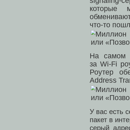
signaling-с
которые 
обменивают
что-то пошл
На самом д
за Wi-Fi р
Роутер об
Address Tra
У вас есть 
пакет в инт
серый адре