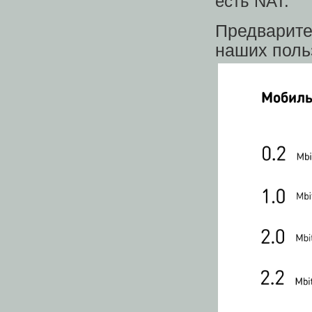
есть NAT.
Предварите
наших поль