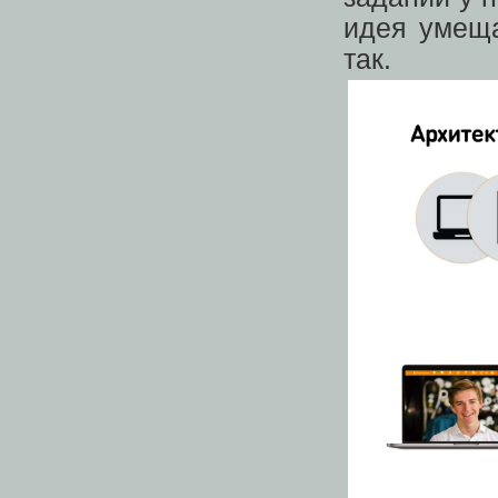
идея умеща
так.