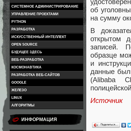
удостовере
СИСТЕМНОЕ АДМИНИСТРИРОВАНИЕ
об уголовны
УПРАВЛЕНИЕ ПРОЕКТАМИ
на сумму ок
PYTHON
В доказате
РАЗРАБОТКА
открытом д
ИСКУССТВЕННЫЙ ИНТЕЛЛЕКТ
OPEN SOURCE
записей. 
БУДУЩЕЕ ЗДЕСЬ
образце мо
ВЕБ-РАЗРАБОТКА
и инструкц
КОСМОНАВТИКА
данные были
РАЗРАБОТКА ВЕБ-САЙТОВ
(Alibaba 
GOOGLE
полицейской
ЖЕЛЕЗО
LINUX
Источник
АЛГОРИТМЫ
ИНФОРМАЦИЯ
Поделиться…