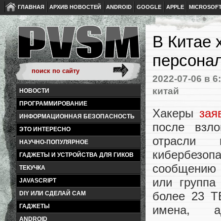
ГЛАВНАЯ
АРХИВ НОВОСТЕЙ
ANDROID
GOOGLE
APPLE
MICROSOF
В Китае 
персона
2022-07-06
в 6
китай
НОВОСТИ
ПРОГРАММИРОВАНИЕ
Хакеры
зая
ИНФОРМАЦИОННАЯ БЕЗОПАСНОСТЬ
после взл
ЭТО ИНТЕРЕСНО
отрасли 
НАУЧНО-ПОПУЛЯРНОЕ
кибербезоп
ГАДЖЕТЫ И УСТРОЙСТВА ДЛЯ ГИКОВ
сообщению 
ТЕКУЧКА
или группа
JAVASCRIPT
более 23 Т
DIY ИЛИ СДЕЛАЙ САМ
ГАДЖЕТЫ
имена, а
ANDROID