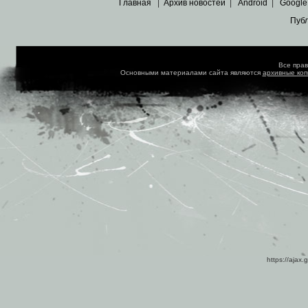
Главная
|
Архив новостей
|
Android
|
Google
Пуб
Все пра
Основными материалами сайта являются
архивные ко
https://ajax.