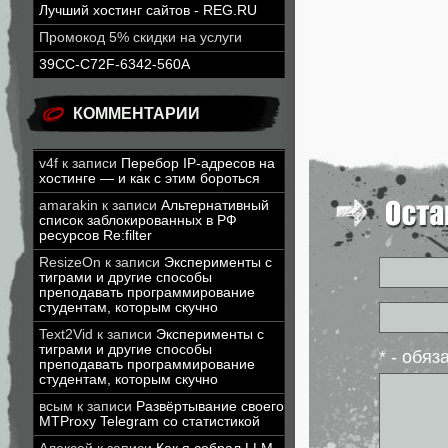
Лучший хостинг сайтов - REG.RU
Промокод 5% скидки на услуги
39CC-C72F-6342-560A
КОММЕНТАРИИ
v4f
к записи
Перебор IP-адресов на
хостинге — и как с этим бороться
amarakin
к записи
Альтернативный
список заблокированных в РФ
ресурсов Re:filter
ResizeOn
к записи
Эксперименты с
тиграми и другие способы
преподавать программирование
студентам, которым скучно
Text2Vid
к записи
Эксперименты с
тиграми и другие способы
* - обя
преподавать программирование
студентам, которым скучно
всым
к записи
Развёртывание своего
MTProxy Telegram со статистикой