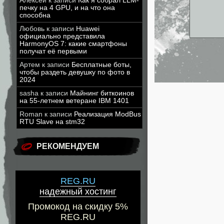
Алексей
к записи
Как я собрал LLM-
печку на 4 GPU, и на что она
способна
Любовь
к записи
Huawei
официально представила
HarmonyOS 7: какие смартфоны
получат её первыми
Артем
к записи
Бесплатные боты,
чтобы раздеть девушку по фото в
2024
sasha
к записи
Майнинг биткоинов
на 55-летнем ветеране IBM 1401
Roman
к записи
Реализация ModBus
RTU Slave на stm32
РЕКОМЕНДУЕМ
REG.RU
надежный хостинг
Промокод на скидку 5%
REG.RU