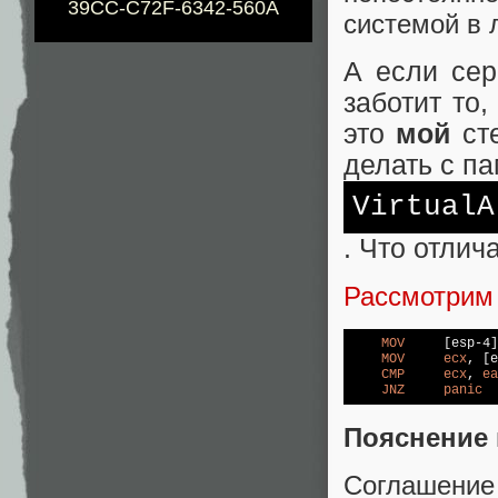
39CC-C72F-6342-560A
системой в 
А если сер
заботит то
это
мой
сте
делать с п
VirtualA
. Что отлич
Рассмотрим
MOV
[esp-4]
MOV
ecx
, 
[e
CMP
ecx
, 
ea
JNZ
panic
  
Пояснение 
Соглашение