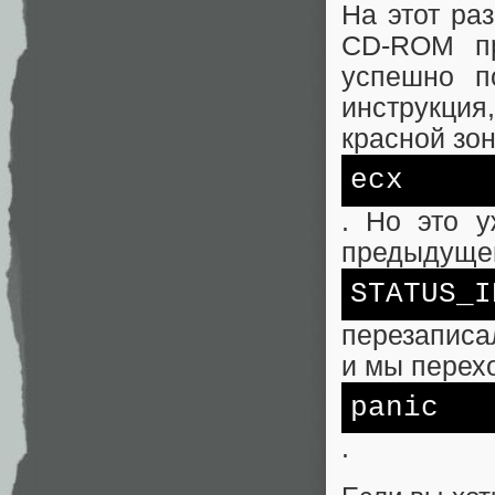
На этот ра
CD-ROM пр
успешно п
инструкция
красной зон
ecx
. Но это у
предыдущей
STATUS_I
перезаписа
и мы перех
panic
.