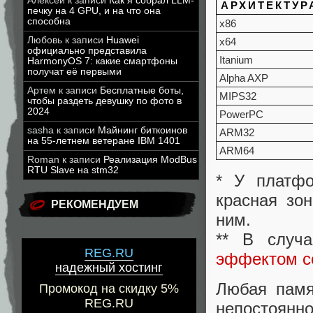
Алексей
к записи
Как я собрал LLM-
АРХИТЕКТУР
печку на 4 GPU, и на что она
способна
x86
Любовь
к записи
Huawei
x64
официально представила
Itanium
HarmonyOS 7: какие смартфоны
получат её первыми
Alpha AXP
Артем
к записи
Бесплатные боты,
MIPS32
чтобы раздеть девушку по фото в
2024
PowerPC
sasha
к записи
Майнинг биткоинов
ARM32
на 55-летнем ветеране IBM 1401
ARM64
Roman
к записи
Реализация ModBus
RTU Slave на stm32
* У платфо
красная зо
РЕКОМЕНДУЕМ
ним.
** В случ
REG.RU
эффектом с
надежный хостинг
Любая памя
Промокод на скидку 5%
REG.RU
непостоянно