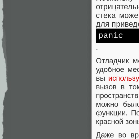
отрицател
стека може
для привед
panic
.
Отладчик м
удобное ме
вы
использу
вызов в том
пространст
можно было
функции. П
красной зон
Даже во вр