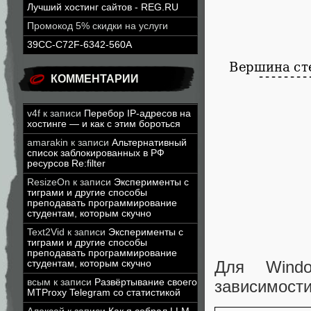
Лучший хостинг сайтов - REG.RU
Промокод 5% скидки на услуги
39CC-C72F-6342-560A
КОММЕНТАРИИ
v4f
к записи
Перебор IP-адресов на
хостинге — и как с этим бороться
amarakin
к записи
Альтернативный
список заблокированных в РФ
ресурсов Re:filter
ResizeOn
к записи
Эксперименты с
тиграми и другие способы
преподавать программирование
студентам, которым скучно
Text2Vid
к записи
Эксперименты с
тиграми и другие способы
преподавать программирование
Для Wind
студентам, которым скучно
всым
к записи
Развёртывание своего
зависимости
MTProxy Telegram со статистикой