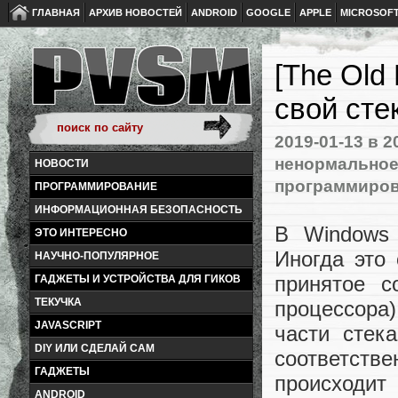
ГЛАВНАЯ
АРХИВ НОВОСТЕЙ
ANDROID
GOOGLE
APPLE
MICROSOF
[The Old
свой сте
2019-01-13
в 2
ненормальное
НОВОСТИ
программиро
ПРОГРАММИРОВАНИЕ
ИНФОРМАЦИОННАЯ БЕЗОПАСНОСТЬ
В Windows 
ЭТО ИНТЕРЕСНО
Иногда это 
НАУЧНО-ПОПУЛЯРНОЕ
принятое с
ГАДЖЕТЫ И УСТРОЙСТВА ДЛЯ ГИКОВ
ТЕКУЧКА
процессора
JAVASCRIPT
части стек
DIY ИЛИ СДЕЛАЙ САМ
соответств
ГАДЖЕТЫ
происходит
ANDROID