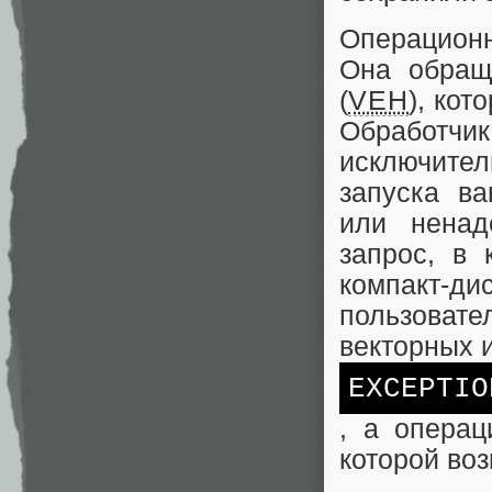
Операционн
Она обращ
(
VEH
), ко
Обработчик
исключител
запуска в
или ненад
запрос, в 
компакт-д
пользовател
векторных 
E
XCEPTIO
, а операц
которой во