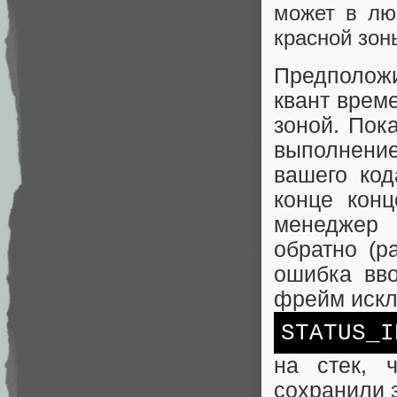
может в лю
красной зон
Предположи
квант врем
зоной. Пок
выполнени
вашего код
конце кон
менеджер 
обратно (p
ошибка вв
фрейм искл
STATUS_I
на стек, 
сохранили з