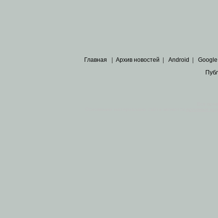
Главная
|
Архив новостей
|
Android
|
Google
Пуб
Все пра
Основными материалами сайта являются
архивные ко