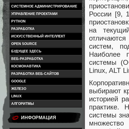
приостанов
СИСТЕМНОЕ АДМИНИСТРИРОВАНИЕ
России [9, 
УПРАВЛЕНИЕ ПРОЕКТАМИ
приостановк
PYTHON
на текущи
РАЗРАБОТКА
отличаются
ИСКУССТВЕННЫЙ ИНТЕЛЛЕКТ
OPEN SOURCE
систем, по
БУДУЩЕЕ ЗДЕСЬ
Наиболее п
ВЕБ-РАЗРАБОТКА
системы (О
КОСМОНАВТИКА
Linux, ALT L
РАЗРАБОТКА ВЕБ-САЙТОВ
Корпоратив
GOOGLE
ЖЕЛЕЗО
выбирают к
LINUX
историей р
АЛГОРИТМЫ
практике. 
системы зна
ИНФОРМАЦИЯ
множеств