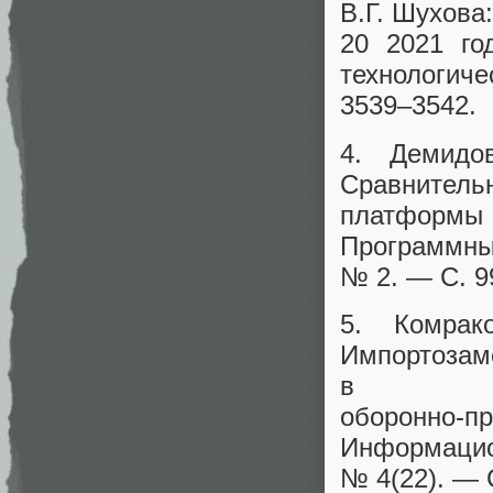
В.Г. Шухова
20 2021 го
технологич
3539–3542.
4. Демидо
Сравнитель
платформы
Программны
№ 2. — С. 9
5. Комра
Импортоз
в авиа
оборон
Информаци
№ 4(22). — 