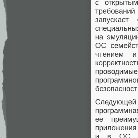
с открыты
требовани
запускает
специальных
на эмуляци
ОС семейств
чтением 
корректнос
проводимы
программ
безопасност
Следующей
программна
ее преиму
приложения 
и в ОС Li