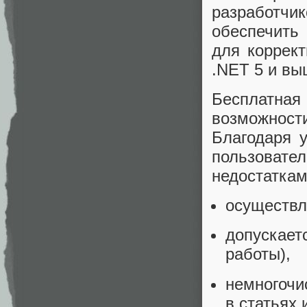
разработчи
обеспечить
для коррек
.NET 5 и вы
Бесплатна
возможности
Благодаря 
пользоват
недостаткам
осуществл
допускае
работы),
немногочи
в статьях 