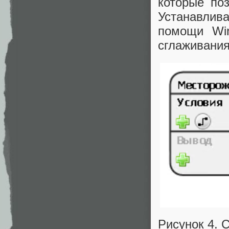
которые по
Устанавлив
помощи Win
сглаживания
Рисунок 4. 