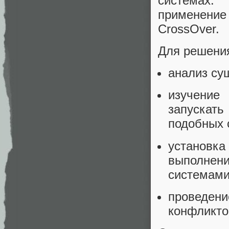
системах.
применение
CrossOver.
Для решени
анализ су
изучени
запускат
подобных 
установка
выполнени
системами
проведен
конфликто