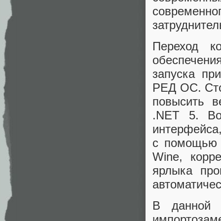
современно
затруднител
Переход к
обеспечен
запуска пр
РЕД ОС. Сто
повысить 
.NET 5. Во
интерфейса
с помощью 
Wine, корр
ярлыка про
автоматичес
В данной 
импортоз