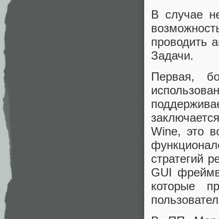
В случае н
возможнос
проводить 
Задачи.
Первая, бо
использова
поддержива
заключаетс
Wine, это 
функциона
стратегий р
GUI фреймв
которые п
пользовател