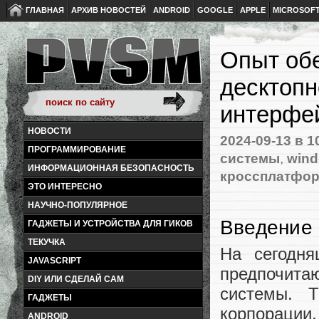
ГЛАВНАЯ
АРХИВ НОВОСТЕЙ
ANDROID
GOOGLE
APPLE
MICROSOF
Опыт об
десктопн
интерфе
НОВОСТИ
2024-09-13
в 1
ПРОГРАММИРОВАНИЕ
системы
,
win
ИНФОРМАЦИОННАЯ БЕЗОПАСНОСТЬ
кроссплатфор
ЭТО ИНТЕРЕСНО
НАУЧНО-ПОПУЛЯРНОЕ
Введение
ГАДЖЕТЫ И УСТРОЙСТВА ДЛЯ ГИКОВ
ТЕКУЧКА
На сегодня
JAVASCRIPT
предпочита
DIY ИЛИ СДЕЛАЙ САМ
системы. 
ГАДЖЕТЫ
корпорац
ANDROID