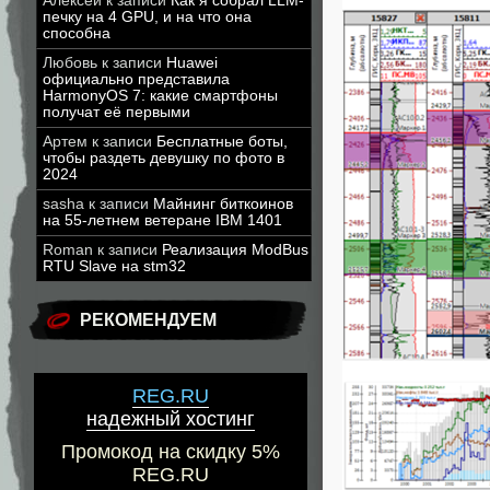
Алексей
к записи
Как я собрал LLM-
печку на 4 GPU, и на что она
способна
Любовь
к записи
Huawei
официально представила
HarmonyOS 7: какие смартфоны
получат её первыми
Артем
к записи
Бесплатные боты,
чтобы раздеть девушку по фото в
2024
sasha
к записи
Майнинг биткоинов
на 55-летнем ветеране IBM 1401
Roman
к записи
Реализация ModBus
RTU Slave на stm32
РЕКОМЕНДУЕМ
REG.RU
надежный хостинг
Промокод на скидку 5%
REG.RU