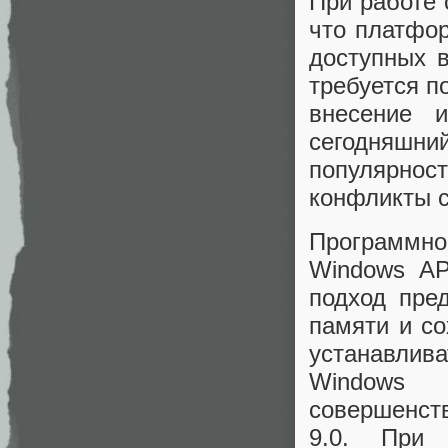
При работе 
что платфо
доступных в
требуется п
внесение 
сегодняшн
популярно
конфликты с
Программн
Windows AP
подход пре
памяти и со
устанавлив
Windows 
совершенств
9.0. При