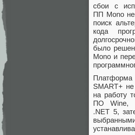
сбои с исп
ПП Mono не
поиск альт
кода про
долгосрочно
было решен
Mono и пере
программног
Платформа 
SMART+ не 
на работу т
ПО Wine, 
.NET 5, за
выбранны
устанавлива