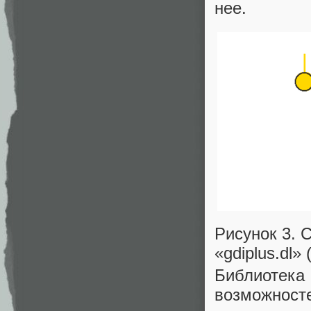
нее.
Рисунок 3. 
«gdiplus.dl» 
Библиотек
возможносте