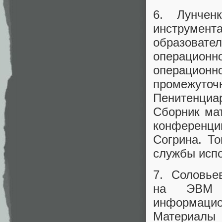
6. Лунчен
инструмен
образовате
операционн
операционн
промежут
Пенитенциа
Сборник ма
конференци
Согрина. Т
службы испо
7. Соловье
на ЭВМ п
информаци
Материалы