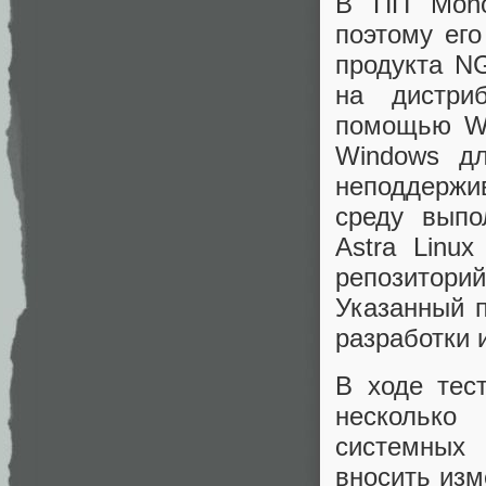
В ПП Mono 
поэтому ег
продукта N
на дистри
помощью WS
Windows дл
неподдержи
среду выпо
Astra Linu
репозитори
Указанный п
разработки 
В ходе тес
несколько
системных
вносить из