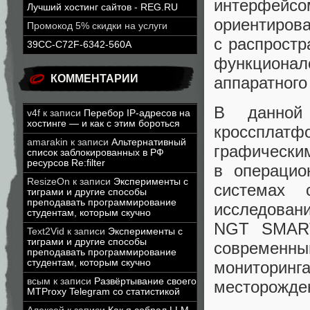
интерфейс
Лучший хостинг сайтов - REG.RU
ориентирова
Промокод 5% скидки на услуги
с распрост
39CC-C72F-6342-560A
функционал
КОММЕНТАРИИ
аппаратного
В данной 
v4f
к записи
Перебор IP-адресов на
хостинге — и как с этим бороться
кросспла
amarakin
к записи
Альтернативный
графическим
список заблокированных в РФ
ресурсов Re:filter
в операцио
ResizeOn
к записи
Эксперименты с
системах 
тиграми и другие способы
преподавать программирование
исследова
студентам, которым скучно
NGT SMART
Text2Vid
к записи
Эксперименты с
тиграми и другие способы
современны
преподавать программирование
студентам, которым скучно
монитори
всым
к записи
Развёртывание своего
месторожде
MTProxy Telegram со статистикой