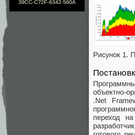
39CC-C72F-6342-560A
Рисунок 1.
Постанов
Программны
объектно-ор
.Net Frame
программног
переход на
разработчи
готового ре