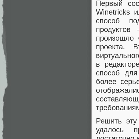
Первый сос
Winetricks 
способ по
продуктов
произошло 
проекта. 
виртуальн
в редактор
способ дл
более серь
отображали
составляю
требованиям
Решить эту
удалось п
достаточно 