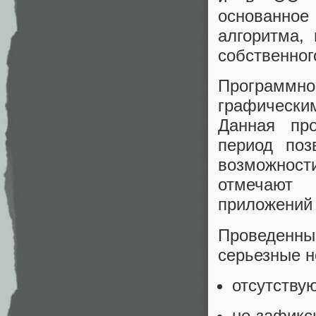
основанное
алгоритма,
собственного
Программно
графическ
Данная пр
период поз
возможнос
отмечают
приложений 
Проведенн
серьезные н
отсутству
не зафикс