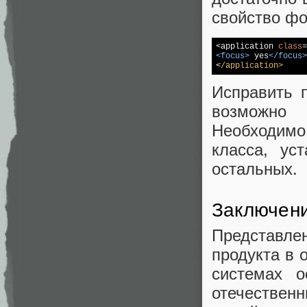
свойство фо
<application 
class
=
<
focus
>
 yes
</
focus
>

<
/application>
Исправить 
возможно
Необходимо
класса, ус
остальных.
Заключен
Представле
продукта в 
системах о
отечестве