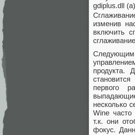
gdiplus.dll (а
Сглаживани
изменив на
включить с
сглаживани
Следующим 
управление
продукта. 
становится
первого р
выпадающи
несколько с
Wine часто
т.к. они от
фокус. Дан