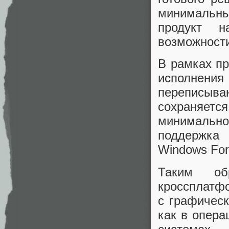
минимальны
продукт н
возможности
В рамках пр
исполнения
переписыван
сохраняет
минимально
поддержка
Windows For
Таким об
кроссплатф
с графичес
как в опера