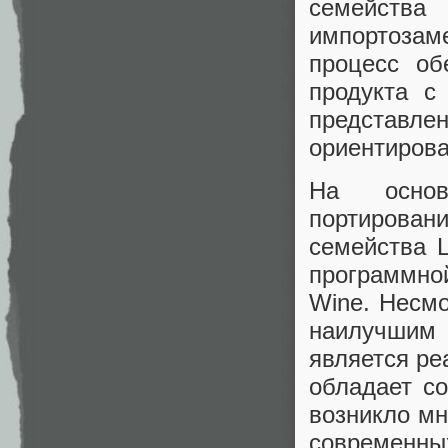
семейств
импортозам
процесс об
продукта с
представ
ориентирова
На основ
портирова
семейства L
программно
Wine. Несмо
наилучшим
является ре
обладает со
возникло мн
современ