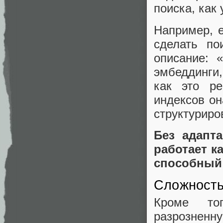
поиска, как
Например, е
сделать п
описание: 
эмбеддинги,
как это ре
индексов он
структуриро
Без адапт
работает к
способный 
Сложность
Кроме то
разрознен