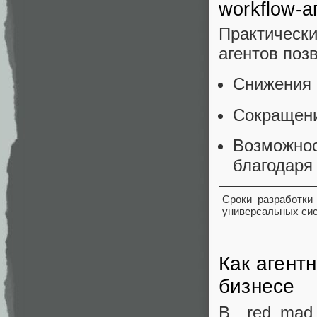
workflow-а
Практическ
агентов поз
Снижения 
Сокращени
Возможно
благодаря
Сроки разработки
универсальных си
Как агент
бизнесе
В red_mad