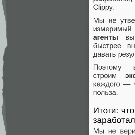
Clippy.
Мы не утве
измерим
агенты
вы
быстрее в
давать резу
Поэтому 
строим
эк
каждого — ч
польза.
Итоги: чт
заработа
Мы не вери