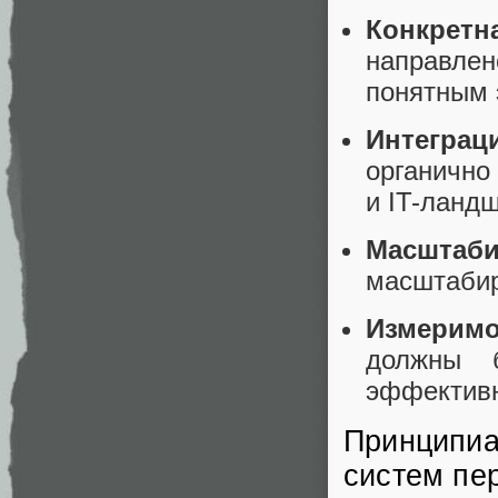
Конкретн
направле
понятным 
Интеграц
органично
и IT-ланд
Масштаби
масштабир
Измеримо
должны 
эффективн
Принципиа
систем пе