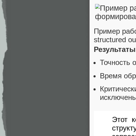
Пример рабо
structured o
Результаты
Точность 
Время обр
Критичес
исключен
Этот к
струк