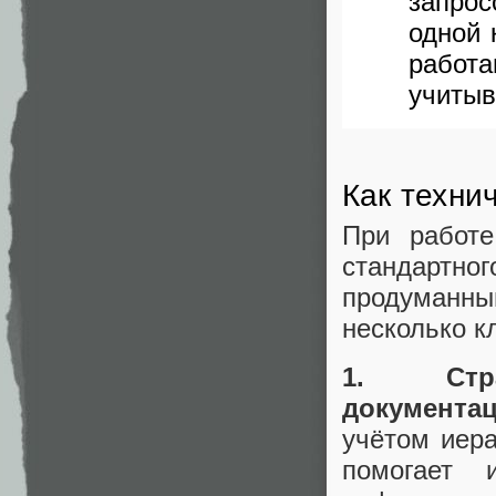
запрос
одной 
работ
учитыв
Как техни
При работе
стандартн
продуманн
несколько к
1. Стр
документац
учётом иера
помогает 