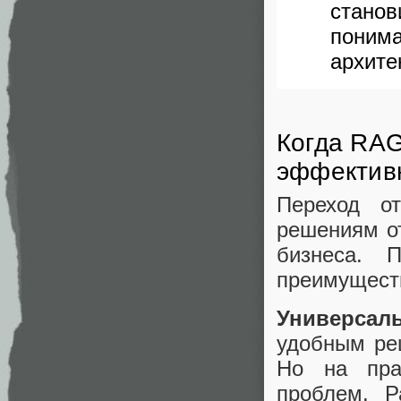
стано
поним
архите
Когда RAG
эффектив
Переход о
решениям о
бизнеса.
преимущест
Универсал
удобным ре
Но на пра
проблем. Р