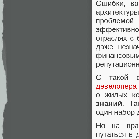
Ошибки, во
архитектур
проблемо
эффективно
отраслях с
даже незна
финансовы
репутацион
С такой с
девелопера
о жилых к
знаний
. Та
один набор
Но на пра
путаться в