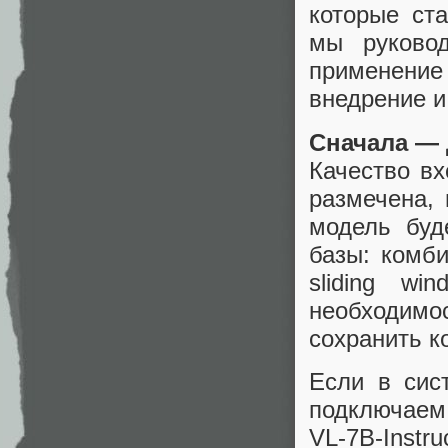
которые ст
мы руковод
применени
внедрение и
Сначала —
Качество вх
размечена, 
модель буд
базы: комби
sliding win
необходимос
сохранить ко
Если в сис
подключаем
VL-7B-Inst