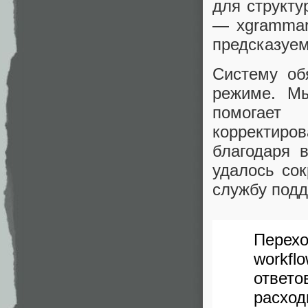
для структ
— xgrammar
предсказуем
Систему об
режиме. М
помогает
корректиро
благодаря 
удалось сок
службу подд
Перех
workfl
ответо
расхо