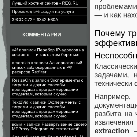
Лучший хостинг сайтов - REG.RU
проблемами
Промокод 5% скидки на услуги
— и как нах
39CC-C72F-6342-560A
Почему тр
КОММЕНТАРИИ
эффективн
v4f
к записи
Перебор IP-адресов на
Неспособн
хостинге — и как с этим бороться
amarakin
к записи
Альтернативный
Классическ
список заблокированных в РФ
ресурсов Re:filter
задачами, 
ResizeOn
к записи
Эксперименты с
технически 
тиграми и другие способы
преподавать программирование
студентам, которым скучно
Например
Text2Vid
к записи
Эксперименты с
документ
тиграми и другие способы
преподавать программирование
разбита на 
студентам, которым скучно
извлечен
всым
к записи
Развёртывание своего
extraction
MTProxy Telegram со статистикой