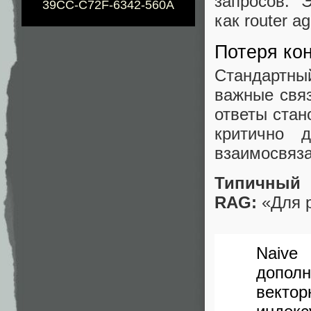
запросов. 
39CC-C72F-6342-560A
как router a
Потеря ко
Стандартны
важные связ
ответы стан
критично 
взаимосвяз
Типичный
RAG:
«Для р
Naive
дополн
вектор