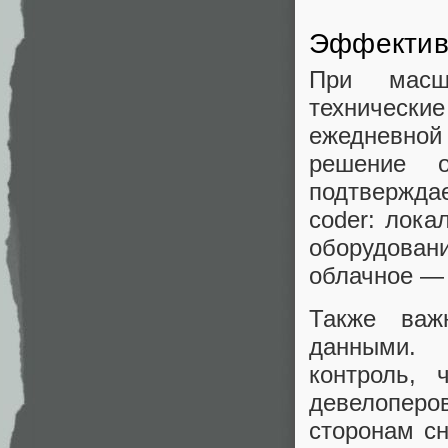
Эффективн
При масшт
технические
ежедневно
решение о
подтверждае
coder: лока
оборудован
облачное — 
Также важ
данными. 
контроль, 
девелоперо
сторонам сн