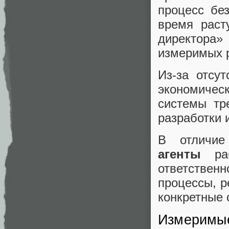
процесс бе
время раст
директора»
измеримых р
Из-за отсу
экономиче
системы тр
разработки 
В отличие
агенты
раб
ответственн
процессы, р
конкретные 
Измеримые