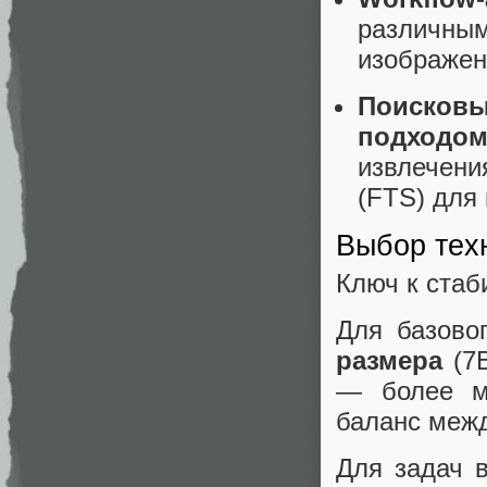
различны
изображен
Поиск
подход
извлечени
(FTS) для
Выбор тех
Ключ к стаб
Для базово
размера
(7B
— более м
баланс межд
Для задач 