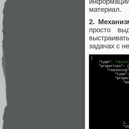
информации
материал.
2. Механиз
просто вы
выстраиват
задачах с н
{

"type"
: 
"object
"properties"
: {

"reasoning"
"type"
:
"proper
"qu
                   
                   
                },

"in