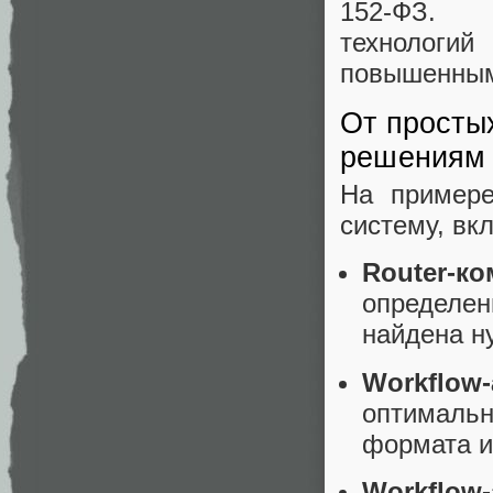
152-ФЗ.
технолог
повышенным
От просты
решениям
На пример
систему, в
Router-к
определе
найдена н
Workflow
оптимальн
формата и
Workflow