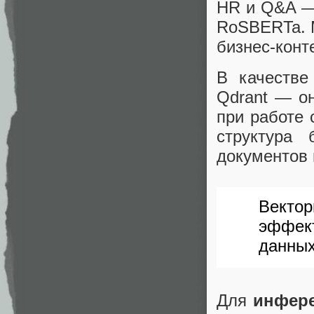
HR и Q&A — m
RoSBERTa. 
бизнес-конт
В качеств
Qdrant — он
при работе 
структура
документов 
Вект
эффек
данных
Для
инфер