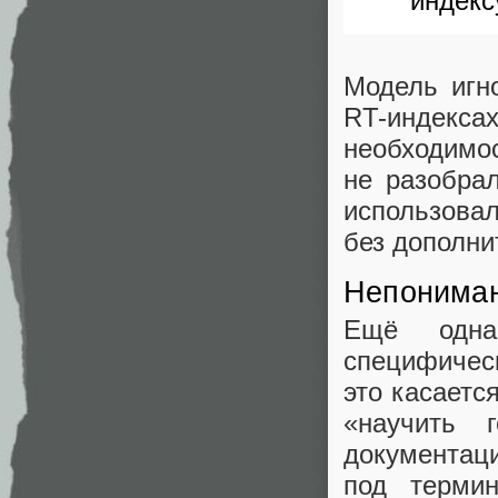
индекс
Модель игно
RT-индексах
необходимос
не разобра
использовал
без дополни
Непониман
Ещё одна
специфическ
это касаетс
«научить 
документаци
под терми