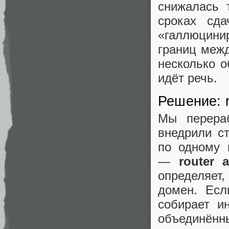
снижалась 
сроках сд
«галлюцини
границ межд
несколько о
идёт речь.
Решение: r
Мы перераб
внедрили с
по одному 
—
router 
определяет,
домен. Есл
собирает и
объединённы