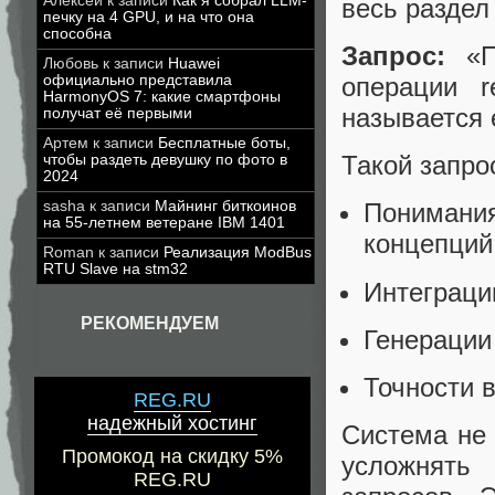
Алексей
к записи
Как я собрал LLM-
весь раздел
печку на 4 GPU, и на что она
способна
Запрос:
«По
Любовь
к записи
Huawei
официально представила
операции r
HarmonyOS 7: какие смартфоны
называется 
получат её первыми
Артем
к записи
Бесплатные боты,
Такой запро
чтобы раздеть девушку по фото в
2024
sasha
к записи
Майнинг биткоинов
Понимани
на 55-летнем ветеране IBM 1401
концепций
Roman
к записи
Реализация ModBus
RTU Slave на stm32
Интеграци
РЕКОМЕНДУЕМ
Генерации
Точности 
REG.RU
надежный хостинг
Система не 
Промокод на скидку 5%
усложнять
REG.RU