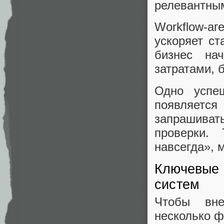
релевантны
Workflow-а
ускоряет ст
бизнес на
затратами, 
Одно успе
появляетс
запрашива
проверки.
навсегда», 
Ключевые 
систем
Чтобы вне
несколько ф