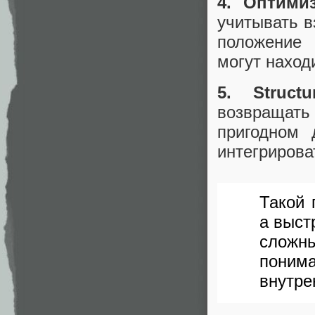
4. Оптими
учитывать в
положение 
могут наход
5. Struct
возвращат
пригодном 
интегрирова
Такой 
а выст
сложн
поним
внутре