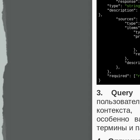
"response"
:
"type"
: 
"string
"description"
: 
},

"sources"
: 
"type"
:
"items"
"ty
"pr
                },

"re
            },

"descri
        },

    },

"required"
: [
"r
}
3. Query 
пользовате
контекста
особенно в
термины и п