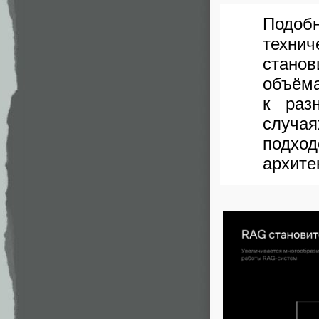
Подоб
технич
станов
объём
к раз
случа
подхо
архите