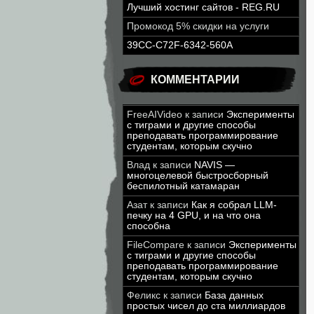
Лучший хостинг сайтов - REG.RU
Промокод 5% скидки на услуги
39CC-C72F-6342-560A
КОММЕНТАРИИ
FreeAIVideo
к записи
Эксперименты
с тиграми и другие способы
преподавать программирование
студентам, которым скучно
Влад
к записи
NAVIS —
многоцелевой быстросборный
беспилотный катамаран
Азат
к записи
Как я собрал LLM-
печку на 4 GPU, и на что она
способна
FileCompare
к записи
Эксперименты
с тиграми и другие способы
преподавать программирование
студентам, которым скучно
Феликс
к записи
База данных
простых чисел до ста миллиардов