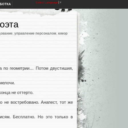
Select Language
▼
АБОТКА
оэта
дование
,
управление персоналом
,
юмор
ка по геометрии… Потом двустишия,
 мелочи.
конца не оттерто.
 не востребовано. Анапест, тот же
сям. Бесплатно. Но это только в