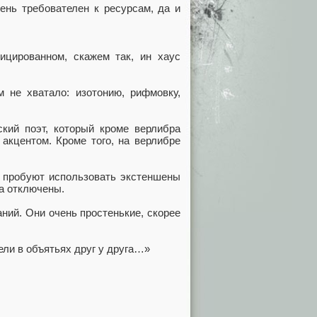
чень требователен к ресурсам, да и
ицированном, скажем так, ин хаус
 не хватало: изотонию, рифмовку,
кий поэт, который кроме верлибра
 акцентом. Кроме того, на верлибре
е пробуют использовать экстеншены
ка отключены.
аний. Они очень простенькие, скорее
ели в объятьях друг у друга…»