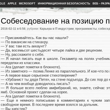
GLE
APPLE
MICROSOFT
ИНФОРМАЦИОННАЯ БЕЗОПАСНОСТЬ
ВЕБ – РАЗР
Cобеседование на позицию п
2016-02-11
в 6:56
, рубрики:
Карьера в IT-индустрии
,
программисты
,
собесе
— Присаживайтесь. Как вы нас нашли?
— По вакансии на стихахру.
— У вас там есть аккаунт?
— Да, восемьсот шестьдесят четыре лайка и две рецензии.
— Ну, расскажите о себе.
— Я начал писать еще в школе. Гекзаметр на полях учебни
переделки из классики.
— Ага (делает пометки в блокноте).
— Из заметного — поэма Ленке из параллельного. И кое-что по
— А первое ваше серьезное стихотверение?
— «Урбанист ты дядя Петя», на стене подъезда. До сих пор до 
— А на чем вообще доводилось писать?
— Я больше всего люблю амфибрахий, но, знаете, сейчас это
ямб. Основной проект сделан на хорее.
— Ага (делает пометки в блокноте).
— Еще я немного пописываю в комментариях к чужим запи
свободное время. В последнее время взялся за дольник.
— Вы хипстер?