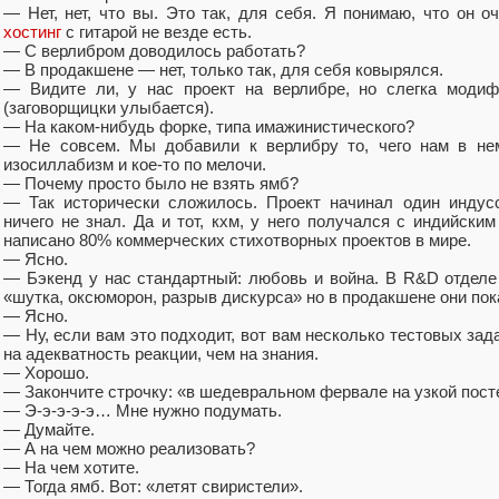
— Нет, нет, что вы. Это так, для себя. Я понимаю, что он о
хостинг
с гитарой не везде есть.
— С верлибром доводилось работать?
— В продакшене — нет, только так, для себя ковырялся.
— Видите ли, у нас проект на верлибре, но слегка модиф
(заговорщицки улыбается).
— На каком-нибудь форке, типа имажинистического?
— Не совсем. Мы добавили к верлибру то, чего нам в нем
изосиллабизм и кое-то по мелочи.
— Почему просто было не взять ямб?
— Так исторически сложилось. Проект начинал один индусс
ничего не знал. Да и тот, кхм, у него получался с индийским
написано 80% коммерческих стихотворных проектов в мире.
— Ясно.
— Бэкенд у нас стандартный: любовь и война. В R&D отдел
«шутка, оксюморон, разрыв дискурса» но в продакшене они по
— Ясно.
— Ну, если вам это подходит, вот вам несколько тестовых зад
на адекватность реакции, чем на знания.
— Хорошо.
— Закончите строчку: «в шедевральном фервале на узкой пост
— Э-э-э-э-э… Мне нужно подумать.
— Думайте.
— А на чем можно реализовать?
— На чем хотите.
— Тогда ямб. Вот: «летят свиристели».