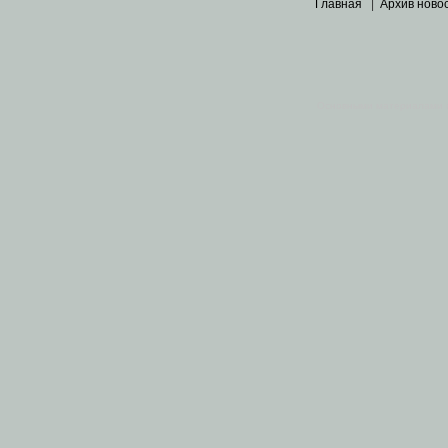
Главная
|
Архив ново
Основными материалами 