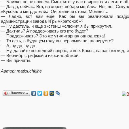
— Близко, но не совсем. Смотрите: у вас свиристели летят в об
— Да-да, сейчас. Вот, на хорее: «ёбари мете́ли». Нет, нет. Секу
«Куковали метрдотели». Ой, лишняя стопа. Момент…
— Ладно, вот вам еще. Как бы вы реализовали поздра
администрации завода «Грымкратсноб»?
— Ну дактиль, и еще экстенш «слюни» я бы прикрутил.
— Дактиль? А поддерживать его кто будет?
— Поддерживать? Это же утилитарная однодневка!
— То есть, в будущем году вы первомая не планируете?
— А, ну да, ну да.
— Ну, давайте последний вопрос, и все. Каков, на ваш взгляд,
— Верлибр с рифмой и изосиллабикой.
— Вы приняты.
Автор: matiouchkine
Поделиться…