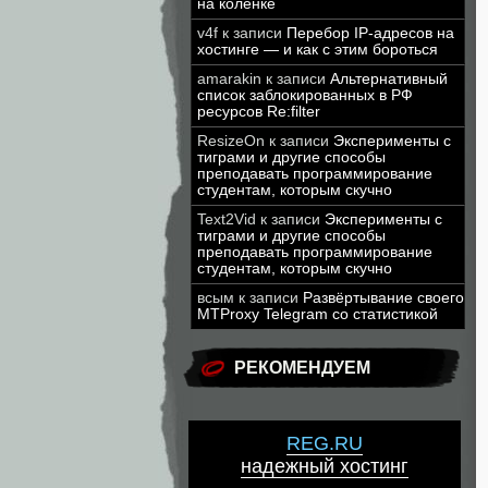
на коленке
v4f
к записи
Перебор IP-адресов на
хостинге — и как с этим бороться
amarakin
к записи
Альтернативный
список заблокированных в РФ
ресурсов Re:filter
ResizeOn
к записи
Эксперименты с
тиграми и другие способы
преподавать программирование
студентам, которым скучно
Text2Vid
к записи
Эксперименты с
тиграми и другие способы
преподавать программирование
студентам, которым скучно
всым
к записи
Развёртывание своего
MTProxy Telegram со статистикой
РЕКОМЕНДУЕМ
REG.RU
надежный хостинг