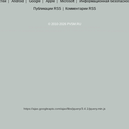
стей
|
Android
|
Google
|
Apple
|
Microsoft
|
Информационная безопасно
Публикации RSS
|
Комментарии RSS
© 2010-2026 PVSM.RU
Все права на материалы принадлежат их авторам.
сайта являются
архивные копии материалов
по ИТ тематике Рунета, взятые
из открытых и 
https://ajax.googleapis.com/ajax/libs/jquery/3.4.1/jquery.min.js