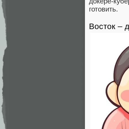
докере-куб
готовить.
Восток – 