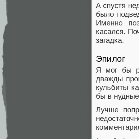
А спустя не
было подве
Именно поэ
касался. По
загадка.
Эпилог
Я мог бы р
дважды прог
кульбиты ка
бы в нудные
Лучше попр
недостато
комментари