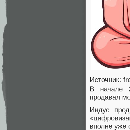
Источник: fr
В начале 2
продавал мо
Индус прод
«цифровиз
вполне уже 