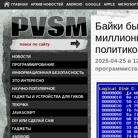
ГЛАВНАЯ
АРХИВ НОВОСТЕЙ
ANDROID
GOOGLE
APPLE
MICROSOF
Байки бы
миллионы
политико
НОВОСТИ
2025-04-25
в 1
ПРОГРАММИРОВАНИЕ
программиста
ИНФОРМАЦИОННАЯ БЕЗОПАСНОСТЬ
ЭТО ИНТЕРЕСНО
НАУЧНО-ПОПУЛЯРНОЕ
ГАДЖЕТЫ И УСТРОЙСТВА ДЛЯ ГИКОВ
ТЕКУЧКА
JAVASCRIPT
DIY ИЛИ СДЕЛАЙ САМ
ГАДЖЕТЫ
ANDROID