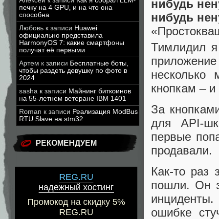
Алексей
к записи
Как я собрал LLM-
нибудь нен
печку на 4 GPU, и на что она
нибудь нену
способна
Любовь
к записи
Huawei
«Простоква
официально представила
HarmonyOS 7: какие смартфоны
Тимлидил я 
получат её первыми
приложение 
Артем
к записи
Бесплатные боты,
чтобы раздеть девушку по фото в
несколько 
2024
кнопкам – и
sasha
к записи
Майнинг биткоинов
на 55-летнем ветеране IBM 1401
За кнопкам
Roman
к записи
Реализация ModBus
RTU Slave на stm32
для API-шк
первые попа
РЕКОМЕНДУЕМ
продавали.
Как-то раз 
REG.RU
пошли. Он з
надежный хостинг
инциденты.
Промокод на скидку 5%
ошибке сту
REG.RU