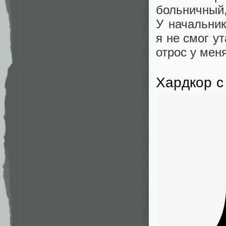
больничный,
У начальник
я не смог у
отрос у мен
Хардкор с