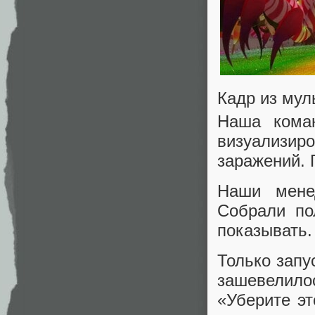
Кадр из му
Наша коман
визуализир
заражений. 
Наши мене
Собрали по
показывать.
Только запу
зашевелилос
«Уберите эт