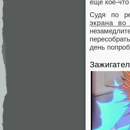
еще кое-что 
Судя по р
экрана во
незамедлит
пересобрат
день попроб
Зажигател