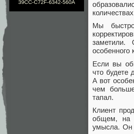
39CC-C72F-6342-560A
образовалис
количествах
Мы быстро
корректир
заметили. 
особенного 
Если вы об
что будете 
А вот особе
чем больше
тапал.
Клиент про
общем, на 
умысла. Он 