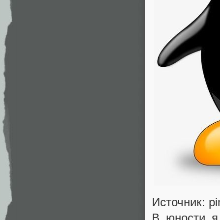
Источник: pi
В юности я