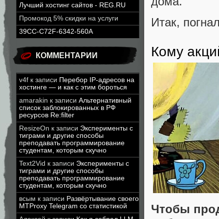
дома.
Лучший хостинг сайтов - REG.RU
Промокод 5% скидки на услуги
Итак, погнал
39CC-C72F-6342-560A
Кому акци
КОММЕНТАРИИ
v4f
к записи
Перебор IP-адресов на
хостинге — и как с этим бороться
amarakin
к записи
Альтернативный
список заблокированных в РФ
ресурсов Re:filter
ResizeOn
к записи
Эксперименты с
тиграми и другие способы
преподавать программирование
студентам, которым скучно
Text2Vid
к записи
Эксперименты с
тиграми и другие способы
преподавать программирование
студентам, которым скучно
всым
к записи
Развёртывание своего
MTProxy Telegram со статистикой
Чтобы прод