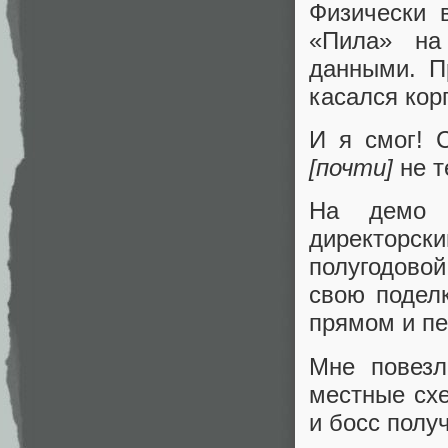
Физически 
«Пила» на
данными. П
касался кор
И я смог! 
[почти]
не т
На демо 
директорс
полугодово
свою поделк
прямом и п
Мне повезл
местные схе
и босс полу