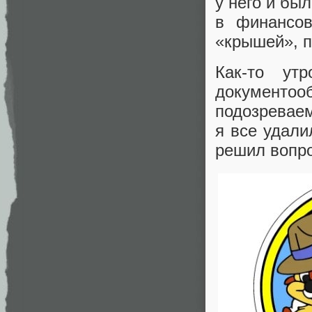
у него и бы
в финансов
«крышей», п
Как-то ут
документооб
подозреваем
я все удали
решил вопро