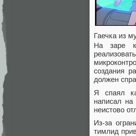
Гаечка из м
На заре к
реализоват
микроконт
создания р
должен спра
Я спаял ка
написал на
неистово от
Из-за огран
тимлид прив