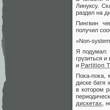
Линуксу. Ск
раздел на д
Пингвин че
получил соо
«Non-system 
Я подумал: 
грузиться и
и
Partition 
Пока-пока, 
диске батя 
в котором р
периодичес
дискетах
, 