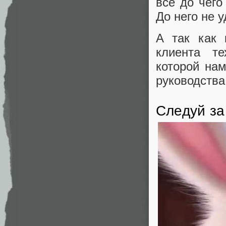
все до чего
До него не 
А так как 
клиента те
которой на
руководства
Следуй за