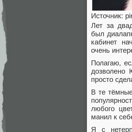
Источник: pi
Лет за два
был диалапн
кабинет на
очень интер
Полагаю, ес
дозволено 
просто сдел
В те тёмны
популярност
любого цве
манил к се
Я с нетерп