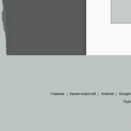
Главная
|
Архив новостей
|
Android
|
Google
Пуб
Все пра
Основными материалами сайта являются
архивные ко