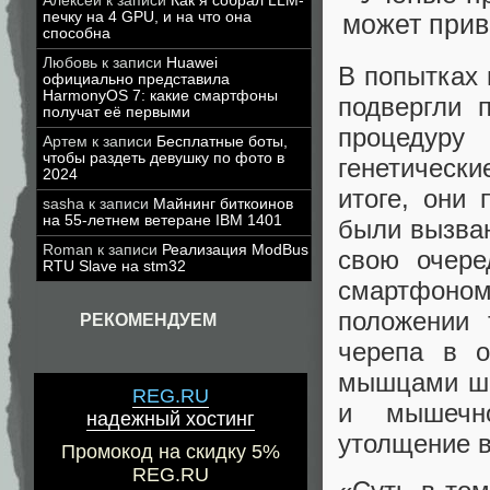
Алексей
к записи
Как я собрал LLM-
печку на 4 GPU, и на что она
способна
Любовь
к записи
Huawei
В попытках 
официально представила
HarmonyOS 7: какие смартфоны
подвергли 
получат её первыми
процедур
Артем
к записи
Бесплатные боты,
чтобы раздеть девушку по фото в
генетическ
2024
итоге, они
sasha
к записи
Майнинг биткоинов
на 55-летнем ветеране IBM 1401
были вызван
Roman
к записи
Реализация ModBus
свою очере
RTU Slave на stm32
смартфоном
положении 
РЕКОМЕНДУЕМ
черепа в о
мышцами шеи
REG.RU
и мышечно
надежный хостинг
утолщение в
Промокод на скидку 5%
REG.RU