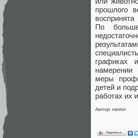
или животно
прошлого в
воспринята
По больше
недостат
результата
специалист
графиках 
намерении 
меры профи
детей и под
работах их 
Автор: nanton
Поделиться…