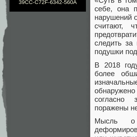
«Суть в том
39CC-C72F-6342-560A
себе, она 
нарушений о
считают, ч
предотврати
следить за
подушки под
В 2018 год
более обш
изначальны
обнаружено
согласно 
поражены не
Мысль о
деформиров