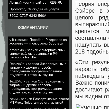
Теория впе
Лучший хостинг сайтов - REG.RU
Промокод 5% скидки на услуги
Сэйерс в х
39CC-C72F-6342-560A
целого ря
выпирающий
КОММЕНТАРИИ
крепятся 
составляла 
v4f
к записи
Перебор IP-адресов на
нащупать в
хостинге — и как с этим бороться
amarakin
к записи
Альтернативный
218 подобны
список заблокированных в РФ
ресурсов Re:filter
«Эти резул
ResizeOn
к записи
Эксперименты с
наросты об
тиграми и другие способы
преподавать программирование
наблюдать 
студентам, которым скучно
Важно пони
Text2Vid
к записи
Эксперименты с
тиграми и другие способы
достигают р
преподавать программирование
студентам, которым скучно
мы видим от
всым
к записи
Развёртывание своего
MTProxy Telegram со статистикой