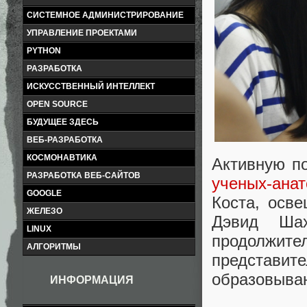
СИСТЕМНОЕ АДМИНИСТРИРОВАНИЕ
УПРАВЛЕНИЕ ПРОЕКТАМИ
PYTHON
РАЗРАБОТКА
ИСКУССТВЕННЫЙ ИНТЕЛЛЕКТ
OPEN SOURCE
БУДУЩЕЕ ЗДЕСЬ
ВЕБ-РАЗРАБОТКА
КОСМОНАВТИКА
Активную п
РАЗРАБОТКА ВЕБ-САЙТОВ
ученых-ана
GOOGLE
Коста, осв
ЖЕЛЕЗО
Дэвид Ша
LINUX
продолжите
АЛГОРИТМЫ
представ
образовываю
ИНФОРМАЦИЯ