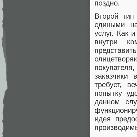
поздно.
Второй тип
едиными н
услуг. Как 
внутри ко
представит
олицетворяю
покупателя
заказчики 
требует, в
попытку уд
данном слу
функциониру
идея предо
производим