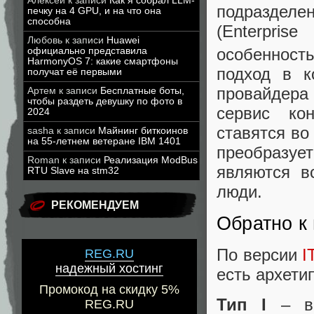
Алексей
к записи
Как я собрал LLM-
подразделе
печку на 4 GPU, и на что она
способна
(Enterpri
Любовь
к записи
Huawei
особенность
официально представила
HarmonyOS 7: какие смартфоны
подход в к
получат её первыми
провайдера 
Артем
к записи
Бесплатные боты,
чтобы раздеть девушку по фото в
сервис ко
2024
ставятся во
sasha
к записи
Майнинг биткоинов
на 55-летнем ветеране IBM 1401
преобразуе
Roman
к записи
Реализация ModBus
являются в
RTU Slave на stm32
люди.
РЕКОМЕНДУЕМ
Обратно к
По версии
I
REG.RU
надежный хостинг
есть архети
Промокод на скидку 5%
Тип I
– вн
REG.RU