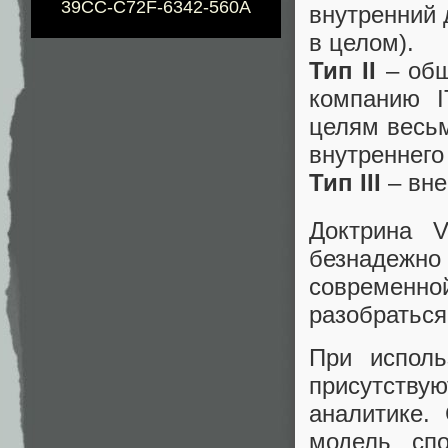
39CC-C72F-6342-560A
внутренний 
в целом).
Тип II
– общ
компанию I
целям весьм
внутреннего
Тип III
– вне
Доктрина V
безнадежно
современн
разобраться
При исполь
присутств
аналитике.
модель спо