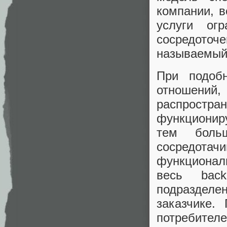
компании, 
услуги ог
сосредото
называемый 
При подоб
отношений,
распрост
функционир
тем боль
сосредотачи
функциональ
весь bac
подразделе
заказчике.
потребител