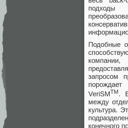
весь back-
подходы
преобраз
консерват
информацио
Подобные о
способств
компании,
предоставл
запросом п
порождает
TM
VeriSM
. 
между отдел
культура. Э
подразделе
конечного п