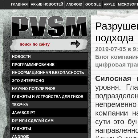
ГЛАВНАЯ
АРХИВ НОВОСТЕЙ
ANDROID
GOOGLE
APPLE
MICROSOF
Разрушен
подхода
2019-07-05
в 9
Блог компани
НОВОСТИ
цифровая тр
ПРОГРАММИРОВАНИЕ
ИНФОРМАЦИОННАЯ БЕЗОПАСНОСТЬ
Силосная 
ЭТО ИНТЕРЕСНО
уровня. Гл
НАУЧНО-ПОПУЛЯРНОЕ
подраздел
ГАДЖЕТЫ И УСТРОЙСТВА ДЛЯ ГИКОВ
непременно
ТЕКУЧКА
компании н
JAVASCRIPT
сути это бу
DIY ИЛИ СДЕЛАЙ САМ
направленно
ГАДЖЕТЫ
ANDROID