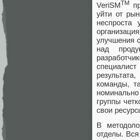
TM
VeriSM
пр
уйти от ры
неспроста 
организаци
улучшения с
над проду
разработчи
специалис
результата
команды, та
номинальн
группы четк
свои ресурс
В методоло
отделы. Вся