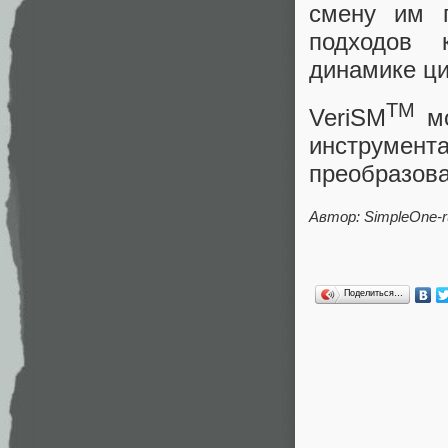
смену им 
подходов 
динамике ц
TM
VeriSM
мо
инструме
преобразова
Автор: SimpleOne-r
Поделиться…