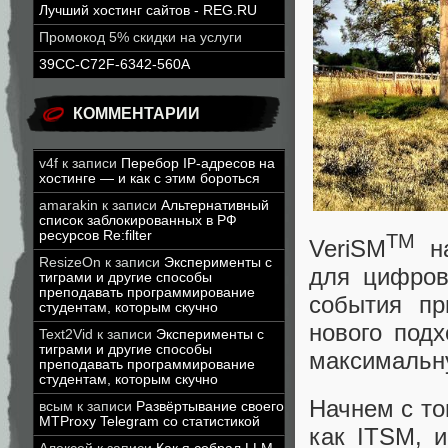
Лучший хостинг сайтов - REG.RU
Промокод 5% скидки на услуги
39CC-C72F-6342-560A
КОММЕНТАРИИ
v4f
к записи
Перебор IP-адресов на
хостинге — и как с этим бороться
amarakin
к записи
Альтернативный
список заблокированных в РФ
ресурсов Re:filter
TM
VeriSM
на
ResizeOn
к записи
Эксперименты с
для цифров
тиграми и другие способы
преподавать программирование
события пр
студентам, которым скучно
нового подх
Text2Vid
к записи
Эксперименты с
тиграми и другие способы
максимальн
преподавать программирование
студентам, которым скучно
Начнем с то
всым
к записи
Развёртывание своего
MTProxy Telegram со статистикой
как ITSM, 