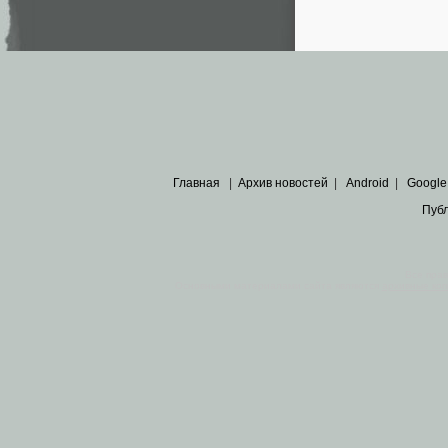
Главная
|
Архив новостей
|
Android
|
Google
Пуб
Все пра
Основными материалами сайта являются
архивные ко