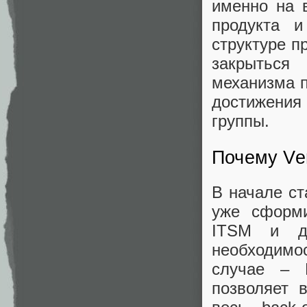
именно на 
продукта и
структуре п
закрыться
механизма п
достижения 
группы.
Почему Ve
В начале ст
уже сформи
ITSM и др
необходим
случае – 
позволяет 