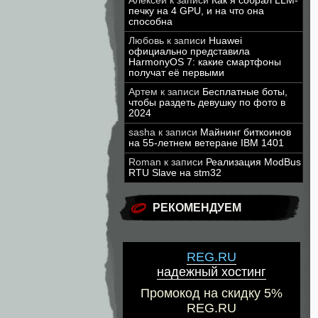
Алексей
к записи
Как я собрал LLM-
печку на 4 GPU, и на что она
способна
Любовь
к записи
Huawei
официально представила
HarmonyOS 7: какие смартфоны
получат её первыми
Артем
к записи
Бесплатные боты,
чтобы раздеть девушку по фото в
2024
sasha
к записи
Майнинг биткоинов
на 55-летнем ветеране IBM 1401
Roman
к записи
Реализация ModBus
RTU Slave на stm32
РЕКОМЕНДУЕМ
REG.RU
надежный хостинг
Промокод на скидку 5%
REG.RU