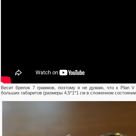
Весит брелок 7 граммов, поэтому я не думаю, что к Plan V
больших габаритов (размеры 4,5*1*1 см в сложенном состоянии