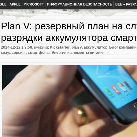
GLE
APPLE
MICROSOFT
ИНФОРМАЦИОННАЯ БЕЗОПАСНОСТЬ
ВЕБ – РАЗР
Plan V: резервный план на с
разрядки аккумулятора смар
2014-12-12
в 9:58
, рубрики:
Kickstarter
,
plan v
,
аккумулятор
,
Блог компании
краудсорсинг
,
смартфоны
,
Энергия и элементы питания