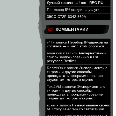
Лучший хостинг сайтов - REG.RU
Промокод 5% скидки на услуги
39CC-C72F-6342-560A
КОММЕНТАРИИ
v4f
к записи
Перебор IP-адресов на
хостинге — и как с этим бороться
amarakin
к записи
Альтернативный
список заблокированных в РФ
ресурсов Re:filter
ResizeOn
к записи
Эксперименты с
тиграми и другие способы
преподавать программирование
студентам, которым скучно
Text2Vid
к записи
Эксперименты с
тиграми и другие способы
преподавать программирование
студентам, которым скучно
всым
к записи
Развёртывание своего
MTProxy Telegram со статистикой