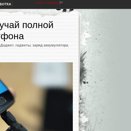
Select Language
▼
АБОТКА
лучай полной
тфона
 Даджет
,
гаджеты
,
заряд аккумулятора
,