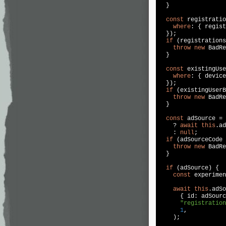
  }

const
 registratio
where
: { regist
  });

if
 (registrations
throw
new
 BadRe
  }

const
 existingUse
where
: { device
  });

if
 (existingUserB
throw
new
 BadRe
  }

const
 adSource = 
    ? 
await
this
.ad
    : 
null
;

if
 (adSourceCode 
throw
new
 BadRe
  }

if
 (adSource) {

const
 experimen
await
this
.adSo
      { id: adSourc
"registration
1
,

    );
