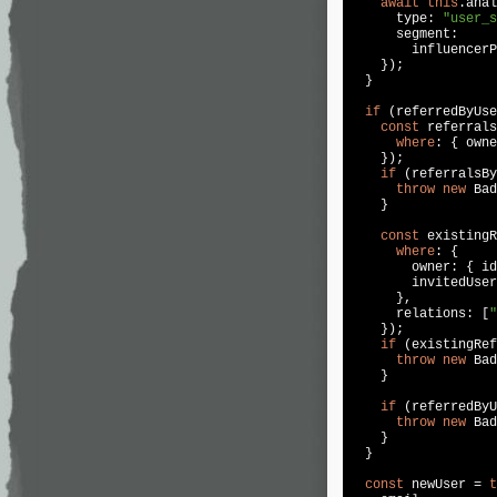
await
this
.anal
      type: 
"user_s
      segment:

        influencerP
    });

  }

if
 (referredByUse
const
 referrals
where
: { owne
    });

if
 (referralsBy
throw
new
 Bad
    }

const
 existingR
where
: {

        owner: { id
        invitedUser
      },

      relations: [
"
    });

if
 (existingRef
throw
new
 Bad
    }

if
 (referredByU
throw
new
 Bad
    }

  }

const
 newUser = 
t