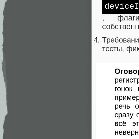
device
, флаги
собствен
Требован
тесты, фи
Огово
регист
гонок 
пример
речь о
сразу 
всё э
неверн