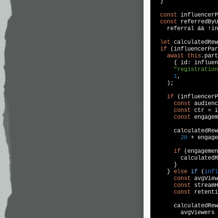
  }

const
 influencerP
const
 referredByU
    referral && !in
let
 calculatedRew
if
 (influencerPar
await
this
.part
      { id: influen
"registration
1
,

    );

if
 (influencerP
const
 audienc
const
 ctr = i
const
 engagem
      calculatedRew
20
 + engage
if
 (engagemen
        calculatedR
      }

    } 
else
if
 (
infl
const
 avgView
const
 streamH
const
 retenti
      calculatedRew
        avgViewers 