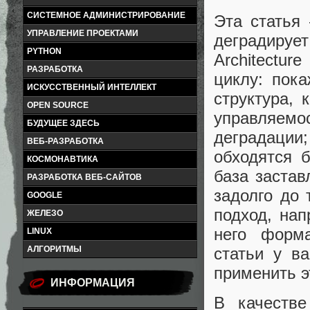
СИСТЕМНОЕ АДМИНИСТРИРОВАНИЕ
Эта статья
УПРАВЛЕНИЕ ПРОЕКТАМИ
деградиру
PYTHON
Architectur
РАЗРАБОТКА
циклу: пока
ИСКУССТВЕННЫЙ ИНТЕЛЛЕКТ
структура, 
OPEN SOURCE
управляемо
БУДУЩЕЕ ЗДЕСЬ
деградации;
ВЕБ-РАЗРАБОТКА
обходятся 
КОСМОНАВТИКА
база заста
РАЗРАБОТКА ВЕБ-САЙТОВ
задолго до 
GOOGLE
подход, на
ЖЕЛЕЗО
него форма
LINUX
статьи у в
АЛГОРИТМЫ
применить э
ИНФОРМАЦИЯ
В качестве