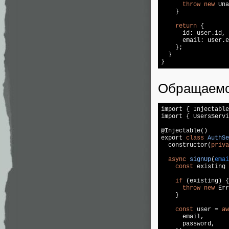
throw
new
 Una
    }

return
 {

      id: user.id,

      email: user.e
    };

  }

Обращаемс
import { Injectable
import { UsersServi
@Injectable()

export 
class
AuthSe
  constructor(
priva
async
signUp
(
emai
const
 existing 
if
 (existing) {

throw
new
 Err
    }

const
 user = 
aw
      email,

      password,
