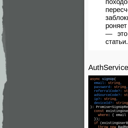
поход
перес
забло
роняет
— это
статьи.
AuthServic
async
signUp
(
  email: 
string
,

  password: 
string
,

  referralCode?: 
st
  adSourceCode?: 
st
  ip?: 
string
,

  deviceId?: 
string
): Promise<SignUpRe
const
 existingUse
where
: { email 
  });

if
 (existingUserB
throw
new
 BadRe