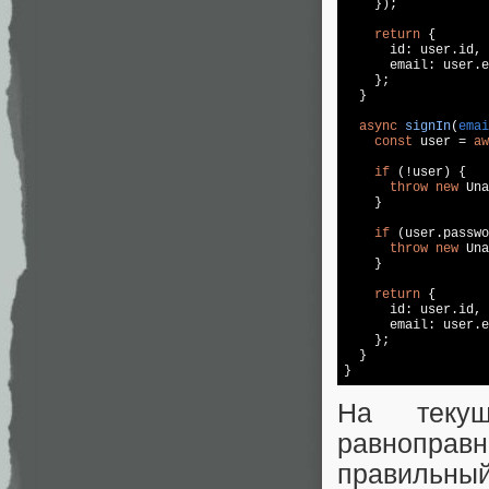
    });

return
 {

      id: user.id,

      email: user.e
    };

  }

async
signIn
(
emai
const
 user = 
aw
if
 (!user) {

throw
new
 Una
    }

if
 (user.passwo
throw
new
 Una
    }

return
 {

      id: user.id,

      email: user.e
    };

  }

На теку
равноправ
правильный