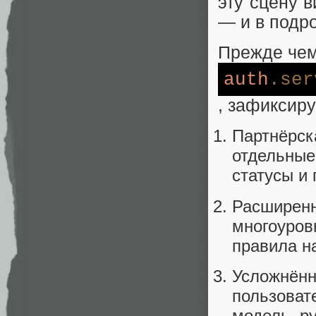
эту сцену 
— и в подр
Прежде чем 
auth
.ser
, зафиксиру
Партнёрс
отдельные
статусы и
Расширен
многоуро
правила н
Усложнён
пользоват
модель, р