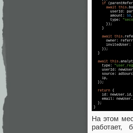
if
 (parentRefer
await
this
.bo
        userId: par
        amount: 
50
,

        type: 
"seco
      });

    }

await
this
.refe
      owner: referr
      invitedUser: 
    });

  }

await
this
.analyt
    type: 
"user_reg
    userId: newUser
    source: adSourc
    ip,

  });

return
 {

    id: newUser.id,

    email: newUser.
  };

На этом мес
работает, 