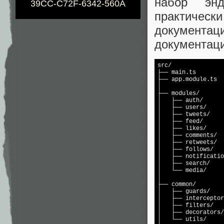
набор эн
39CC-C72F-6342-560A
практичес
документ
документаци
src/

├── main.ts

├── app.module.ts

│

├── modules/

│   ├── auth/

│   ├── users/

│   ├── tweets/

│   ├── feed/

│   ├── likes/

│   ├── comments/

│   ├── retweets/

│   ├── follows/

│   ├── notificatio
│   ├── search/

│   └── media/

│

├── common/

│   ├── guards/

│   ├── interceptor
│   ├── filters/

│   ├── decorators/

│   └── utils/
