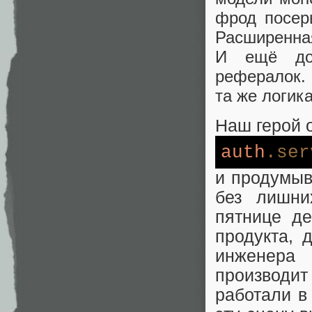
фрод посер
Расширенная
И ещё доп
рефералок.
та же логик
Наш герой 
auth
.ser
и продумыв
без лишни
пятнице д
продукта, 
инженера
производит
работали в