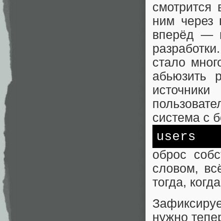
смотрится 
ним через 
вперёд — п
разработк
стало мног
абьюзить р
источник
пользовате
система с 
users
оброс соб
словом, вс
тогда, когд
Зафиксиру
нужно тепе