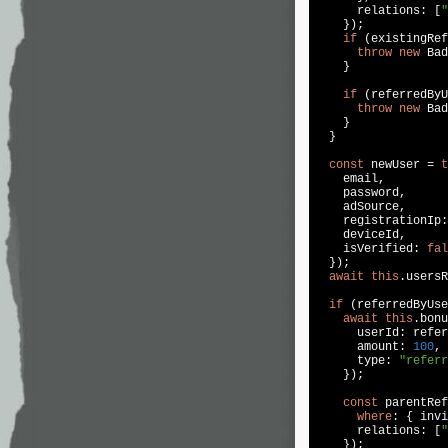
      relations: [
"
    });

if
 (existingRef
throw
new
 Bad
    }

if
 (referredByU
throw
new
 Bad
    }

  }

const
 newUser = 
t
    email,

    password,

    adSource,

    registrationIp:
    deviceId,

    isVerified: 
fal
  });

await
this
.usersR
if
 (referredByUse
await
this
.bonu
      userId: refer
      amount: 
100
,

      type: 
"referr
    });

const
 parentRef
where
: { invi
      relations: [
"
    });
