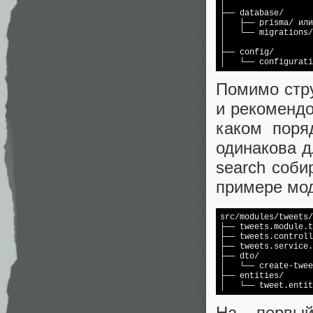
│

├── database/

│   ├── prisma/ или
│   └── migrations/

│

├── config/

Помимо стру
и рекомендо
каком поря
одинакова д
search соби
примере мод
src/modules/tweets/

├── tweets.module.t
├── tweets.controll
├── tweets.service.
├── dto/

│   └── create-twee
├── entities/

На первый