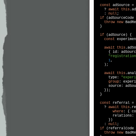
const
 adSource = 
    ? 
await
this
.ad
    : 
null
;

if
 (adSourceCode 
throw
new
 BadRe
  }

if
 (adSource) {

const
 experimen
await
this
.adSo
      { id: adSourc
"registration
1
,

    );

await
this
.anal
      type: 
"experi
group
: experi
      source: adSou
    });

  }

const
 referral = 
    ? 
await
this
.re
where
: { co
        relations: 
      })

    : 
null
;

if
 (referralCode 
throw
new
 BadRe