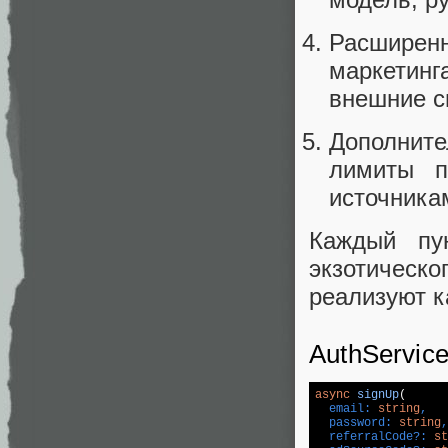
Расширен
маркетин
внешние 
Дополните
лимиты п
источника
Каждый пу
экзотическо
реализуют к
AuthServic
async
signUp
(
  email: 
string
,

  password: 
string
,

  referralCode?: 
st