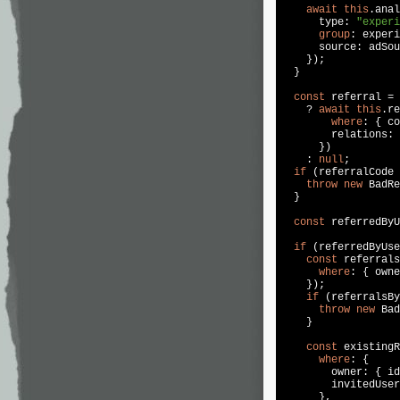
await
this
.anal
      type: 
"experi
group
: experi
      source: adSou
    });

  }

const
 referral = 
    ? 
await
this
.re
where
: { co
        relations: 
      })

    : 
null
;

if
 (referralCode 
throw
new
 BadRe
  }

const
 referredByU
if
 (referredByUse
const
 referrals
where
: { owne
    });

if
 (referralsBy
throw
new
 Bad
    }

const
 existingR
where
: {

        owner: { id
        invitedUser
      },
