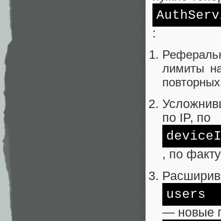
AuthServ
:
Рефераль
лимиты на
повторных
Усложнив
по IP, по
device
, по факт
Расширив
users
— новые п