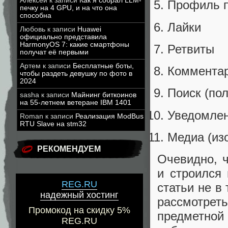
Алексей
к записи
Как я собрал LLM-
Профиль п
печку на 4 GPU, и на что она
способна
Лайки
Любовь
к записи
Huawei
официально представила
HarmonyOS 7: какие смартфоны
Ретвиты
получат её первыми
Артем
к записи
Бесплатные боты,
Комментари
чтобы раздеть девушку по фото в
2024
Поиск (пол
sasha
к записи
Майнинг биткоинов
на 55-летнем ветеране IBM 1401
Уведомлен
Roman
к записи
Реализация ModBus
RTU Slave на stm32
Медиа (из
РЕКОМЕНДУЕМ
Очевидно, ч
и строился
REG.RU
статьи не в
надежный хостинг
рассмотре
Промокод на скидку 5%
предметной 
REG.RU