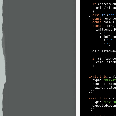
if
 (streamHou
        calculatedR
      }

    } 
else
if
 (
infl
const
 revenue
const
 baseVal
const
 tierMul
        influencerP
          ? 
2
          : influen
            ? 
1.5
            : 
1
;

      calculatedRew
if
 (influence
        calculatedR
      }

    }

await
this
.anal
      type: 
"market
      source: influ
      reward: calcu
    });

await
this
.anal
      type: 
"revenu
      expectedReven
    });
