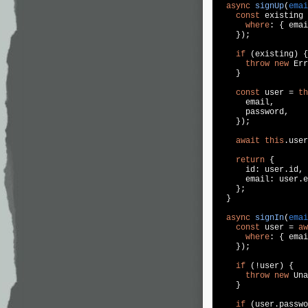
async
signUp
(
emai
const
 existing 
where
: { emai
    });

if
 (existing) {

throw
new
 Err
    }

const
 user = 
th
      email,

      password,

    });

await
this
.user
return
 {

      id: user.id,

      email: user.e
    };

  }

async
signIn
(
emai
const
 user = 
aw
where
: { emai
    });

if
 (!user) {

throw
new
 Una
    }

if
 (user.passwo