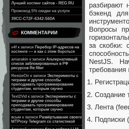
Лучший хостинг сайтов - REG.RU
разбирают н
Промокод 5% скидки на услуги
бэкенд для
39CC-C72F-6342-560A
инструмен
Вопросы пр
КОММЕНТАРИИ
горизонтал
за скобки: 
v4f
к записи
Перебор IP-адресов на
хостинге — и как с этим бороться
способность
amarakin
к записи
Альтернативный
NestJS. Н
список заблокированных в РФ
ресурсов Re:filter
требования 
ResizeOn
к записи
Эксперименты с
тиграми и другие способы
Регистрац
преподавать программирование
студентам, которым скучно
Создание 
Text2Vid
к записи
Эксперименты с
тиграми и другие способы
преподавать программирование
Лента (fee
студентам, которым скучно
всым
к записи
Развёртывание своего
Подписки (f
MTProxy Telegram со статистикой