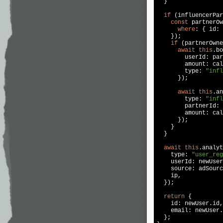
  }

if
 (influencerPar
const
 partnerOw
where
: { id: 
    });

if
 (partnerOwne
await
this
.bo
        userId: par
        amount: cal
        type: 
"infl
      });

await
this
.an
        type: 
"infl
        partnerId: 
        amount: cal
      });

    }

  }

await
this
.analyt
    type: 
"user_reg
    userId: newUser
    source: adSourc
    ip,

  });

return
 {

    id: newUser.id,

    email: newUser.
  };
