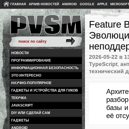
ГЛАВНАЯ
АРХИВ НОВОСТЕЙ
ANDROID
GOOGLE
APPLE
MICROSOF
Feature B
Эволюци
неподде
НОВОСТИ
2026-05-22
в 1
ПРОГРАММИРОВАНИЕ
TypeScript
,
ан
ИНФОРМАЦИОННАЯ БЕЗОПАСНОСТЬ
технический д
ЭТО ИНТЕРЕСНО
НАУЧНО-ПОПУЛЯРНОЕ
Архит
ГАДЖЕТЫ И УСТРОЙСТВА ДЛЯ ГИКОВ
разбо
ТЕКУЧКА
JAVASCRIPT
базы и
DIY ИЛИ СДЕЛАЙ САМ
её отс
ГАДЖЕТЫ
ANDROID