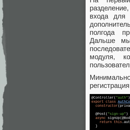
разделение
входа для 
дополнител
полгода п
Дальше мы
последоват
модуля, 
пользовател
Минимальн
регистрация
@Controller(
"auth"
export
class
AuthCo
constructor
(priva
  @Post(
"sign-up"
)

async
 signUp(@Bod
return
this
.aut
  }
