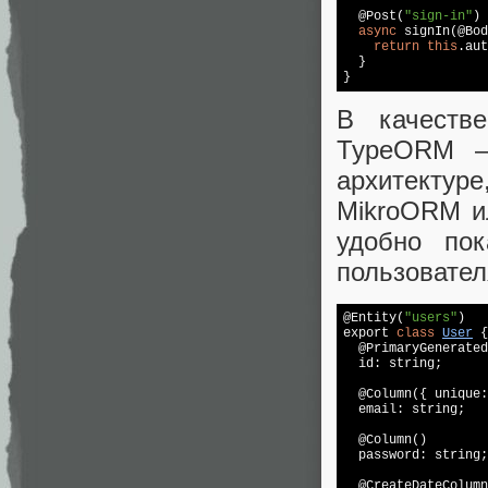
  @Post(
"sign-in"
)

async
 signIn(@Bod
return
this
.aut
  }

В качеств
TypeORM —
архитектуре
MikroORM ил
удобно по
пользовател
@Entity(
"users"
)

export 
class
User
 {
  @PrimaryGenerated
  id: string;

  @Column({ unique:
  email: string;

  @Column()

  password: string;

  @CreateDateColumn