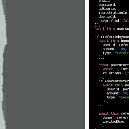
    email,

    password,

    adSource,

    registrationIp:
    deviceId,

    isVerified: 
fal
  });

await
this
.usersR
if
 (referredByUse
await
this
.bonu
      userId: refer
      amount: 
100
,

      type: 
"referr
    });

const
 parentRef
where
: { invi
      relations: [
"
    });

if
 (parentRefer
await
this
.bo
        userId: par
        amount: 
50
,

        type: 
"seco
      });

    }

await
this
.refe
      owner: referr
      invitedUser: 
    });
