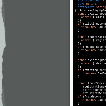
  adSourceCode?: 
st
  ip?: 
string
,

  deviceId?: 
string
): Promise<SignUpRe
const
 existingUse
where
: { email 
  });

if
 (existingUserB
throw
new
 BadRe
  }

const
 registratio
where
: { regist
  });

if
 (registrations
throw
new
 BadRe
  }

const
 existingUse
where
: { device
  });

if
 (existingUserB
throw
new
 BadRe
  }

const
 fraudScore 
    (registrationsF
    (existingUserBy
    (ip?.startsWith
if
 (fraudScore > 
throw
new
 BadRe
  }
