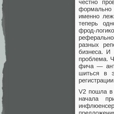
честно про
формально 
именно лежи
теперь одн
фрод-лог
реферально
разных реп
бизнеса. И
проблема. Ч
фича — анти
шиться в э
регистрации
V2 пошла в 
начала пр
инфлюенсе
предложени