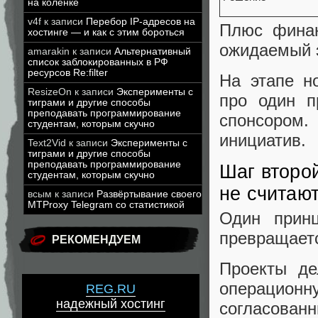
на коленке
v4f
к записи
Перебор IP-адресов на
Плюс фина
хостинге — и как с этим бороться
ожидаемый 
amarakin
к записи
Альтернативный
список заблокированных в РФ
ресурсов Re:filter
На этапе н
ResizeOn
к записи
Эксперименты с
про один п
тиграми и другие способы
преподавать программирование
спонсором
студентам, которым скучно
инициатив.
Text2Vid
к записи
Эксперименты с
тиграми и другие способы
преподавать программирование
Шаг второ
студентам, которым скучно
не считаю
всым
к записи
Развёртывание своего
MTProxy Telegram со статистикой
Один принц
превращаетс
РЕКОМЕНДУЕМ
Проекты де
операционн
REG.RU
надежный хостинг
согласован