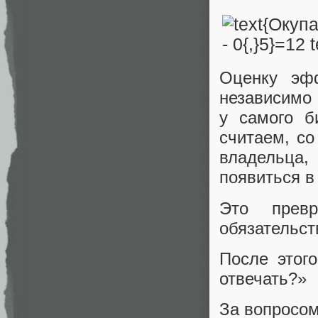
Оценку эф
независимо
у самого б
считаем, со
владельца,
появиться в
Это прев
обязательст
После этог
отвечать?»
За вопросом