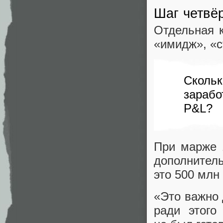
Шаг четвё
Отдельная 
«имидж», «с
Скол
зарабо
P&L?
При марже 
дополнител
это 500 млн
«Это важно
ради этого