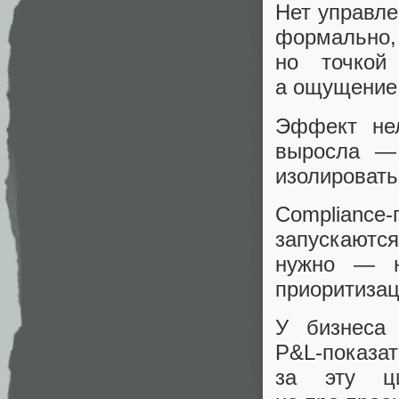
Нет управле
формально,
но точкой
а ощущение 
Эффект нел
выросла — 
изолировать
Complianc
запускаютс
нужно — н
приоритизац
У бизнеса 
P&L‑показат
за эту ц