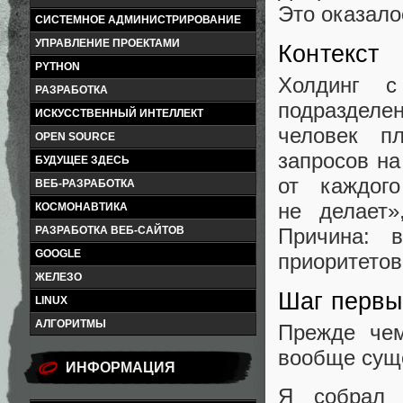
Это оказало
СИСТЕМНОЕ АДМИНИСТРИРОВАНИЕ
УПРАВЛЕНИЕ ПРОЕКТАМИ
Контекст
PYTHON
Холдинг с
РАЗРАБОТКА
подраздел
ИСКУССТВЕННЫЙ ИНТЕЛЛЕКТ
человек п
OPEN SOURCE
запросов н
БУДУЩЕЕ ЗДЕСЬ
от каждог
ВЕБ-РАЗРАБОТКА
не делает»
КОСМОНАВТИКА
Причина: в
РАЗРАБОТКА ВЕБ-САЙТОВ
GOOGLE
приоритетов 
ЖЕЛЕЗО
Шаг первы
LINUX
АЛГОРИТМЫ
Прежде чем
вообще суще
ИНФОРМАЦИЯ
Я собрал 