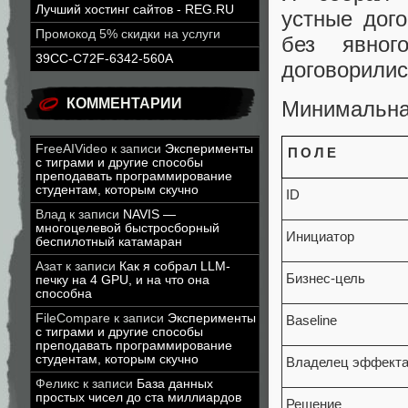
Лучший хостинг сайтов - REG.RU
устные дого
Промокод 5% скидки на услуги
без явног
39CC-C72F-6342-560A
договорилис
КОММЕНТАРИИ
Минимальная
FreeAIVideo
к записи
Эксперименты
ПОЛЕ
с тиграми и другие способы
преподавать программирование
студентам, которым скучно
ID
Влад
к записи
NAVIS —
многоцелевой быстросборный
Инициатор
беспилотный катамаран
Азат
к записи
Как я собрал LLM-
Бизнес-цель
печку на 4 GPU, и на что она
способна
FileCompare
к записи
Эксперименты
Baseline
с тиграми и другие способы
преподавать программирование
студентам, которым скучно
Владелец эффект
Феликс
к записи
База данных
простых чисел до ста миллиардов
Решение