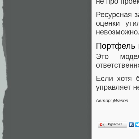
не про прое
Ресурсная з
оценки ути
невозможно.
Портфель 
Это модел
ответственн
Если хотя 
управляет н
Автор:
jWarlon
Поделиться…