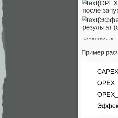
Пример расч
CAPEX
OPEX_r
OPEX_o
Эффект