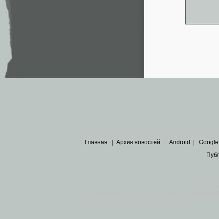
Главная
|
Архив новостей
|
Android
|
Google
Пуб
Все пра
Основными материалами сайта являются
архивные ко