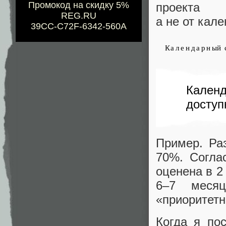
Промокод на скидку 5%
проекта
REG.RU
а не от кал
39CC-C72F-6342-560A
Кален
доступ
Пример. Ра
70%. Согла
оценена в 2
6–7 меся
«приоритетн
Когда я по