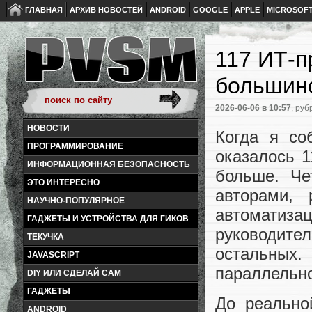
ГЛАВНАЯ
АРХИВ НОВОСТЕЙ
ANDROID
GOOGLE
APPLE
MICROSOF
117 ИТ-п
большинс
2026-06-06
в 10:57
, руб
НОВОСТИ
Когда я со
ПРОГРАММИРОВАНИЕ
оказалось 
ИНФОРМАЦИОННАЯ БЕЗОПАСНОСТЬ
больше. Че
ЭТО ИНТЕРЕСНО
авторами,
НАУЧНО-ПОПУЛЯРНОЕ
автоматиза
ГАДЖЕТЫ И УСТРОЙСТВА ДЛЯ ГИКОВ
руководите
ТЕКУЧКА
остальных.
JAVASCRIPT
параллельно
DIY ИЛИ СДЕЛАЙ САМ
ГАДЖЕТЫ
До реально
ANDROID