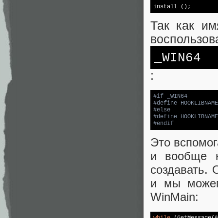
install_();
Так как им
воспользова
_WIN64
:
#
if
 _WIN64
#
define
 HOOKLIBNAME
#
else
#
define
 HOOKLIBNAME
#
endif
Это вспомог
и вообще к
создавать. 
и мы можем
WinMain:
while
 (GetMessage(&