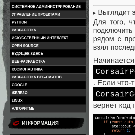
СИСТЕМНОЕ АДМИНИСТРИРОВАНИЕ
Выглядит э
УПРАВЛЕНИЕ ПРОЕКТАМИ
Для того, ч
PYTHON
подключить 
РАЗРАБОТКА
рядом с про
ИСКУССТВЕННЫЙ ИНТЕЛЛЕКТ
взял после
OPEN SOURCE
БУДУЩЕЕ ЗДЕСЬ
Начинается
ВЕБ-РАЗРАБОТКА
КОСМОНАВТИКА
CorsairP
РАЗРАБОТКА ВЕБ-САЙТОВ
. Если что-
GOOGLE
CorsairG
ЖЕЛЕЗО
LINUX
вернет код
АЛГОРИТМЫ
CorsairPerformProto
if
 (
const
auto
 
ИНФОРМАЦИЯ
std
::
cout
 <
return
2
;
