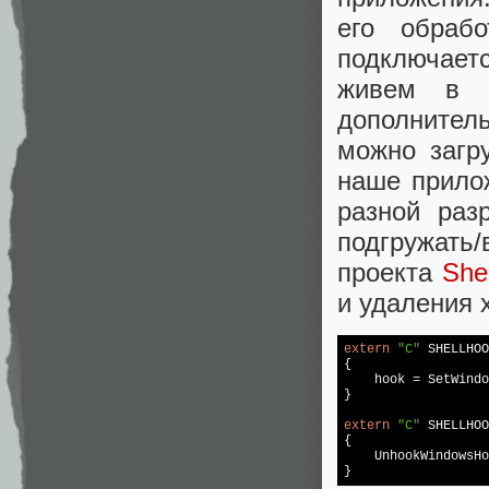
его обраб
подключает
живем в в
дополнител
можно загр
наше прило
разной раз
подгружать
проекта
She
и удаления х
extern
"C"
SHELLHOO
{

    hook = SetWindo
}

extern
"C"
SHELLHOO
{

    UnhookWindowsHo
}