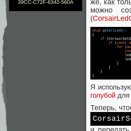
же, как то
39CC-C72F-6342-560A
можно со
(
CorsairLed
void
getAllLeds
()
{

if
 (CorsairGetD
if
 (
const
a
for
 (
au
con
                led
                led
            }

        }

    }

}
Я использую
голубой
для
Теперь, чт
CorsairS
и передать