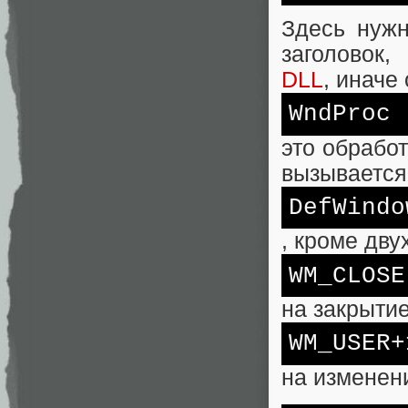
Здесь нужн
заголовок
DLL
, иначе
WndProc
это обрабо
вызывается
DefWindo
, кроме дву
WM_CLOSE
на закрытие
WM_USER+
на изменен