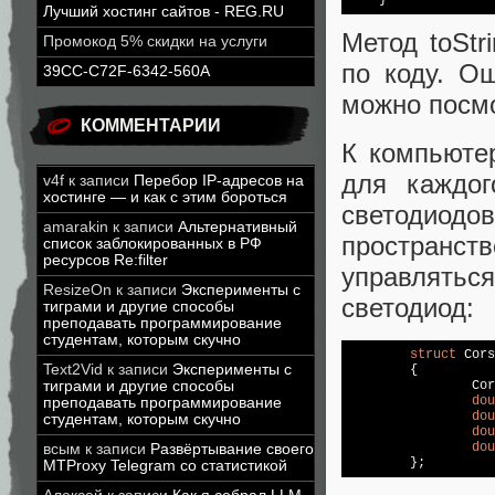
    }
Лучший хостинг сайтов - REG.RU
Метод toStr
Промокод 5% скидки на услуги
по коду. Ош
39CC-C72F-6342-560A
можно посмо
КОММЕНТАРИИ
К компьюте
для каждог
v4f
к записи
Перебор IP-адресов на
хостинге — и как с этим бороться
светодиодо
amarakin
к записи
Альтернативный
пространст
список заблокированных в РФ
ресурсов Re:filter
управлять
ResizeOn
к записи
Эксперименты с
светодиод:
тиграми и другие способы
преподавать программирование
студентам, которым скучно
struct
 Cors
Text2Vid
к записи
Эксперименты с
	{

тиграми и другие способы
dou
преподавать программирование
dou
студентам, которым скучно
dou
dou
всым
к записи
Развёртывание своего
	};
MTProxy Telegram со статистикой