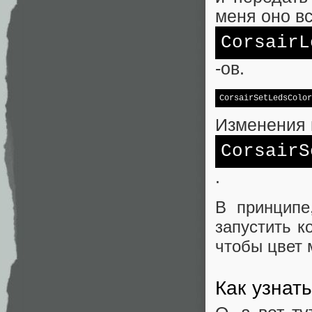
меня оно вс
CorsairL
-ов.
CorsairSetLedsColor
Изменения в
CorsairS
.
В принципе
запустить к
чтобы цвет 
Как узнат