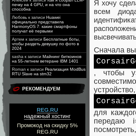
Алексей
к записи
Как я собрал LLM-
Я хочу сдел
печку на 4 GPU, и на что она
способна
всем диод
Любовь
к записи
Huawei
идентифи
официально представила
расположени
HarmonyOS 7: какие смартфоны
получат её первыми
высвечивать
Артем
к записи
Бесплатные боты,
чтобы раздеть девушку по фото в
Сначала вы
2024
sasha
к записи
Майнинг биткоинов
CorsairG
на 55-летнем ветеране IBM 1401
Roman
к записи
Реализация ModBus
, чтобы у
RTU Slave на stm32
совместим
устройство
РЕКОМЕНДУЕМ
CorsairG
REG.RU
для каждог
надежный хостинг
передаю 
Промокод на скидку 5%
посмотреть
REG.RU