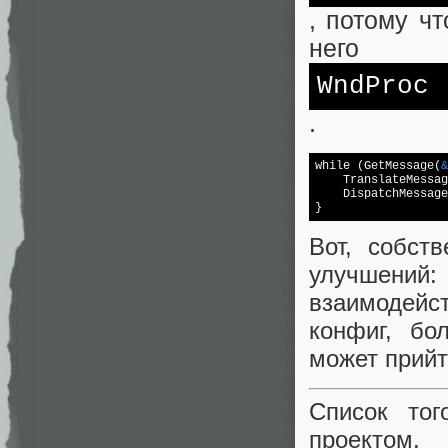
, потому чт
него
WndProc
.
while (GetMessage(
&
    TranslateMessag
    DispatchMessage
}
Вот, собст
улучшений:
взаимодейст
конфиг, бо
может прийт
Список то
проектом.