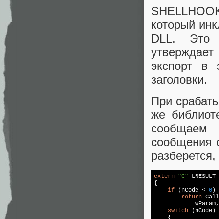
SHELLHOO
который инк
DLL. Эт
утверждает
экспорт в 
заголовки.
При срабат
же библиот
сообщаем 
сообщения о
разберется, 
extern
"C"
LRESULT 
{

if
 (nCode < 
0
) 
return
 Call
            wParam,
switch
 (nCode)

    {
