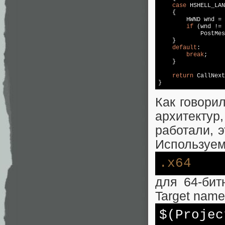
case
 HSHELL_LAN
    {

        HWND wnd = 
if
 (wnd != 
            PostMes
    }

default
:

break
;

    }

return
 CallNext
}
Как говорил
архитектур
работали, 
Используе
.x64
для 64-бит
Target name
$(Projec