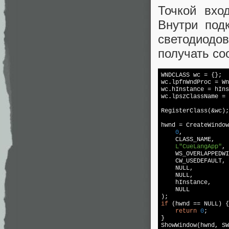
Точкой вхо
Внутри под
светодиодов
получать со
WNDCLASS wc = {};

wc.lpfnWndProc = Wn
wc.hInstance = hIns
wc.lpszClassName = 
RegisterClass(&wc);

hwnd = CreateWindow
0
,

    CLASS_NAME,

L"CueLangApp"
,

    WS_OVERLAPPEDWI
    CW_USEDEFAULT, 
NULL
,

NULL
,

    hInstance,

NULL
if
 (hwnd == 
NULL
) {

return
0
;

}

ShowWindow(hwnd, SW