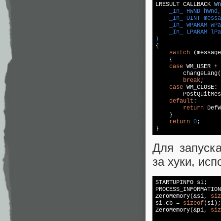
LRESULT CALLBACK 
Wn
    _In_ HWND hWnd,

    _In_ UINT messa
    _In_ WPARAM wPa
    _In_ LPARAM lPa
)
{

switch
 (message
    {

case
 WM_USER + 
        changeLang(
break
;

case
 WM_CLOSE:

        PostQuitMes
default
:

return
 DefW
    }

return
0
;

}
Для запуска
за хуки, ис
STARTUPINFO si;

PROCESS_INFORMATION
ZeroMemory(&si, 
siz
si.cb = 
sizeof
(si);

ZeroMemory(&pi, 
siz