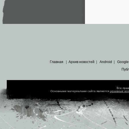
Главная
|
Архив новостей
|
Android
|
Google
Пуб
Все пра
Основными материалами сайта являются
архивные ко