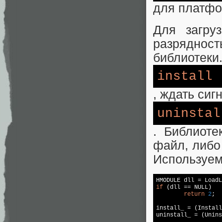
для платфо
Для загру
разрядно
библиотеки.
install
, ждать сиг
uninstal
. Библиоте
файл, либо
Используем
if
 (dll == 
NULL
)

return
2
;

install_ = (Install
uninstall_ = (Unins