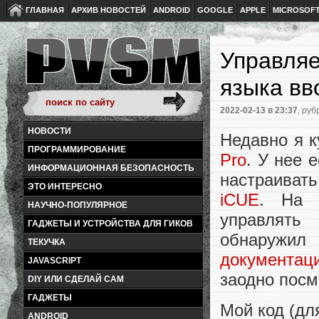
ГЛАВНАЯ
АРХИВ НОВОСТЕЙ
ANDROID
GOOGLE
APPLE
MICROSOF
Управляе
языка вв
2022-02-13
в 23:37
, руб
НОВОСТИ
Недавно я к
ПРОГРАММИРОВАНИЕ
Pro
. У нее 
ИНФОРМАЦИОННАЯ БЕЗОПАСНОСТЬ
настраиват
ЭТО ИНТЕРЕСНО
iCUE
. На 
НАУЧНО-ПОПУЛЯРНОЕ
управлять
ГАДЖЕТЫ И УСТРОЙСТВА ДЛЯ ГИКОВ
обнаружи
ТЕКУЧКА
документац
JAVASCRIPT
заодно посм
DIY ИЛИ СДЕЛАЙ САМ
ГАДЖЕТЫ
Мой код (дл
ANDROID