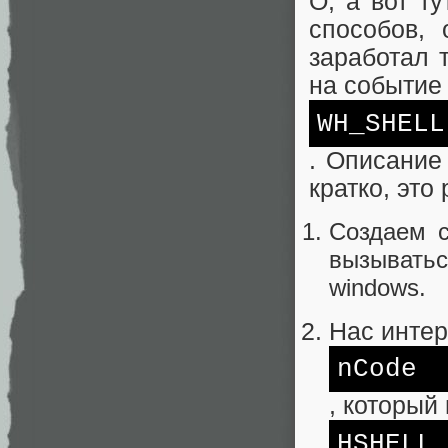
О, а вот т
способов, 
заработал 
на событие
WH_SHELL
. Описание
кратко, это 
Создаем 
вызыватьс
windows.
Нас интер
nCode
, который
HSHELL