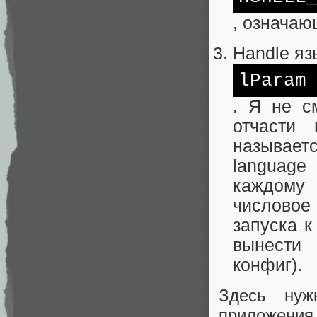
, означаю
Handle яз
lParam
. Я не с
отчасти
называетс
language 
каждому 
числовое 
запуска к
вынести
конфиг).
Здесь нуж
приложения.