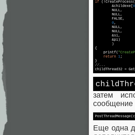
if
 (!CreateProcess(
        &childexe[
0
NULL
,      
NULL
,      
        FALSE,     
0
,         
NULL
,      
NULL
,      
        &si,       
        &pi)       
        )

{

printf
(
"CreateP
return
1
;

//...

childThread32 = Ge
childThr
затем исп
сообщение 
PostThreadMessage(c
Еще одна д