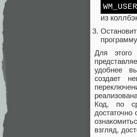
WM_USE
из коллбэ
Остановит
программу
Для этого
представляе
удобнее в
создает н
переключен
реализована
Код, по с
достаточно
ознакомить
взгляд, дос