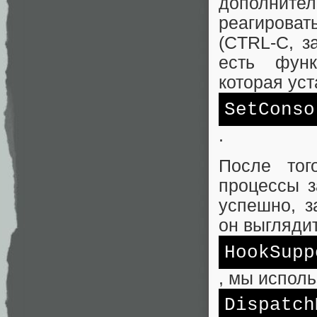
дополните
реагирова
(CTRL-C, за
есть функ
которая ус
SetCons
.
После тог
процессы 
успешно, з
он выглядит
HookSupp
, мы испол
Dispatch