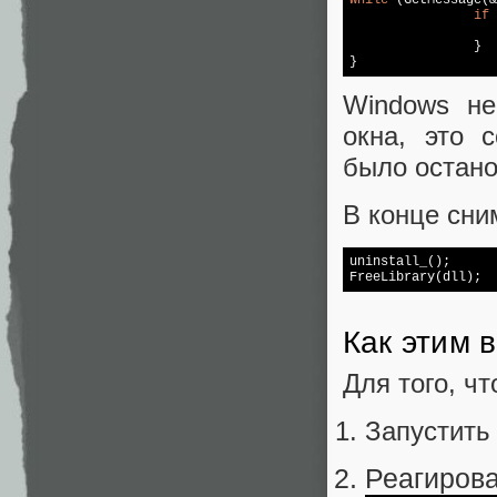
if
 
		}

}
Windows не
окна, это 
было остано
В конце сни
uninstall_();

FreeLibrary(dll);
Как этим 
Для того, ч
Запустить
Реагиров