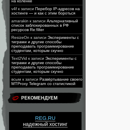
на коленке
v4f
к записи
Перебор IP-адресов на
хостинге — и как с этим бороться
amarakin
к записи
Альтернативный
список заблокированных в РФ
ресурсов Re:filter
ResizeOn
к записи
Эксперименты с
тиграми и другие способы
преподавать программирование
студентам, которым скучно
Text2Vid
к записи
Эксперименты с
тиграми и другие способы
преподавать программирование
студентам, которым скучно
всым
к записи
Развёртывание своего
MTProxy Telegram со статистикой
РЕКОМЕНДУЕМ
REG.RU
надежный хостинг