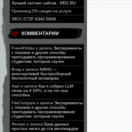
Лучший хостинг сайтов - REG.RU
Промокод 5% скидки на услуги
39CC-C72F-6342-560A
КОММЕНТАРИИ
FreeAIVideo
к записи
Эксперименты
с тиграми и другие способы
преподавать программирование
студентам, которым скучно
Влад
к записи
NAVIS —
многоцелевой быстросборный
беспилотный катамаран
Азат
к записи
Как я собрал LLM-
печку на 4 GPU, и на что она
способна
FileCompare
к записи
Эксперименты
с тиграми и другие способы
преподавать программирование
студентам, которым скучно
Феликс
к записи
База данных
простых чисел до ста миллиардов