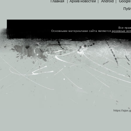
Главная
|
Архив новостей
|
Android
|
Google
Пуб
Все пра
Основными материалами сайта являются
архивные ко
https://ajax.