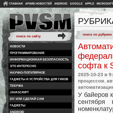
ГЛАВНАЯ
АРХИВ НОВОСТЕЙ
ANDROID
GOOGLE
APPLE
MICROSOF
РУБРИК
Автомат
НОВОСТИ
ПРОГРАММИРОВАНИЕ
федераль
ИНФОРМАЦИОННАЯ БЕЗОПАСНОСТЬ
софта к
ЭТО ИНТЕРЕСНО
НАУЧНО-ПОПУЛЯРНОЕ
2025-10-23
в 9
ГАДЖЕТЫ И УСТРОЙСТВА ДЛЯ ГИКОВ
процессов
,
ав
ТЕКУЧКА
автоматизаци
JAVASCRIPT
У байеров 
DIY ИЛИ СДЕЛАЙ САМ
сентября
ГАДЖЕТЫ
номенкла
ANDROID