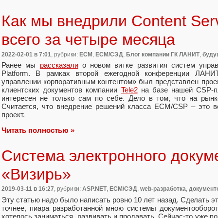
Как мы внедрили Content Serv
всего за четыре месяца
2022-02-01
в 7:01
, рубрики:
ECM
,
ECM/СЭД
,
Блог компании ГК ЛАНИТ
,
буду
Ранее мы
рассказали
о новом витке развития систем управл
Platform. В рамках второй ежегодной конференции ЛАНИ
управлении корпоративным контентом» был представлен проек
клиентских документов компании
Tele2
на базе нашей CSP-п
интересен не только сам по себе. Дело в том, что на рын
Считается, что внедрение решений класса ECM/CSP – это вс
проект.
Читать полностью »
Система электронного докум
«Визирь»
2019-03-11
в 16:27
, рубрики:
ASP.NET
,
ECM/СЭД
,
web-разработка
,
документ
Эту статью надо было написать ровно 10 лет назад. Сделать э
точнее, пиара разработанной мною системы документооборот
хотелось заниматься, развивать и продавать. Сейчас-то уже по