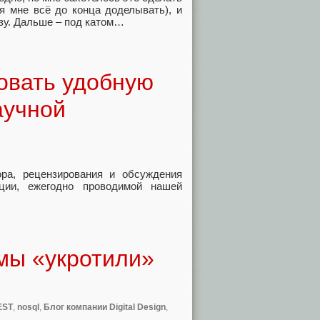
ся мне всё до конца доделывать), и
ьзу. Дальше – под катом…
зовать удобную
аучной
ра, рецензирования и обсуждения
ции, ежегодно проводимой нашей
 мы «укротили»
EST
,
nosql
,
Блог компании Digital Design
,