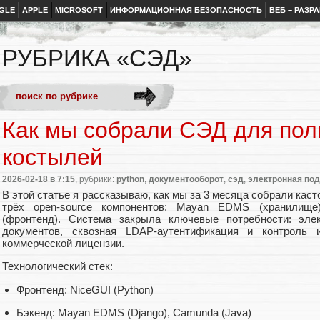
GLE
APPLE
MICROSOFT
ИНФОРМАЦИОННАЯ БЕЗОПАСНОСТЬ
ВЕБ – РАЗР
РУБРИКА «СЭД»
Как мы собрали СЭД для пол
костылей
2026-02-18
в 7:15
, рубрики:
python
,
документооборот
,
сэд
,
электронная по
В этой статье я рассказываю, как мы за 3 месяца собрали кас
трёх open-source компонентов: Mayan EDMS (хранилище)
(фронтенд). Система закрыла ключевые потребности: эле
документов, сквозная LDAP-аутентификация и контроль
коммерческой лицензии.
Технологический стек:
Фронтенд: NiceGUI (Python)
Бэкенд: Mayan EDMS (Django), Camunda (Java)