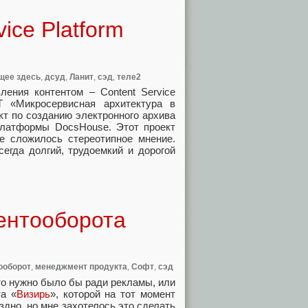
ice Platform
щее здесь
,
дсуд
,
Ланит
,
сэд
,
теле2
ения контентом – Content Service
Т «Микросервисная архитектура в
т по созданию электронного архива
латформы DocsHouse. Этот проект
ке сложилось стереотипное мнение.
егда долгий, трудоемкий и дорогой
ентооборота
ооборот
,
менеджмент продукта
,
Софт
,
сэд
то нужно было бы ради рекламы, или
а «
Визирь
», которой на тот момент
здно, но мне захотелось это сделать