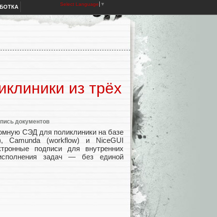
Select Language
▼
АБОТКА
иклиники из трёх
дпись документов
томную СЭД для поликлиники на базе
, Camunda (workflow) и NiceGUI
ктронные подписи для внутренних
 исполнения задач — без единой