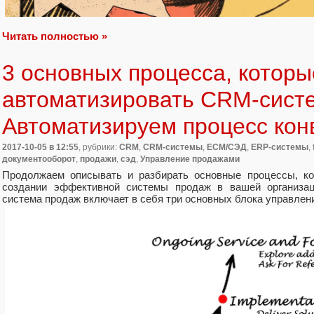
Читать полностью »
3 основных процесса, котор
автоматизировать CRM-сист
Автоматизируем процесс конв
2017-10-05
в 12:55
, рубрики:
CRM
,
CRM-системы
,
ECM/СЭД
,
ERP-системы
,
документооборот
,
продажи
,
сэд
,
Управление продажами
Продолжаем описывать и разбирать основные процессы, ко
создании эффективной системы продаж в вашей организац
система продаж включает в себя три основных блока управлени