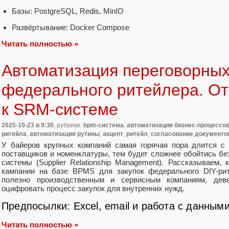
Базы: PostgreSQL, Redis, MinIO
Развёртывание: Docker Compose
Читать полностью »
Автоматизация переговорны
федерального ритейлера. От
к SRM-системе
2025-10-23
в 9:30
, рубрики:
bpm-система
,
автоматизация бизнес-процессо
ритейла
,
автоматизация рутины
,
акцепт
,
ритейл
,
согласование документо
У байеров крупных компаний самая горячая пора длится с
поставщиков и номенклатуры, тем будет сложнее обойтись бе
системы (Supplier Relationship Management). Рассказываем,
кампании на базе BPMS для закупок федерального DIY-рит
полезно производственным и сервисным компаниям, дев
оцифровать процесс закупок для внутренних нужд.
Предпосылки: Excel, email и работа с данным
Читать полностью »