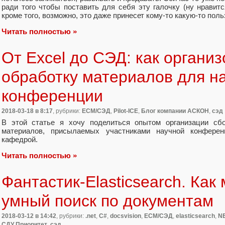
ради того чтобы поставить для себя эту галочку (ну нравит
кроме того, возможно, это даже принесет кому-то какую-то пол
Читать полностью »
От Excel до СЭД: как органи
обработку материалов для н
конференции
2018-03-18
в 8:17
, рубрики:
ECM/СЭД
,
Pilot-ICE
,
Блог компании АСКОН
,
сэд
В этой статье я хочу поделиться опытом организации сбо
материалов, присылаемых участниками научной конферен
кафедрой.
Читать полностью »
Фантастик-Elasticsearch. Как
умный поиск по документам
2018-03-12
в 14:42
, рубрики:
.net
,
C#
,
docsvision
,
ECM/СЭД
,
elasticsearch
,
N
СДУ Приоритет
,
сэд