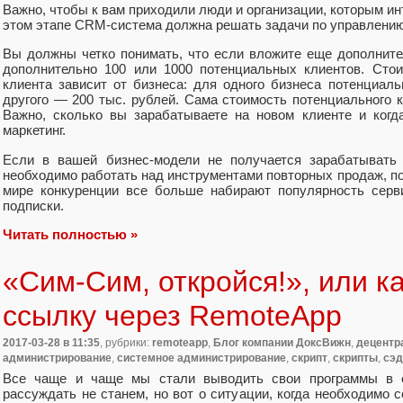
Важно, чтобы к вам приходили люди и организации, которым ин
этом этапе CRM-система должна решать задачи по управлени
Вы должны четко понимать, что если вложите еще дополнител
дополнительно 100 или 1000 потенциальных клиентов. Стои
клиента зависит от бизнеса: для одного бизнеса потенциаль
другого — 200 тыс. рублей. Сама стоимость потенциального кл
Важно, сколько вы зарабатываете на новом клиенте и когд
маркетинг.
Если в вашей бизнес-модели не получается зарабатывать 
необходимо работать над инструментами повторных продаж, п
мире конкуренции все больше набирают популярность серв
подписки.
Читать полностью »
«Сим-Сим, откройся!», или к
ссылку через RemoteApp
2017-03-28
в 11:35
, рубрики:
remoteapp
,
Блог компании ДоксВижн
,
децентр
администрирование
,
системное администрирование
,
скрипт
,
скрипты
,
сэд
Все чаще и чаще мы стали выводить свои программы в 
рассуждать не станем, но вот о ситуации, когда необходимо