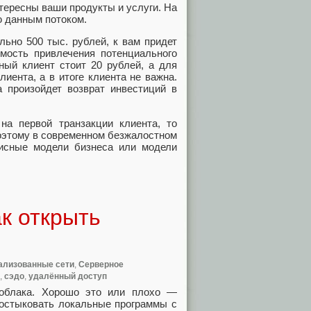
тересны ваши продукты и услуги. На
ю данным потоком.
ьно 500 тыс. рублей, к вам придет
мость привлечения потенциального
ный клиент стоит 20 рублей, а для
иента, а в итоге клиента не важна.
а произойдет возврат инвестиций в
на первой транзакции клиента, то
оэтому в современном безжалостном
исные модели бизнеса или модели
ак открыть
ализованные сети
,
Серверное
,
сэдо
,
удалённый доступ
облака. Хорошо это или плохо —
 состыковать локальные программы с