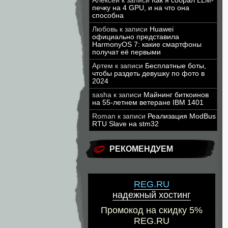
Алексей
к записи
Как я собрал LLM-
печку на 4 GPU, и на что она
способна
Любовь
к записи
Huawei
официально представила
HarmonyOS 7: какие смартфоны
получат её первыми
Артем
к записи
Бесплатные боты,
чтобы раздеть девушку по фото в
2024
sasha
к записи
Майнинг биткоинов
на 55-летнем ветеране IBM 1401
Roman
к записи
Реализация ModBus
RTU Slave на stm32
РЕКОМЕНДУЕМ
REG.RU
надежный хостинг
Промокод на скидку 5%
REG.RU