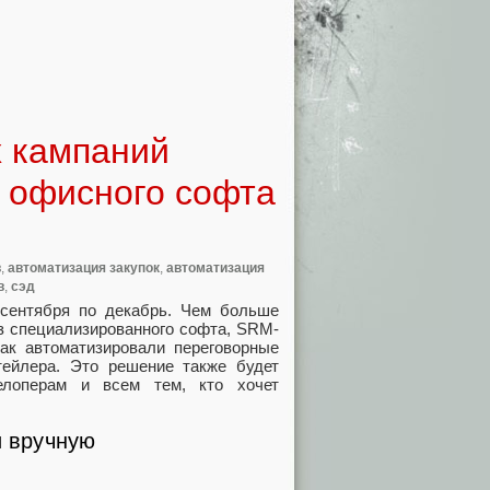
х кампаний
 офисного софта
в
,
автоматизация закупок
,
автоматизация
в
,
сэд
 сентября по декабрь. Чем больше
з специализированного софта, SRM-
 как автоматизировали переговорные
ейлера. Это решение также будет
елоперам и всем тем, кто хочет
и вручную