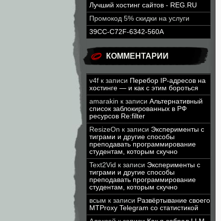
Лучший хостинг сайтов - REG.RU
Промокод 5% скидки на услуги
39CC-C72F-6342-560A
КОММЕНТАРИИ
v4f
к записи
Перебор IP-адресов на
хостинге — и как с этим бороться
amarakin
к записи
Альтернативный
список заблокированных в РФ
ресурсов Re:filter
ResizeOn
к записи
Эксперименты с
тиграми и другие способы
преподавать программирование
студентам, которым скучно
Text2Vid
к записи
Эксперименты с
тиграми и другие способы
преподавать программирование
студентам, которым скучно
всым
к записи
Развёртывание своего
MTProxy Telegram со статистикой